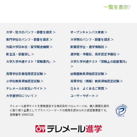
一覧を表示
大学・短大のパンフ・願書を請求 ＞
オープンキャンパス検索 ＞
専門学校のパンフ・願書を請求 ＞
大学院のパンフ・願書を請求 ＞
外国大学日本校・留学関連機関 ＞
新聞奨学会・進学情報誌 ＞
新生活・部屋探し ＞
進学塾・予備校、高卒認定予備校 ＞
大学入学共通テスト「受験案内」 ＞
大学入学共通テスト「受験上の配慮案内」
＞
高等学校卒業程度認定試験 ＞
幼稚園教員資格認定試験 ＞
小学校教員資格認定試験 ＞
高等学校（情報）教員資格認定試験 ＞
テレメールお支払いサイト ＞
Ｑ＆Ａ よくあるご質問 ＞
大学進学IDについて ＞
ユーザーサポート ＞
テレメール進学サイトを管理運営する株式会社フロムページは、個人情報を適切
に取り扱う企業としてプライバシーマークの使用を認められた認定事業者です。
登録番号 10860126