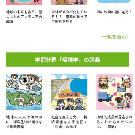
地球の未来を救う、低
森林がメタボ化してい
海の砂漠の謎に迫る！
コストのアンモニア合
る！？ 窒素の動きで
成法
生態系を見る
一覧を表示
学問分野「環境学」の講義
地球の未来は海の中
社会を変える力！ 持
持続的成長が見込まれ
に 海洋生物が織りな
続可能な未来を拓く
るこれからのビジネ
す炭素循環
「対話」の学び
ス、「農業」