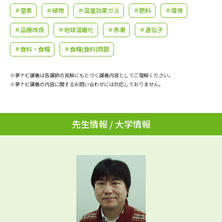
学問のミニ講義「夢ナビ講義」
学問分野解説
＃窒素
＃植物
＃温室効果ガス
＃肥料
＃環境
＃品種改良
＃地球温暖化
＃赤潮
＃遺伝子
学問の教科書
夢ナビライブ
＃食料・食糧
＃食糧(食料)問題
ユーザーサポート
※夢ナビ講義は各講師の見解にもとづく講義内容としてご理解ください。
※夢ナビ講義の内容に関するお問い合わせには対応しておりません。
Ｑ＆Ａ よくあるご質問
大学進学IDについて
資料の料金の
受付内容・発送状況の確認
お支払いについて
先生情報 / 大学情報
テレメール
個人情報取扱規定
お支払いサイト
テレメール進学カタログ
特定商取引表記
訂正のご案内