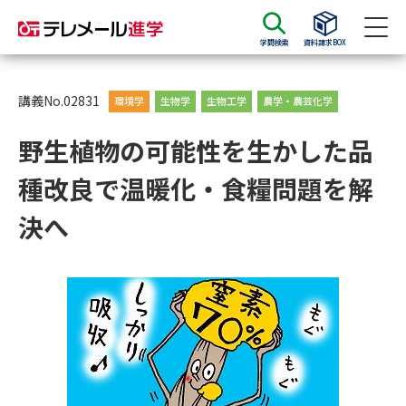
学問検索
資料請求BOX
資料請求
資料検索
講義No.02831
環境学
生物学
生物工学
農学・農芸化学
野生植物の可能性を生かした品
大学・短大の資料種類から請求
種改良で温暖化・食糧問題を解
大学パンフ
学部・学科パンフ
決へ
総合型選抜・学校推薦型選抜 募
大学入学共通テスト利用選抜の
集要項＆願書
募集要項＆願書
過去問題集
大学・短大以外の資料から請求