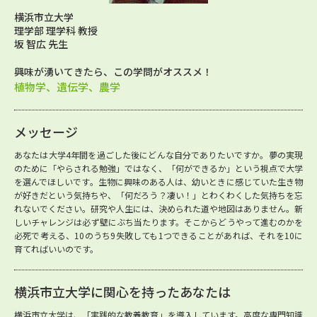
横浜市立大学
理学部 理学科 教授
坂 智広 先生
興味が湧いてきたら、この学問がオススメ！
植物学、遺伝学、農学
メッセージ
あなたは大学4年間を過ごした後にどんな自分でありたいですか。夢の実現
のために「やらされる勉強」ではなく、「何ができるか」という視点で大学
を選んでほしいです。生物に興味のある人は、幼いときに感じていた生き物
が好きだという気持ちや、「何だろう？凄い！」とわくわくした気持ちを忘
れないでください。研究や人生には、決められた道や地図はありません。新
しいチャレンジは必ず壁にぶち当たります。そこからどうやって進むのかを
必死で考える、10のうち9失敗しても1つできることがあれば、それを10に
育てればいいのです。
横浜市立大学に関心を持ったあなたは
横浜市立大学は、「実践的な教養教育」を導入しています。高度な専門知識