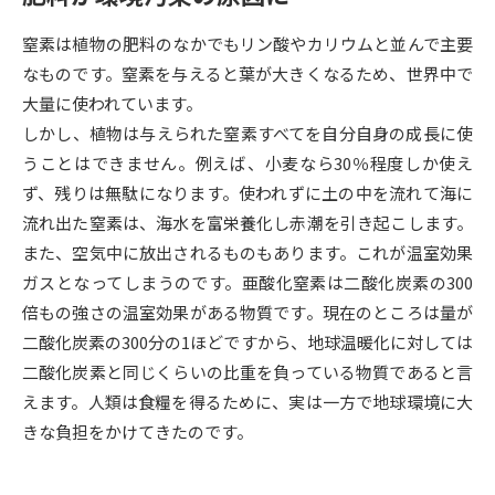
窒素は植物の肥料のなかでもリン酸やカリウムと並んで主要
データサイエンス特集
奨学金・特待生制度特集
なものです。窒素を与えると葉が大きくなるため、世界中で
大量に使われています。
デジタルパンフレット
進路の３択
しかし、植物は与えられた窒素すべてを自分自身の成長に使
新学年スタート号特集ページ
新学年スタート号特集ページ
うことはできません。例えば、小麦なら30％程度しか使え
（高3生用）
（高2生用）
ず、残りは無駄になります。使われずに土の中を流れて海に
流れ出た窒素は、海水を富栄養化し赤潮を引き起こします。
SELFBRAND特集ページ
また、空気中に放出されるものもあります。これが温室効果
ガスとなってしまうのです。亜酸化窒素は二酸化炭素の300
オープンキャンパスなどを調べる
倍もの強さの温室効果がある物質です。現在のところは量が
二酸化炭素の300分の1ほどですから、地球温暖化に対しては
オープンキャンパス検索
実施プログラムから探す
二酸化炭素と同じくらいの比重を負っている物質であると言
えます。人類は食糧を得るために、実は一方で地球環境に大
来場型・Web型イベント特集
夢ナビライブ
きな負担をかけてきたのです。