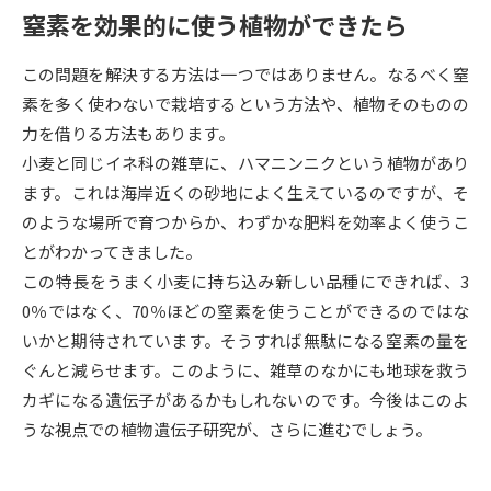
受験準備
資料検索
窒素を効果的に使う植物ができたら
この問題を解決する方法は一つではありません。なるべく窒
志望校・出願校を調べる
素を多く使わないで栽培するという方法や、植物そのものの
力を借りる方法もあります。
併願校選び
受験スケジュールを立てよう
小麦と同じイネ科の雑草に、ハマニンニクという植物があり
ます。これは海岸近くの砂地によく生えているのですが、そ
先輩が入学を決めた理由
テレメール全国一斉進学調査
のような場所で育つからか、わずかな肥料を効率よく使うこ
とがわかってきました。
新生活お役立ちガイド
この特長をうまく小麦に持ち込み新しい品種にできれば、3
0％ではなく、70％ほどの窒素を使うことができるのではな
いかと期待されています。そうすれば無駄になる窒素の量を
学問発見
学問検索
ぐんと減らせます。このように、雑草のなかにも地球を救う
カギになる遺伝子があるかもしれないのです。今後はこのよ
うな視点での植物遺伝子研究が、さらに進むでしょう。
大学で学びたい学問発見