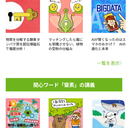
物質を分解する酵素タ
マッチングしたら誰に
AIが賢くなったのはス
ンパク質を超伝導磁石
も邪魔させない、植物
マホのおかげ？ AIの
で徹底分析！
の受粉の仕組み
進化と未来
一覧を表示
関心ワード「窒素」の講義