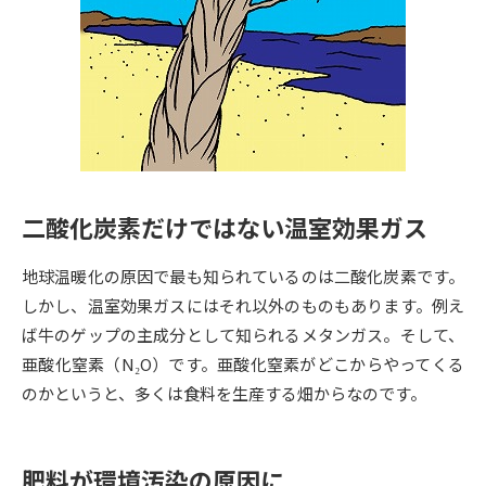
専門学校の資料請求
大学院の資料請求
大学入学共通テスト「受験案
留学・進学関連、塾・予備校
内」の請求
大学入学共通テスト「受験上の
高等学校卒業程度認定試験
配慮案内」の請求
幼稚園教員資格認定試験
小学校教員資格認定試験
二酸化炭素だけではない温室効果ガス
高等学校（情報）教員資格認定
試験
地球温暖化の原因で最も知られているのは二酸化炭素です。
しかし、温室効果ガスにはそれ以外のものもあります。例え
大学研究
大学検索
ば牛のゲップの主成分として知られるメタンガス。そして、
亜酸化窒素（N₂O）です。亜酸化窒素がどこからやってくる
のかというと、多くは食料を生産する畑からなのです。
大学で学べる内容や特徴を調べる
国際・グローバルに強い大学特
新増設大学・学部・学科特集
肥料が環境汚染の原因に
集