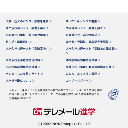
大学・短大のパンフ・願書を請求 ＞
オープンキャンパス検索 ＞
専門学校のパンフ・願書を請求 ＞
大学院のパンフ・願書を請求 ＞
外国大学日本校・留学関連機関 ＞
新聞奨学会・進学情報誌 ＞
新生活・部屋探し ＞
進学塾・予備校、高卒認定予備校 ＞
大学入学共通テスト「受験案内」 ＞
大学入学共通テスト「受験上の配慮案内」
＞
高等学校卒業程度認定試験 ＞
幼稚園教員資格認定試験 ＞
小学校教員資格認定試験 ＞
高等学校（情報）教員資格認定試験 ＞
テレメールお支払いサイト ＞
Ｑ＆Ａ よくあるご質問 ＞
大学進学IDについて ＞
ユーザーサポート ＞
テレメール進学サイトを管理運営する株式会社フロムページは、個人情報を適切
に取り扱う企業としてプライバシーマークの使用を認められた認定事業者です。
登録番号 10860126
(C) 2002-2026 Frompage.Co.,Ltd.