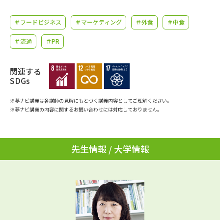
学問のミニ講義「夢ナビ講義」
学問分野解説
＃フードビジネス
＃マーケティング
＃外食
＃中食
学問の教科書
夢ナビライブ
＃流通
＃PR
ユーザーサポート
関連する
SDGs
Ｑ＆Ａ よくあるご質問
大学進学IDについて
※夢ナビ講義は各講師の見解にもとづく講義内容としてご理解ください。
資料の料金の
※夢ナビ講義の内容に関するお問い合わせには対応しておりません。
受付内容・発送状況の確認
お支払いについて
テレメール
個人情報取扱規定
お支払いサイト
先生情報 / 大学情報
テレメール進学カタログ
特定商取引表記
訂正のご案内