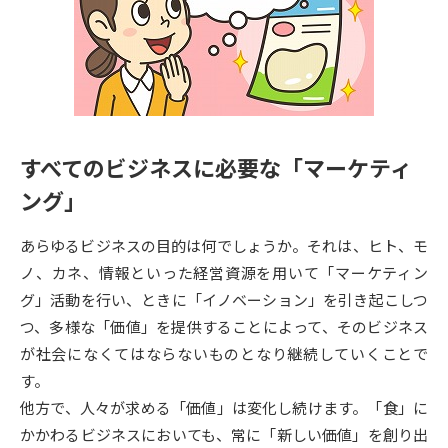
専門学校の資料請求
大学院の資料請求
大学入学共通テスト「受験案
留学・進学関連、塾・予備校
内」の請求
大学入学共通テスト「受験上の
高等学校卒業程度認定試験
配慮案内」の請求
すべてのビジネスに必要な「マーケティ
幼稚園教員資格認定試験
小学校教員資格認定試験
ング」
高等学校（情報）教員資格認定
試験
あらゆるビジネスの目的は何でしょうか。それは、ヒト、モ
ノ、カネ、情報といった経営資源を用いて「マーケティン
グ」活動を行い、ときに「イノベーション」を引き起こしつ
大学研究
大学検索
つ、多様な「価値」を提供することによって、そのビジネス
が社会になくてはならないものとなり継続していくことで
大学で学べる内容や特徴を調べる
す。
他方で、人々が求める「価値」は変化し続けます。「食」に
国際・グローバルに強い大学特
かかわるビジネスにおいても、常に「新しい価値」を創り出
新増設大学・学部・学科特集
集