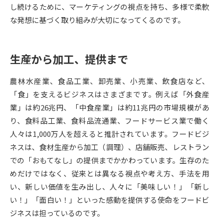
し続けるために、マーケティングの視点を持ち、多様で柔軟
な発想に基づく取り組みが大切になってくるのです。
データサイエンス特集
奨学金・特待生制度特集
デジタルパンフレット
進路の３択
生産から加工、提供まで
新学年スタート号特集ページ
新学年スタート号特集ページ
（高3生用）
（高2生用）
農林水産業、食品工業、卸売業、小売業、飲食店など、
「食」を支えるビジネスはさまざまです。例えば「外食産
SELFBRAND特集ページ
業」は約26兆円、「中食産業」は約11兆円の市場規模があ
り、食料品工業、食料品流通業、フードサービス業で働く
オープンキャンパスなどを調べる
人々は1,000万人を超えると推計されています。フードビジ
ネスは、食材生産から加工（調理）、店舗販売、レストラン
オープンキャンパス検索
実施プログラムから探す
での「おもてなし」の提供までかかわっています。生存のた
めだけではなく、従来とは異なる視点や考え方、手法を用
来場型・Web型イベント特集
夢ナビライブ
い、新しい価値を生み出し、人々に「美味しい！」「新し
い！」「面白い！」といった感動を提供する使命をフードビ
ジネスは担っているのです。