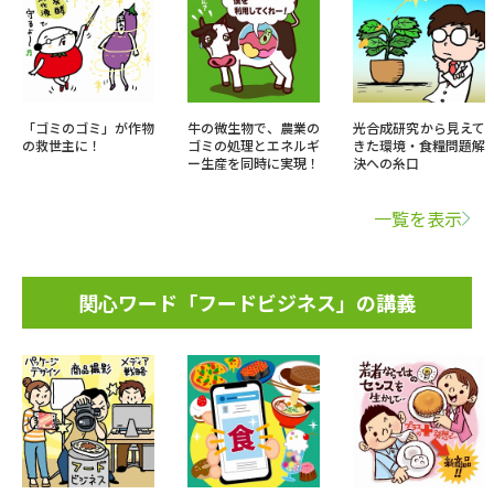
「ゴミのゴミ」が作物
牛の微生物で、農業の
光合成研究から見えて
の救世主に！
ゴミの処理とエネルギ
きた環境・食糧問題解
ー生産を同時に実現！
決への糸口
一覧を表示
関心ワード「フードビジネス」の講義