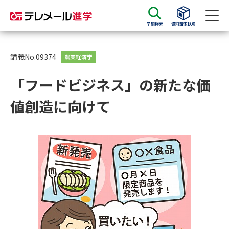
学問検索
資料請求BOX
資料請求
資料検索
講義No.09374
農業経済学
「フードビジネス」の新たな価
大学・短大の資料種類から請求
値創造に向けて
大学パンフ
学部・学科パンフ
総合型選抜・学校推薦型選抜 募
大学入学共通テスト利用選抜の
集要項＆願書
募集要項＆願書
過去問題集
大学・短大以外の資料から請求