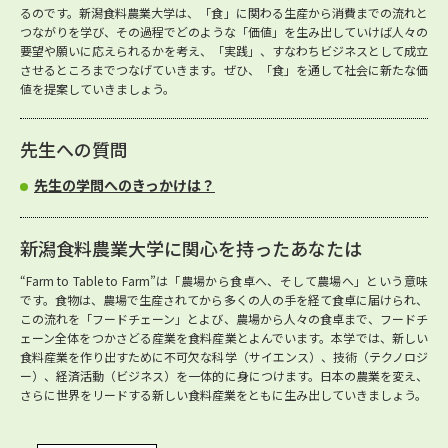
るのです。新潟食料農業大学は、「食」に関わる生産から消費までの流れと
つながりを学び、その過程でどのような「価値」を生み出していけば人々の
要望や願いに応えられるかを考え、「実践」、すなわちビジネスとして成立
させるところまでつなげていきます。ぜひ、「食」を通して社会に新たな価
値を提案していきましょう。
先生への質問
先生の学問へのきっかけは？
新潟食料農業大学に関心を持ったあなたは
“Farm to Table to Farm”は「農場から食卓へ、そして農場へ」という意味
です。食物は、農場で生産されてから多くの人の手を経て食卓に届けられ、
この流れを「フードチェーン」とよび、農場から人々の食卓まで、フードチ
ェーン全体をつかさどる産業を食料産業とよんでいます。本学では、新しい
食料産業を作り出すために不可欠な科学（サイエンス）、技術（テクノロジ
ー）、経済活動（ビジネス）を一体的に身につけます。日本の農業を変え、
さらに世界をリードする新しい食料産業をともに生み出していきましょう。