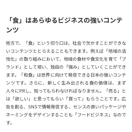
受験準備
資料検索
「食」はあらゆるビジネスの強いコンテ
志望校・出願校を調べる
ンツ
併願校選び
受験スケジュールを立てよう
他方で、「食」という切り口は、社会で欠かすことができな
いコンテンツととらえることもできます。例えば「地域の活
先輩が入学を決めた理由
テレメール全国一斉進学調査
性化」の取り組みにおいて、地域の食材や食文化を育て「ブ
ランド」として培い、独自の「強み」としていくことができ
新生活お役立ちガイド
ます。「和食」は世界に向けて発信できる日本の強いコンテ
ンツです。さらに、新しく生み出される食の価値は、まず
人々にPRし、知ってもらわなければなりません。「売る」と
学問発見
学問検索
は「欲しい」と思ってもらい「買って」もらうことです。広
告を創る、SNSで情報発信する、センスの良いパッケージや
ネーミングをデザインすることも「フードビジネス」なので
大学で学びたい学問発見
す。