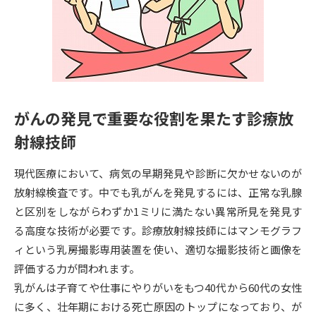
専門学校の資料請求
大学院の資料請求
大学入学共通テスト「受験案
留学・進学関連、塾・予備校
内」の請求
大学入学共通テスト「受験上の
高等学校卒業程度認定試験
配慮案内」の請求
がんの発見で重要な役割を果たす診療放
幼稚園教員資格認定試験
小学校教員資格認定試験
射線技師
高等学校（情報）教員資格認定
試験
現代医療において、病気の早期発見や診断に欠かせないのが
放射線検査です。中でも乳がんを発見するには、正常な乳腺
と区別をしながらわずか1ミリに満たない異常所見を発見す
大学研究
大学検索
る高度な技術が必要です。診療放射線技師にはマンモグラフ
ィという乳房撮影専用装置を使い、適切な撮影技術と画像を
大学で学べる内容や特徴を調べる
評価する力が問われます。
乳がんは子育てや仕事にやりがいをもつ40代から60代の女性
国際・グローバルに強い大学特
に多く、壮年期における死亡原因のトップになっており、が
新増設大学・学部・学科特集
集