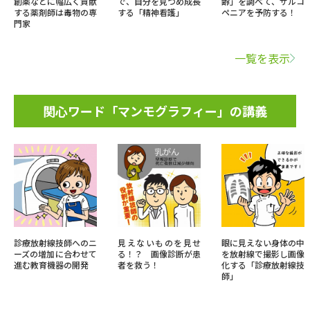
創薬などに幅広く貢献
で、自分を見つめ成長
齢」を調べて、サルコ
する薬剤師は毒物の専
する「精神看護」
ペニアを予防する！
門家
一覧を表示
関心ワード「マンモグラフィー」の講義
診療放射線技師へのニ
見えないものを見せ
眼に見えない身体の中
ーズの増加に合わせて
る！？ 画像診断が患
を放射線で撮影し画像
進む教育機器の開発
者を救う！
化する「診療放射線技
師」