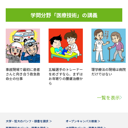
学問分野「医療技術」の講義
事故現場で最初に患者
五輪選手のトレーナー
理学療法の現場は病院
さんと向き合う救急救
をめざすなら、まずは
だけではない
命士の仕事
お年寄りの腰痛治療か
ら
一覧を表示
大学・短大のパンフ・願書を請求 ＞
オープンキャンパス検索 ＞
専門学校のパンフ・願書を請求 ＞
大学院のパンフ・願書を請求 ＞