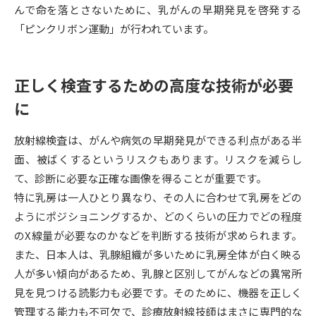
んで命を落とさないために、乳がんの早期発見を啓発する
「ピンクリボン運動」が行われています。
データサイエンス特集
奨学金・特待生制度特集
デジタルパンフレット
進路の３択
正しく検査するための高度な技術が必要
新学年スタート号特集ページ
新学年スタート号特集ページ
に
（高3生用）
（高2生用）
放射線検査は、がんや病気の早期発見ができる利点がある半
SELFBRAND特集ページ
面、被ばくするというリスクもあります。リスクを減らし
て、診断に必要な正確な画像を得ることが重要です。
オープンキャンパスなどを調べる
特に乳房は一人ひとり異なり、その人に合わせて乳房をどの
ようにポジショニングするか、どのくらいの圧力でどの程度
オープンキャンパス検索
実施プログラムから探す
のX線量が必要なのかなどを判断する技術が求められます。
また、日本人は、乳腺組織が多いために乳房全体が白く映る
来場型・Web型イベント特集
夢ナビライブ
人が多い傾向があるため、乳腺と区別してがんなどの異常所
見を見つける読影力も必要です。そのために、機器を正しく
管理する能力も不可欠で、診療放射線技師はまさに専門的な