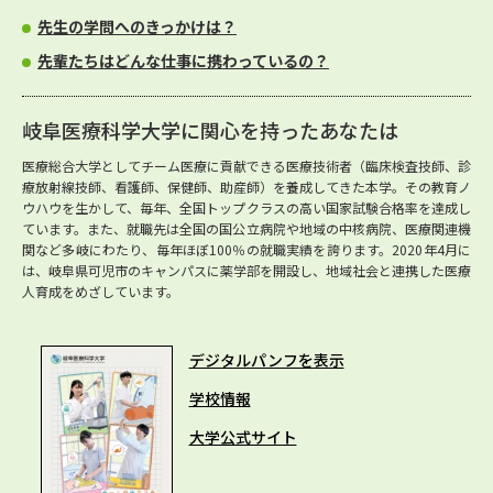
先生の学問へのきっかけは？
先輩たちはどんな仕事に携わっているの？
岐阜医療科学大学に関心を持ったあなたは
医療総合大学としてチーム医療に貢献できる医療技術者（臨床検査技師、診
療放射線技師、看護師、保健師、助産師）を養成してきた本学。その教育ノ
ウハウを生かして、毎年、全国トップクラスの高い国家試験合格率を達成し
ています。また、就職先は全国の国公立病院や地域の中核病院、医療関連機
関など多岐にわたり、毎年ほぼ100％の就職実績を誇ります。2020年4月に
は、岐阜県可児市のキャンパスに薬学部を開設し、地域社会と連携した医療
人育成をめざしています。
デジタルパンフを表示
学校情報
大学公式サイト