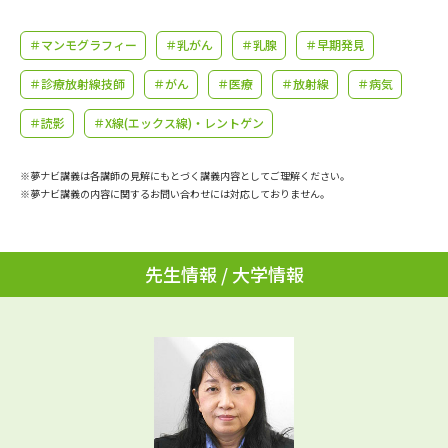
学問のミニ講義「夢ナビ講義」
学問分野解説
＃マンモグラフィー
＃乳がん
＃乳腺
＃早期発見
学問の教科書
夢ナビライブ
＃診療放射線技師
＃がん
＃医療
＃放射線
＃病気
ユーザーサポート
＃読影
＃X線(エックス線)・レントゲン
Ｑ＆Ａ よくあるご質問
大学進学IDについて
※夢ナビ講義は各講師の見解にもとづく講義内容としてご理解ください。
※夢ナビ講義の内容に関するお問い合わせには対応しておりません。
資料の料金の
受付内容・発送状況の確認
お支払いについて
先生情報 / 大学情報
テレメール
個人情報取扱規定
お支払いサイト
テレメール進学カタログ
特定商取引表記
訂正のご案内