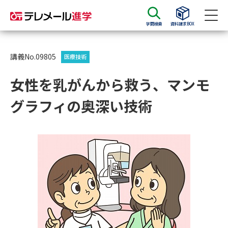
学問検索
資料請求BOX
資料請求
資料検索
講義No.09805
医療技術
女性を乳がんから救う、マンモ
大学・短大の資料種類から請求
グラフィの奥深い技術
大学パンフ
学部・学科パンフ
総合型選抜・学校推薦型選抜 募
大学入学共通テスト利用選抜の
集要項＆願書
募集要項＆願書
過去問題集
大学・短大以外の資料から請求