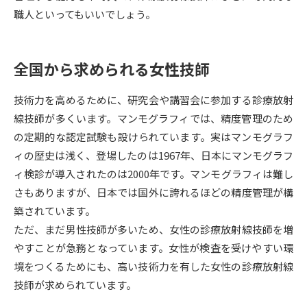
受験準備
資料検索
職人といってもいいでしょう。
志望校・出願校を調べる
全国から求められる女性技師
併願校選び
受験スケジュールを立てよう
技術力を高めるために、研究会や講習会に参加する診療放射
線技師が多くいます。マンモグラフィでは、精度管理のため
先輩が入学を決めた理由
テレメール全国一斉進学調査
の定期的な認定試験も設けられています。実はマンモグラフ
ィの歴史は浅く、登場したのは1967年、日本にマンモグラフ
新生活お役立ちガイド
ィ検診が導入されたのは2000年です。マンモグラフィは難し
さもありますが、日本では国外に誇れるほどの精度管理が構
築されています。
学問発見
学問検索
ただ、まだ男性技師が多いため、女性の診療放射線技師を増
やすことが急務となっています。女性が検査を受けやすい環
境をつくるためにも、高い技術力を有した女性の診療放射線
大学で学びたい学問発見
技師が求められています。