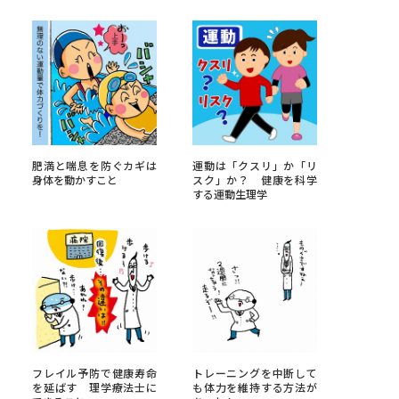
べる
ムから探す
ライブ
肥満と喘息を防ぐカギは
運動は「クスリ」か「リ
身体を動かすこと
スク」か？ 健康を科学
する運動生理学
資料検索
う
先輩が入学を決めた理由
役立ちガイド
フレイル予防で健康寿命
トレーニングを中断して
を延ばす 理学療法士に
も体力を維持する方法が