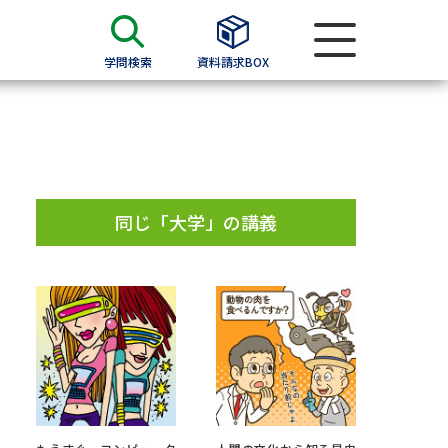
学問検索
資料請求BOX
資料検索
求
同じ「大学」の講義
願書
＆願書
過去問題集
求
留学・進学関連、塾・予備校