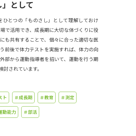
し」として
学問発見
をひとつの「ものさし」として理解しておけ
の場で活用でき、成長期に大切な体づくりに役
大学で学びたい学問発見
場にも共有することで、個々に合った適切な医
行う前後で体力テストを実施すれば、体力の向
学問のミニ講義「夢ナビ講義」
学問分
、外部から運動指導者を招いて、運動を行う期
検討されています。
ユーザーサポート
スト
＃成長期
＃教育
＃測定
Ｑ＆Ａ よくあるご質問
大学進学IDにつ
資料の料金の
お支払いについて
受付内容
運動能力
＃部活
個人情報取扱規定
特定商取引表記
お
受験情報リンク