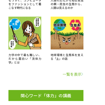
もうすぐ、コンピュータ
人間の文化から知る昆虫
をファッションとして着
の餌－昆虫の生態から、
こなす時代になる
人間は見えるのか
」の請求
高等学校卒業程度認定試験
格認定試験
大学検索
力学の中で最も難しい、
地球環境と生態系を支え
だから面白い「流体力
る「土」の話
学」とは
べる
一覧を表示
ローバルに強い大学特集
制度特集
デジタルパンフレット
ジ（高3生用）
関心ワード「体力」の講義
）