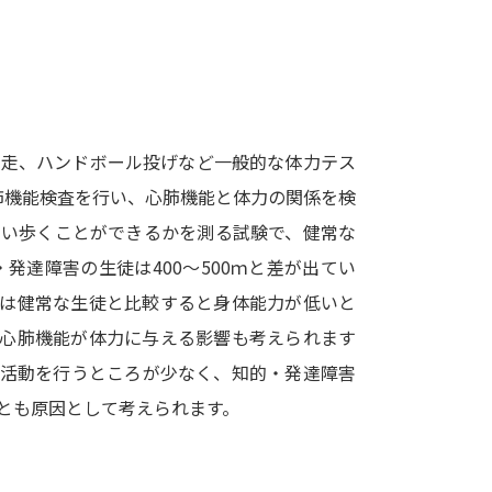
SELFBRAND特集ページ
オープンキャンパスなどを調
オープンキャンパス検索
実施プログラ
m走、ハンドボール投げなど一般的な体力テス
来場型・Web型イベント特集
夢ナビ
肺機能検査を行い、心肺機能と体力の関係を検
らい歩くことができるかを測る試験で、健常な
・発達障害の生徒は400～500ｍと差が出てい
受験準備
徒は健常な生徒と比較すると身体能力が低いと
や心肺機能が体力に与える影響も考えられます
志望校・出願校を調べる
部活動を行うところが少なく、知的・発達障害
とも原因として考えられます。
併願校選び
受験スケジュールを立てよ
テレメール全国一斉進学調査
新生活お