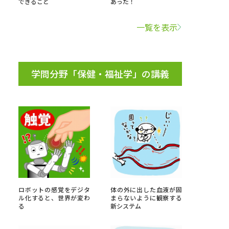
できること
あった！
学問検索
一覧を表示
学問分野「保健・福祉学」の講義
野解説
学問の教科書
夢ナビライブ
いて
このサイトについて
・発送状況の確認
テレメール
お支払いサイト
ロボットの感覚をデジタ
体の外に出した血液が固
ル化すると、世界が変わ
まらないように観察する
問合せ先
テレメール進学カタログ
訂正のご案内
る
新システム