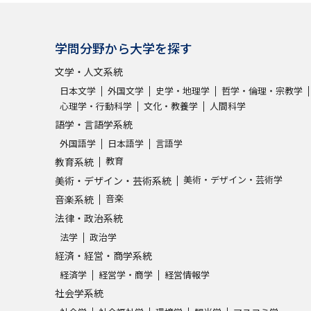
学問分野から大学を探す
文学・人文系統
日本文学
外国文学
史学・地理学
哲学・倫理・宗教学
心理学・行動科学
文化・教養学
人間科学
語学・言語学系統
外国語学
日本語学
言語学
教育
教育系統
美術・デザイン・芸術学
美術・デザイン・芸術系統
音楽
音楽系統
法律・政治系統
法学
政治学
経済・経営・商学系統
経済学
経営学・商学
経営情報学
社会学系統