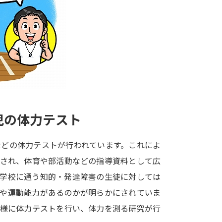
大学入学共通テスト「受験案内」の請求
大学入学共通テスト「受験上の配慮案内
幼稚園教員資格認定試験
小学校教員資
高等学校（情報）教員資格認定試験
大学研究
児の体力テスト
大学で学べる内容や特徴を調
などの体力テストが行われています。これによ
出され、体育や部活動などの指導資料として広
新増設大学・学部・学科特集
国際・グ
援学校に通う知的・発達障害の生徒に対しては
データサイエンス特集
奨学金・特待生
力や運動能力があるのかが明らかにされていま
進路の３択
新学年スタート号特集ペー
同様に体力テストを行い、体力を測る研究が行
新学年スタート号特集ページ（高2生用