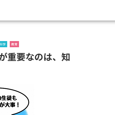
資料請求
科学
教育
大学・短大の資料種類から請
が重要なのは、知
大学パンフ
学部・学科パンフ
総合型選抜・学校推薦型選抜 募集要項＆
大学入学共通テスト利用選抜の募集要項
大学・短大以外の資料から請
専門学校の資料請求
大学院の資料請求