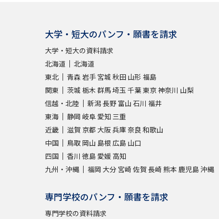
大学・短大のパンフ・願書を請求
大学・短大の資料請求
北海道
北海道
東北
青森
岩手
宮城
秋田
山形
福島
関東
茨城
栃木
群馬
埼玉
千葉
東京
神奈川
山梨
信越・北陸
新潟
長野
富山
石川
福井
東海
静岡
岐阜
愛知
三重
近畿
滋賀
京都
大阪
兵庫
奈良
和歌山
中国
鳥取
岡山
島根
広島
山口
四国
香川
徳島
愛媛
高知
九州・沖縄
福岡
大分
宮崎
佐賀
長崎
熊本
鹿児島
沖縄
専門学校のパンフ・願書を請求
専門学校の資料請求