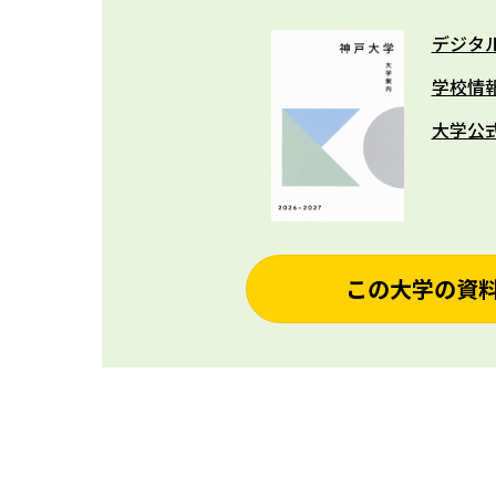
デジタ
学校情
大学公
この大学の資