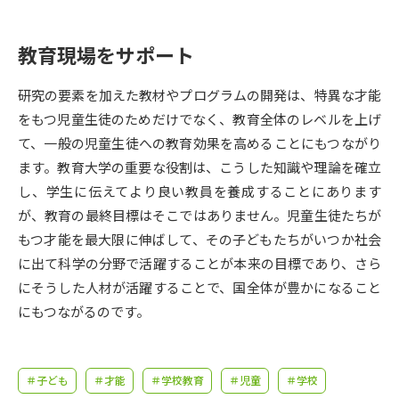
受験準備
資料検索
教育現場をサポート
志望校・出願校を調べる
研究の要素を加えた教材やプログラムの開発は、特異な才能
併願校選び
受験スケジュールを立てよう
をもつ児童生徒のためだけでなく、教育全体のレベルを上げ
て、一般の児童生徒への教育効果を高めることにもつながり
先輩が入学を決めた理由
ます。教育大学の重要な役割は、こうした知識や理論を確立
テレメール全国一斉進学調査
し、学生に伝えてより良い教員を養成することにあります
が、教育の最終目標はそこではありません。児童生徒たちが
新生活お役立ちガイド
もつ才能を最大限に伸ばして、その子どもたちがいつか社会
に出て科学の分野で活躍することが本来の目標であり、さら
学問発見
学問検索
にそうした人材が活躍することで、国全体が豊かになること
にもつながるのです。
大学で学びたい学問発見
＃子ども
＃才能
＃学校教育
＃児童
＃学校