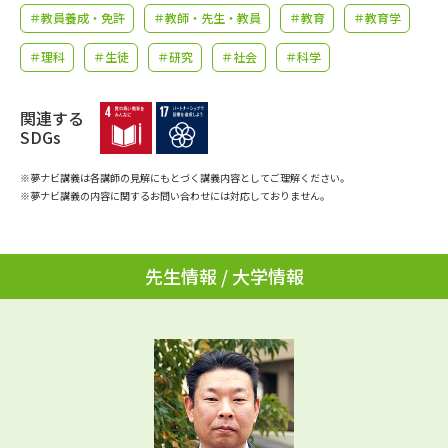
学問のミニ講義「夢ナビ講義」
学問分野解説
＃教員養成・免許
＃教師・先生・教員
＃教育
＃教育学
＃理科
＃生徒
＃研究
＃社会
＃科学
学問の教科書
夢ナビライブ
ユーザーサポート
関連する
SDGs
Ｑ＆Ａ よくあるご質問
大学進学IDについて
※夢ナビ講義は各講師の見解にもとづく講義内容としてご理解ください。
※夢ナビ講義の内容に関するお問い合わせには対応しておりません。
資料の料金の
受付内容・発送状況の確認
お支払いについて
先生情報 / 大学情報
テレメール
個人情報取扱規定
お支払いサイト
テレメール進学カタログ
特定商取引表記
訂正のご案内