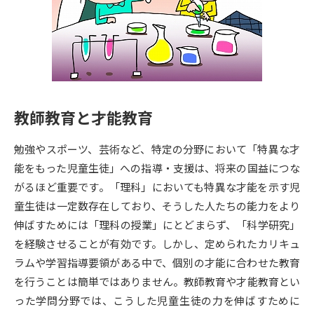
専門学校の資料請求
大学院の資料請求
大学入学共通テスト「受験案
留学・進学関連、塾・予備校
内」の請求
大学入学共通テスト「受験上の
高等学校卒業程度認定試験
配慮案内」の請求
教師教育と才能教育
幼稚園教員資格認定試験
小学校教員資格認定試験
勉強やスポーツ、芸術など、特定の分野において「特異な才
高等学校（情報）教員資格認定
試験
能をもった児童生徒」への指導・支援は、将来の国益につな
がるほど重要です。「理科」においても特異な才能を示す児
童生徒は一定数存在しており、そうした人たちの能力をより
大学研究
大学検索
伸ばすためには「理科の授業」にとどまらず、「科学研究」
を経験させることが有効です。しかし、定められたカリキュ
ラムや学習指導要領がある中で、個別の才能に合わせた教育
大学で学べる内容や特徴を調べる
を行うことは簡単ではありません。教師教育や才能教育とい
国際・グローバルに強い大学特
った学問分野では、こうした児童生徒の力を伸ばすために
新増設大学・学部・学科特集
集