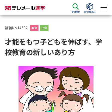
学問検索
資料請求BOX
資料請求
資料検索
講義No.14532
教育
化学
才能をもつ子どもを伸ばす、学
大学・短大の資料種類から請求
校教育の新しいあり方
大学パンフ
学部・学科パンフ
総合型選抜・学校推薦型選抜 募
大学入学共通テスト利用選抜の
集要項＆願書
募集要項＆願書
過去問題集
大学・短大以外の資料から請求