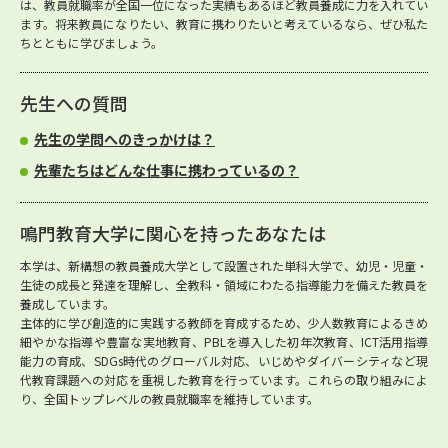
は、教員就職率が全国一位になった実績もあるほど教員養成に力を入れてい
ます。将来教員になりたい、教育に携わりたいと考えているなら、ぜひ私た
ちとともに学びましょう。
先生への質問
先生の学問へのきっかけは？
先輩たちはどんな仕事に携わっているの？
鳴門教育大学に関心を持ったあなたは
本学は、新構想の教員養成大学として設置された単科大学で、幼児・児童・
生徒の成長と発達を理解し、全教科・領域にわたる指導能力を備えた教員を
養成しています。
主体的に学び創造的に実践する教師を育成するため、少人数教育によるきめ
細やかな指導や豊富な実地教育、PBLを導入した初年次教育、ICT活用指導
能力の育成、SDGs時代のグローバル対応、いじめやダイバーシティなど現
代教育課題への対応を重視した教育を行っています。これらの取り組みによ
り、全国トップレベルの教員就職率を維持しています。