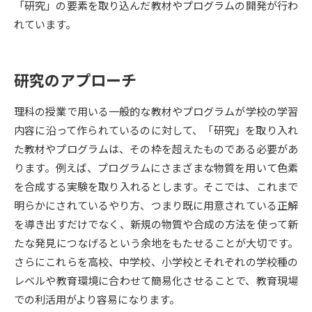
「研究」の要素を取り込んだ教材やプログラムの開発が行わ
れています。
データサイエンス特集
奨学金・特待生制度特集
デジタルパンフレット
進路の３択
研究のアプローチ
新学年スタート号特集ページ
新学年スタート号特集ページ
理科の授業で用いる一般的な教材やプログラムが学校の学習
（高3生用）
（高2生用）
内容に沿って作られているのに対して、「研究」を取り入れ
SELFBRAND特集ページ
た教材やプログラムは、その枠を超えたものである必要があ
ります。例えば、プログラムにさまざまな物質を用いて色素
オープンキャンパスなどを調べる
を合成する実験を取り入れるとします。そこでは、これまで
明らかにされているやり方、つまり既に用意されている正解
オープンキャンパス検索
実施プログラムから探す
を導き出すだけでなく、新規の物質や合成の方法を使って新
たな発見につなげるという余地をもたせることが大切です。
来場型・Web型イベント特集
夢ナビライブ
さらにこれらを高校、中学校、小学校とそれぞれの学校種の
レベルや教育環境に合わせて簡易化させることで、教育現場
での利活用がより容易になります。