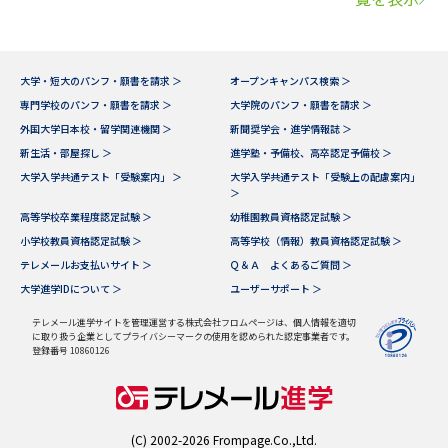
大学・短大のパンフ・願書を請求 ＞
オープンキャンパス検索 ＞
専門学校のパンフ・願書を請求 ＞
大学院のパンフ・願書を請求 ＞
外国大学日本校・留学関連機関 ＞
新聞奨学会・進学情報誌 ＞
新生活・部屋探し ＞
進学塾・予備校、高卒認定予備校 ＞
大学入学共通テスト「受験案内」 ＞
大学入学共通テスト「受験上の配慮案内」
＞
高等学校卒業程度認定試験 ＞
幼稚園教員資格認定試験 ＞
小学校教員資格認定試験 ＞
高等学校（情報）教員資格認定試験 ＞
テレメールお支払いサイト ＞
Ｑ＆Ａ よくあるご質問 ＞
大学進学IDについて ＞
ユーザーサポート ＞
テレメール進学サイトを管理運営する株式会社フロムページは、個人情報を適切
に取り扱う企業としてプライバシーマークの使用を認められた認定事業者です。
登録番号 10860126
(C) 2002-2026 Frompage.Co.,Ltd.