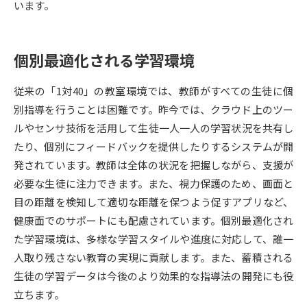
います。
データサイエンス特集
奨学金・特待生制度特集
個別最適化される学習環境
デジタルパンフレット
進路の３択
従来の「1対40」の教室環境では、教師がすべての生徒に個
新学年スタート号特集ページ
新学年スタート号特集ページ
別指導を行うことは困難です。昨今では、クラウド上のツー
（高3生用）
（高2生用）
ルやセンサ技術を活用して生徒一人一人の学習状況を共有し
SELFBRAND特集ページ
たり、個別にフィードバックを提供したりするシステムが開
発されています。教師は全体の状況を把握しながら、支援が
オープンキャンパスなどを調べる
必要な生徒に注力できます。また、視力保護のため、画面と
目の距離を検知して適切な距離を保つよう促すアプリなど、
オープンキャンパス検索
実施プログラムから探す
健康面でのサポートにも配慮されています。個別最適化され
た学習環境は、多様な学習スタイルや進度に対応して、誰一
来場型・Web型イベント特集
夢ナビライブ
人取り残さない教育の実現に貢献します。また、蓄積される
生徒の学習データは今後のより効果的な指導法の開発にも役
立ちます。