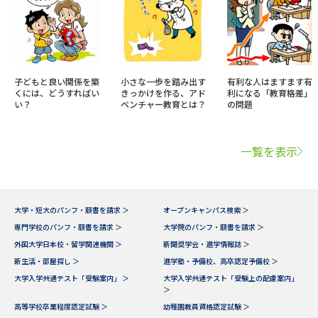
子どもと良い関係を築
小さな一歩を踏み出す
有利な人はますます有
くには、どうすればい
きっかけを作る、アド
利になる「教育格差」
い？
ベンチャー教育とは？
の問題
一覧を表示
大学・短大のパンフ・願書を請求 ＞
オープンキャンパス検索 ＞
専門学校のパンフ・願書を請求 ＞
大学院のパンフ・願書を請求 ＞
外国大学日本校・留学関連機関 ＞
新聞奨学会・進学情報誌 ＞
新生活・部屋探し ＞
進学塾・予備校、高卒認定予備校 ＞
大学入学共通テスト「受験案内」 ＞
大学入学共通テスト「受験上の配慮案内」
＞
高等学校卒業程度認定試験 ＞
幼稚園教員資格認定試験 ＞