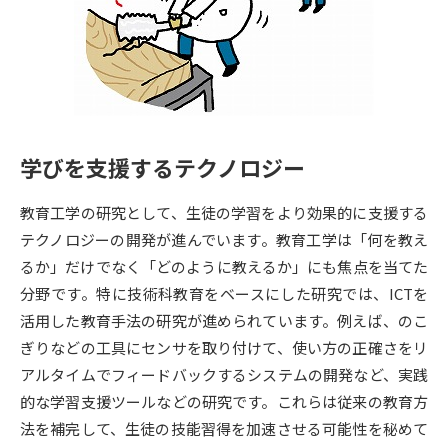
専門学校の資料請求
大学院の資料請求
大学入学共通テスト「受験案
留学・進学関連、塾・予備校
内」の請求
大学入学共通テスト「受験上の
高等学校卒業程度認定試験
配慮案内」の請求
学びを支援するテクノロジー
幼稚園教員資格認定試験
小学校教員資格認定試験
教育工学の研究として、生徒の学習をより効果的に支援する
高等学校（情報）教員資格認定
試験
テクノロジーの開発が進んでいます。教育工学は「何を教え
るか」だけでなく「どのように教えるか」にも焦点を当てた
分野です。特に技術科教育をベースにした研究では、ICTを
大学研究
大学検索
活用した教育手法の研究が進められています。例えば、のこ
ぎりなどの工具にセンサを取り付けて、使い方の正確さをリ
アルタイムでフィードバックするシステムの開発など、実践
大学で学べる内容や特徴を調べる
的な学習支援ツールなどの研究です。これらは従来の教育方
国際・グローバルに強い大学特
法を補完して、生徒の技能習得を加速させる可能性を秘めて
新増設大学・学部・学科特集
集