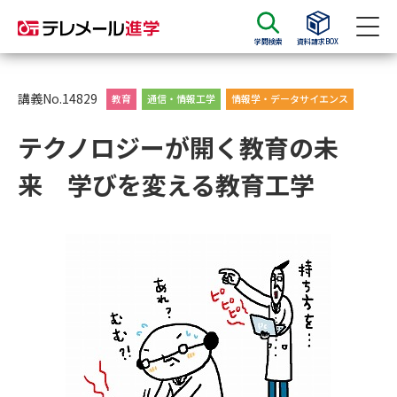
学問検索
資料請求BOX
資料請求
資料検索
講義No.14829
教育
通信・情報工学
情報学・データサイエンス
テクノロジーが開く教育の未
大学・短大の資料種類から請求
来 学びを変える教育工学
大学パンフ
学部・学科パンフ
総合型選抜・学校推薦型選抜 募
大学入学共通テスト利用選抜の
集要項＆願書
募集要項＆願書
過去問題集
大学・短大以外の資料から請求