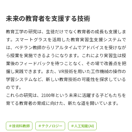
受験準備
資料検索
未来の教育者を支援する技術
志望校・出願校を調べる
教育工学の研究は、生徒だけでなく教育者の成長も支援しま
併願校選び
受験スケジュールを立てよう
す。スマートグラスを活用した教育実習生支援システムで
は、ベテラン教師からリアルタイムでアドバイスを受けなが
先輩が入学を決めた理由
ら授業を実施できるようになります。これにより実習生は授
テレメール全国一斉進学調査
業後のフィードバックを待つことなく、その場で改善点を把
握し実践できます。また、VR技術を用いた工作機械の操作の
新生活お役立ちガイド
学習システムなど、新しい教育技術の可能性を探求している
のです。
学問発見
学問検索
これらの研究は、2100年という未来に活躍する子どもたちを
育てる教育者の育成に向けた、新たな道を開いています。
大学で学びたい学問発見
＃技術科教師
＃テクノロジー
＃人工知能(AI)