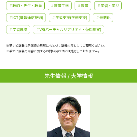
学問のミニ講義「夢ナビ講義」
学問分野解説
＃教師・先生・教員
＃教育工学
＃教育
＃学習・学び
＃ICT(情報通信技術)
＃学習支援(学修支援)
＃最適化
学問の教科書
夢ナビライブ
＃学習環境
＃VR(バーチャルリアリティ・仮想現実)
ユーザーサポート
※夢ナビ講義は各講師の見解にもとづく講義内容としてご理解ください。
※夢ナビ講義の内容に関するお問い合わせには対応しておりません。
Ｑ＆Ａ よくあるご質問
大学進学IDについて
資料の料金の
受付内容・発送状況の確認
お支払いについて
先生情報 / 大学情報
テレメール
個人情報取扱規定
お支払いサイト
テレメール進学カタログ
特定商取引表記
訂正のご案内