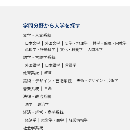
学問分野から大学を探す
文学・人文系統
日本文学
外国文学
史学・地理学
哲学・倫理・宗教学
心理学・行動科学
文化・教養学
人間科学
語学・言語学系統
外国語学
日本語学
言語学
教育
教育系統
美術・デザイン・芸術学
美術・デザイン・芸術系統
音楽
音楽系統
法律・政治系統
法学
政治学
経済・経営・商学系統
経済学
経営学・商学
経営情報学
社会学系統