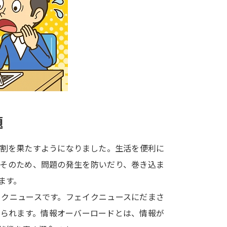
大学入学共通テスト「受験案内」の請求
大学入学共通テスト「受験上の配慮案内
幼稚園教員資格認定試験
小学校教員資
高等学校（情報）教員資格認定試験
大学研究
題
大学で学べる内容や特徴を調
役割を果たすようになりました。生活を便利に
。そのため、問題の発生を防いだり、巻き込ま
新増設大学・学部・学科特集
国際・グ
ます。
データサイエンス特集
奨学金・特待生
イクニュースです。フェイクニュースにだまさ
進路の３択
新学年スタート号特集ペー
えられます。情報オーバーロードとは、情報が
新学年スタート号特集ページ（高2生用