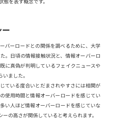
状態を表す概念です。
SELFBRAND特集ページ
オープンキャンパスなどを調
シー
オープンキャンパス検索
実施プログラ
オーバーロードとの関係を調べるために、大学
来場型・Web型イベント特集
夢ナビ
した。日頃の情報接触状況と、情報オーバーロ
の既に真偽が判明しているフェイクニュースや
らいました。
受験準備
感じている度合いとだまされやすさには相関が
トの使用時間と情報オーバーロードを感じてい
志望校・出願校を調べる
が多い人ほど情報オーバーロードを感じていな
シーの高さが関係していると考えられます。
併願校選び
受験スケジュールを立てよ
テレメール全国一斉進学調査
新生活お