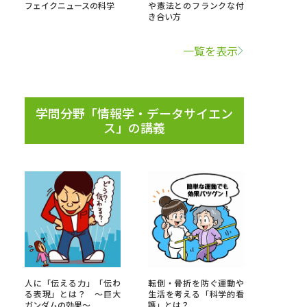
フェイクニュースの科学
や憲法とのフランクな付
き合い方
学問検索
一覧を表示
学問分野「情報学・データサイエン
野解説
学問の教科書
夢ナビライブ
ス」の講義
いて
このサイトについて
・発送状況の確認
テレメール
お支払いサイト
問合せ先
テレメール進学カタログ
訂正のご案内
人に「伝える力」「伝わ
転倒・骨折を防ぐ運動や
る表現」とは？ ～巨大
生活を考える「科学的看
ガンダムの効果～
護」とは？