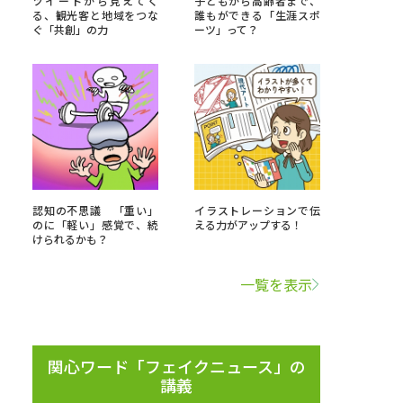
ツイートから見えてく
子どもから高齢者まで、
る、観光客と地域をつな
誰もができる「生涯スポ
ぐ「共創」の力
ーツ」って？
」の請求
高等学校卒業程度認定試験
格認定試験
大学検索
認知の不思議 「重い」
イラストレーションで伝
のに「軽い」感覚で、続
える力がアップする！
けられるかも？
べる
一覧を表示
ローバルに強い大学特集
制度特集
デジタルパンフレット
ジ（高3生用）
関心ワード「フェイクニュース」の
講義
）