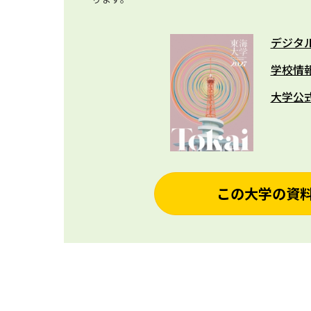
デジタ
学校情
大学公
この大学の資