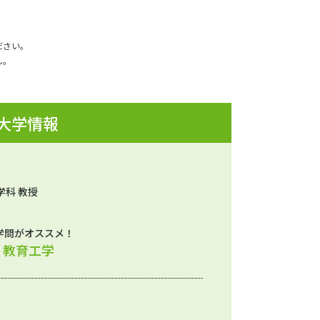
ださい。
ん。
 大学情報
学科 教授
学問がオススメ！
、教育工学