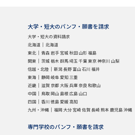
大学・短大のパンフ・願書を請求
大学・短大の資料請求
北海道
北海道
東北
青森
岩手
宮城
秋田
山形
福島
関東
茨城
栃木
群馬
埼玉
千葉
東京
神奈川
山梨
信越・北陸
新潟
長野
富山
石川
福井
東海
静岡
岐阜
愛知
三重
近畿
滋賀
京都
大阪
兵庫
奈良
和歌山
中国
鳥取
岡山
島根
広島
山口
四国
香川
徳島
愛媛
高知
九州・沖縄
福岡
大分
宮崎
佐賀
長崎
熊本
鹿児島
沖縄
専門学校のパンフ・願書を請求