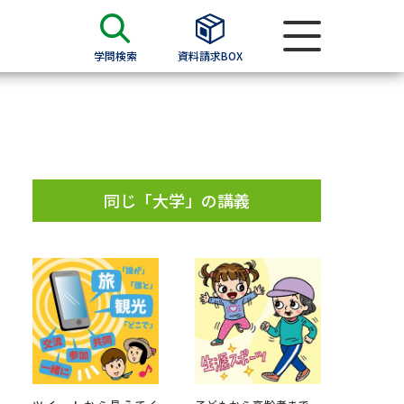
学問検索
資料請求BOX
資料検索
求
同じ「大学」の講義
願書
＆願書
過去問題集
求
留学・進学関連、塾・予備校