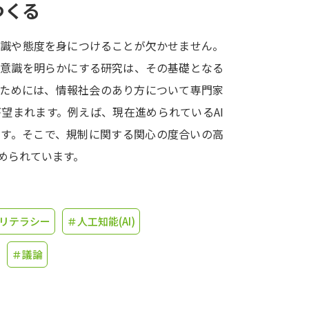
つくる
学問発見
知識や態度を身につけることが欠かせません。
の意識を明らかにする研究は、その基礎となる
大学で学びたい学問発見
くためには、情報社会のあり方について専門家
望まれます。例えば、現在進められているAI
学問のミニ講義「夢ナビ講義」
学問分
です。そこで、規制に関する関心の度合いの高
められています。
ユーザーサポート
リテラシー
＃人工知能(AI)
Ｑ＆Ａ よくあるご質問
大学進学IDにつ
資料の料金の
お支払いについて
受付内容
＃議論
個人情報取扱規定
特定商取引表記
お
受験情報リンク