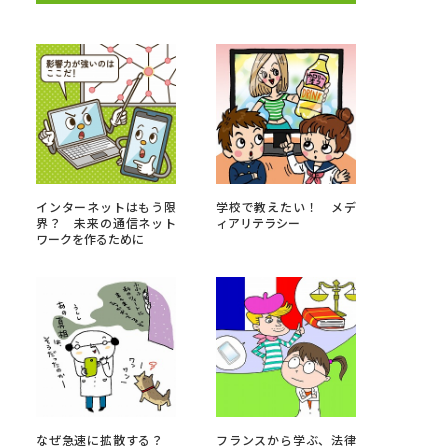
べる
ムから探す
ライブ
インターネットはもう限
学校で教えたい！ メデ
界？ 未来の通信ネット
ィアリテラシー
ワークを作るために
資料検索
う
先輩が入学を決めた理由
役立ちガイド
なぜ急速に拡散する？
フランスから学ぶ、法律