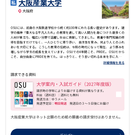
大阪産業大学
大阪府
OSUには、前身の大阪鉄道学校から続く約100年にわたる長い歴史があります。 建
学の精神「偉大なる平凡人たれ」の教育を通して高い人間力を身につけ た数多くの
人材が巣立ち、幅広い分野で活躍し社会に貢献してきました。 教養や専門知識の修
得を目指すだけでなく、一人ひとりに寄り添い、 自主性を育み、何より人とのふれ
あいを大切にする。 こうした教育の伝統は、令和の時代になって現在、 より厚みを
増しながら学生の成長を支えています。 OSUでの4年間こそ、PRIDE。 OSUだから
こそ、自分自身にPRIDEを持てた。 はっきりと、そう言い切れる未来を手に入れま
しょう。
詳細情報を見る
請求できる資料
大学案内・入試ガイド（2027年度版）
請求時の学年によりお届けする資料が異なります。
料金（送料含）：送料とも無料
発送方法：ゆうメール
発送予定日：
明日発送
発送日の３～５日後にお届け
大阪産業大学はネット出願のため紙の願書の請求受付はありません。