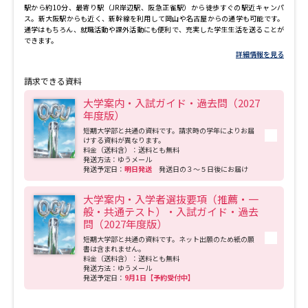
駅から約10分、最寄り駅（JR岸辺駅、阪急正雀駅）から徒歩すぐの駅近キャンパ
ス。新大阪駅からも近く、新幹線を利用して岡山や名古屋からの通学も可能です。
通学はもちろん、就職活動や課外活動にも便利で、充実した学生生活を送ることが
できます。
詳細情報を見る
請求できる資料
大学案内・入試ガイド・過去問（2027
年度版）
短期大学部と共通の資料です。請求時の学年によりお届
けする資料が異なります。
料金（送料含）：送料とも無料
発送方法：ゆうメール
発送予定日：
明日発送
発送日の３～５日後にお届け
大学案内・入学者選抜要項（推薦・一
般・共通テスト）・入試ガイド・過去
問（2027年度版）
短期大学部と共通の資料です。ネット出願のため紙の願
書は含まれません。
料金（送料含）：送料とも無料
発送方法：ゆうメール
発送予定日：
9月1日【予約受付中】