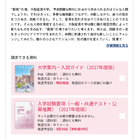
“創発”の場、大阪経済大学。 予測困難な時代に社会から求められるのはどんな人間
でしょうか。 それはきっと、多様な価値観とつながり、共創しながら、自らの信念
をつらぬき、挑戦できる人。 そして、変革を恐れず社会でつきぬけることのできる
人です。 そんな人物を育成するために、大阪経済大学は個と個の相互作用によって
新たなものを生み出す、“創発”の場でありたいと考えます。 例えば、同級生の一言
をきっかけにアイデアが生まれたり、仲間に刺激されて自分も新しいことにチャレ
ンジしてみたり。誰かの小さなアクションが、別の誰かを変えていく。 授業で、課
外プログラムで、部活動で。あらゆる場面で“創発”が起こる、ここ大阪経済大学
詳細情報を見る
が、あなたの可能性をひろげます。
請求できる資料
大学案内・入試ガイド（2027年度版）
料金（送料含）：送料とも無料
発送方法：ゆうメール
発送予定日：
明日発送
発送日の３～５日後にお届け
入学試験要項（一般・共通テスト・公
募推薦）（2027年度版）
ネット出願のため紙の願書は含みません。
料金（送料含）：送料とも無料
発送方法：ゆうメール
発送予定日：
8月30日【予約受付中】