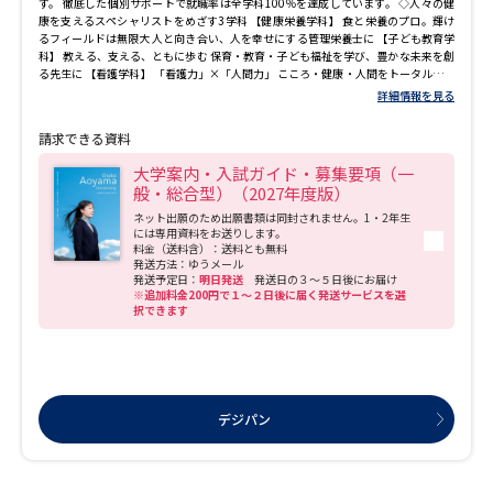
す。 徹底した個別サポートで就職率は全学科100％を達成しています。 ◇人々の健
康を支えるスペシャリストをめざす3学科 【健康栄養学科】 食と栄養のプロ。輝け
るフィールドは無限大 人と向き合い、人を幸せにする管理栄養士に 【子ども教育学
科】 教える、支える、ともに歩む 保育・教育・子ども福祉を学び、豊かな未来を創
る先生に 【看護学科】 「看護力」×「人間力」 こころ・健康・人間をトータルにケ
アできる看護師に キャンパスのある箕面市へは、梅田から約30分と好アクセス！ 阪
詳細情報を見る
急箕面駅に加え、北大阪急行箕面萱野駅からも無料のスクールバスを運行していま
す。 大阪平野を一望できる自然に恵まれたキャンパスで、あなたの一生のチカラを
請求できる資料
育みます。
大学案内・入試ガイド・募集要項（一
般・総合型）（2027年度版）
ネット出願のため出願書類は同封されません。1・2年生
には専用資料をお送りします。
料金（送料含）：送料とも無料
発送方法：ゆうメール
発送予定日：
明日発送
発送日の３～５日後にお届け
※追加料金200円で１～２日後に届く発送サービスを選
択できます
デジパン