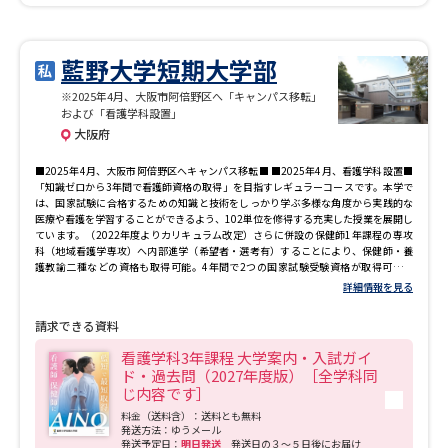
データサイエンス特集
奨学金・特待生制度特集
藍野大学短期大学部
デジタルパンフレット
進路の３択
※2025年4月、大阪市阿倍野区へ「キャンパス移転」
および「看護学科設置」
大阪府
新学年スタート号特集ページ
新学年スタート号特集ページ
（高3生用）
（高2生用）
■2025年4月、大阪市阿倍野区へキャンパス移転■ ■2025年4月、看護学科設置■
「知識ゼロから3年間で看護師資格の取得」を目指すレギュラーコースです。本学で
は、国家試験に合格するための知識と技術をしっかり学ぶ多様な角度から実践的な
SELFBRAND特集ページ
医療や看護を学習することができるよう、102単位を修得する充実した授業を展開し
ています。（2022年度よりカリキュラム改定）さらに併設の保健師1年課程の専攻
科（地域看護学専攻）へ内部進学（希望者・選考有）することにより、保健師・養
オープンキャンパスなどを調べる
護教諭二種などの資格も取得可能。4年間で2つの国家試験受験資格が取得可能で
す。本学独自の看護課程と保健師課程を分けて学ぶことにより、看護系4年制大学と
詳細情報を見る
同じだけの資格が取得できます。また内部進学を利用される方には、入学金免除制
オープンキャンパス検索
実施プログラムから探す
度も設けています。
請求できる資料
看護学科3年課程 大学案内・入試ガイ
来場型・Web型イベント特集
夢ナビライブ
ド・過去問（2027年度版）［全学科同
じ内容です］
料金（送料含）：送料とも無料
発送方法：ゆうメール
発送予定日：
明日発送
発送日の３～５日後にお届け