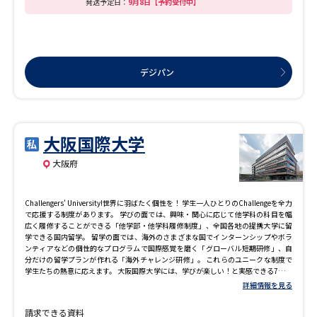
発送予定日：
9月8日【予約受付中】
断で学修。光・ロボット・半導体を自在に操る次世代エンジニアの育成をめざしま
す。 ■2026年春 大宮キャンパスにバイオ研究のための専門研究施設「バイオものづ
くりセンター」が誕生！ 培養から精製に至る工程を1か所で行える施設が誕生しま
す。小規模から大規模まで豊富に整えられた専用施設で、企業との共同研究の場と
しても使用されます。 ■情報科学部にゲームサイエンスコース（全学科対象）を開
設！ 2026年4月、情報科学部に全学科対象の「ゲームサイエンスコース」を開設。
デジパン
ゲーム制作に特化した本学部独自の実践型「教育プログラム」が始動します。
大阪国際大学
大阪府
Challengers' University!世界に羽ばたく個性を！ 学生一人ひとりのChallengeを全力
で応援する制度があります。 学びの面では、興味・関心に応じて他学科の科目を幅
広く履修することができる「他学部・他学科履修制度」、全国各地の提携大学に留
学できる国内留学。 留学の面では、海外のさまざまな国でインターンシップやボラ
ンティアなどの個性的なプログラムで国際感覚を磨く「グローバル短期研修」、自
分だけの留学プランが作れる「海外チャレンジ研修」。 これらのユニークな制度で
学生たちの熱意に応えます。 大阪国際大学には、学びが楽しい！と実感できる7つの
学科があります。どの学科も皆さんの興味や好奇心を刺激してくれます。ぜひ大学案
詳細情報を見る
内でその内容を確認して下さい！
請求できる資料