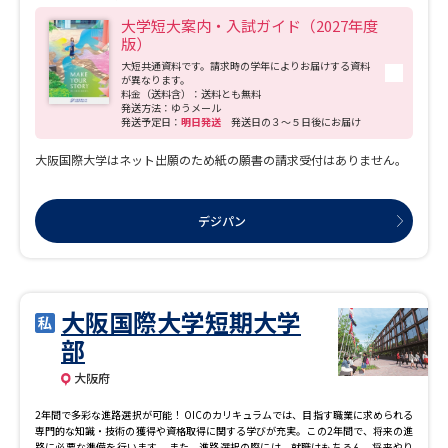
大学短大案内・入試ガイド（2027年度
版）
大短共通資料です。請求時の学年によりお届けする資料
が異なります。
料金（送料含）：送料とも無料
発送方法：ゆうメール
発送予定日：
明日発送
発送日の３～５日後にお届け
大阪国際大学はネット出願のため紙の願書の請求受付はありません。
デジパン
大阪国際大学短期大学
部
大阪府
2年間で多彩な進路選択が可能！ OICのカリキュラムでは、目指す職業に求められる
専門的な知識・技術の獲得や資格取得に関する学びが充実。この2年間で、将来の進
路に必要な準備を行います。 また、進路選択の際には、就職はもちろん、将来やり