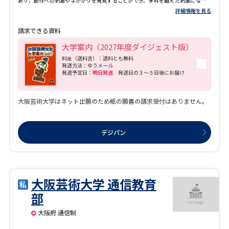
あり、創作への刺激や手がかりを発見することができ、学科を越えた刺激になる仲
間とのつながりも生まれます。総合芸術大学の多様性を活かし、幅広い視野と表現
詳細情報を見る
者としての知識、技術、教養を身につけ感性を磨くことができる環境を実現してい
ます。 ◆大阪芸術大学 ＴＯＰＩＣＳ ・アートサイエンス学科の新校舎が誕
請求できる資料
生!! アートの発想と表現×先端科学技術の理解と応用を学びの中心に、先端科学技
術を道具や素材として自在に操り、楽しと豊かさにあふれたモノ、コト、サービス
大学案内（2027年度ダイジェスト版）
などをクリエイトする「アートサイエンス学科」。学科開設から2年目の2018年に
新校舎が完成しました。設計は、建築界のノーベル賞とも呼ばれている「プリツカ
料金（送料含）：送料とも無料
発送方法：ゆうメール
ー賞」を受賞した妹島和世さん。未来の学修空間が形になった環境で、次世代のア
発送予定日：
明日発送
発送日の３～５日後にお届け
ート＆デザインシーンを生き抜くための力を養うことができます。 ・演奏学科 ポ
ピュラー音楽コースに新専攻!! 2020年度より、各楽器専攻に、ミュージッククリ
エイター（ＤＴＭ・ＤＡＷ／ＰＡ・ＳＲ／プロデュース）・ポピュラーコンポーザ
ー（作曲・アレンジ）・シンガーソングライターの3つの専攻が加わりました。より
大阪芸術大学はネット出願のため紙の願書の請求受付はありません。
幅広い専門知識が学べるようになります。
デジパン
大阪芸術大学 通信教育
部
大阪府 通信制