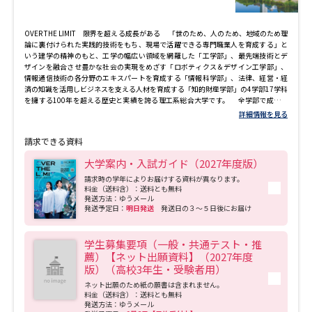
OVER THE LIMIT 限界を超える成長がある 「世のため、人のため、地域のため理
論に裏付けられた実践的技術をもち、現場で活躍できる専門職業人を育成する」と
いう建学の精神のもと、工学の幅広い領域を網羅した「工学部」、最先端技術とデ
ザインを融合させ豊かな社会の実現をめざす「ロボティクス＆デザイン工学部」、
情報通信技術の各分野のエキスパートを育成する「情報科学部」、法律、経営・経
済の知識を活用しビジネスを支える人材を育成する「知的財産学部」の4学部17学科
を擁する100年を超える歴史と実績を誇る理工系総合大学です。 全学部で成長を
実感できる実践的な教育・研究を展開しています。各学科の専門的な知識、技術の
詳細情報を見る
修得はもちろん、人間性を兼ね備えた人物の育成にも力を入れています。海外の学
生とチームになり、与えられた課題を自分たちで考え、失敗から問題点を分析して
請求できる資料
解決する力を養う国際的なプログラムや、地域連携や全国大会出場をめざしてロボ
ットや人力飛行機、ソーラーカーを開発するプロジェクト活動など、積極的にやり
大学案内・入試ガイド（2027年度版）
たいことに挑戦できるよう、大学をあげて学生の活動をサポートする環境が整って
おり、仲間との取り組みで社会に必要な能力を養います。 【大阪工業大学の『超』
請求時の学年によりお届けする資料が異なります。
料金（送料含）：送料とも無料
成長に注目！】 ■ロボティクス＆デザイン工学部 システムデザイン工学科に3コー
発送方法：ゆうメール
ス開設！ 2027年4月、ロボティクス＆デザイン工学部 システムデザイン工学科に
発送予定日：
明日発送
発送日の３～５日後にお届け
「知能工学コース」「人間情報工学コース」「デジタルツインコース」の3つのコー
スを開設します。1・2年次には、プログラミングやAI、機械・電気の基礎知識の修
得のため、実験や演習を通じて幅広く学びます。3年次から、自分の興味ある専門分
学生募集要項（一般・共通テスト・推
野を深く集中的に学ぶためにコースに分かれ、専門性を活かしたフィールドで活躍
薦）【ネット出願資料】（2027年度
する人材を育成します。 ■工学部 電気電子システム工学科・電子情報システム工学
版）（高校3年生・受験者用）
科で学科横断・融合型の新しい教育研究システム「e-tech Fusion スキーム」がスタ
ート 2027年4月、電気電子システム工学科・電子情報システム工学科では、両学科
ネット出願のため紙の願書は含まれません。
の学びのつながりや重なり合う領域を体系化し、学科横断・融合型の新しい教育・
料金（送料含）：送料とも無料
研究システム「e-Tech Fusion スキーム」がスタートします。それぞれの専門性を活
発送方法：ゆうメール
かしつつ電気電子分野だからこその幅広い領域を網羅し、コアとなる科目を2学科横