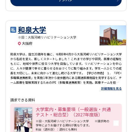
学問のミニ講義「夢ナビ講義」
学問分野解説
学問の教科書
夢ナビライブ
和泉大学
ユーザーサポート
※旧：大阪河崎リハビリテーション大学
大阪府
Ｑ＆Ａ よくあるご質問
大学進学IDについて
和泉大学は、設立20周年を機に、令和8年4月から大阪河崎リハビリテーション大学
から名前を変え、新しくスタートしました！ これまでの学びや研究、医療の経験を
もとに、地域や世界に役立つ大学を目指しています。リハビリテーションを中心
資料の料金の
受付内容・発送状況の確認
に、人々が健康で幸せに暮らせる社会づくりに取り組みます。学生一人ひとりの成
お支払いについて
長を大切にし、未来に向かって進化し続ける大学です。 【学びの特色】 １．「IPE=
多職種連携教育」を実施 1年次から徒歩圏内にある関連医療施設を見学するなど、チ
テレメール
ーム医療を理解実践するためのIPE（多職種連携教育）を実施。医療チームを担える
個人情報取扱規定
お支払いサイト
医療人を育成します。また、全国の医療・保健・福祉系を学んでいる学生と合同で
詳細情報を見る
行う交流セミナーで大学の垣根を越えた学びを得ることが可能です。 ２．国際交
テレメール進学カタログ
流・海外短期留学ができる！ 国際交流協定を結んでいる海外の大学と国際交流・短
特定商取引表記
請求できる資料
期留学が可能。異文化に触れることでコミュニケーション能力の向上やセラピスト
訂正のご案内
に必要な豊かな人間性を育めます。 ３．大阪・和歌山を中心とした豊富な実習先病
大学案内・募集要項（一般選抜・共通
院が母体で伝統ある本学では病院を中心に744もの豊富な実習先と連携。負担なく通
テスト・総合型）（2027年度版）
学できる、学びたい分野で経験できる実習先で学ぶことが可能です。 ４．就職率
100％を誇る万全のバックアップ体制【2025年3月卒業生 就職率100%（76名中/76
※旧・大阪河﨑リハビリテーション大学 ※請求時の
名）】 全国各地の病院や施設で2,000 名を超える本学出身の卒業生が活躍していま
学年によりお届けする資料が異なります。
料金（送料含）：送料とも無料
す。個々のニーズを把握し、進路選択を支援することで、一人ひとりをきめ細やか