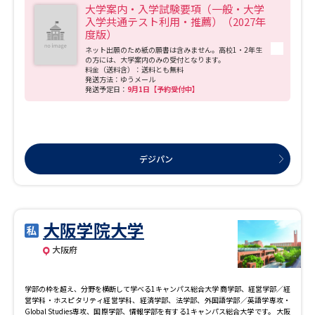
大学案内・入学試験要項（一般・大学
入学共通テスト利用・推薦）（2027年
度版）
ネット出願のため紙の願書は含みません。高校1・2年生
の方には、大学案内のみの受付となります。
料金（送料含）：送料とも無料
発送方法：ゆうメール
発送予定日：
9月1日【予約受付中】
デジパン
大阪学院大学
大阪府
学部の枠を超え、分野を横断して学べる1キャンパス総合大学 商学部、経営学部／経
営学科・ホスピタリティ経営学科、経済学部、法学部、外国語学部／英語学専攻・
Global Studies専攻、国際学部、情報学部を有する1キャンパス総合大学です。 大阪