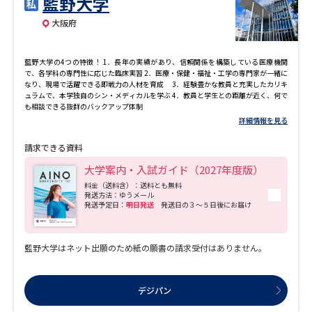
藍野大学
専門学校の資料請求
大学院の資料請求
大阪府
大学入学共通テスト「受験案
留学・進学関連、塾・予備校
内」の請求
藍野大学の4つの特徴！ 1．長年の実績があり、信頼関係を構築している医療機関
大学入学共通テスト「受験上の
で、各学科の専門性に応じた臨床実習 2．医療・保健・福祉・工学の専門家が一緒に
高等学校卒業程度認定試験
配慮案内」の請求
なり、現場で活躍できる即戦力の人材を育成 3．経験豊かな教員と充実したカリキ
ュラムで、本学独自のシン・メディカルを学ぶ 4．教員と学生との距離が近く、何で
も相談できる抜群のバックアップ体制
幼稚園教員資格認定試験
小学校教員資格認定試験
詳細情報を見る
高等学校（情報）教員資格認定
請求できる資料
試験
大学案内・入試ガイド（2027年度版）
料金（送料含）：送料とも無料
発送方法：ゆうメール
発送予定日：
明日発送
発送日の３～５日後にお届け
大学研究
大学検索
藍野大学はネット出願のため紙の願書の請求受付はありません。
大学で学べる内容や特徴を調べる
デジパン
国際・グローバルに強い大学特
新増設大学・学部・学科特集
集