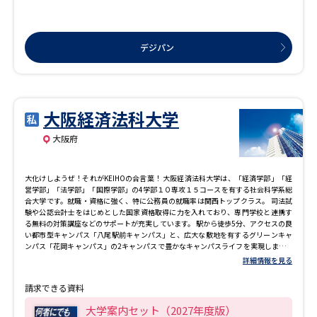
デジパン
大阪経済法科大学
大阪府
大化けしようぜ！それがKEIHOの合言葉！ 大阪経済法科大学は、「経済学部」「経
営学部」「法学部」「国際学部」の4学部１０専攻１５コースを有する社会科学系総
合大学です。就職・資格に強く、特に公務員の就職率は関西トップクラス。 司法試
験や公認会計士をはじめとした国家資格取得に力を入れており、専門学校と連携す
る無料の対策講座などのサポートが充実しています。 駅から徒歩5分、アクセスの良
い都市型キャンパス「八尾駅前キャンパス」と、広大な敷地を有するグリーンキャ
ンパス「花岡キャンパス」の2キャンパスで豊かなキャンパスライフを実現します。
<圧倒的な難関試験合格実績> ◇2025年度国家資格合格実績 司法試験予備試験（短
詳細情報を見る
答式）、公認会計士試験（短答式）、税理士試験（簿記論）、行政書士試験、宅地
建物取引士試験、総合旅行業務取扱管理者試験、応用情報技術者試験、基本情報技
請求できる資料
術者試験、ITパスポート試験 ほか ◇公務員採用試験試験合格実績 ・国家公務員採
用試験 8年連続合格者輩出 ・2025年度公務員採用試験 合格者128名（本学史上
大学案内セット（2027年度版）
最多！） ・2025年警察官就職者数 大阪2位 ・2024年度私立大学法学部公務就職