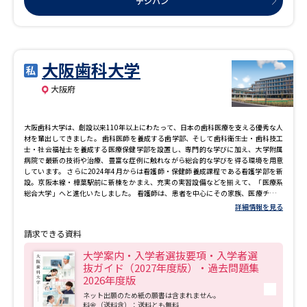
デジパン
大阪歯科大学
大阪府
大阪歯科大学は、創設以来110年以上にわたって、日本の歯科医療を支える優秀な人
材を輩出してきました。 歯科医師を養成する歯学部、そして歯科衛生士・歯科技工
士・社会福祉士を養成する医療保健学部を設置し、専門的な学びに加え、大学附属
病院で最新の技術や治療、豊富な症例に触れながら総合的な学びを得る環境を用意
しています。 さらに2024年4月からは看護師・保健師養成課程である看護学部を新
設。京阪本線・樟葉駅前に新棟をかまえ、充実の実習設備などを揃えて、「医療系
総合大学」へと進化いたしました。 看護師は、患者を中心にその家族、医療チーム
のメンバーをつないで、より安全で安心な治療を支援し、よりあたたかなケアを実
詳細情報を見る
現するための「要」といえる存在です。大阪歯科大学看護学科では、確かな看護実
践力を備え、医療チームの一員として地域の保健・医療・福祉に貢献できる探究心
請求できる資料
と行動力を身につけた人材を養成します。 加えて、医療保健学部 口腔工学科には新
コース「システム口腔工学コース」がスタート。デジタル技術の活用が促進されつ
大学案内・入学者選抜要項・入学者選
つある歯科医療界に対応でき、広く活躍できる人材を育成します。
抜ガイド（2027年度版）・過去問題集
2026年度版
ネット出願のため紙の願書は含まれません。
料金（送料含）：送料とも無料