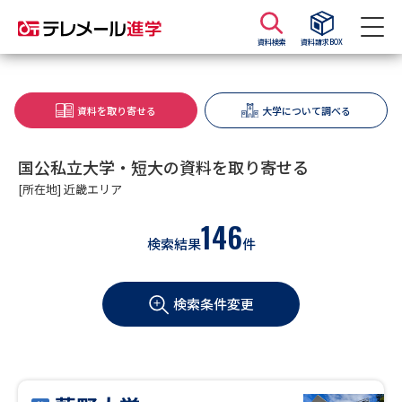
資料検索
資料請求BOX
資料請求
資料検索
資料を取り寄せる
大学について調べる
大学・短大の資料種類から請求
国公私立大学・短大の資料を取り寄せる
[所在地] 近畿エリア
大学パンフ
学部・学科パンフ
146
検索結果
件
総合型選抜・学校推薦型選抜 募
大学入学共通テスト利用選抜の
集要項＆願書
募集要項＆願書
検索条件変更
過去問題集
大学・短大以外の資料から請求