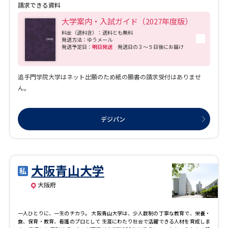
請求できる資料
大学案内・入試ガイド（2027年度版）
料金（送料含）：送料とも無料
発送方法：ゆうメール
発送予定日：
明日発送
発送日の３～５日後にお届け
追手門学院大学はネット出願のため紙の願書の請求受付はありませ
ん。
デジパン
大阪青山大学
大阪府
一人ひとりに、一生のチカラ。 大阪青山大学は、少人数制の丁寧な教育で、栄養・
食、保育・教育、看護のプロとして 生涯にわたり社会で活躍できる人材を育成しま