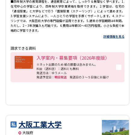
■四年制大学の教育課程を、通信教育によって、しっかり＆無理なく学べます。 1.
在宅中心の学習により、四年制大学卒業資格を取得できます。 2.学習は、在宅の
「通信授業」と大学などで行う「面接授業（スクーリング）」によって進めます。
3.学習支援システムにより、一人ひとりの学習を手厚くサポートします。 4.スクー
リングでは、大阪芸術大学の専門設備が活用できます。 5.通常の学習期間は4年間。
ただし、2・3年次編入も可能です。 6.費用は年額30～40万円程度。小さな負担で本
格的に学習できます。
詳細情報を見る
請求できる資料
入学案内・募集要項（2026年度版）
※ネット出願のため 紙の願書は含みません。
料金（送料含）：送料とも無料
発送方法：ゆうメール
発送予定日：
明日発送
発送日の３～５日後にお届け
大阪工業大学
大阪府