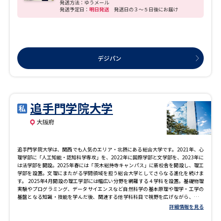
発送方法：ゆうメール
にサポートします。 ５．医療人としての高い技術と知識を育成する教育力 毎年複数
発送予定日：
明日発送
発送日の３～５日後にお届け
の研究課題が科研費（文部科学省の科学研究費助成事業）に採択されており、研究
の第一線で活躍する教員から最先端の知識を学べます。また、医療現場の第一線で
活躍する者も多く、培ってきた技術や専門知識を活かし、教科書だけでは得ること
のできない高い技術指導を行っています。
デジパン
追手門学院大学
大阪府
追手門学院大学は、関西でも人気のエリア・北摂にある総合大学です。2021年、心
理学部に「人工知能・認知科学専攻」を、2022年に国際学部と文学部を、2023年に
は法学部を開設。2025年春には「茨木総持寺キャンパス」に新校舎を開設し、理工
学部を設置。文理にまたがる学問領域を担う総合大学としてさらなる進化を続けま
す。 2025年4月開設の理工学部には幅広い分野を網羅する４学科を設置。基礎物理
実験やプログラミング、データサイエンスなど自然科学の基本原理や理学・工学の
基盤となる知識・技能を学んだ後、関連する他学科科目で視野を広げながら、専門
分野を深めます。３年次から研究室に所属し、自身の研究がスタート。２年次以降
詳細情報を見る
は茨木安威キャンパスの学部専用施設で学びます。