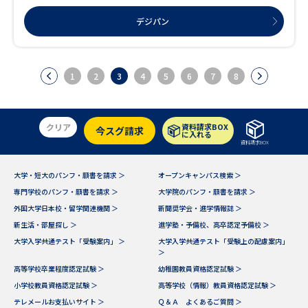
デジパン
1
2
3
4
5
6
7
8
クリア
資料請求BOX
今スグ請求
に入れる
資料請求BOX
大学・短大のパンフ・願書を請求 ＞
オープンキャンパス検索 ＞
専門学校のパンフ・願書を請求 ＞
大学院のパンフ・願書を請求 ＞
外国大学日本校・留学関連機関 ＞
新聞奨学会・進学情報誌 ＞
新生活・部屋探し ＞
進学塾・予備校、高卒認定予備校 ＞
大学入学共通テスト「受験案内」 ＞
大学入学共通テスト「受験上の配慮案内」
＞
高等学校卒業程度認定試験 ＞
幼稚園教員資格認定試験 ＞
小学校教員資格認定試験 ＞
高等学校（情報）教員資格認定試験 ＞
テレメールお支払いサイト ＞
Ｑ＆Ａ よくあるご質問 ＞