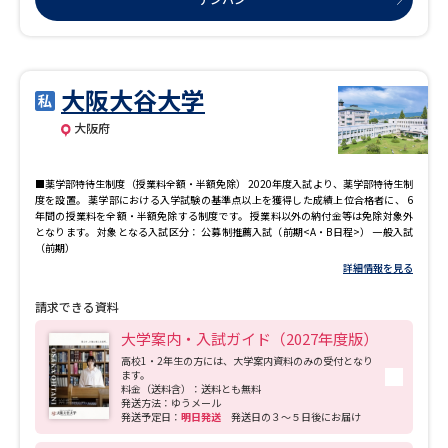
大阪大谷大学
大阪府
■薬学部特待生制度（授業料全額・半額免除） 2020年度入試より、薬学部特待生制
度を設置。 薬学部における入学試験の基準点以上を獲得した成績上位合格者に、 6
年間の授業料を全額・半額免除する制度です。 授業料以外の納付金等は免除対象外
となります。 対象となる入試区分： 公募制推薦入試（前期<A・B日程>） 一般入試
（前期）
詳細情報を見る
請求できる資料
大学案内・入試ガイド（2027年度版）
高校1・2年生の方には、大学案内資料のみの受付となり
ます。
料金（送料含）：送料とも無料
発送方法：ゆうメール
発送予定日：
明日発送
発送日の３～５日後にお届け