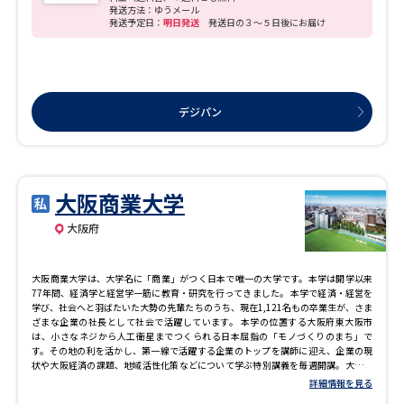
発送方法：ゆうメール
発送予定日：
明日発送
発送日の３～５日後にお届け
デジパン
大阪商業大学
大阪府
大阪商業大学は、大学名に「商業」がつく日本で唯一の大学です。本学は開学以来
77年間、経済学と経営学一筋に教育・研究を行ってきました。 本学で経済・経営を
学び、社会へと羽ばたいた大勢の先輩たちのうち、現在1,121名もの卒業生が、さま
ざまな企業の社長として社会で活躍しています。 本学の位置する大阪府東大阪市
は、小さなネジから人工衛星までつくられる日本屈指の「モノづくりのまち」で
す。その地の利を活かし、第一線で活躍する企業のトップを講師に迎え、企業の現
状や大阪経済の課題、地域活性化策などについて学ぶ特別講義を毎週開講。大ヒッ
ト商品を開発する企業など、最先端のビジネスを学ぶことができます。 多様な学び
詳細情報を見る
で身につけた知識・経験は、複雑化する社会の課題解決に活かすことができ、自身