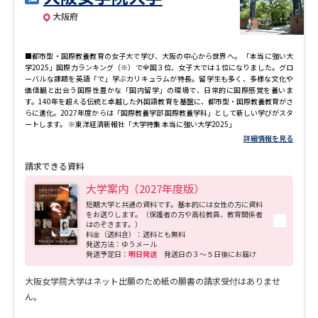
大阪府
■都市型・国際教養教育の女子大で学び、大阪の中心から世界へ。 「本当に強い大
学2025」国際力ランキング（※）で全国３位、女子大では１位になりました。グロ
ーバルな課題を英語「で」学ぶカリキュラムが特長。留学生も多く、多様な文化や
価値観と出会う国際性豊かな「国内留学」の環境で、日常的に国際感覚を養いま
す。140年を超える伝統と卓越した外国語教育を基盤に、都市型・国際教養教育がさ
らに進化。2027年度からは「国際教養学部 国際教養学科」として新しい学びがスタ
ートします。 ※東洋経済新報社「大学特集 本当に強い大学2025」
詳細情報を見る
請求できる資料
大学案内（2027年度版）
短期大学と共通の資料です。基本的には女性の方に資料
をお送りします。（保護者の方や高校教員、教育関係者
はのぞきます。）
料金（送料含）：送料とも無料
発送方法：ゆうメール
発送予定日：
明日発送
発送日の３～５日後にお届け
大阪女学院大学はネット出願のため紙の願書の請求受付はありませ
ん。