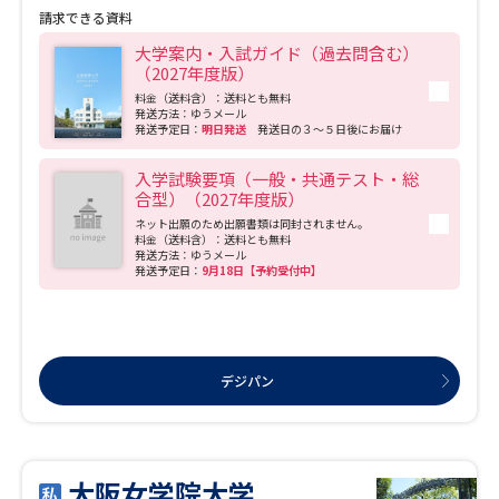
がめざす社会貢献につながっていきます。 経済学・経営学は、世の中に新しいもの
請求できる資料
を生み出し、社会を豊かに、人々を幸せにする学問です。自分の興味・関心に合わ
せて、経済学・経営学を履修できるシステムで思う存分学び、世の中に役立てる力
大学案内・入試ガイド（過去問含む）
を身につけてください。
（2027年度版）
料金（送料含）：送料とも無料
発送方法：ゆうメール
発送予定日：
明日発送
発送日の３～５日後にお届け
入学試験要項（一般・共通テスト・総
合型）（2027年度版）
ネット出願のため出願書類は同封されません。
料金（送料含）：送料とも無料
発送方法：ゆうメール
発送予定日：
9月18日【予約受付中】
デジパン
大阪女学院大学