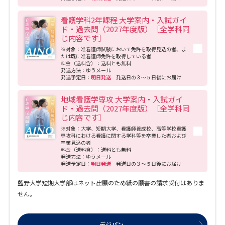
受験準備
資料検索
看護学科2年課程 大学案内・入試ガイ
ド・過去問（2027年度版）［全学科同
じ内容です］
志望校・出願校を調べる
※対象：准看護師試験において免許を取得見込の者、ま
たは既に准看護師免許を取得している者
料金（送料含）：送料とも無料
併願校選び
受験スケジュールを立てよう
発送方法：ゆうメール
発送予定日：
明日発送
発送日の３～５日後にお届け
先輩が入学を決めた理由
テレメール全国一斉進学調査
地域看護学専攻 大学案内・入試ガイ
ド・過去問（2027年度版）［全学科同
じ内容です］
新生活お役立ちガイド
※対象：大学、短期大学、看護師養成校、高等学校看護
専攻科における看護に関する学科等を卒業した者および
卒業見込の者
料金（送料含）：送料とも無料
発送方法：ゆうメール
学問発見
学問検索
発送予定日：
明日発送
発送日の３～５日後にお届け
藍野大学短期大学部はネット出願のため紙の願書の請求受付はありま
せん。
大学で学びたい学問発見
デジパン