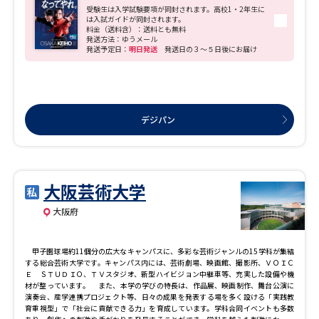
率 大阪1位
受験生は入学試験要項が同封されます。高校1・2年生に
は入試ガイドが同封されます。
料金（送料含）：送料とも無料
発送方法：ゆうメール
発送予定日：
明日発送
発送日の３～５日後にお届け
デジパン
大阪芸術大学
大阪府
甲子園球場約11個分の広大なキャンパスに、多彩な芸術ジャンルの15学科が集結
する総合芸術大学です。キャンパス内には、芸術劇場、映画館、撮影所、ＶＯＩＣ
Ｅ ＳＴＵＤＩＯ、ＴＶスタジオ、新型ハイビジョン中継車等、充実した設備や機
材が整っています。 また、本学の学びの特長は、作品展、映画制作、舞台公演に
演奏会、産学連携プロジェクト等、日々の成果を発表する場を多く設ける「実践教
育重視型」で「社会に貢献できる力」を育成しています。学科合同イベントも多数