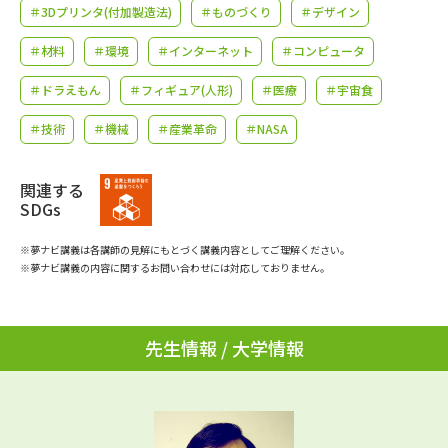
学問のミニ講義「夢ナビ講義」
学問分野解説
＃3Dプリンタ(付加製造法)
＃ものづくり
＃デザイン
＃材料
＃環境
＃インターネット
＃コンピュータ
学問の教科書
夢ナビライブ
＃ドラえもん
＃フィギュア(人形)
＃医療
＃宇宙食
ユーザーサポート
＃技術
＃機械
＃産業革命
＃NASA
Ｑ＆Ａ よくあるご質問
大学進学IDについて
関連する
SDGs
資料の料金の
受付内容・発送状況の確認
お支払いについて
※夢ナビ講義は各講師の見解にもとづく講義内容としてご理解ください。
※夢ナビ講義の内容に関するお問い合わせには対応しておりません。
テレメール
個人情報取扱規定
お支払いサイト
テレメール進学カタログ
特定商取引表記
先生情報 / 大学情報
訂正のご案内