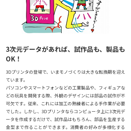
専門学校の資料請求
大学院の資料請求
大学入学共通テスト「受験案
留学・進学関連、塾・予備校
内」の請求
大学入学共通テスト「受験上の
高等学校卒業程度認定試験
配慮案内」の請求
3次元データがあれば、試作品も、製品も
幼稚園教員資格認定試験
小学校教員資格認定試験
OK！
高等学校（情報）教員資格認定
試験
3Dプリンタの登場で、いまモノづくりは大きな転換期を迎え
ています。
パソコンやスマートフォンなどの工業製品や、フィギュアな
大学研究
大学検索
どの玩具を開発する際、外観のデザインには部品の試作が不
可欠です。従来、これには加工の熟練者による手作業が必要
大学で学べる内容や特徴を調べる
でした。しかし、3Dプリンタならコンピュータ上に3次元デ
ータを作成するだけで、試作品はもちろん、部品を生産する
国際・グローバルに強い大学特
金型まで作ることができます。消費者の好みが多様化する
新増設大学・学部・学科特集
集