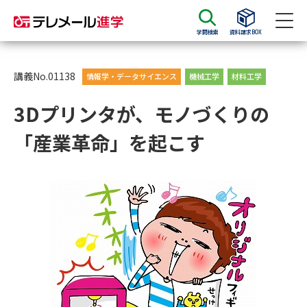
学問検索
資料請求BOX
資料請求
資料検索
講義No.01138
情報学・データサイエンス
機械工学
材料工学
3Dプリンタが、モノづくりの
大学・短大の資料種類から請求
「産業革命」を起こす
大学パンフ
学部・学科パンフ
総合型選抜・学校推薦型選抜 募
大学入学共通テスト利用選抜の
集要項＆願書
募集要項＆願書
過去問題集
大学・短大以外の資料から請求