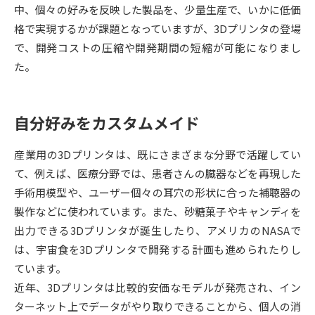
中、個々の好みを反映した製品を、少量生産で、いかに低価
格で実現するかが課題となっていますが、3Dプリンタの登場
データサイエンス特集
奨学金・特待生制度特集
で、開発コストの圧縮や開発期間の短縮が可能になりまし
た。
デジタルパンフレット
進路の３択
新学年スタート号特集ページ
新学年スタート号特集ページ
（高3生用）
（高2生用）
自分好みをカスタムメイド
SELFBRAND特集ページ
産業用の3Dプリンタは、既にさまざまな分野で活躍してい
て、例えば、医療分野では、患者さんの臓器などを再現した
オープンキャンパスなどを調べる
手術用模型や、ユーザー個々の耳穴の形状に合った補聴器の
製作などに使われています。また、砂糖菓子やキャンディを
オープンキャンパス検索
実施プログラムから探す
出力できる3Dプリンタが誕生したり、アメリカのNASAで
は、宇宙食を3Dプリンタで開発する計画も進められたりし
来場型・Web型イベント特集
夢ナビライブ
ています。
近年、3Dプリンタは比較的安価なモデルが発売され、イン
ターネット上でデータがやり取りできることから、個人の消