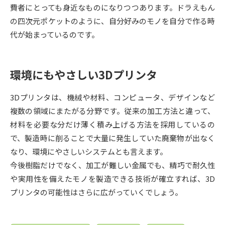
受験準備
資料検索
費者にとっても身近なものになりつつあります。ドラえもん
の四次元ポケットのように、自分好みのモノを自分で作る時
代が始まっているのです。
志望校・出願校を調べる
併願校選び
受験スケジュールを立てよう
環境にもやさしい3Dプリンタ
先輩が入学を決めた理由
テレメール全国一斉進学調査
3Dプリンタは、機械や材料、コンピュータ、デザインなど
複数の領域にまたがる分野です。従来の加工方法と違って、
新生活お役立ちガイド
材料を必要な分だけ薄く積み上げる方法を採用しているの
で、製造時に削ることで大量に発生していた廃棄物が出なく
なり、環境にやさしいシステムとも言えます。
学問発見
学問検索
今後樹脂だけでなく、加工が難しい金属でも、精巧で耐久性
や実用性を備えたモノを製造できる技術が確立すれば、3D
プリンタの可能性はさらに広がっていくでしょう。
大学で学びたい学問発見