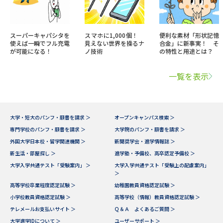
スーパーキャパシタを
スマホに1,000個！
便利な素材「形状記憶
使えば一瞬でフル充電
見えない世界を操るナ
合金」に新事実！ そ
が可能になる！
ノ技術
の特性と用途とは？
一覧を表示
大学・短大のパンフ・願書を請求 ＞
オープンキャンパス検索 ＞
専門学校のパンフ・願書を請求 ＞
大学院のパンフ・願書を請求 ＞
外国大学日本校・留学関連機関 ＞
新聞奨学会・進学情報誌 ＞
新生活・部屋探し ＞
進学塾・予備校、高卒認定予備校 ＞
大学入学共通テスト「受験案内」 ＞
大学入学共通テスト「受験上の配慮案内」
＞
高等学校卒業程度認定試験 ＞
幼稚園教員資格認定試験 ＞
小学校教員資格認定試験 ＞
高等学校（情報）教員資格認定試験 ＞
テレメールお支払いサイト ＞
Ｑ＆Ａ よくあるご質問 ＞
大学進学IDについて ＞
ユーザーサポート ＞