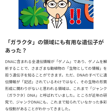
専門学校の資料請求
大学院の資料請求
大学入学共通テスト「受験案
留学・進学関連、塾・予備校
内」の請求
大学入学共通テスト「受験上の
高等学校卒業程度認定試験
配慮案内」の請求
「ガラクタ」の領域にも有用な遺伝子が
幼稚園教員資格認定試験
小学校教員資格認定試験
あった？
高等学校（情報）教員資格認定
試験
DNAに含まれる全遺伝情報が「ゲノム」であり、ゲノムを解
析することで、さまざまな動植物の「生物としての情報」を
担う遺伝子を知ることができます。ただ、DNAのすべてに遺
大学研究
大学検索
伝情報が「記述」されているわけではなく、その生物の形質
形成に関わりがないと思われる領域は、これまで「ジャンク
大学で学べる内容や特徴を調べる
（ガラクタ）DNA」と呼ばれていました。ところが近年の研
究で、ジャンクDNAにも、これまで知られていなかった多彩
国際・グローバルに強い大学特
な役割があることがわかってきました。
新増設大学・学部・学科特集
集