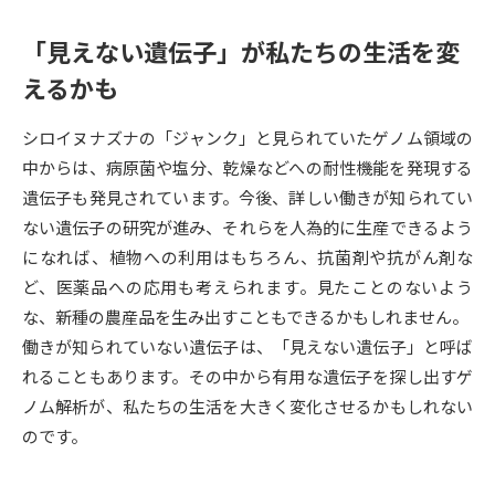
受験準備
資料検索
「見えない遺伝子」が私たちの生活を変
えるかも
志望校・出願校を調べる
シロイヌナズナの「ジャンク」と見られていたゲノム領域の
併願校選び
受験スケジュールを立てよう
中からは、病原菌や塩分、乾燥などへの耐性機能を発現する
遺伝子も発見されています。今後、詳しい働きが知られてい
先輩が入学を決めた理由
テレメール全国一斉進学調査
ない遺伝子の研究が進み、それらを人為的に生産できるよう
になれば、植物への利用はもちろん、抗菌剤や抗がん剤な
新生活お役立ちガイド
ど、医薬品への応用も考えられます。見たことのないよう
な、新種の農産品を生み出すこともできるかもしれません。
働きが知られていない遺伝子は、「見えない遺伝子」と呼ば
学問発見
学問検索
れることもあります。その中から有用な遺伝子を探し出すゲ
ノム解析が、私たちの生活を大きく変化させるかもしれない
のです。
大学で学びたい学問発見