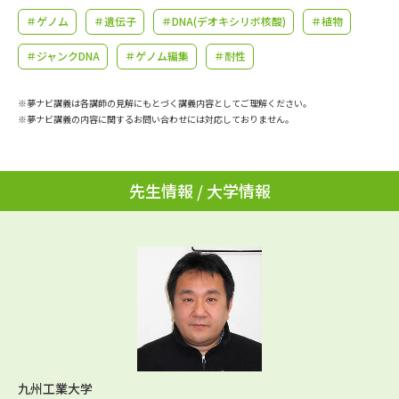
学問のミニ講義「夢ナビ講義」
学問分野解説
＃ゲノム
＃遺伝子
＃DNA(デオキシリボ核酸)
＃植物
学問の教科書
夢ナビライブ
＃ジャンクDNA
＃ゲノム編集
＃耐性
ユーザーサポート
※夢ナビ講義は各講師の見解にもとづく講義内容としてご理解ください。
※夢ナビ講義の内容に関するお問い合わせには対応しておりません。
Ｑ＆Ａ よくあるご質問
大学進学IDについて
先生情報 / 大学情報
資料の料金の
受付内容・発送状況の確認
お支払いについて
テレメール
個人情報取扱規定
お支払いサイト
テレメール進学カタログ
特定商取引表記
訂正のご案内
九州工業大学