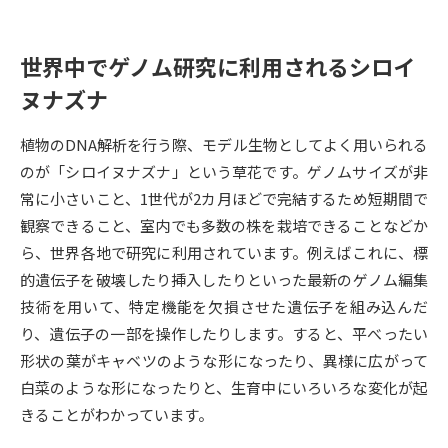
データサイエンス特集
奨学金・特待生制度特集
世界中でゲノム研究に利用されるシロイ
ヌナズナ
デジタルパンフレット
進路の３択
新学年スタート号特集ページ
新学年スタート号特集ページ
植物のDNA解析を行う際、モデル生物としてよく用いられる
（高3生用）
（高2生用）
のが「シロイヌナズナ」という草花です。ゲノムサイズが非
常に小さいこと、1世代が2カ月ほどで完結するため短期間で
SELFBRAND特集ページ
観察できること、室内でも多数の株を栽培できることなどか
ら、世界各地で研究に利用されています。例えばこれに、標
オープンキャンパスなどを調べる
的遺伝子を破壊したり挿入したりといった最新のゲノム編集
技術を用いて、特定機能を欠損させた遺伝子を組み込んだ
オープンキャンパス検索
実施プログラムから探す
り、遺伝子の一部を操作したりします。すると、平べったい
形状の葉がキャベツのような形になったり、異様に広がって
来場型・Web型イベント特集
夢ナビライブ
白菜のような形になったりと、生育中にいろいろな変化が起
きることがわかっています。