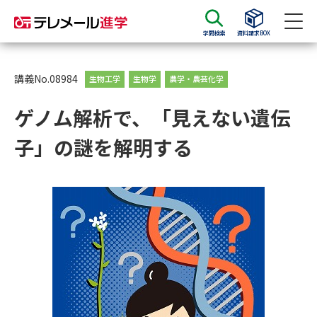
学問検索
資料請求BOX
資料請求
資料検索
講義No.08984
生物工学
生物学
農学・農芸化学
ゲノム解析で、「見えない遺伝
大学・短大の資料種類から請求
子」の謎を解明する
大学パンフ
学部・学科パンフ
総合型選抜・学校推薦型選抜 募
大学入学共通テスト利用選抜の
集要項＆願書
募集要項＆願書
過去問題集
大学・短大以外の資料から請求