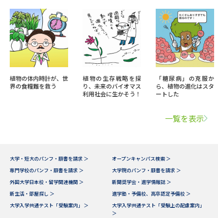
植物の体内時計が、世
植物の生存戦略を探
「糖尿病」の克服か
界の食糧難を救う
り、未来のバイオマス
ら、植物の進化はスタ
利用社会に生かそう！
ートした
一覧を表示
大学・短大のパンフ・願書を請求 ＞
オープンキャンパス検索 ＞
専門学校のパンフ・願書を請求 ＞
大学院のパンフ・願書を請求 ＞
外国大学日本校・留学関連機関 ＞
新聞奨学会・進学情報誌 ＞
新生活・部屋探し ＞
進学塾・予備校、高卒認定予備校 ＞
大学入学共通テスト「受験案内」 ＞
大学入学共通テスト「受験上の配慮案内」
＞