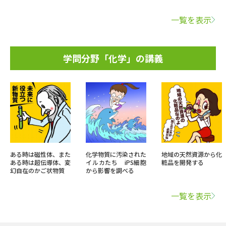
一覧を表示
学問分野「化学」の講義
ある時は磁性体、また
化学物質に汚染された
地域の天然資源から化
ある時は超伝導体、変
イルカたち iPS細胞
粧品を開発する
幻自在のかご状物質
から影響を調べる
一覧を表示