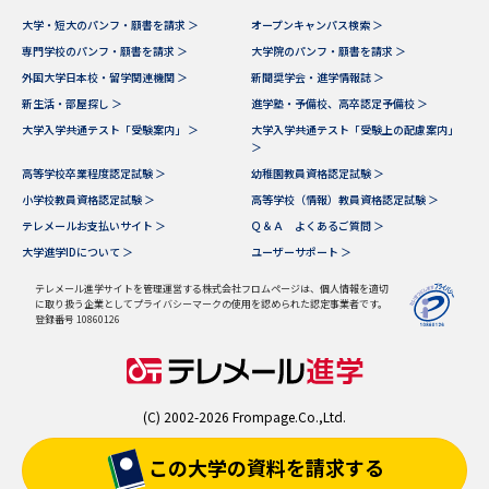
大学・短大のパンフ・願書を請求 ＞
オープンキャンパス検索 ＞
専門学校のパンフ・願書を請求 ＞
大学院のパンフ・願書を請求 ＞
外国大学日本校・留学関連機関 ＞
新聞奨学会・進学情報誌 ＞
新生活・部屋探し ＞
進学塾・予備校、高卒認定予備校 ＞
大学入学共通テスト「受験案内」 ＞
大学入学共通テスト「受験上の配慮案内」
＞
高等学校卒業程度認定試験 ＞
幼稚園教員資格認定試験 ＞
小学校教員資格認定試験 ＞
高等学校（情報）教員資格認定試験 ＞
テレメールお支払いサイト ＞
Ｑ＆Ａ よくあるご質問 ＞
大学進学IDについて ＞
ユーザーサポート ＞
テレメール進学サイトを管理運営する株式会社フロムページは、個人情報を適切
に取り扱う企業としてプライバシーマークの使用を認められた認定事業者です。
登録番号 10860126
(C) 2002-2026 Frompage.Co.,Ltd.
この大学の資料を
請求する