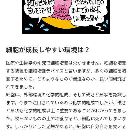
専門学校の資料請求
大学院の資料請求
大学入学共通テスト「受験案
留学・進学関連、塾・予備校
内」の請求
大学入学共通テスト「受験上の
高等学校卒業程度認定試験
配慮案内」の請求
細胞が成長しやすい環境は？
幼稚園教員資格認定試験
小学校教員資格認定試験
医療や生物学の研究で細胞培養は欠かせません。細胞を培養
高等学校（情報）教員資格認定
試験
する装置を細胞培養デバイスと言いますが、多くの細胞を培
養するために、どのようなものが最適なのか、長い間研究さ
れてきました。
大学研究
大学検索
細胞は、外部環境の化学的組成、そして硬さと形状を認識し
ます。今まで注目されていたのは化学的組成でしたが、硬さ
と形状も化学的組成以上に重要であることがわかってきまし
大学で学べる内容や特徴を調べる
た。軟らかいものの上で培養すると、細胞は死んでしまいま
国際・グローバルに強い大学特
す。しっかりとした足場があると、細胞は自分自身を支える
新増設大学・学部・学科特集
集