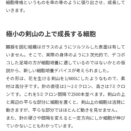
細胞骨格というものを傘の骨のように張り出させ、成長して
いきます。
データサイエンス特集
奨学金・特待生制度特集
デジタルパンフレット
進路の３択
極小の剣山の上で成長する細胞
新学年スタート号特集ページ
新学年スタート号特集ページ
臓器を囲む組織はガラスのようにツルツルした表面は有して
（高3生用）
（高2生用）
いません。そこで、実際の身体のように3 次元的で、デコボ
SELFBRAND特集ページ
コした足場の方が細胞培養に適しているのではないかとの仮
説から、新しい細胞培養デバイスが考えられました。
オープンキャンパスなどを調べる
その形は、花を生ける剣山を1/600にしたようなもので、素
材は高分子です。針の直径は1～2ミクロン、高さは7ミクロ
オープンキャンパス検索
実施プログラムから探す
ンです。これを5ミクロン間隔で2500本並べます。剣山の上
と周辺の平らな部分に細胞を置くと、剣山上の細胞は活発に
来場型・Web型イベント特集
夢ナビライブ
動きますが、平らな部分ではほとんど動きを見せません。
また、針の硬さや間隔を変えると一定方向にしか細胞が伸び
ていかないこともわかっています。