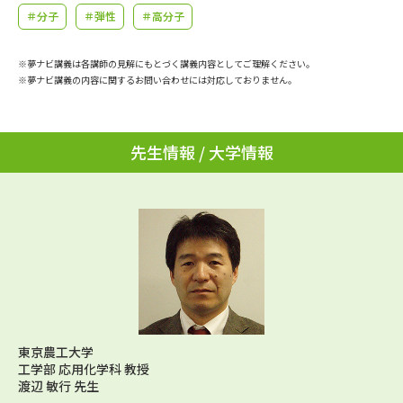
学問のミニ講義「夢ナビ講義」
学問分野解説
＃分子
＃弾性
＃高分子
学問の教科書
夢ナビライブ
※夢ナビ講義は各講師の見解にもとづく講義内容としてご理解ください。
※夢ナビ講義の内容に関するお問い合わせには対応しておりません。
ユーザーサポート
先生情報 / 大学情報
Ｑ＆Ａ よくあるご質問
大学進学IDについて
資料の料金の
受付内容・発送状況の確認
お支払いについて
テレメール
個人情報取扱規定
お支払いサイト
テレメール進学カタログ
特定商取引表記
訂正のご案内
東京農工大学
工学部 応用化学科 教授
渡辺 敏行 先生