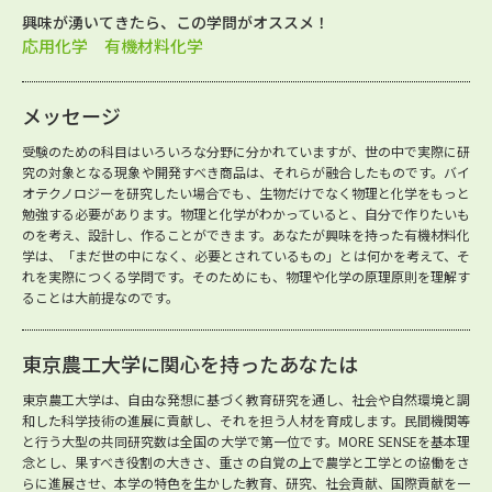
興味が湧いてきたら、この学問がオススメ！
応用化学 有機材料化学
メッセージ
受験のための科目はいろいろな分野に分かれていますが、世の中で実際に研
究の対象となる現象や開発すべき商品は、それらが融合したものです。バイ
オテクノロジーを研究したい場合でも、生物だけでなく物理と化学をもっと
勉強する必要があります。物理と化学がわかっていると、自分で作りたいも
のを考え、設計し、作ることができます。あなたが興味を持った有機材料化
学は、「まだ世の中になく、必要とされているもの」とは何かを考えて、そ
れを実際につくる学問です。そのためにも、物理や化学の原理原則を理解す
ることは大前提なのです。
東京農工大学に関心を持ったあなたは
東京農工大学は、自由な発想に基づく教育研究を通し、社会や自然環境と調
和した科学技術の進展に貢献し、それを担う人材を育成します。民間機関等
と行う大型の共同研究数は全国の大学で第一位です。MORE SENSEを基本理
念とし、果すべき役割の大きさ、重さの自覚の上で農学と工学との協働をさ
らに進展させ、本学の特色を生かした教育、研究、社会貢献、国際貢献を一