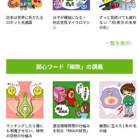
日本は世界に名だたる
分子が機械になる！
ずっと見続けても疲れ
ロボット先進国
光応答性マイクロマシ
ない「3D表示の未来
ン
の形」
一覧を表示
関心ワード「細胞」の講義
マッチングしたら誰に
遺伝情報発現の仕組み
細胞に生えた1本の毛
も邪魔させない、植物
を知る「RNAの研究」
の謎
の受粉の仕組み