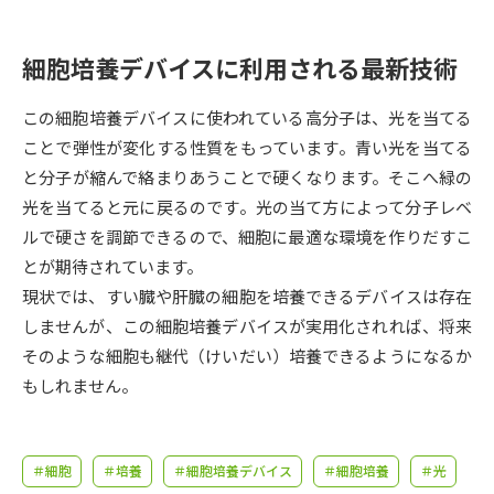
受験準備
資料検索
細胞培養デバイスに利用される最新技術
志望校・出願校を調べる
この細胞培養デバイスに使われている高分子は、光を当てる
併願校選び
受験スケジュールを立てよう
ことで弾性が変化する性質をもっています。青い光を当てる
と分子が縮んで絡まりあうことで硬くなります。そこへ緑の
先輩が入学を決めた理由
光を当てると元に戻るのです。光の当て方によって分子レベ
テレメール全国一斉進学調査
ルで硬さを調節できるので、細胞に最適な環境を作りだすこ
とが期待されています。
新生活お役立ちガイド
現状では、すい臓や肝臓の細胞を培養できるデバイスは存在
しませんが、この細胞培養デバイスが実用化されれば、将来
学問発見
学問検索
そのような細胞も継代（けいだい）培養できるようになるか
もしれません。
大学で学びたい学問発見
＃細胞
＃培養
＃細胞培養デバイス
＃細胞培養
＃光