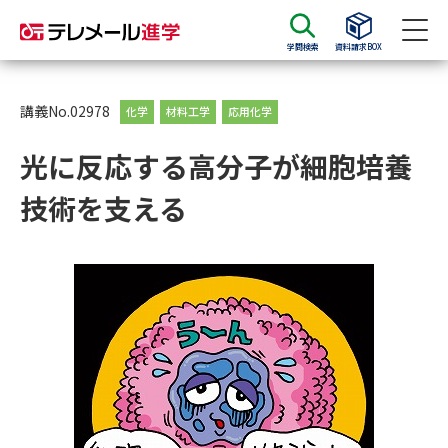
学問検索
資料請求BOX
資料請求
資料検索
講義No.02978
化学
材料工学
応用化学
光に反応する高分子が細胞培養
大学・短大の資料種類から請求
技術を支える
大学パンフ
学部・学科パンフ
総合型選抜・学校推薦型選抜 募
大学入学共通テスト利用選抜の
集要項＆願書
募集要項＆願書
過去問題集
大学・短大以外の資料から請求