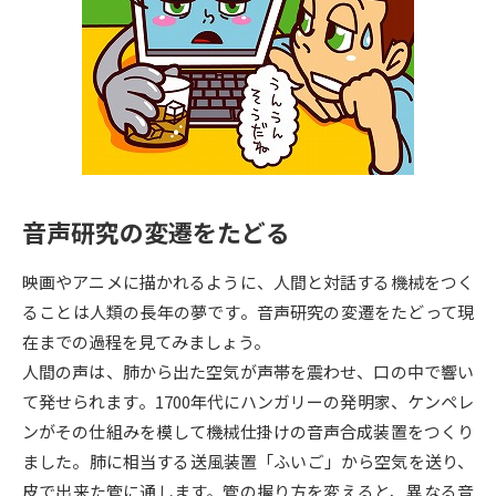
専門学校の資料請求
大学院の資料請求
大学入学共通テスト「受験案
留学・進学関連、塾・予備校
内」の請求
大学入学共通テスト「受験上の
高等学校卒業程度認定試験
配慮案内」の請求
幼稚園教員資格認定試験
小学校教員資格認定試験
音声研究の変遷をたどる
高等学校（情報）教員資格認定
試験
映画やアニメに描かれるように、人間と対話する機械をつく
ることは人類の長年の夢です。音声研究の変遷をたどって現
大学研究
大学検索
在までの過程を見てみましょう。
人間の声は、肺から出た空気が声帯を震わせ、口の中で響い
て発せられます。1700年代にハンガリーの発明家、ケンペレ
大学で学べる内容や特徴を調べる
ンがその仕組みを模して機械仕掛けの音声合成装置をつくり
ました。肺に相当する送風装置「ふいご」から空気を送り、
国際・グローバルに強い大学特
新増設大学・学部・学科特集
皮で出来た管に通します。管の握り方を変えると、異なる音
集