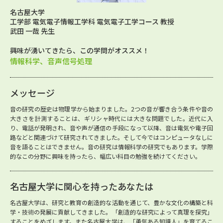
名古屋大学
工学部 電気電子情報工学科 電気電子工学コース 教授
武田 一哉 先生
興味が湧いてきたら、この学問がオススメ！
情報科学、音声信号処理
メッセージ
音の研究の歴史は物理学から始まりました。2つの音が響き合う条件や音の
大きさを計測することは、ギリシャ時代には大きな問題でした。近代に入
り、電話が発明され、音や声が通信の手段になって以降、音は電気や電子回
路などと関連づけて研究されてきました。そして今ではコンピュータなしに
音を語ることはできません。音の研究は情報科学の研究でもあります。学際
的なこの分野に興味を持ったら、幅広い科目の勉強を続けてください。
名古屋大学に関心を持ったあなたは
名古屋大学は、研究と教育の創造的な活動を通じて、豊かな文化の構築と科
学・技術の発展に貢献してきました。「創造的な研究によって真理を探究」
することをめざします。また名古屋大学は、「勇気ある知識人」を育てるこ