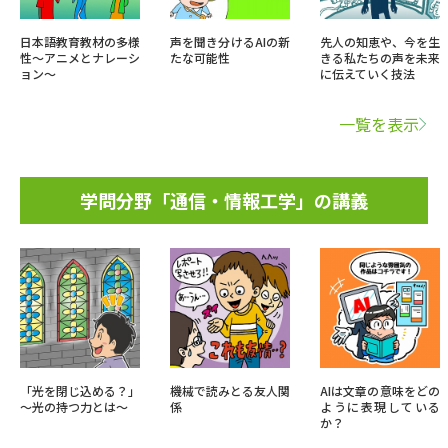
日本語教育教材の多様
声を聞き分けるAIの新
先人の知恵や、今を生
性～アニメとナレーシ
たな可能性
きる私たちの声を未来
ョン～
に伝えていく技法
一覧を表示
学問分野「通信・情報工学」の講義
「光を閉じ込める？」
機械で読みとる友人関
AIは文章の意味をどの
～光の持つ力とは～
係
ように表現している
か？