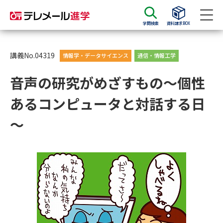
学問検索
資料請求BOX
資料請求
資料検索
講義No.04319
情報学・データサイエンス
通信・情報工学
音声の研究がめざすもの～個性
大学・短大の資料種類から請求
あるコンピュータと対話する日
大学パンフ
学部・学科パンフ
～
総合型選抜・学校推薦型選抜 募
大学入学共通テスト利用選抜の
集要項＆願書
募集要項＆願書
過去問題集
大学・短大以外の資料から請求