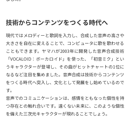
受験準備
資料検索
技術からコンテンツをつくる時代へ
志望校・出願校を調べる
現代ではメロディーと歌詞を入力し、合成した音声の高さや
併願校選び
受験スケジュールを立てよう
大きさを自在に変えることで、コンピュータに歌を歌わせる
こともできます。ヤマハが2003年に開発した音声合成技術
先輩が入学を決めた理由
テレメール全国一斉進学調査
「VOCALOID：ボーカロイド」を使った、「初音ミク」とい
うキャラクターが登場し、その曲がヒットチャートの1位に
新生活お役立ちガイド
なるなど注目を集めました。音声合成は技術からコンテンツ
をつくる時代へ突入し、文化として発展をし始めているので
す。
学問発見
学問検索
音声でのコミュニケーションは、感情をともなった個性を持
つ存在との触れ合いです。遠くない未来に、このような個性
を備えた三次元キャラクターが現れることでしょう。
大学で学びたい学問発見