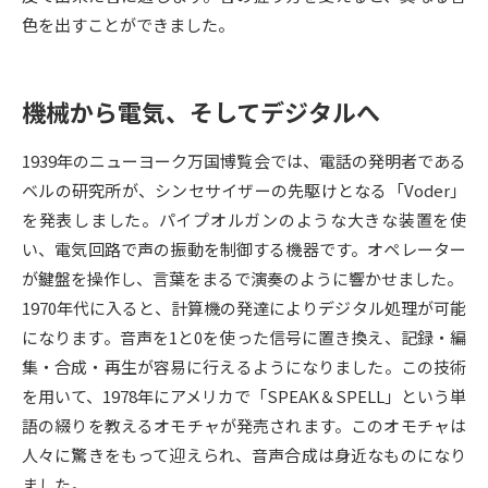
色を出すことができました。
データサイエンス特集
奨学金・特待生制度特集
機械から電気、そしてデジタルへ
デジタルパンフレット
進路の３択
新学年スタート号特集ページ
新学年スタート号特集ページ
1939年のニューヨーク万国博覧会では、電話の発明者である
（高3生用）
（高2生用）
ベルの研究所が、シンセサイザーの先駆けとなる「Voder」
を発表しました。パイプオルガンのような大きな装置を使
SELFBRAND特集ページ
い、電気回路で声の振動を制御する機器です。オペレーター
が鍵盤を操作し、言葉をまるで演奏のように響かせました。
オープンキャンパスなどを調べる
1970年代に入ると、計算機の発達によりデジタル処理が可能
になります。音声を1と0を使った信号に置き換え、記録・編
オープンキャンパス検索
実施プログラムから探す
集・合成・再生が容易に行えるようになりました。この技術
を用いて、1978年にアメリカで「SPEAK＆SPELL」という単
来場型・Web型イベント特集
夢ナビライブ
語の綴りを教えるオモチャが発売されます。このオモチャは
人々に驚きをもって迎えられ、音声合成は身近なものになり
ました。