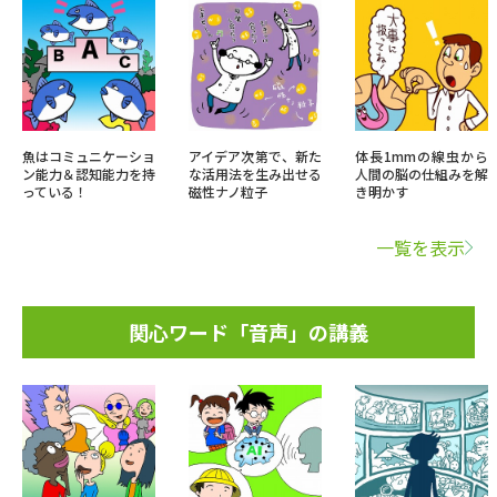
魚はコミュニケーショ
アイデア次第で、新た
体長1mmの線虫から
ン能力＆認知能力を持
な活用法を生み出せる
人間の脳の仕組みを解
っている！
磁性ナノ粒子
き明かす
一覧を表示
関心ワード「音声」の講義