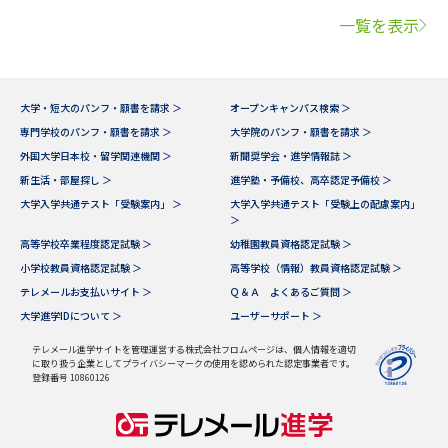
一覧を表示
大学・短大のパンフ・願書を請求 ＞
オープンキャンパス検索 ＞
専門学校のパンフ・願書を請求 ＞
大学院のパンフ・願書を請求 ＞
外国大学日本校・留学関連機関 ＞
新聞奨学会・進学情報誌 ＞
新生活・部屋探し ＞
進学塾・予備校、高卒認定予備校 ＞
大学入学共通テスト「受験案内」 ＞
大学入学共通テスト「受験上の配慮案内」
＞
高等学校卒業程度認定試験 ＞
幼稚園教員資格認定試験 ＞
小学校教員資格認定試験 ＞
高等学校（情報）教員資格認定試験 ＞
テレメールお支払いサイト ＞
Ｑ＆Ａ よくあるご質問 ＞
大学進学IDについて ＞
ユーザーサポート ＞
テレメール進学サイトを管理運営する株式会社フロムページは、個人情報を適切
に取り扱う企業としてプライバシーマークの使用を認められた認定事業者です。
登録番号 10860126