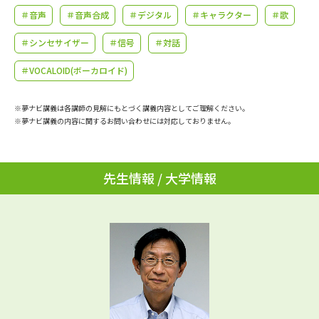
学問のミニ講義「夢ナビ講義」
学問分野解説
＃音声
＃音声合成
＃デジタル
＃キャラクター
＃歌
＃シンセサイザー
＃信号
＃対話
学問の教科書
夢ナビライブ
＃VOCALOID(ボーカロイド)
ユーザーサポート
※夢ナビ講義は各講師の見解にもとづく講義内容としてご理解ください。
※夢ナビ講義の内容に関するお問い合わせには対応しておりません。
Ｑ＆Ａ よくあるご質問
大学進学IDについて
資料の料金の
受付内容・発送状況の確認
お支払いについて
先生情報 / 大学情報
テレメール
個人情報取扱規定
お支払いサイト
テレメール進学カタログ
特定商取引表記
訂正のご案内