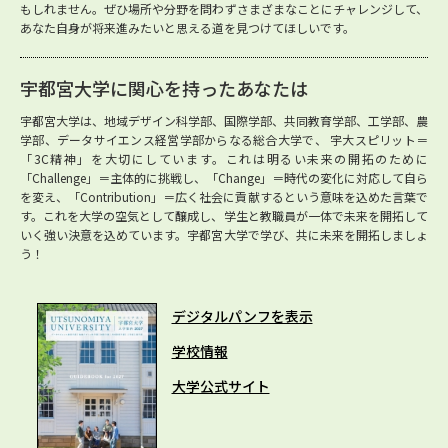
もしれません。ぜひ場所や分野を問わずさまざまなことにチャレンジして、
あなた自身が将来進みたいと思える道を見つけてほしいです。
宇都宮大学に関心を持ったあなたは
宇都宮大学は、地域デザイン科学部、国際学部、共同教育学部、工学部、農
学部、データサイエンス経営学部からなる総合大学で、 宇大スピリット＝
「3C精神」を大切にしています。これは明るい未来の開拓のために
「Challenge」＝主体的に挑戦し、「Change」＝時代の変化に対応して自ら
を変え、「Contribution」＝広く社会に貢献するという意味を込めた言葉で
す。これを大学の空気として醸成し、学生と教職員が一体で未来を開拓して
いく強い決意を込めています。宇都宮大学で学び、共に未来を開拓しましょ
う！
デジタルパンフを表示
学校情報
大学公式サイト