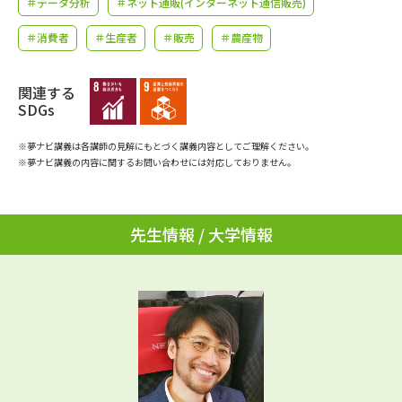
＃データ分析
＃ネット通販(インターネット通信販売)
学問のミニ講義「夢ナビ講義」
学問分野解説
＃消費者
＃生産者
＃販売
＃農産物
学問の教科書
夢ナビライブ
関連する
ユーザーサポート
SDGs
※夢ナビ講義は各講師の見解にもとづく講義内容としてご理解ください。
Ｑ＆Ａ よくあるご質問
大学進学IDについて
※夢ナビ講義の内容に関するお問い合わせには対応しておりません。
資料の料金の
受付内容・発送状況の確認
お支払いについて
先生情報 / 大学情報
テレメール
個人情報取扱規定
お支払いサイト
テレメール進学カタログ
特定商取引表記
訂正のご案内