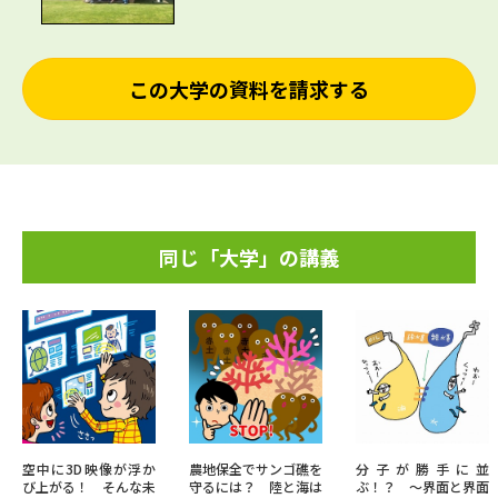
この大学の資料を請求する
同じ「大学」の講義
空中に3D映像が浮か
農地保全でサンゴ礁を
分子が勝手に並
び上がる！ そんな未
守るには？ 陸と海は
ぶ！？ ～界面と界面