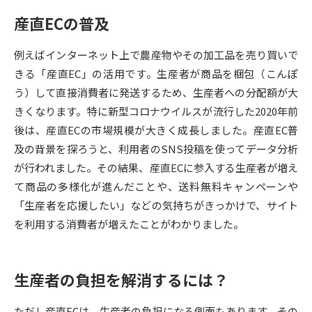
産直ECの普及
データサイエンス特集
奨学金・特待生制度特集
例えばインターネット上で農産物やその加工品を売り買いで
デジタルパンフレット
進路の３択
きる「産直EC」の活用です。生産者が商品を梱包（こんぽ
う）して直接消費者に発送するため、生産者への分配額が大
新学年スタート号特集ページ
新学年スタート号特集ページ
きくなります。特に新型コロナウイルスが流行した2020年前
（高3生用）
（高2生用）
後は、産直ECの市場規模が大きく成長しました。産直EC普
SELFBRAND特集ページ
及の背景を探ろうと、利用者のSNS投稿を使ってデータ分析
が行われました。その結果、産直ECに参入する生産者が増え
オープンキャンパスなどを調べる
て商品の多様化が進んだことや、送料無料キャンペーンや
「生産者を応援したい」などの気持ちがきっかけで、サイト
オープンキャンパス検索
実施プログラムから探す
を利用する消費者が増えたことがわかりました。
来場型・Web型イベント特集
夢ナビライブ
生産者の負担を解消するには？
ただし産直ECは、生産者の負担になる側面もあります。その