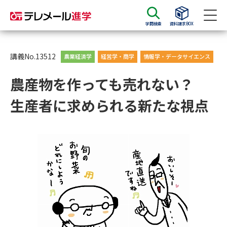
学問検索
資料請求BOX
資料請求
資料検索
講義No.13512
農業経済学
経営学・商学
情報学・データサイエンス
農産物を作っても売れない？
大学・短大の資料種類から請求
生産者に求められる新たな視点
大学パンフ
学部・学科パンフ
総合型選抜・学校推薦型選抜 募
大学入学共通テスト利用選抜の
集要項＆願書
募集要項＆願書
過去問題集
大学・短大以外の資料から請求