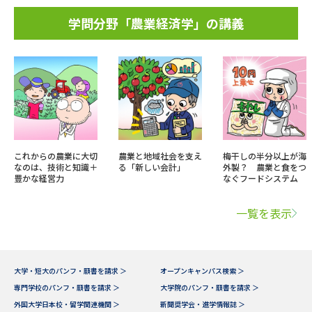
学問分野「農業経済学」の講義
これからの農業に大切
農業と地域社会を支え
梅干しの半分以上が海
なのは、技術と知識＋
る「新しい会計」
外製？ 農業と食をつ
豊かな経営力
なぐフードシステム
一覧を表示
大学・短大のパンフ・願書を請求 ＞
オープンキャンパス検索 ＞
専門学校のパンフ・願書を請求 ＞
大学院のパンフ・願書を請求 ＞
外国大学日本校・留学関連機関 ＞
新聞奨学会・進学情報誌 ＞