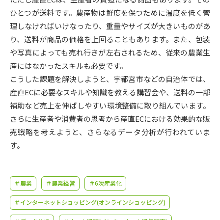
受験準備
資料検索
ひとつが送料です。農産物は鮮度を保つために温度を低く管
理しなければいけなったり、重量やサイズが大きいものがあ
志望校・出願校を調べる
り、送料が商品の価格を上回ることもあります。また、包装
や写真によっても売れ行きが左右されるため、従来の農業生
併願校選び
受験スケジュールを立てよう
産にはなかったスキルも必要です。
こうした課題を解決しようと、宇都宮市などの自治体では、
先輩が入学を決めた理由
産直ECに必要なスキルや知識を教える講習会や、送料の一部
テレメール全国一斉進学調査
補助など売上を伸ばしやすい環境整備に取り組んでいます。
さらに生産者や消費者の思考から産直ECにおける効果的な販
新生活お役立ちガイド
売戦略を考えようと、さらなるデータ分析が行われていま
す。
学問発見
学問検索
＃農業
＃農業経営
＃6次産業化
大学で学びたい学問発見
＃インターネットショッピング(オンラインショッピング)