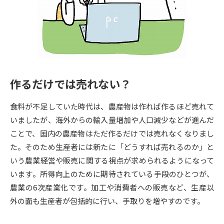
専門学校の資料請求
大学院の資料請求
大学入学共通テスト「受験案
留学・進学関連、塾・予備校
内」の請求
大学入学共通テスト「受験上の
高等学校卒業程度認定試験
配慮案内」の請求
作るだけでは売れない？
幼稚園教員資格認定試験
小学校教員資格認定試験
食料が不足していた時代は、農産物は作れば作るほど売れて
高等学校（情報）教員資格認定
試験
いましたが、海外からの輸入量増加や人口減少などが進んだ
ことで、国内の農産物はただ作るだけでは売れなくなりまし
た。そのため生産者には新たに「どうすれば売れるのか」と
大学研究
大学検索
いう農業経営や販売に関する視点が求められるようになって
います。所得向上のために期待されている手段のひとつが、
農業の6次産業化です。加工や消費者への販売など、生産以
大学で学べる内容や特徴を調べる
外の面も生産者が包括的に行い、手取りを増やすのです。
国際・グローバルに強い大学特
新増設大学・学部・学科特集
集