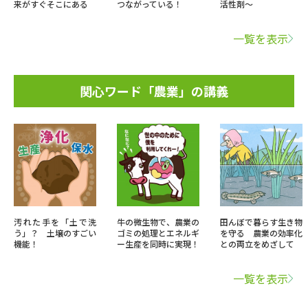
来がすぐそこにある
つながっている！
活性剤～
一覧を表示
関心ワード「農業」の講義
汚れた手を「土で洗
牛の微生物で、農業の
田んぼで暮らす生き物
う」？ 土壌のすごい
ゴミの処理とエネルギ
を守る 農業の効率化
機能！
ー生産を同時に実現！
との両立をめざして
一覧を表示