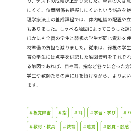
り、テストの成績が上がりました。全盲の人は
にくく、位置関係も把握しにくいという悩みを
理学療法士の養成課程では、体内組織の配置や
もありました。しゃべる触図によってこうした課
ほかにも全盲の学生と弱視の学生が同じ資料を
材準備の負担も減りました。従来は、弱視の学
盲の学生には点字を併記した触図資料をそれぞ
る触図であれば、目や耳、指など各々に合った方
学生や教師たちの声に耳を傾けながら、よりよ
ます。
＃視覚障害
＃指
＃耳
＃学習・学び
＃
＃教材・教具
＃教育
＃聴覚
＃触覚・触感