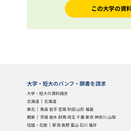
この大学の資
大学・短大のパンフ・願書を請求
大学・短大の資料請求
北海道
北海道
東北
青森
岩手
宮城
秋田
山形
福島
関東
茨城
栃木
群馬
埼玉
千葉
東京
神奈川
山梨
信越・北陸
新潟
長野
富山
石川
福井