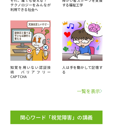
それ、誰でも使える？
障がい者スポーツを支援
テクノロジーをみんなが
する福祉工学
利用できる社会へ
」の請求
高等学校卒業程度認定試験
格認定試験
大学検索
知覚を用いない認証技
人は手を動かして記憶す
術 バリアフリー
る
CAPTCHA
べる
一覧を表示
ローバルに強い大学特集
制度特集
デジタルパンフレット
ジ（高3生用）
関心ワード「視覚障害」の講義
）