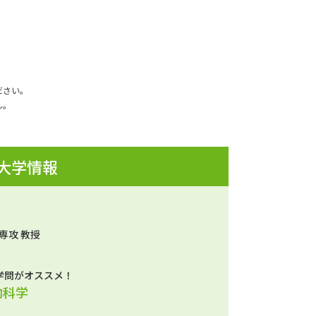
ださい。
ん。
 大学情報
専攻 教授
学問がオススメ！
内科学