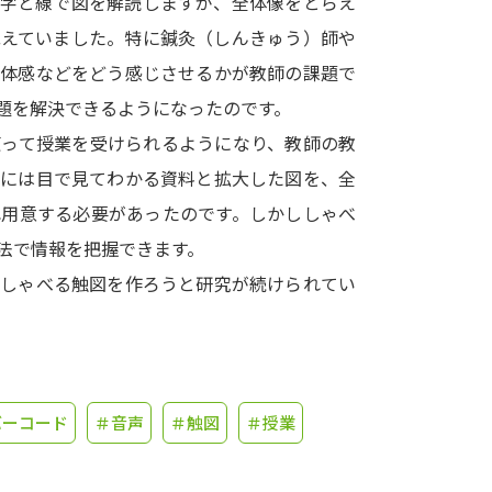
点字と線で図を解読しますが、全体像をとらえ
抱えていました。特に鍼灸（しんきゅう）師や
学問発見
立体感などをどう感じさせるかが教師の課題で
題を解決できるようになったのです。
大学で学びたい学問発見
使って授業を受けられるようになり、教師の教
生には目で見てわかる資料と拡大した図を、全
学問のミニ講義「夢ナビ講義」
学問分
れ用意する必要があったのです。しかししゃべ
法で情報を把握できます。
いしゃべる触図を作ろうと研究が続けられてい
ユーザーサポート
Ｑ＆Ａ よくあるご質問
大学進学IDにつ
資料の料金の
お支払いについて
受付内容
バーコード
＃音声
＃触図
＃授業
個人情報取扱規定
特定商取引表記
お
受験情報リンク