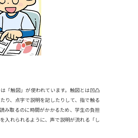
大学入学共通テスト「受験案内」の請求
大学入学共通テスト「受験上の配慮案内
幼稚園教員資格認定試験
小学校教員資
高等学校（情報）教員資格認定試験
大学研究
大学で学べる内容や特徴を調
では「触図」が使われています。触図とは凹凸
したり、点字で説明を記したりして、指で触る
新増設大学・学部・学科特集
国際・グ
し読み取るのに時間がかかるため、学生の負担
データサイエンス特集
奨学金・特待生
報を入れられるように、声で説明が流れる「し
進路の３択
新学年スタート号特集ペー
新学年スタート号特集ページ（高2生用