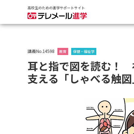
高校生のための進学サポートサイト
講義No.14598
教育
保健・福祉学
耳と指で図を読む！ 
支える「しゃべる触図