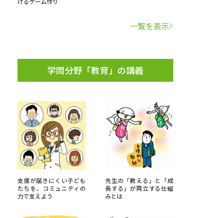
けるゲーム作り
学問検索
一覧を表示
学問分野「教育」の講義
野解説
学問の教科書
夢ナビライブ
いて
このサイトについて
・発送状況の確認
テレメール
お支払いサイト
支援が届きにくい子ども
先生の「教える」と「成
たちを、コミュニティの
長する」が両立する仕組
問合せ先
テレメール進学カタログ
訂正のご案内
力で支えよう
みとは