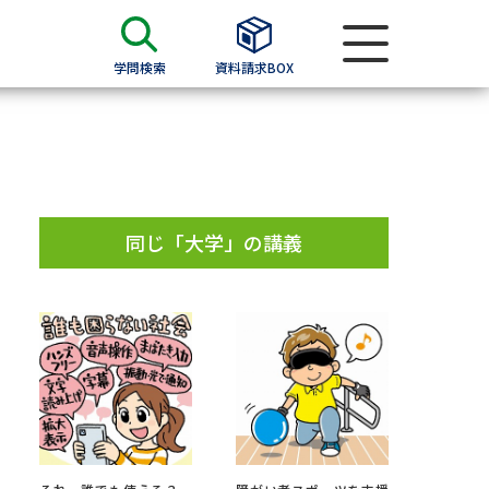
学問検索
資料請求BOX
資料検索
求
同じ「大学」の講義
願書
＆願書
過去問題集
求
留学・進学関連、塾・予備校