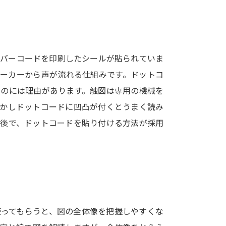
SELFBRAND特集ページ
オープンキャンパスなどを調
のバーコードを印刷したシールが貼られていま
オープンキャンパス検索
実施プログラ
ピーカーから声が流れる仕組みです。ドットコ
来場型・Web型イベント特集
夢ナビ
るのには理由があります。触図は専用の機械を
しかしドットコードに凹凸が付くとうまく読み
た後で、ドットコードを貼り付ける方法が採用
受験準備
志望校・出願校を調べる
併願校選び
受験スケジュールを立てよ
テレメール全国一斉進学調査
新生活お
使ってもらうと、図の全体像を把握しやすくな