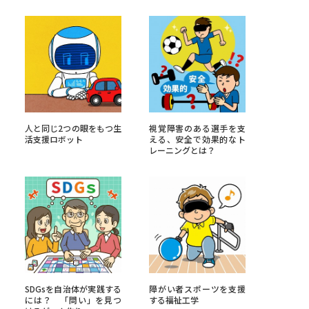
べる
ムから探す
ライブ
人と同じ2つの眼をもつ生
視覚障害のある選手を支
活支援ロボット
える、安全で効果的なト
レーニングとは？
資料検索
う
先輩が入学を決めた理由
役立ちガイド
SDGsを自治体が実践する
障がい者スポーツを支援
には？ 「問い」を見つ
する福祉工学