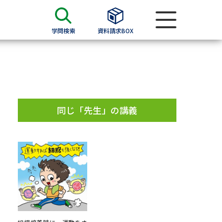
学問検索
資料請求BOX
資料検索
求
同じ「先生」の講義
願書
＆願書
過去問題集
求
留学・進学関連、塾・予備校