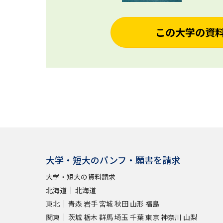
この大学の資
大学・短大のパンフ・願書を請求
大学・短大の資料請求
北海道
北海道
東北
青森
岩手
宮城
秋田
山形
福島
関東
茨城
栃木
群馬
埼玉
千葉
東京
神奈川
山梨