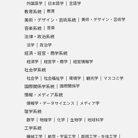
外国語学
日本語学
言語学
教育
教育系統
美術・デザイン・芸術学
美術・デザイン・芸術系統
音楽
音楽系統
法律・政治系統
法学
政治学
経済・経営・商学系統
経済学
経営学・商学
経営情報学
社会学系統
社会学
社会福祉学
環境学
観光学
マスコミ学
国際関係学
国際関係学系統
情報・メディア系統
情報学・データサイエンス
メディア学
理学系統
数学
物理学
化学
生物学
地球科学
工学系統
機械工学
航空・宇宙工学
医用工学・生体工学