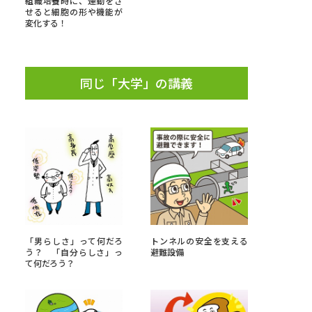
組織培養時に、運動をさ
せると細胞の形や機能が
変化する！
」の請求
高等学校卒業程度認定試験
格認定試験
同じ「大学」の講義
大学検索
べる
ローバルに強い大学特集
「男らしさ」って何だろ
トンネルの安全を支える
制度特集
デジタルパンフレット
う？ 「自分らしさ」っ
避難設備
て何だろう？
ジ（高3生用）
）