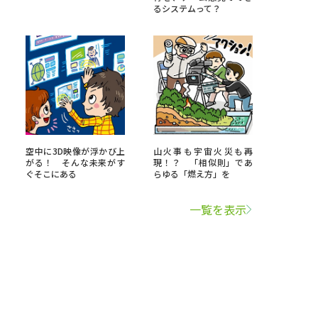
るシステムって？
空中に3D映像が浮かび上
山火事も宇宙火災も再
がる！ そんな未来がす
現！？ 「相似則」であ
ぐそこにある
らゆる「燃え方」を
一覧を表示