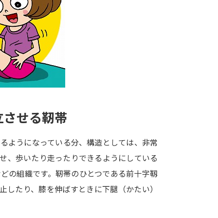
大学入学共通テスト「受験案内」の請求
大学入学共通テスト「受験上の配慮案内
幼稚園教員資格認定試験
小学校教員資
高等学校（情報）教員資格認定試験
大学研究
立させる靭帯
大学で学べる内容や特徴を調
きるようになっている分、構造としては、非常
させ、歩いたり走ったりできるようにしている
新増設大学・学部・学科特集
国際・グ
などの組織です。靭帯のひとつである前十字靱
データサイエンス特集
奨学金・特待生
防止したり、膝を伸ばすときに下腿（かたい）
進路の３択
新学年スタート号特集ペー
新学年スタート号特集ページ（高2生用