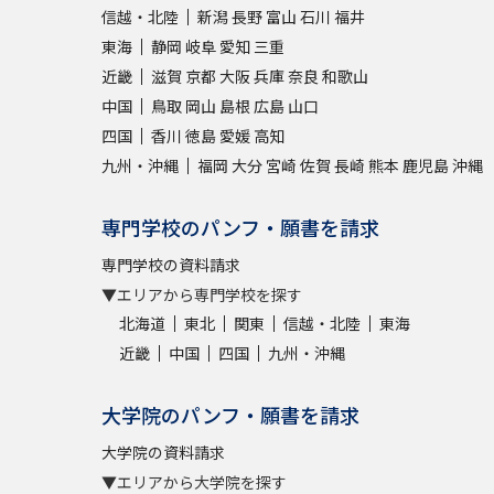
信越・北陸
新潟
長野
富山
石川
福井
東海
静岡
岐阜
愛知
三重
近畿
滋賀
京都
大阪
兵庫
奈良
和歌山
中国
鳥取
岡山
島根
広島
山口
四国
香川
徳島
愛媛
高知
九州・沖縄
福岡
大分
宮崎
佐賀
長崎
熊本
鹿児島
沖縄
専門学校のパンフ・願書を請求
専門学校の資料請求
▼エリアから専門学校を探す
北海道
東北
関東
信越・北陸
東海
近畿
中国
四国
九州・沖縄
大学院のパンフ・願書を請求
大学院の資料請求
▼エリアから大学院を探す