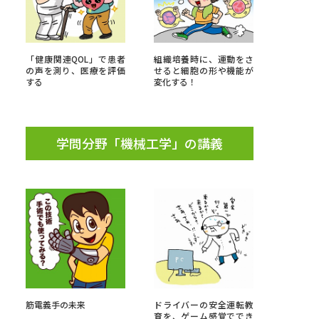
学問検索
「健康関連QOL」で患者
組織培養時に、運動をさ
の声を測り、医療を評価
せると細胞の形や機能が
する
変化する！
野解説
学問の教科書
夢ナビライブ
学問分野「機械工学」の講義
いて
このサイトについて
・発送状況の確認
テレメール
お支払いサイト
問合せ先
テレメール進学カタログ
訂正のご案内
筋電義手の未来
ドライバーの安全運転教
育を、ゲーム感覚ででき