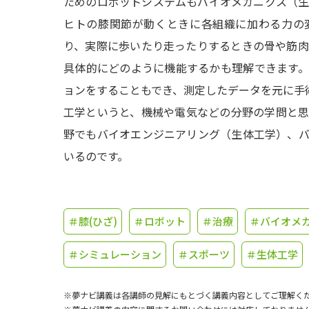
ためのロボットシステムもバイオメカニクス（
ヒトの膝関節が動くときに各組織に加わる力の
り、実際に歩いたり走ったりするときの骨や筋
具体的にどのように機能するかも理解できます
ョンをすることもでき、測定したデータを元に手
工学というと、機械や電気などの分野の学問と
野でもバイオエンジニアリング（生体工学）、
いるのです。
＃膝(ひざ)
＃ロボット
＃治療
＃バイオメ
＃シミュレーション
＃スポーツ
＃生体工学
※夢ナビ講義は各講師の見解にもとづく講義内容としてご理解く