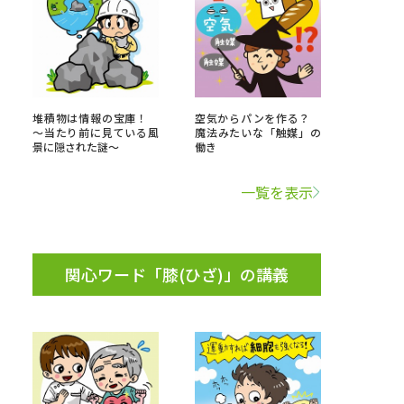
べる
ムから探す
堆積物は情報の宝庫！
空気からパンを作る？
～当たり前に見ている風
魔法みたいな「触媒」の
ライブ
景に隠された謎～
働き
一覧を表示
資料検索
関心ワード「膝(ひざ)」の講義
う
先輩が入学を決めた理由
役立ちガイド