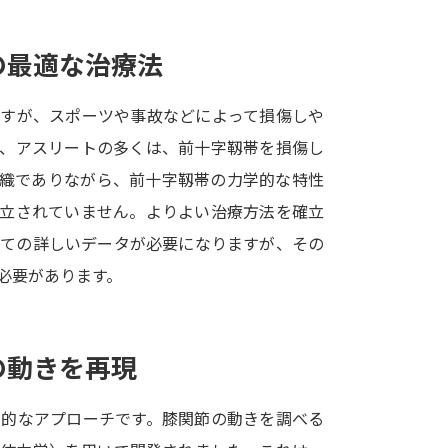
SELFBRAND特集ページ
の最適な治療法
オープンキャンパスなどを調
ですが、スポーツや事故などによって損傷しや
オープンキャンパス検索
実施プログラ
ど、アスリートの多くは、前十字靱帯を損傷し
来場型・Web型イベント特集
夢ナビ
組織でありながら、前十字靱帯の力学的な特性
確立されていません。よりよい治療方法を確立
いての詳しいデータが必要になりますが、その
受験準備
必要があります。
志望校・出願校を調べる
の動きを再現
併願校選び
受験スケジュールを立てよ
テレメール全国一斉進学調査
新生活お
学的なアプローチです。膝関節の動きを調べる