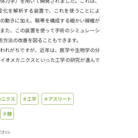
生体力学）を用いて開発されました。これは、
変化を解析する装置で、これを使うことによ
学問発見
肉の動きに加え、靱帯を構成する細かい線維が
。また、この装置を使って手術のシミュレーシ
大学で学びたい学問発見
術方法の改善を図ることもできます。
思われがちですが、近年は、医学や生物学の分
学問のミニ講義「夢ナビ講義」
学問分
バイオメカニクスといった工学の研究が進んで
ユーザーサポート
カニクス
＃工学
＃アスリート
Ｑ＆Ａ よくあるご質問
大学進学IDにつ
資料の料金の
お支払いについて
受付内容
＃腱
個人情報取扱規定
特定商取引表記
お
ださい。
受験情報リンク