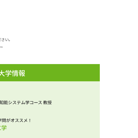
ださい。
ん。
 大学情報
 知能システム学コース 教授
学問がオススメ！
工学