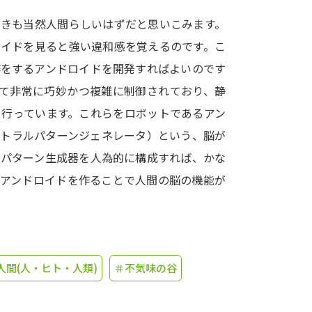
動きも当然人間らしいはずだと思いこみます。
学問発見
ロイドを見ると強い違和感を覚えるのです。こ
作をするアンドロイドを開発すればよいのです
大学で学びたい学問発見
って非常に巧妙かつ複雑に制御されており、静
を行っています。これらをロボットであるアン
学問のミニ講義「夢ナビ講義」
学問分
ントラルパターンジェネレータ）という、脳が
号パターン生成器を人為的に構成すれば、かな
、アンドロイドを作ることで人間の脳の機能が
ユーザーサポート
Ｑ＆Ａ よくあるご質問
大学進学IDにつ
資料の料金の
お支払いについて
受付内容
人間(人・ヒト・人類)
＃不気味の谷
個人情報取扱規定
特定商取引表記
お
受験情報リンク