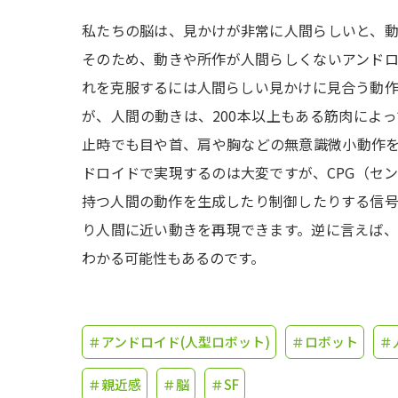
私たちの脳は、見かけが非常に人間らしいと、
そのため、動きや所作が人間らしくないアンド
れを克服するには人間らしい見かけに見合う動
が、人間の動きは、200本以上もある筋肉によ
止時でも目や首、肩や胸などの無意識微小動作
ドロイドで実現するのは大変ですが、CPG（セ
持つ人間の動作を生成したり制御したりする信
り人間に近い動きを再現できます。逆に言えば
わかる可能性もあるのです。
＃アンドロイド(人型ロボット)
＃ロボット
＃
＃親近感
＃脳
＃SF