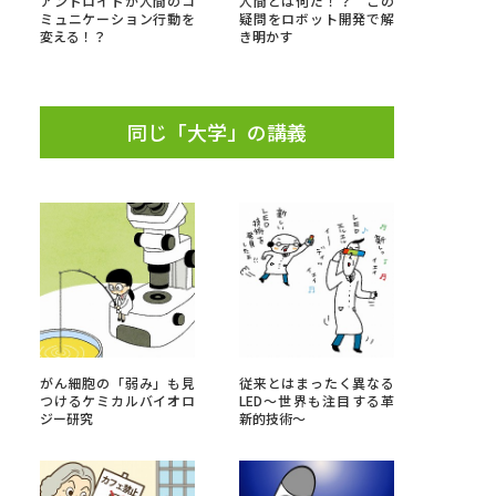
アンドロイドが人間のコ
人間とは何だ！？ この
ミュニケーション行動を
疑問をロボット開発で解
変える！？
き明かす
」の請求
高等学校卒業程度認定試験
格認定試験
同じ「大学」の講義
大学検索
べる
ローバルに強い大学特集
がん細胞の「弱み」も見
従来とはまったく異なる
制度特集
デジタルパンフレット
つけるケミカルバイオロ
LED～世界も注目する革
ジー研究
新的技術～
ジ（高3生用）
）