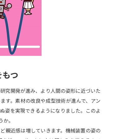
大学入学共通テスト「受験案内」の請求
大学入学共通テスト「受験上の配慮案内
幼稚園教員資格認定試験
小学校教員資
高等学校（情報）教員資格認定試験
大学研究
をもつ
大学で学べる内容や特徴を調
は研究開発が進み、より人間の姿形に近づいた
います。素材の改良や成型技術が進んで、アン
新増設大学・学部・学科特集
国際・グ
わぬ姿を実現できるようになりました。このよ
データサイエンス特集
奨学金・特待生
うか。
進路の３択
新学年スタート号特集ペー
ほど親近感は増していきます。機械装置の姿の
新学年スタート号特集ページ（高2生用