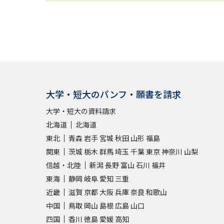
大学・短大のパンフ・願書を請求
大学・短大の資料請求
北海道
北海道
東北
青森
岩手
宮城
秋田
山形
福島
関東
茨城
栃木
群馬
埼玉
千葉
東京
神奈川
山梨
信越・北陸
新潟
長野
富山
石川
福井
東海
静岡
岐阜
愛知
三重
近畿
滋賀
京都
大阪
兵庫
奈良
和歌山
中国
鳥取
岡山
島根
広島
山口
四国
香川
徳島
愛媛
高知