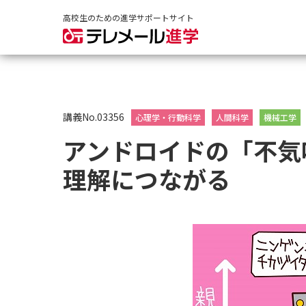
高校生のための進学サポートサイト
講義No.03356
心理学・行動科学
人間科学
機械工学
アンドロイドの「不気
理解につながる