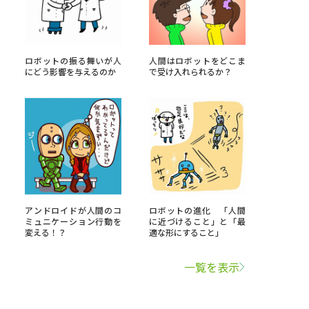
学問検索
ロボットの振る舞いが人
人間はロボットをどこま
にどう影響を与えるのか
で受け入れられるか？
野解説
学問の教科書
夢ナビライブ
アンドロイドが人間のコ
ロボットの進化 「人間
ミュニケーション行動を
に近づけること」と「最
いて
このサイトについて
変える！？
適な形にすること」
・発送状況の確認
テレメール
お支払いサイト
一覧を表示
問合せ先
テレメール進学カタログ
訂正のご案内