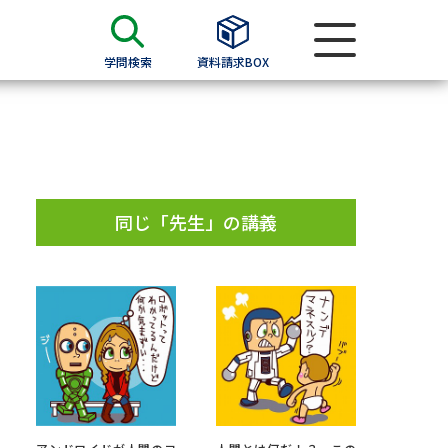
学問検索
資料請求BOX
資料検索
求
同じ「先生」の講義
願書
＆願書
過去問題集
求
留学・進学関連、塾・予備校