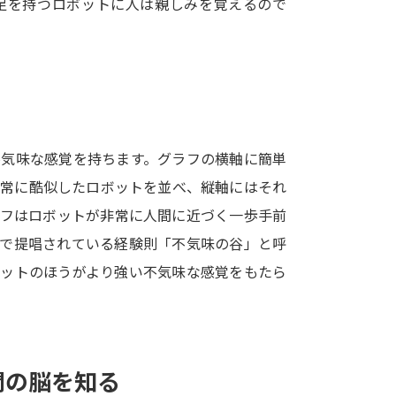
足を持つロボットに人は親しみを覚えるので
SELFBRAND特集ページ
オープンキャンパスなどを調
オープンキャンパス検索
実施プログラ
来場型・Web型イベント特集
夢ナビ
不気味な感覚を持ちます。グラフの横軸に簡単
非常に酷似したロボットを並べ、縦軸にはそれ
ラフはロボットが非常に人間に近づく一歩手前
受験準備
上で提唱されている経験則「不気味の谷」と呼
ボットのほうがより強い不気味な感覚をもたら
志望校・出願校を調べる
併願校選び
受験スケジュールを立てよ
テレメール全国一斉進学調査
新生活お
間の脳を知る