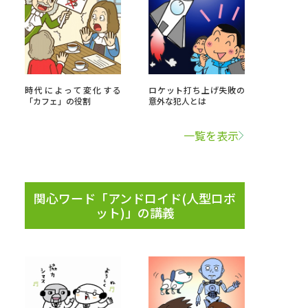
べる
ムから探す
時代によって変化する
ロケット打ち上げ失敗の
「カフェ」の役割
意外な犯人とは
ライブ
一覧を表示
資料検索
関心ワード「アンドロイド(人型ロボ
ット)」の講義
う
先輩が入学を決めた理由
役立ちガイド