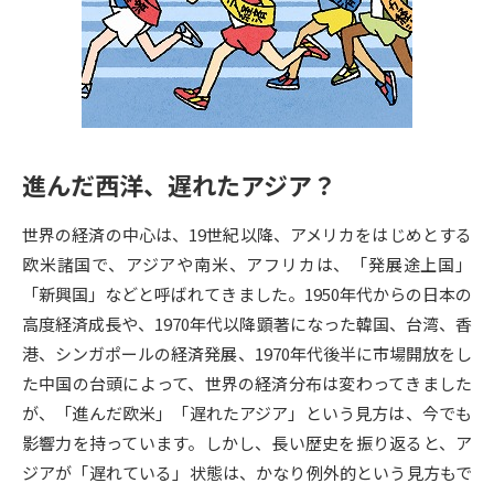
専門学校の資料請求
大学院の資料請求
大学入学共通テスト「受験案
留学・進学関連、塾・予備校
内」の請求
大学入学共通テスト「受験上の
高等学校卒業程度認定試験
配慮案内」の請求
進んだ西洋、遅れたアジア？
幼稚園教員資格認定試験
小学校教員資格認定試験
世界の経済の中心は、19世紀以降、アメリカをはじめとする
高等学校（情報）教員資格認定
試験
欧米諸国で、アジアや南米、アフリカは、「発展途上国」
「新興国」などと呼ばれてきました。1950年代からの日本の
高度経済成長や、1970年代以降顕著になった韓国、台湾、香
大学研究
大学検索
港、シンガポールの経済発展、1970年代後半に市場開放をし
た中国の台頭によって、世界の経済分布は変わってきました
が、「進んだ欧米」「遅れたアジア」という見方は、今でも
大学で学べる内容や特徴を調べる
影響力を持っています。しかし、長い歴史を振り返ると、ア
国際・グローバルに強い大学特
ジアが「遅れている」状態は、かなり例外的という見方もで
新増設大学・学部・学科特集
集