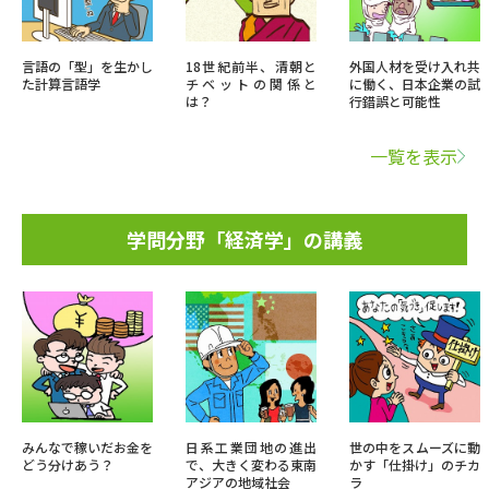
言語の「型」を生かし
18世紀前半、清朝と
外国人材を受け入れ共
た計算言語学
チベットの関係と
に働く、日本企業の試
は？
行錯誤と可能性
一覧を表示
学問分野「経済学」の講義
みんなで稼いだお金を
日系工業団地の進出
世の中をスムーズに動
どう分けあう？
で、大きく変わる東南
かす「仕掛け」のチカ
アジアの地域社会
ラ