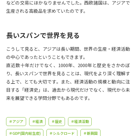
受験準備
資料検索
などの交易にほかなりませんでした。西欧諸国は、アジアで
生産される高級品を求めていたのです。
志望校・出願校を調べる
長いスパンで世界を見る
併願校選び
受験スケジュールを立てよう
こうして見ると、アジアは長い期間、世界の生産・経済活動
先輩が入学を決めた理由
の中心であったということもできます。
テレメール全国一斉進学調査
直近数十年だけでなく、1000年、2000年と歴史をさかのぼ
り、長いスパンで世界を見ることは、現代をより深く理解す
新生活お役立ちガイド
る上で、とても大切です。また、経済活動の規模と動向に注
目する「経済史」は、過去から現代だけでなく、現代から未
学問発見
学問検索
来を展望できる学問分野でもあるのです。
大学で学びたい学問発見
＃アジア
＃経済
＃歴史
＃経済活動
＃GDP(国内総生産)
＃シルクロード
＃新興国