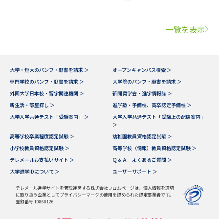
一覧を表示
大学・短大のパンフ・願書を請求 ＞
オープンキャンパス検索 ＞
専門学校のパンフ・願書を請求 ＞
大学院のパンフ・願書を請求 ＞
外国大学日本校・留学関連機関 ＞
新聞奨学会・進学情報誌 ＞
新生活・部屋探し ＞
進学塾・予備校、高卒認定予備校 ＞
大学入学共通テスト「受験案内」 ＞
大学入学共通テスト「受験上の配慮案内」
＞
高等学校卒業程度認定試験 ＞
幼稚園教員資格認定試験 ＞
小学校教員資格認定試験 ＞
高等学校（情報）教員資格認定試験 ＞
テレメールお支払いサイト ＞
Ｑ＆Ａ よくあるご質問 ＞
大学進学IDについて ＞
ユーザーサポート ＞
テレメール進学サイトを管理運営する株式会社フロムページは、個人情報を適切
に取り扱う企業としてプライバシーマークの使用を認められた認定事業者です。
登録番号 10860126