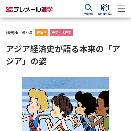
学問検索
資料請求BOX
資料請求
資料検索
講義No.08750
経済学
史学・地理学
アジア経済史が語る本来の「ア
大学・短大の資料種類から請求
ジア」の姿
大学パンフ
学部・学科パンフ
総合型選抜・学校推薦型選抜 募
大学入学共通テスト利用選抜の
集要項＆願書
募集要項＆願書
過去問題集
大学・短大以外の資料から請求