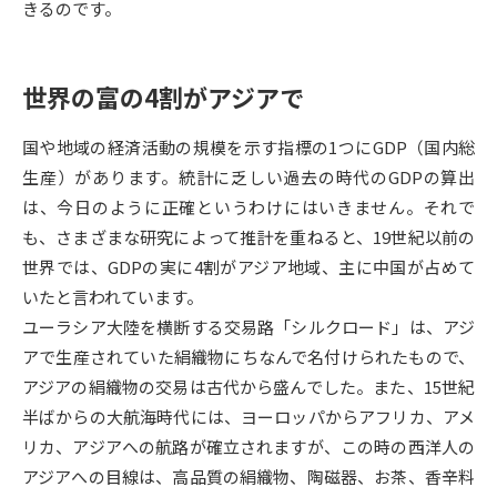
きるのです。
データサイエンス特集
奨学金・特待生制度特集
世界の富の4割がアジアで
デジタルパンフレット
進路の３択
国や地域の経済活動の規模を示す指標の1つにGDP（国内総
新学年スタート号特集ページ
新学年スタート号特集ページ
生産）があります。統計に乏しい過去の時代のGDPの算出
（高3生用）
（高2生用）
は、今日のように正確というわけにはいきません。それで
SELFBRAND特集ページ
も、さまざまな研究によって推計を重ねると、19世紀以前の
世界では、GDPの実に4割がアジア地域、主に中国が占めて
オープンキャンパスなどを調べる
いたと言われています。
ユーラシア大陸を横断する交易路「シルクロード」は、アジ
オープンキャンパス検索
実施プログラムから探す
アで生産されていた絹織物にちなんで名付けられたもので、
アジアの絹織物の交易は古代から盛んでした。また、15世紀
来場型・Web型イベント特集
夢ナビライブ
半ばからの大航海時代には、ヨーロッパからアフリカ、アメ
リカ、アジアへの航路が確立されますが、この時の西洋人の
アジアへの目線は、高品質の絹織物、陶磁器、お茶、香辛料