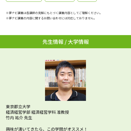
学問のミニ講義「夢ナビ講義」
学問分野解説
※夢ナビ講義は各講師の見解にもとづく講義内容としてご理解ください。
学問の教科書
夢ナビライブ
※夢ナビ講義の内容に関するお問い合わせには対応しておりません。
ユーザーサポート
先生情報 / 大学情報
Ｑ＆Ａ よくあるご質問
大学進学IDについて
資料の料金の
受付内容・発送状況の確認
お支払いについて
テレメール
個人情報取扱規定
お支払いサイト
テレメール進学カタログ
特定商取引表記
訂正のご案内
東京都立大学
経済経営学部 経済経営学科 准教授
竹内 祐介 先生
興味が湧いてきたら、この学問がオススメ！