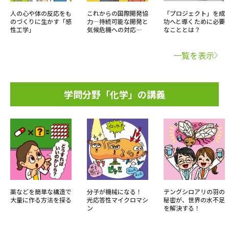
人の心や体の反応をも
これからの国際開発協
「プロジェクト」を成
のづくりに生かす「感
力―持続可能な開発と
功へと導くために必要
性工学」
気候危機への対応―
なこととは？
一覧を表示
学問分野「化学」の講義
薬などを簡単な構造で
分子が機械になる！
テングシロアリの羽の
大量に作る方法を探る
光応答性マイクロマシ
秘密が、世界の水不足
ン
を解決する！