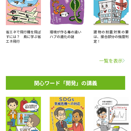
省エネで飛行機を飛ば
環境が作る毒の違い
建物の耐震対策の要
すには？ 鳥に学ぶ省
ハブの進化の謎
は、接合部分の強度判
エネ飛行
定！
一覧を表示
関心ワード「開発」の講義