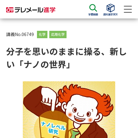
学問検索
資料請求BOX
資料請求
資料検索
講義No.06749
化学
応用化学
分子を思いのままに操る、新し
大学・短大の資料種類から請求
い「ナノの世界」
大学パンフ
学部・学科パンフ
総合型選抜・学校推薦型選抜 募
大学入学共通テスト利用選抜の
集要項＆願書
募集要項＆願書
過去問題集
大学・短大以外の資料から請求