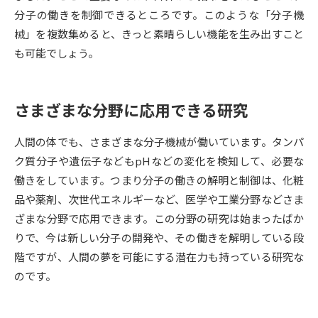
受験準備
資料検索
分子の働きを制御できるところです。このような「分子機
械」を複数集めると、きっと素晴らしい機能を生み出すこと
も可能でしょう。
志望校・出願校を調べる
併願校選び
受験スケジュールを立てよう
さまざまな分野に応用できる研究
先輩が入学を決めた理由
テレメール全国一斉進学調査
人間の体でも、さまざまな分子機械が働いています。タンパ
ク質分子や遺伝子などもpHなどの変化を検知して、必要な
新生活お役立ちガイド
働きをしています。つまり分子の働きの解明と制御は、化粧
品や薬剤、次世代エネルギーなど、医学や工業分野などさま
ざまな分野で応用できます。この分野の研究は始まったばか
学問発見
学問検索
りで、今は新しい分子の開発や、その働きを解明している段
階ですが、人間の夢を可能にする潜在力も持っている研究な
のです。
大学で学びたい学問発見