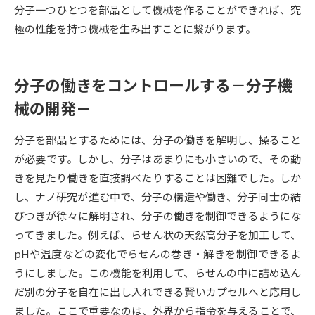
分子一つひとつを部品として機械を作ることができれば、究
極の性能を持つ機械を生み出すことに繋がります。
データサイエンス特集
奨学金・特待生制度特集
デジタルパンフレット
進路の３択
分子の働きをコントロールする－分子機
新学年スタート号特集ページ
新学年スタート号特集ページ
械の開発－
（高3生用）
（高2生用）
分子を部品とするためには、分子の働きを解明し、操ること
SELFBRAND特集ページ
が必要です。しかし、分子はあまりにも小さいので、その動
きを見たり働きを直接調べたりすることは困難でした。しか
オープンキャンパスなどを調べる
し、ナノ研究が進む中で、分子の構造や働き、分子同士の結
びつきが徐々に解明され、分子の働きを制御できるようにな
オープンキャンパス検索
実施プログラムから探す
ってきました。例えば、らせん状の天然高分子を加工して、
pHや温度などの変化でらせんの巻き・解きを制御できるよ
来場型・Web型イベント特集
夢ナビライブ
うにしました。この機能を利用して、らせんの中に詰め込ん
だ別の分子を自在に出し入れできる賢いカプセルへと応用し
ました。ここで重要なのは、外界から指令を与えることで、