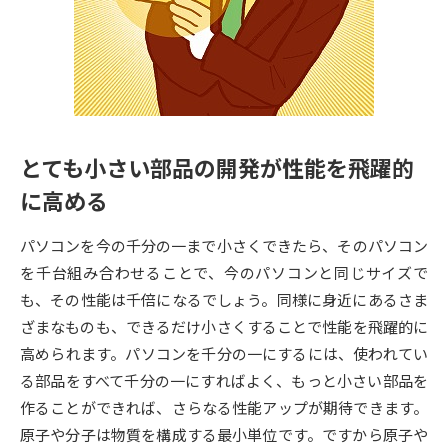
専門学校の資料請求
大学院の資料請求
大学入学共通テスト「受験案
留学・進学関連、塾・予備校
内」の請求
大学入学共通テスト「受験上の
高等学校卒業程度認定試験
配慮案内」の請求
とても小さい部品の開発が性能を飛躍的
幼稚園教員資格認定試験
小学校教員資格認定試験
に高める
高等学校（情報）教員資格認定
試験
パソコンを今の千分の一まで小さくできたら、そのパソコン
を千台組み合わせることで、今のパソコンと同じサイズで
も、その性能は千倍になるでしょう。同様に身近にあるさま
大学研究
大学検索
ざまなものも、できるだけ小さくすることで性能を飛躍的に
高められます。パソコンを千分の一にするには、使われてい
大学で学べる内容や特徴を調べる
る部品をすべて千分の一にすればよく、もっと小さい部品を
作ることができれば、さらなる性能アップが期待できます。
国際・グローバルに強い大学特
原子や分子は物質を構成する最小単位です。ですから原子や
新増設大学・学部・学科特集
集