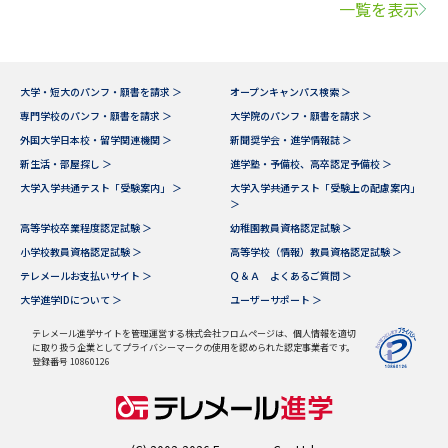
一覧を表示
大学・短大のパンフ・願書を請求 ＞
オープンキャンパス検索 ＞
専門学校のパンフ・願書を請求 ＞
大学院のパンフ・願書を請求 ＞
外国大学日本校・留学関連機関 ＞
新聞奨学会・進学情報誌 ＞
新生活・部屋探し ＞
進学塾・予備校、高卒認定予備校 ＞
大学入学共通テスト「受験案内」 ＞
大学入学共通テスト「受験上の配慮案内」
＞
高等学校卒業程度認定試験 ＞
幼稚園教員資格認定試験 ＞
小学校教員資格認定試験 ＞
高等学校（情報）教員資格認定試験 ＞
テレメールお支払いサイト ＞
Ｑ＆Ａ よくあるご質問 ＞
大学進学IDについて ＞
ユーザーサポート ＞
テレメール進学サイトを管理運営する株式会社フロムページは、個人情報を適切
に取り扱う企業としてプライバシーマークの使用を認められた認定事業者です。
登録番号 10860126