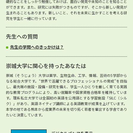
礎的なことをしっかり勉強しておけば、面白い発見や未知のことを知ること
ができます。また、研究には失敗がつきものですが、そこから新しい発見が
生まれることもあります。新しいこと、それを未来に生かすことを考える研
究を学生と一緒に行っています。
先生への質問
先生の学問へのきっかけは？
崇城大学に関心を持ったあなたは
崇城（そうじょう）大学は薬学、生物生命、工学、情報、芸術の5学部から
なる総合大学です。“世界で活躍できるプロフェッショナルの育成”を目指
し、最先端の施設・設備・研究を備え、学生一人ひとりを厳しく育てる実践
的な教育プログラムにより、高い就職率や国家資格合格率を維持していま
す。理系私立大学では全国初の英語を公用語とする学習施設「SILC（シル
ク）」があり、英語ネイティブ講師による英語教育が成果を上げています。
本学の地である熊本から産業界の未来を切り拓く若者を輩出する学舎であり
たいと決意しています。