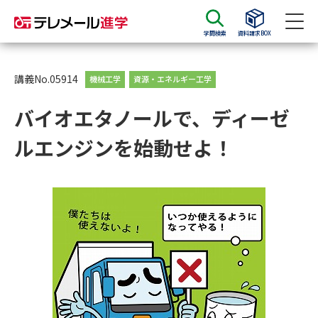
学問検索
資料請求BOX
資料請求
資料検索
講義No.05914
機械工学
資源・エネルギー工学
バイオエタノールで、ディーゼ
大学・短大の資料種類から請求
ルエンジンを始動せよ！
大学パンフ
学部・学科パンフ
総合型選抜・学校推薦型選抜 募
大学入学共通テスト利用選抜の
集要項＆願書
募集要項＆願書
過去問題集
大学・短大以外の資料から請求