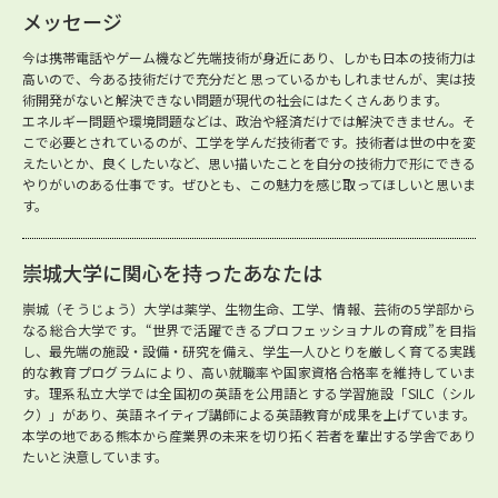
メッセージ
今は携帯電話やゲーム機など先端技術が身近にあり、しかも日本の技術力は
高いので、今ある技術だけで充分だと思っているかもしれませんが、実は技
術開発がないと解決できない問題が現代の社会にはたくさんあります。
エネルギー問題や環境問題などは、政治や経済だけでは解決できません。そ
こで必要とされているのが、工学を学んだ技術者です。技術者は世の中を変
えたいとか、良くしたいなど、思い描いたことを自分の技術力で形にできる
やりがいのある仕事です。ぜひとも、この魅力を感じ取ってほしいと思いま
す。
崇城大学に関心を持ったあなたは
崇城（そうじょう）大学は薬学、生物生命、工学、情報、芸術の5学部から
なる総合大学です。“世界で活躍できるプロフェッショナルの育成”を目指
し、最先端の施設・設備・研究を備え、学生一人ひとりを厳しく育てる実践
的な教育プログラムにより、高い就職率や国家資格合格率を維持していま
す。理系私立大学では全国初の英語を公用語とする学習施設「SILC（シル
ク）」があり、英語ネイティブ講師による英語教育が成果を上げています。
本学の地である熊本から産業界の未来を切り拓く若者を輩出する学舎であり
たいと決意しています。