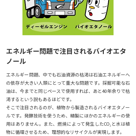
専門学校の資料請求
大学院の資料請求
大学入学共通テスト「受験案
留学・進学関連、塾・予備校
内」の請求
大学入学共通テスト「受験上の
高等学校卒業程度認定試験
配慮案内」の請求
エネルギー問題で注目されるバイオエタ
幼稚園教員資格認定試験
小学校教員資格認定試験
ノール
高等学校（情報）教員資格認定
試験
エネルギー問題、中でも石油資源の枯渇は石油エネルギーへ
の依存が大きい人類にとって重大な問題です。採掘可能な石
油は、今までと同じペースで使用すれば、あと40年余りで枯
大学研究
大学検索
渇するという説もあるほどです。
そこで注目されるのが、植物から製造されるバイオエタノー
大学で学べる内容や特徴を調べる
ルです。発酵技術を使うため、精製にほかのエネルギーの使
用はありません。また、燃焼によって発生したCO₂と水は植
国際・グローバルに強い大学特
物に循環させるため、理想的なリサイクルが実現します。
新増設大学・学部・学科特集
集