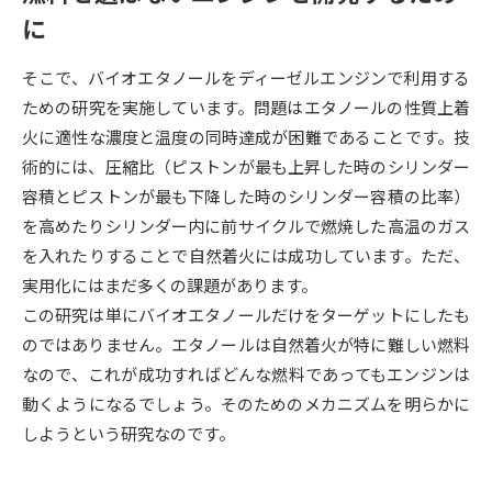
受験準備
資料検索
に
そこで、バイオエタノールをディーゼルエンジンで利用する
志望校・出願校を調べる
ための研究を実施しています。問題はエタノールの性質上着
火に適性な濃度と温度の同時達成が困難であることです。技
併願校選び
受験スケジュールを立てよう
術的には、圧縮比（ピストンが最も上昇した時のシリンダー
容積とピストンが最も下降した時のシリンダー容積の比率）
先輩が入学を決めた理由
テレメール全国一斉進学調査
を高めたりシリンダー内に前サイクルで燃焼した高温のガス
を入れたりすることで自然着火には成功しています。ただ、
新生活お役立ちガイド
実用化にはまだ多くの課題があります。
この研究は単にバイオエタノールだけをターゲットにしたも
のではありません。エタノールは自然着火が特に難しい燃料
学問発見
学問検索
なので、これが成功すればどんな燃料であってもエンジンは
動くようになるでしょう。そのためのメカニズムを明らかに
しようという研究なのです。
大学で学びたい学問発見