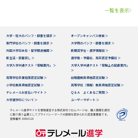
一覧を表示
大学・短大のパンフ・願書を請求 ＞
オープンキャンパス検索 ＞
専門学校のパンフ・願書を請求 ＞
大学院のパンフ・願書を請求 ＞
外国大学日本校・留学関連機関 ＞
新聞奨学会・進学情報誌 ＞
新生活・部屋探し ＞
進学塾・予備校、高卒認定予備校 ＞
大学入学共通テスト「受験案内」 ＞
大学入学共通テスト「受験上の配慮案内」
＞
高等学校卒業程度認定試験 ＞
幼稚園教員資格認定試験 ＞
小学校教員資格認定試験 ＞
高等学校（情報）教員資格認定試験 ＞
テレメールお支払いサイト ＞
Ｑ＆Ａ よくあるご質問 ＞
大学進学IDについて ＞
ユーザーサポート ＞
テレメール進学サイトを管理運営する株式会社フロムページは、個人情報を適切
に取り扱う企業としてプライバシーマークの使用を認められた認定事業者です。
登録番号 10860126