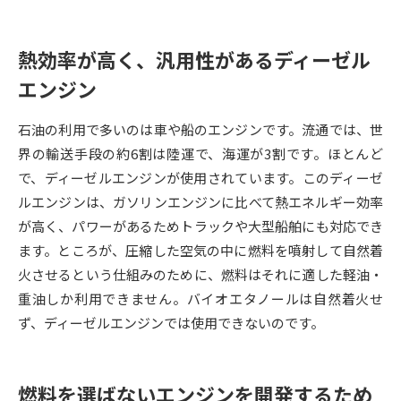
データサイエンス特集
奨学金・特待生制度特集
熱効率が高く、汎用性があるディーゼル
エンジン
デジタルパンフレット
進路の３択
新学年スタート号特集ページ
新学年スタート号特集ページ
石油の利用で多いのは車や船のエンジンです。流通では、世
（高3生用）
（高2生用）
界の輸送手段の約6割は陸運で、海運が3割です。ほとんど
で、ディーゼルエンジンが使用されています。このディーゼ
SELFBRAND特集ページ
ルエンジンは、ガソリンエンジンに比べて熱エネルギー効率
が高く、パワーがあるためトラックや大型船舶にも対応でき
オープンキャンパスなどを調べる
ます。ところが、圧縮した空気の中に燃料を噴射して自然着
火させるという仕組みのために、燃料はそれに適した軽油・
オープンキャンパス検索
実施プログラムから探す
重油しか利用できません。バイオエタノールは自然着火せ
ず、ディーゼルエンジンでは使用できないのです。
来場型・Web型イベント特集
夢ナビライブ
燃料を選ばないエンジンを開発するため