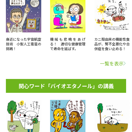
身近になった宇宙航空
機械も悲鳴をあげ
カニ殻由来の機能性食
技術 小型人工衛星の
る！ 適切な健康管理
品が、腎不全悪化や合
挑戦！
で寿命を延ばす。
併症を食い止める！
一覧を表示
関心ワード「バイオエタノール」の講義