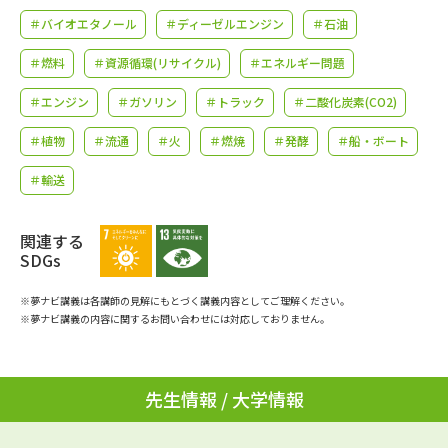
学問のミニ講義「夢ナビ講義」
学問分野解説
＃バイオエタノール
＃ディーゼルエンジン
＃石油
学問の教科書
夢ナビライブ
＃燃料
＃資源循環(リサイクル)
＃エネルギー問題
＃エンジン
＃ガソリン
＃トラック
＃二酸化炭素(CO2)
ユーザーサポート
＃植物
＃流通
＃火
＃燃焼
＃発酵
＃船・ボート
Ｑ＆Ａ よくあるご質問
大学進学IDについて
＃輸送
資料の料金の
受付内容・発送状況の確認
お支払いについて
関連する
SDGs
テレメール
個人情報取扱規定
お支払いサイト
※夢ナビ講義は各講師の見解にもとづく講義内容としてご理解ください。
※夢ナビ講義の内容に関するお問い合わせには対応しておりません。
テレメール進学カタログ
特定商取引表記
訂正のご案内
先生情報 / 大学情報