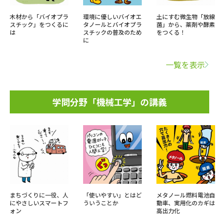
木材から「バイオプラ
環境に優しいバイオエ
土にすむ微生物「放線
スチック」をつくるに
タノールとバイオプラ
菌」から、薬剤や酵素
は
スチックの普及のため
をつくる！
に
一覧を表示
学問分野「機械工学」の講義
まちづくりに一役、人
「使いやすい」とはど
メタノール燃料電池自
にやさしいスマートフ
ういうことか
動車、実用化のカギは
ォン
高出力化