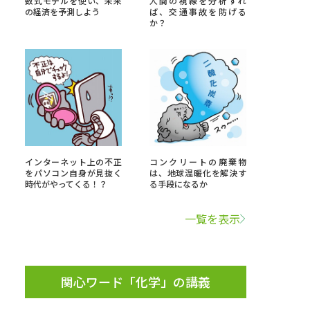
数式モデルを使い、未来
人間の視線を分析すれ
の経済を予測しよう
ば、交通事故を防げる
か？
」の請求
高等学校卒業程度認定試験
格認定試験
大学検索
インターネット上の不正
コンクリートの廃棄物
をパソコン自身が見抜く
は、地球温暖化を解決す
時代がやってくる！？
る手段になるか
べる
一覧を表示
ローバルに強い大学特集
制度特集
デジタルパンフレット
ジ（高3生用）
関心ワード「化学」の講義
）