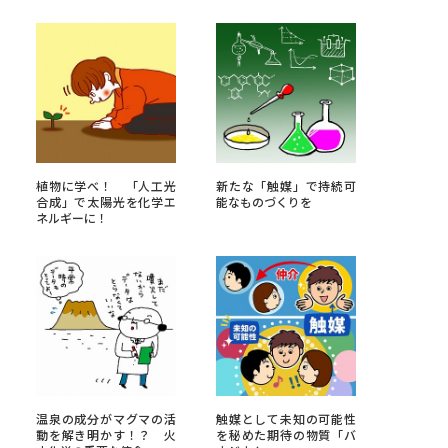
べる
ムから探す
ライブ
植物に学べ！ 「人工光
新たな「触媒」で持続可
合成」で太陽光を化学エ
能なものづくりを
ネルギーに！
資料検索
う
先輩が入学を決めた理由
役立ちガイド
温泉の成分がマグマの活
触媒として未知の可能性
動を解き明かす！？ 火
を秘めた期待の物質「バ