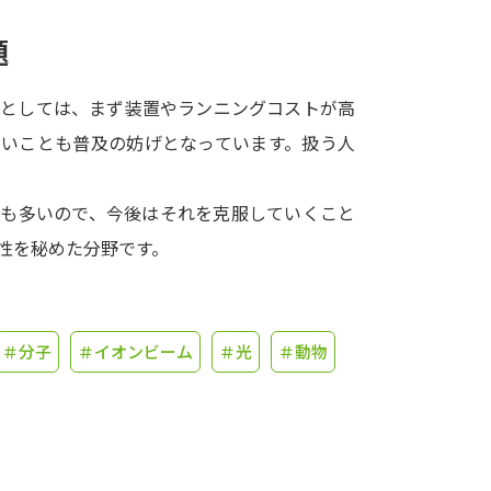
題
学問発見
クとしては、まず装置やランニングコストが高
大学で学びたい学問発見
しいことも普及の妨げとなっています。扱う人
。
学問のミニ講義「夢ナビ講義」
学問分
とも多いので、今後はそれを克服していくこと
性を秘めた分野です。
ユーザーサポート
＃分子
＃イオンビーム
＃光
＃動物
Ｑ＆Ａ よくあるご質問
大学進学IDにつ
資料の料金の
お支払いについて
受付内容
個人情報取扱規定
特定商取引表記
お
受験情報リンク