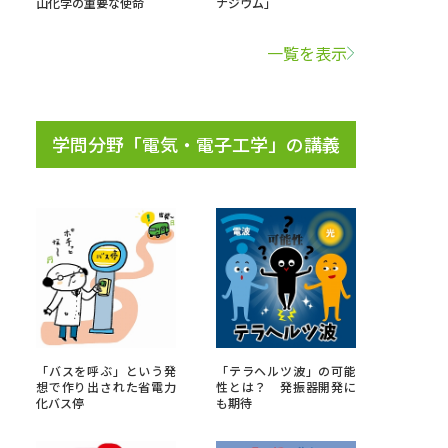
山化学の重要な使命
ナジウム」
学問検索
一覧を表示
学問分野「電気・電子工学」の講義
野解説
学問の教科書
夢ナビライブ
いて
このサイトについて
・発送状況の確認
テレメール
お支払いサイト
「バスを呼ぶ」という発
「テラヘルツ波」の可能
想で作り出された省電力
性とは？ 発振器開発に
問合せ先
テレメール進学カタログ
訂正のご案内
化バス停
も期待