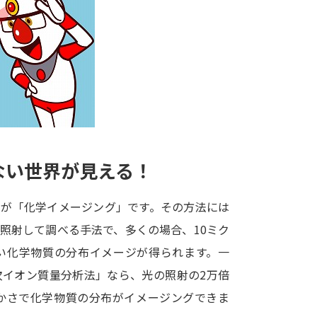
大学入学共通テスト「受験案内」の請求
大学入学共通テスト「受験上の配慮案内
幼稚園教員資格認定試験
小学校教員資
高等学校（情報）教員資格認定試験
大学研究
ない世界が見える！
大学で学べる内容や特徴を調
のが「化学イメージング」です。その方法には
照射して調べる手法で、多くの場合、10ミク
新増設大学・学部・学科特集
国際・グ
い化学物質の分布イメージが得られます。一
データサイエンス特集
奨学金・特待生
次イオン質量分析法」なら、光の照射の2万倍
進路の３択
新学年スタート号特集ペー
細かさで化学物質の分布がイメージングできま
新学年スタート号特集ページ（高2生用