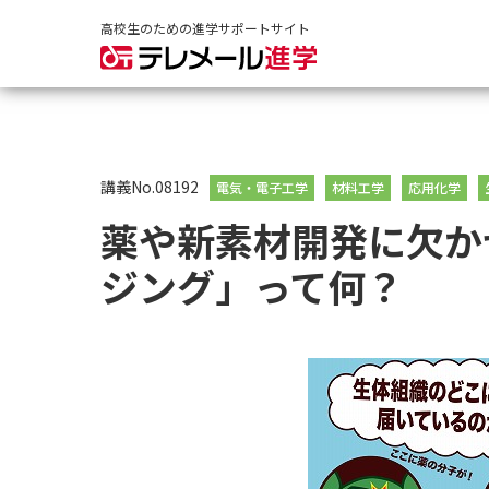
高校生のための進学サポートサイト
講義No.08192
電気・電子工学
材料工学
応用化学
薬や新素材開発に欠か
ジング」って何？