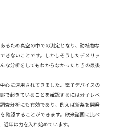
SELFBRAND特集ページ
オープンキャンパスなどを調
」
オープンキャンパス検索
実施プログラ
であるため真空の中での測定となり、動植物な
来場型・Web型イベント特集
夢ナビ
析できないことです。しかしそうしたデメリッ
どんな分析をしてもわからなかったときの最後
受験準備
を中心に運用されてきました。電子デバイスの
内部で起きていることを確認するには分子レベ
志望校・出願校を調べる
の調査分析にも有効であり、例えば新薬を開発
かを確認することができます。欧米諸国に比べ
併願校選び
受験スケジュールを立てよ
、近年は力を入れ始めています。
テレメール全国一斉進学調査
新生活お