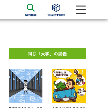
学問検索
資料請求BOX
資料検索
求
同じ「大学」の講義
願書
＆願書
過去問題集
求
留学・進学関連、塾・予備校