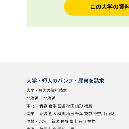
この大学の資
大学・短大のパンフ・願書を請求
大学・短大の資料請求
北海道
北海道
東北
青森
岩手
宮城
秋田
山形
福島
関東
茨城
栃木
群馬
埼玉
千葉
東京
神奈川
山梨
信越・北陸
新潟
長野
富山
石川
福井
東海
静岡
岐阜
愛知
三重