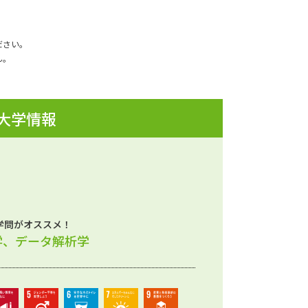
ださい。
ん。
 大学情報
学問がオススメ！
学、データ解析学