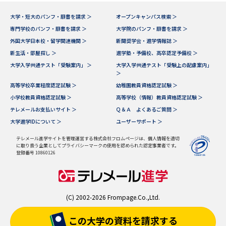
大学・短大のパンフ・願書を請求 ＞
オープンキャンパス検索 ＞
専門学校のパンフ・願書を請求 ＞
大学院のパンフ・願書を請求 ＞
外国大学日本校・留学関連機関 ＞
新聞奨学会・進学情報誌 ＞
新生活・部屋探し ＞
進学塾・予備校、高卒認定予備校 ＞
大学入学共通テスト「受験案内」 ＞
大学入学共通テスト「受験上の配慮案内」
＞
高等学校卒業程度認定試験 ＞
幼稚園教員資格認定試験 ＞
小学校教員資格認定試験 ＞
高等学校（情報）教員資格認定試験 ＞
テレメールお支払いサイト ＞
Ｑ＆Ａ よくあるご質問 ＞
大学進学IDについて ＞
ユーザーサポート ＞
テレメール進学サイトを管理運営する株式会社フロムページは、個人情報を適切
に取り扱う企業としてプライバシーマークの使用を認められた認定事業者です。
登録番号 10860126
(C) 2002-2026 Frompage.Co.,Ltd.
この大学の資料を
請求する