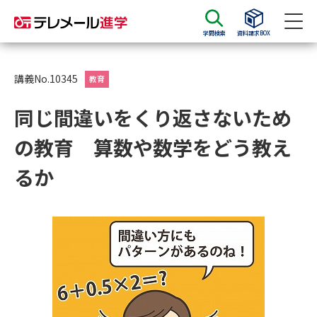
学問検索
資料請求BOX
資料請求
資料検索
講義No.10345
教育
同じ間違いをくり返さないため
大学・短大の資料種類から請求
の教育 算数や数学をどう教え
大学パンフ
学部・学科パンフ
るか
総合型選抜・学校推薦型選抜 募
大学入学共通テスト利用選抜の
集要項＆願書
募集要項＆願書
過去問題集
大学・短大以外の資料から請求