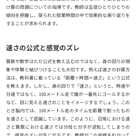
け算の問題についての指導です。教師は生徒ひとりひとりの
データサイエンス特集
奨学金・特待生制度特集
傾向を把握し、限られた授業時間の中で効果的な振り返りを
することが求められます。
デジタルパンフレット
進路の３択
新学年スタート号特集ページ
新学年スタート号特集ページ
速さの公式と感覚のズレ
（高3生用）
（高2生用）
算数や数学はただ公式を教え込むのではなく、身の回りの現
SELFBRAND特集ページ
象や体験と結びつけることも大切です。例えば速さの計算方
法は、教科書に載っている「距離÷時間＝速さ」という公式
オープンキャンパスなどを調べる
を教えます。しかし、身の回りで「速さ」というと、時速や
分速ではなく、100メートル走で誰が一番先にゴールするか
オープンキャンパス検索
実施プログラムから探す
など、目に見える速さのことをイメージするでしょう。この
とき脳内では、100メートル走のタイムを距離で割ったもの
来場型・Web型イベント特集
夢ナビライブ
を速さとして認識しています。このように、日常における速
さと算数における速さでは分母と分子が逆転してしまうの
で、感覚のズレが生じがちです。教師がこの前提をわかって