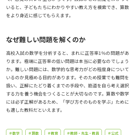
受験準備
資料検索
いると、子どもたちにわかりやすい教え方を模索でき、算数
をより身近に感じてもらえます。
志望校・出願校を調べる
なぜ難しい問題を解くのか
併願校選び
受験スケジュールを立てよう
高校入試の数学を分析すると、まれに正答率1％の問題があ
先輩が入学を決めた理由
テレメール全国一斉進学調査
ります。極端に正答率の低い問題は本当に必要なのでしょう
か。難しい問題には、数学的な思考力がどの程度身について
新生活お役立ちガイド
いるのか見極める目的があります。そのため授業でも難問を
扱い、正解にたどり着くまでの手段や、筋道を自ら考え選択
する力を養う機会をつくることが大切なのです。算数や数学
学問発見
学問検索
には必ず正解があるため、「学び方そのものを学ぶ」ために
も適した教科だといえます。
大学で学びたい学問発見
＃数学
＃算数
＃教育
＃教師・先生・教員
＃公式