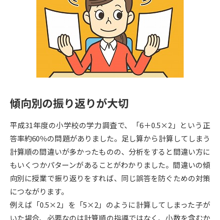
専門学校の資料請求
大学院の資料請求
大学入学共通テスト「受験案
留学・進学関連、塾・予備校
内」の請求
大学入学共通テスト「受験上の
高等学校卒業程度認定試験
配慮案内」の請求
幼稚園教員資格認定試験
小学校教員資格認定試験
傾向別の振り返りが大切
高等学校（情報）教員資格認定
試験
平成31年度の小学校の学力調査で、「6＋0.5×2」という正
答率約60％の問題がありました。足し算から計算してしまう
大学研究
大学検索
計算順の間違いが多かったものの、分析をすると間違い方に
もいくつかパターンがあることがわかりました。間違いの傾
向別に授業で振り返りをすれば、同じ誤答を防ぐための対策
大学で学べる内容や特徴を調べる
につながります。
例えば「0.5×2」を「5×2」のように計算してしまった子が
国際・グローバルに強い大学特
新増設大学・学部・学科特集
いた場合、必要なのは計算順の指導ではなく、小数を含むか
集