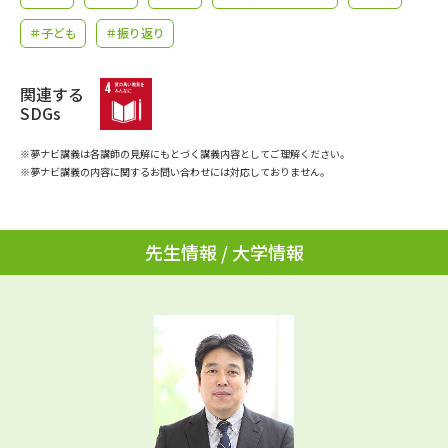
学問のミニ講義「夢ナビ講義」
学問分野解説
＃子ども
＃振り返り
学問の教科書
夢ナビライブ
関連する
SDGs
ユーザーサポート
※夢ナビ講義は各講師の見解にもとづく講義内容としてご理解ください。
Ｑ＆Ａ よくあるご質問
大学進学IDについて
※夢ナビ講義の内容に関するお問い合わせには対応しておりません。
資料の料金の
受付内容・発送状況の確認
お支払いについて
先生情報 / 大学情報
テレメール
個人情報取扱規定
お支払いサイト
テレメール進学カタログ
特定商取引表記
訂正のご案内