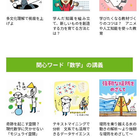
多文化理解で視座を上
学んだ知識を組み立
学びたくなる教材づく
げよ
て、新しいものを創造
りのコツは？ アニメ
する力を育てる方法と
や人工知能を使った教
は？
育
関心ワード「数学」の講義
奇跡を起こす空間？
テキストマイニングで
堤防を乗り越える水の
現代数学に欠かせない
分析 文系でも活用で
動きの解析～より強靭
「モジュライ空間」
きるデータサイエンス
な堤防をめざして～