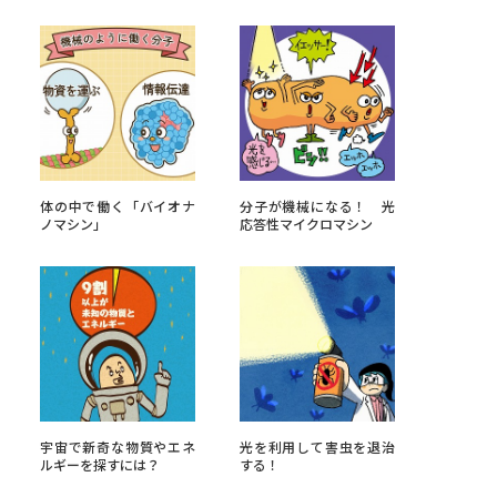
べる
ムから探す
ライブ
体の中で働く「バイオナ
分子が機械になる！ 光
ノマシン」
応答性マイクロマシン
資料検索
う
先輩が入学を決めた理由
宇宙で新奇な物質やエネ
光を利用して害虫を退治
役立ちガイド
ルギーを探すには？
する！