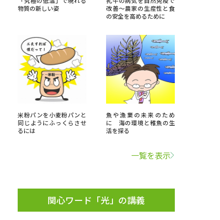
「究極の低温」で現れる
乳牛の病気を自然免疫で
物質の新しい姿
改善～農家の生産性と食
の安全を高めるために
」の請求
高等学校卒業程度認定試験
格認定試験
大学検索
米粉パンを小麦粉パンと
魚や漁業の未来のため
同じようにふっくらさせ
に 海の環境と稚魚の生
るには
活を探る
べる
一覧を表示
ローバルに強い大学特集
制度特集
デジタルパンフレット
ジ（高3生用）
関心ワード「光」の講義
）