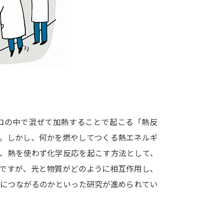
大学入学共通テスト「受験案内」の請求
大学入学共通テスト「受験上の配慮案内
幼稚園教員資格認定試験
小学校教員資
高等学校（情報）教員資格認定試験
大学研究
コの中で混ぜて加熱することで起こる「熱反
大学で学べる内容や特徴を調
す。しかし、何かを燃やしてつくる熱エネルギ
で、熱を使わず化学反応を起こす方法として、
新増設大学・学部・学科特集
国際・グ
上ですが、光と物質がどのように相互作用し、
データサイエンス特集
奨学金・特待生
換につながるのかといった研究が進められてい
進路の３択
新学年スタート号特集ペー
新学年スタート号特集ページ（高2生用