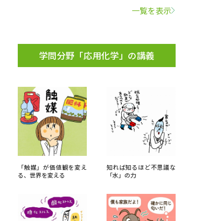
一覧を表示
学問検索
学問分野「応用化学」の講義
野解説
学問の教科書
夢ナビライブ
いて
このサイトについて
「触媒」が価値観を変え
知れば知るほど不思議な
る、世界を変える
「水」の力
・発送状況の確認
テレメール
お支払いサイト
問合せ先
テレメール進学カタログ
訂正のご案内