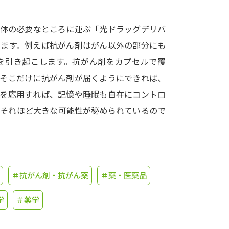
学問発見
を体の必要なところに運ぶ「光ドラッグデリバ
います。例えば抗がん剤はがん以外の部分にも
を引き起こします。抗がん剤をカプセルで覆
大学で学びたい学問発見
、そこだけに抗がん剤が届くようにできれば、
学問のミニ講義「夢ナビ講義」
学問分
れを応用すれば、記憶や睡眠も自在にコントロ
、それほど大きな可能性が秘められているので
ユーザーサポート
Ｑ＆Ａ よくあるご質問
大学進学IDにつ
＃抗がん剤・抗がん薬
＃薬・医薬品
資料の料金の
お支払いについて
受付内容
学
＃薬学
個人情報取扱規定
特定商取引表記
お
受験情報リンク