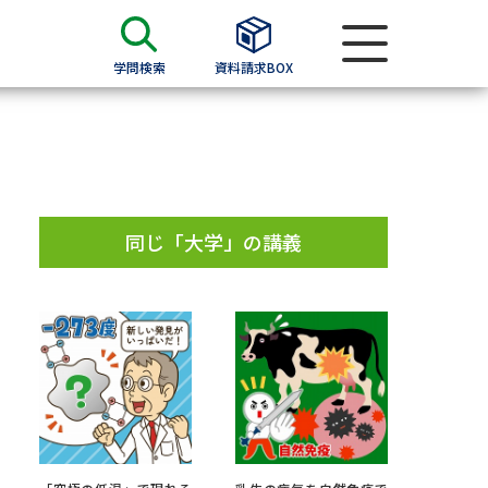
学問検索
資料請求BOX
資料検索
求
同じ「大学」の講義
願書
＆願書
過去問題集
求
留学・進学関連、塾・予備校