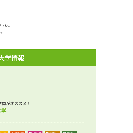
ださい。
ん。
 大学情報
学問がオススメ！
薬学