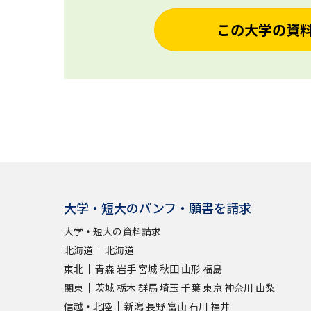
この大学の資
大学・短大のパンフ・願書を請求
大学・短大の資料請求
北海道
北海道
東北
青森
岩手
宮城
秋田
山形
福島
関東
茨城
栃木
群馬
埼玉
千葉
東京
神奈川
山梨
信越・北陸
新潟
長野
富山
石川
福井