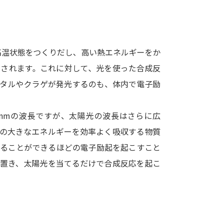
SELFBRAND特集ページ
オープンキャンパスなどを調
た高温状態をつくりだし、高い熱エネルギーをか
オープンキャンパス検索
実施プログラ
こされます。これに対して、光を使った合成反
来場型・Web型イベント特集
夢ナビ
ホタルやクラゲが発光するのも、体内で電子励
0 nmの波長ですが、太陽光の波長はさらに広
受験準備
この大きなエネルギーを効率よく吸収する物質
切ることができるほどの電子励起を起こすこと
志望校・出願校を調べる
を置き、太陽光を当てるだけで合成反応を起こ
併願校選び
受験スケジュールを立てよ
テレメール全国一斉進学調査
新生活お