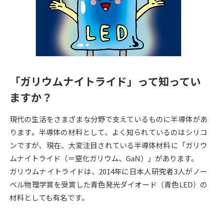
専門学校の資料請求
大学院の資料請求
大学入学共通テスト「受験案
留学・進学関連、塾・予備校
内」の請求
大学入学共通テスト「受験上の
高等学校卒業程度認定試験
配慮案内」の請求
「ガリウムナイトライド」って知ってい
幼稚園教員資格認定試験
小学校教員資格認定試験
ますか？
高等学校（情報）教員資格認定
試験
現代の生活をさまざまな分野で支えているものに半導体があ
ります。半導体の材料として、よく知られているのはシリコ
ンですが、現在、大変注目されている半導体材料に「ガリウ
大学研究
大学検索
ムナイトライド（＝窒化ガリウム、GaN）」があります。
ガリウムナイトライドは、2014年に日本人研究者3人がノー
大学で学べる内容や特徴を調べる
ベル物理学賞を受賞した青色発光ダイオード（青色LED）の
材料としても有名です。
国際・グローバルに強い大学特
新増設大学・学部・学科特集
集