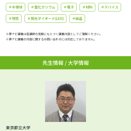
学問のミニ講義「夢ナビ講義」
学問分野解説
＃半導体
＃窒化ガリウム
＃電子
＃材料
＃デバイス
学問の教科書
夢ナビライブ
＃物性
＃発光ダイオード(LED)
＃結晶
ユーザーサポート
※夢ナビ講義は各講師の見解にもとづく講義内容としてご理解ください。
※夢ナビ講義の内容に関するお問い合わせには対応しておりません。
Ｑ＆Ａ よくあるご質問
大学進学IDについて
先生情報 / 大学情報
資料の料金の
受付内容・発送状況の確認
お支払いについて
テレメール
個人情報取扱規定
お支払いサイト
テレメール進学カタログ
特定商取引表記
訂正のご案内
東京都立大学