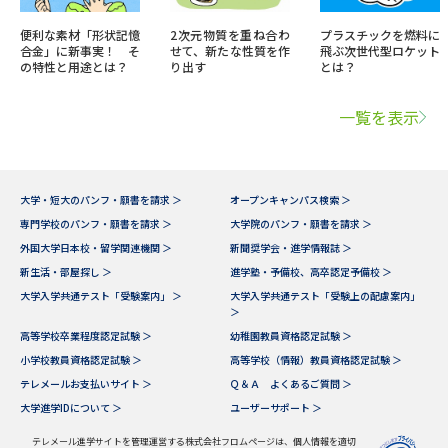
便利な素材「形状記憶
2次元物質を重ね合わ
プラスチックを燃料に
合金」に新事実！ そ
せて、新たな性質を作
飛ぶ次世代型ロケット
の特性と用途とは？
り出す
とは？
一覧を表示
大学・短大のパンフ・願書を請求 ＞
オープンキャンパス検索 ＞
専門学校のパンフ・願書を請求 ＞
大学院のパンフ・願書を請求 ＞
外国大学日本校・留学関連機関 ＞
新聞奨学会・進学情報誌 ＞
新生活・部屋探し ＞
進学塾・予備校、高卒認定予備校 ＞
大学入学共通テスト「受験案内」 ＞
大学入学共通テスト「受験上の配慮案内」
＞
高等学校卒業程度認定試験 ＞
幼稚園教員資格認定試験 ＞
小学校教員資格認定試験 ＞
高等学校（情報）教員資格認定試験 ＞
テレメールお支払いサイト ＞
Ｑ＆Ａ よくあるご質問 ＞
大学進学IDについて ＞
ユーザーサポート ＞
テレメール進学サイトを管理運営する株式会社フロムページは、個人情報を適切