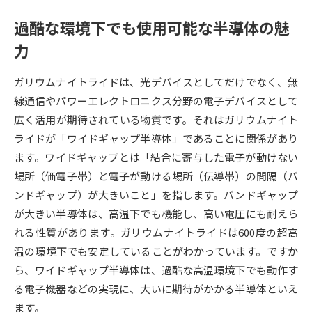
過酷な環境下でも使用可能な半導体の魅
データサイエンス特集
奨学金・特待生制度特集
力
デジタルパンフレット
進路の３択
ガリウムナイトライドは、光デバイスとしてだけでなく、無
新学年スタート号特集ページ
新学年スタート号特集ページ
線通信やパワーエレクトロニクス分野の電子デバイスとして
（高3生用）
（高2生用）
広く活用が期待されている物質です。それはガリウムナイト
ライドが「ワイドギャップ半導体」であることに関係があり
SELFBRAND特集ページ
ます。ワイドギャップとは「結合に寄与した電子が動けない
場所（価電子帯）と電子が動ける場所（伝導帯）の間隔（バ
オープンキャンパスなどを調べる
ンドギャップ）が大きいこと」を指します。バンドギャップ
が大きい半導体は、高温下でも機能し、高い電圧にも耐えら
オープンキャンパス検索
実施プログラムから探す
れる性質があります。ガリウムナイトライドは600度の超高
温の環境下でも安定していることがわかっています。ですか
来場型・Web型イベント特集
夢ナビライブ
ら、ワイドギャップ半導体は、過酷な高温環境下でも動作す
る電子機器などの実現に、大いに期待がかかる半導体といえ
ます。