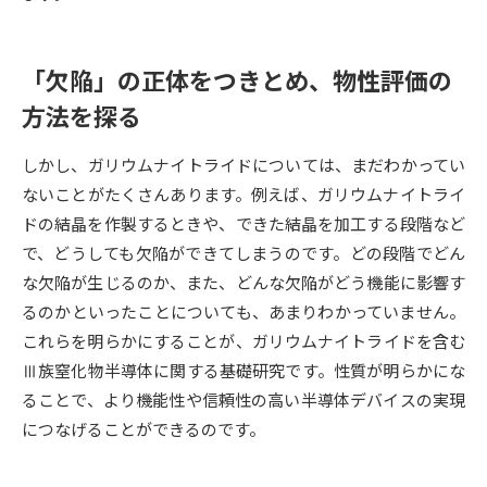
受験準備
資料検索
「欠陥」の正体をつきとめ、物性評価の
志望校・出願校を調べる
方法を探る
併願校選び
受験スケジュールを立てよう
しかし、ガリウムナイトライドについては、まだわかってい
ないことがたくさんあります。例えば、ガリウムナイトライ
先輩が入学を決めた理由
テレメール全国一斉進学調査
ドの結晶を作製するときや、できた結晶を加工する段階など
で、どうしても欠陥ができてしまうのです。どの段階でどん
新生活お役立ちガイド
な欠陥が生じるのか、また、どんな欠陥がどう機能に影響す
るのかといったことについても、あまりわかっていません。
これらを明らかにすることが、ガリウムナイトライドを含む
学問発見
学問検索
Ⅲ族窒化物半導体に関する基礎研究です。性質が明らかにな
ることで、より機能性や信頼性の高い半導体デバイスの実現
につなげることができるのです。
大学で学びたい学問発見