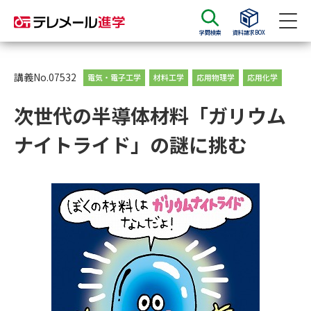
学問検索
資料請求BOX
資料請求
資料検索
講義No.07532
電気・電子工学
材料工学
応用物理学
応用化学
次世代の半導体材料「ガリウム
大学・短大の資料種類から請求
ナイトライド」の謎に挑む
大学パンフ
学部・学科パンフ
総合型選抜・学校推薦型選抜 募
大学入学共通テスト利用選抜の
集要項＆願書
募集要項＆願書
過去問題集
大学・短大以外の資料から請求