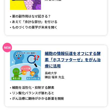
専門学校の資料請求
大学院の資料請求
大学入学共通テスト「受験案
留学・進学関連、塾・予備校
薬の副作用はなぜ起きる？
内」の請求
あえて「余計な部分」を付ける
大学入学共通テスト「受験上の
ものづくりの薬学が未来を開く
高等学校卒業程度認定試験
配慮案内」の請求
幼稚園教員資格認定試験
小学校教員資格認定試験
細胞の情報伝達をオフにする酵
高等学校（情報）教員資格認定
試験
素「ホスファターゼ」をがん治
療に活用
長崎大学
大学研究
大学検索
鎌田 瑠泉 先生
細胞を活性化・抑制する酵素
リン酸化バランスが崩れると
大学で学べる内容や特徴を調べる
がん治療に期待がかかる新薬を開発
国際・グローバルに強い大学特
新増設大学・学部・学科特集
集