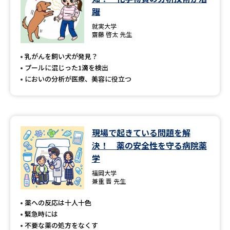
躍
就実大学
齋藤 啓太 先生
乳がんを飼い犬が発見？
プールに混じった1滴を検出
においの分析が医療、美容に役立つ
現場で起きている問題を解
決！ 薬の安全性を守る病院薬
学
福岡大学
兼重 晋 先生
薬への反応は十人十色
緊急時には
不要な薬の処方をなくす