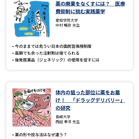
学問のミニ講義「夢ナビ講義」
学問分野解説
薬の廃棄をなくすには？ 医療
費抑制に挑む実践薬学
学問の教科書
夢ナビライブ
愛知学院大学
中村 暢彦 先生
ユーザーサポート
今のままでは危うい日本の国民皆保険制度
高額でも余った注射剤は捨てられる
Ｑ＆Ａ よくあるご質問
大学進学IDについて
後発医薬品（ジェネリック）の使用を促すには
資料の料金の
受付内容・発送状況の確認
お支払いについて
テレメール
個人情報取扱規定
お支払いサイト
体内の狙った部位に薬をお届
け！ 「ドラッグデリバリー」
テレメール進学カタログ
特定商取引表記
の研究
訂正のご案内
長崎大学
西田 孝洋 先生
薬の形や投与法はなぜ違う？