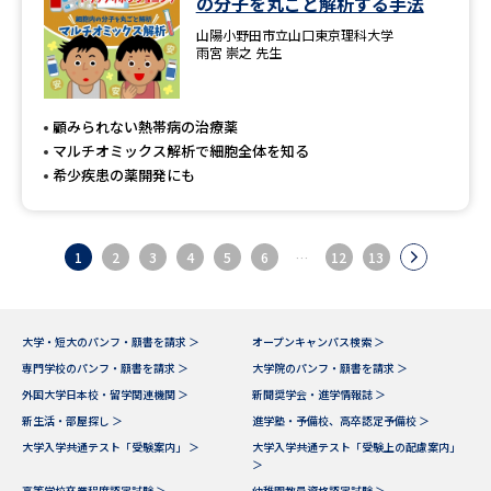
の分子を丸ごと解析する手法
山陽小野田市立山口東京理科大学
雨宮 崇之 先生
顧みられない熱帯病の治療薬
マルチオミックス解析で細胞全体を知る
希少疾患の薬開発にも
1
2
3
4
5
6
…
12
13
大学・短大のパンフ・願書を請求 ＞
オープンキャンパス検索 ＞
専門学校のパンフ・願書を請求 ＞
大学院のパンフ・願書を請求 ＞
外国大学日本校・留学関連機関 ＞
新聞奨学会・進学情報誌 ＞
新生活・部屋探し ＞
進学塾・予備校、高卒認定予備校 ＞
大学入学共通テスト「受験案内」 ＞
大学入学共通テスト「受験上の配慮案内」
＞
高等学校卒業程度認定試験 ＞
幼稚園教員資格認定試験 ＞