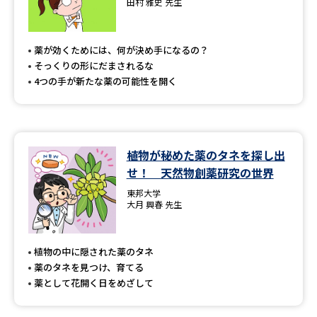
田村 雅史 先生
薬が効くためには、何が決め手になるの？
そっくりの形にだまされるな
4つの手が新たな薬の可能性を開く
植物が秘めた薬のタネを探し出
せ！ 天然物創薬研究の世界
東邦大学
大月 興春 先生
植物の中に隠された薬のタネ
薬のタネを見つけ、育てる
薬として花開く日をめざして