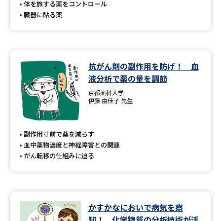
体を旅する薬をコントロール
臓器に貼る薬
抗がん剤の副作用を防げ！ 血
液分析で薬の量を調節
京都薬科大学
伊藤 由佳子 先生
副作用寸前で薬を減らす
血中薬物濃度と神経障害との関連
がん転移の仕組みに迫る
かすかなにおいで病気を察
知！ 化学物質の分析技術が活