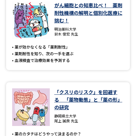
がん細胞との知恵比べ！ 薬剤
耐性機構の解明と個別化医療に
挑む！
明治薬科大学
鈴木 俊宏 先生
薬が効かなくなる「薬剤耐性」
薬剤耐性を知り、次の一手を選ぶ
血液検査で治療効果を予測する
「クスリのリスク」を回避す
る 「薬物動態」と「薬の形」
の研究
静岡県立大学
尾上 誠良 先生
薬のカタチはどうやって決まるのか？