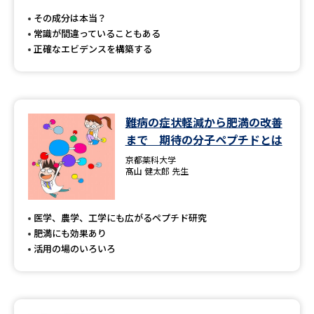
受験準備
資料検索
その成分は本当？
常識が間違っていることもある
正確なエビデンスを構築する
志望校・出願校を調べる
併願校選び
受験スケジュールを立てよう
難病の症状軽減から肥満の改善
先輩が入学を決めた理由
テレメール全国一斉進学調査
まで 期待の分子ペプチドとは
京都薬科大学
新生活お役立ちガイド
髙山 健太郎 先生
医学、農学、工学にも広がるペプチド研究
学問発見
学問検索
肥満にも効果あり
活用の場のいろいろ
大学で学びたい学問発見