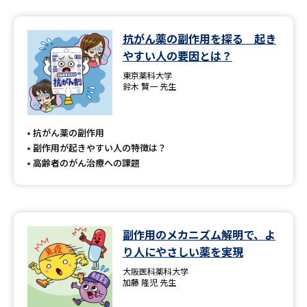
抗がん薬の副作用を探る 起き
やすい人の要因とは？
東京薬科大学
鈴木 賢一 先生
抗がん薬の副作用
副作用が起きやすい人の特徴は？
高齢者のがん治療への課題
副作用のメカニズム解明で、よ
り人にやさしい薬を実現
大阪医科薬科大学
加藤 隆児 先生