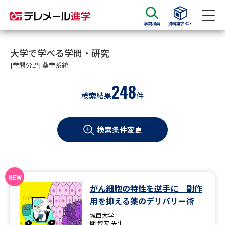
学問検索
資料請求BOX
資料請求
資料検索
大学で学べる学問・研究
[学問分野] 薬学系統
248
大学・短大の資料種類から請求
検索結果
件
大学パンフ
学部・学科パンフ
検索条件変更
総合型選抜・学校推薦型選抜 募
大学入学共通テスト利用選抜の
集要項＆願書
募集要項＆願書
過去問題集
がん細胞の特性を逆手に 副作
大学・短大以外の資料から請求
用を抑える薬のデリバリー術
城西大学
関 智宏 先生