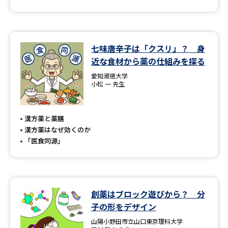
七味唐辛子は「クスリ」？ 身
近な食材から薬の仕組みを探る
愛知淑徳大学
小松 一 先生
漢方薬と薬膳
漢方薬はなぜ効くのか
「医食同源」
創薬はブロック遊びから？ 分
子の形をデザイン
山陽小野田市立山口東京理科大学