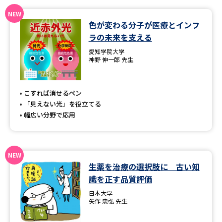
データサイエンス特集
奨学金・特待生制度特集
色が変わる分子が医療とインフ
ラの未来を支える
デジタルパンフレット
進路の３択
愛知学院大学
神野 伸一郎 先生
新学年スタート号特集ページ
新学年スタート号特集ページ
（高3生用）
（高2生用）
こすれば消せるペン
SELFBRAND特集ページ
「見えない光」を役立てる
幅広い分野で応用
オープンキャンパスなどを調べる
オープンキャンパス検索
実施プログラムから探す
生薬を治療の選択肢に 古い知
識を正す品質評価
来場型・Web型イベント特集
夢ナビライブ
日本大学
矢作 忠弘 先生