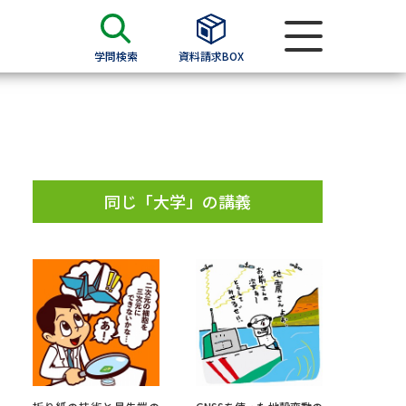
学問検索
資料請求BOX
資料検索
求
同じ「大学」の講義
願書
＆願書
過去問題集
求
留学・進学関連、塾・予備校