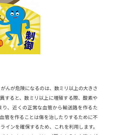
大学入学共通テスト「受験案内」の請求
大学入学共通テスト「受験上の配慮案内
幼稚園教員資格認定試験
小学校教員資
高等学校（情報）教員資格認定試験
大学研究
大学で学べる内容や特徴を調
。がんが危険になるのは、数ミリ以上の大きさ
変異すると、数ミリ以上に増殖する際、酸素や
新増設大学・学部・学科特集
国際・グ
まり、近くの正常な血管から輸送路を作るた
データサイエンス特集
奨学金・特待生
い血管を作ることは傷を治したりするために不
進路の３択
新学年スタート号特集ペー
フラインを確保するため、これを利用します。
新学年スタート号特集ページ（高2生用