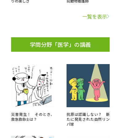
りの楽しさ
玩動物看護師
学問検索
一覧を表示
学問分野「医学」の講義
野解説
学問の教科書
夢ナビライブ
いて
このサイトについて
・発送状況の確認
テレメール
お支払いサイト
災害発生！ そのとき、
抗原は認識しない？ 新
救急救命士は？
たに発見された自然リン
問合せ先
テレメール進学カタログ
訂正のご案内
パ球