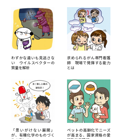
べる
ムから探す
ライブ
わずかな違いも見逃さな
求められるがん専門看護
い ウイルスベクターの
師 現場で発揮する能力
質量を解析
とは
資料検索
う
先輩が入学を決めた理由
役立ちガイド
「思いがけない展開」
ペットの高齢化でニーズ
が、有機化学のものづく
が高まる、国家資格の愛