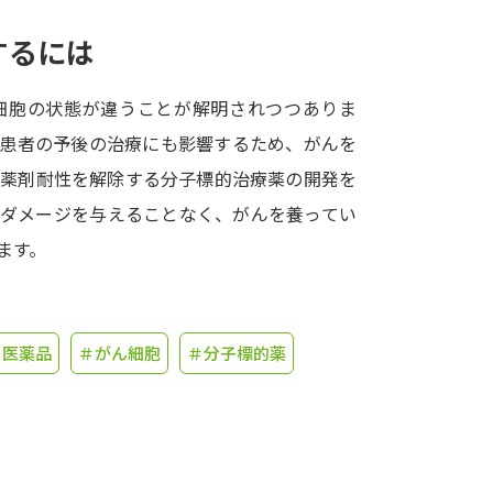
するには
学問発見
細胞の状態が違うことが解明されつつありま
大学で学びたい学問発見
ん患者の予後の治療にも影響するため、がんを
の薬剤耐性を解除する分子標的治療薬の開発を
学問のミニ講義「夢ナビ講義」
学問分
にダメージを与えることなく、がんを養ってい
ます。
ユーザーサポート
・医薬品
＃がん細胞
＃分子標的薬
Ｑ＆Ａ よくあるご質問
大学進学IDにつ
資料の料金の
お支払いについて
受付内容
個人情報取扱規定
特定商取引表記
お
受験情報リンク