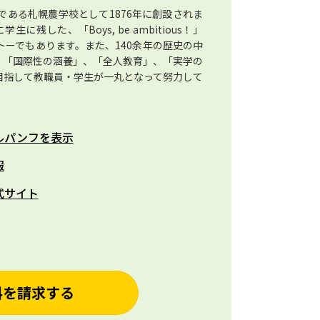
ある札幌農学校として1876年に創設されま
した、「Boys, be ambitious！」
ーでもあります。また、140余年の歴史の中
、「国際性の涵養」、「全人教育」、「実学の
目指して教職員・学生が一丸となって努力して
ルパンフを表示
報
式サイト
料を請求する