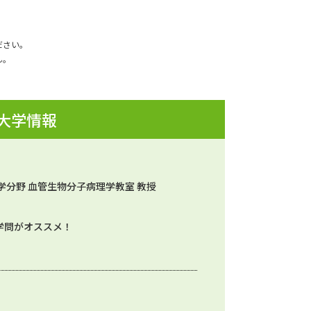
ださい。
ん。
 大学情報
学分野 血管生物分子病理学教室 教授
学問がオススメ！