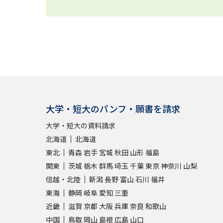
大学・短大のパンフ・願書を請求
大学・短大の資料請求
北海道
北海道
東北
青森
岩手
宮城
秋田
山形
福島
関東
茨城
栃木
群馬
埼玉
千葉
東京
神奈川
山梨
信越・北陸
新潟
長野
富山
石川
福井
東海
静岡
岐阜
愛知
三重
近畿
滋賀
京都
大阪
兵庫
奈良
和歌山
中国
鳥取
岡山
島根
広島
山口