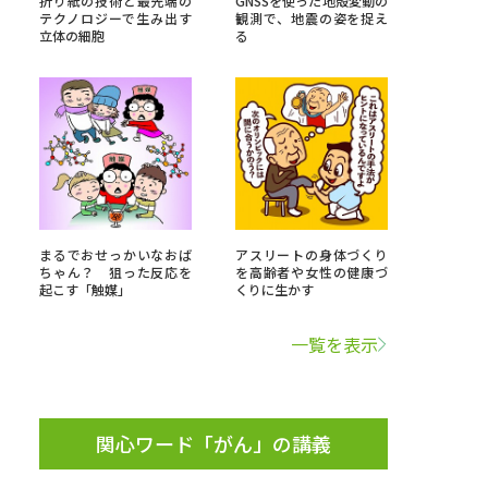
折り紙の技術と最先端の
GNSSを使った地殻変動の
テクノロジーで生み出す
観測で、地震の姿を捉え
立体の細胞
る
」の請求
高等学校卒業程度認定試験
格認定試験
大学検索
まるでおせっかいなおば
アスリートの身体づくり
ちゃん？ 狙った反応を
を高齢者や女性の健康づ
起こす「触媒」
くりに生かす
べる
一覧を表示
ローバルに強い大学特集
制度特集
デジタルパンフレット
ジ（高3生用）
関心ワード「がん」の講義
）