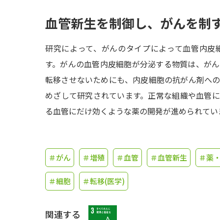
血管新生を制御し、がんを制
研究によって、がんのタイプによって血管内皮
す。がんの血管内皮細胞が分泌する物質は、が
転移させないためにも、内皮細胞の抗がん剤へ
めざして研究されています。正常な組織や血管
る血管にだけ効くような薬の開発が進められてい
＃がん
＃増殖
＃血管
＃血管新生
＃薬
＃細胞
＃転移(医学)
関連する