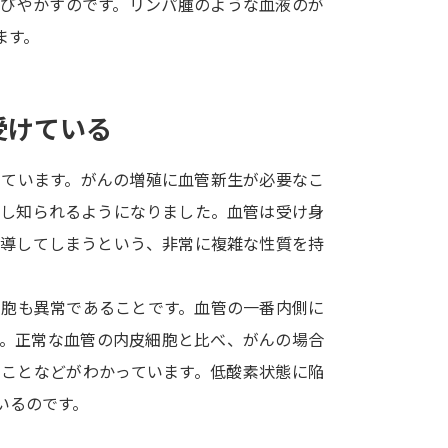
おびやかすのです。リンパ腫のような血液のが
SELFBRAND特集ページ
ます。
オープンキャンパスなどを調
受けている
オープンキャンパス検索
実施プログラ
来場型・Web型イベント特集
夢ナビ
しています。がんの増殖に血管新生が必要なこ
唱し知られるようになりました。血管は受け身
誘導してしまうという、非常に複雑な性質を持
受験準備
細胞も異常であることです。血管の一番内側に
志望校・出願校を調べる
す。正常な血管の内皮細胞と比べ、がんの場合
ることなどがわかっています。低酸素状態に陥
併願校選び
受験スケジュールを立てよ
いるのです。
テレメール全国一斉進学調査
新生活お