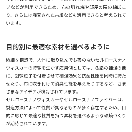
受験準備
資料検索
プなどが利用できるため、布の切れ端や部屋の隅の綿ぼこ
り、さらには廃棄された古紙なども活用できると考えられて
志望校・出願校を調べる
います。
併願校選び
受験スケジュールを立てよう
目的別に最適な素材を選べるように
先輩が入学を決めた理由
テレメール全国一斉進学調査
微細な構造で、人体に取り込んでも害のないセルロースナノ
ウィスカーの特徴を生かす応用例としては、樹脂の補強の他
新生活お役立ちガイド
に、銀微粒子を付着させて補強効果と抗菌性能を同時に持た
せたり、布に吹き付けて消臭性能を与えたりするなど、さま
ざまなアイデアが検討されています。
学問発見
学問検索
セルロースナノウィスカーやセルロースナノファイバーは、
製造方法によって性質が異なるものが多く存在するため、目
的に応じて最適な性質を持つ素材を選べるような環境づくり
大学で学びたい学問発見
が期待されています。