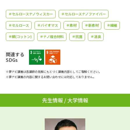
学問のミニ講義「夢ナビ講義」
学問分野解説
＃セルロースナノウィスカー
＃セルロースナノファイバー
学問の教科書
夢ナビライブ
＃セルロース
＃バイオマス
＃素材
＃新素材
＃繊維
ユーザーサポート
＃綿(コットン)
＃ナノ複合材料
＃抗菌
＃消臭
Ｑ＆Ａ よくあるご質問
大学進学IDについて
関連する
SDGs
資料の料金の
受付内容・発送状況の確認
お支払いについて
※夢ナビ講義は各講師の見解にもとづく講義内容としてご理解ください。
※夢ナビ講義の内容に関するお問い合わせには対応しておりません。
テレメール
個人情報取扱規定
お支払いサイト
テレメール進学カタログ
特定商取引表記
先生情報 / 大学情報
訂正のご案内