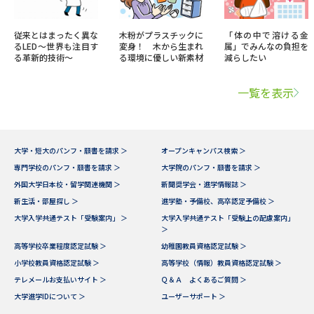
従来とはまったく異な
木粉がプラスチックに
「体の中で溶ける金
るLED～世界も注目す
変身！ 木から生まれ
属」でみんなの負担を
る革新的技術～
る環境に優しい新素材
減らしたい
一覧を表示
大学・短大のパンフ・願書を請求 ＞
オープンキャンパス検索 ＞
専門学校のパンフ・願書を請求 ＞
大学院のパンフ・願書を請求 ＞
外国大学日本校・留学関連機関 ＞
新聞奨学会・進学情報誌 ＞
新生活・部屋探し ＞
進学塾・予備校、高卒認定予備校 ＞
大学入学共通テスト「受験案内」 ＞
大学入学共通テスト「受験上の配慮案内」
＞
高等学校卒業程度認定試験 ＞
幼稚園教員資格認定試験 ＞
小学校教員資格認定試験 ＞
高等学校（情報）教員資格認定試験 ＞
テレメールお支払いサイト ＞
Ｑ＆Ａ よくあるご質問 ＞
大学進学IDについて ＞
ユーザーサポート ＞