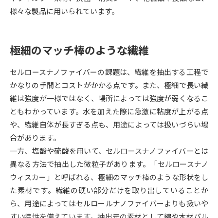
様々な製品に用いられています。
データサイエンス特集
奨学金・特待生制度特集
極細のマッチ棒のような繊維
デジタルパンフレット
進路の３択
新学年スタート号特集ページ
新学年スタート号特集ページ
セルロースナノファイバーの課題は、繊維を抽出する工程で
（高3生用）
（高2生用）
かなりの手間とコストがかかる点です。また、極細で長い繊
維は強度が一様ではなく、場所によっては強度が弱くなるこ
SELFBRAND特集ページ
ともわかっています。水を加えた際に急激に粘度が上がる点
や、繊維自体が長すぎる点も、用途によっては扱いづらい場
オープンキャンパスなどを調べる
合があります。
一方、塩酸や硫酸を用いて、セルロースナノファイバーとは
オープンキャンパス検索
実施プログラムから探す
異なる方法で抽出した微粒子があります。「セルロースナノ
ウィスカー」と呼ばれる、極細のマッチ棒のような形状をし
来場型・Web型イベント特集
夢ナビライブ
た素材です。繊維の硬い部分だけを取り出していることか
ら、用途によってはセルロールナノファイバーよりも扱いや
すい特性を備えています。抽出元の素材として綿や木材パル