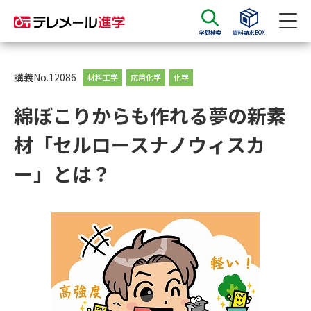
学問検索
資料請求BOX
資料請求
資料検索
講義No.12086
材料工学
応用化学
化学
綿ぼこりからも作れる夢の新素
大学・短大の資料種類から請求
材「セルロースナノウィスカ
大学パンフ
学部・学科パンフ
ー」とは？
総合型選抜・学校推薦型選抜 募
大学入学共通テスト利用選抜の
集要項＆願書
募集要項＆願書
過去問題集
大学・短大以外の資料から請求