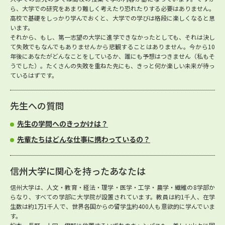
ら、大学での研究をあまり難しく考えたり恐れたりする必要はありません。
高校で基礎をしっかり学んでおくと、大学での学びは格段に楽しくなると思
います。
それから、もし、第一志望の大学に進学できなかったとしても、それは決し
て失敗でもなんでもありませんから悲観することはありません。今から10
年後にあなたがどんなことをしているか、誰にも予想はつきません（私もそ
うでした）。たくさんの失敗を重ねた先にも、きっと何か楽しい未来が待っ
ているはずです。
先生への質問
先生の学問へのきっかけは？
先輩たちはどんな仕事に携わっているの？
信州大学に関心を持ったあなたは
信州大学は、人文・教育・経法・理学・医学・工学・農学・繊維の8学部か
らなり、すべての学部に大学院が設置されています。教員は約1千人、在学
生数は約1万1千人で、世界各国からの留学生約400人も意欲的に学んでいま
す。