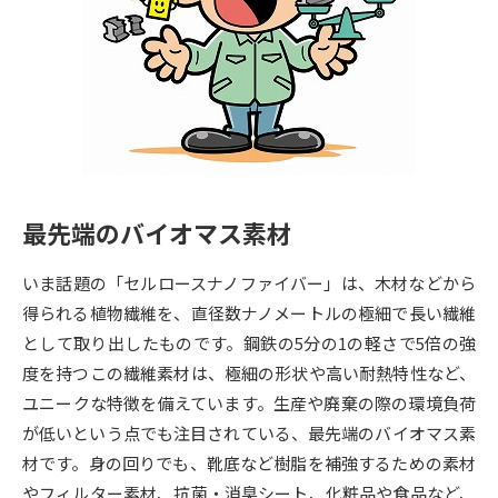
専門学校の資料請求
大学院の資料請求
大学入学共通テスト「受験案
留学・進学関連、塾・予備校
内」の請求
大学入学共通テスト「受験上の
高等学校卒業程度認定試験
配慮案内」の請求
幼稚園教員資格認定試験
小学校教員資格認定試験
最先端のバイオマス素材
高等学校（情報）教員資格認定
試験
いま話題の「セルロースナノファイバー」は、木材などから
得られる植物繊維を、直径数ナノメートルの極細で長い繊維
大学研究
大学検索
として取り出したものです。鋼鉄の5分の1の軽さで5倍の強
度を持つこの繊維素材は、極細の形状や高い耐熱特性など、
ユニークな特徴を備えています。生産や廃棄の際の環境負荷
大学で学べる内容や特徴を調べる
が低いという点でも注目されている、最先端のバイオマス素
材です。身の回りでも、靴底など樹脂を補強するための素材
国際・グローバルに強い大学特
新増設大学・学部・学科特集
やフィルター素材、抗菌・消臭シート、化粧品や食品など、
集