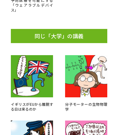
予防医療を可能にする
「ウェアラブルデバイ
ス」
」の請求
高等学校卒業程度認定試験
格認定試験
同じ「大学」の講義
大学検索
べる
ローバルに強い大学特集
イギリスがEUから離脱す
分子モーターの生物物理
制度特集
デジタルパンフレット
る日は来るのか
学
ジ（高3生用）
）