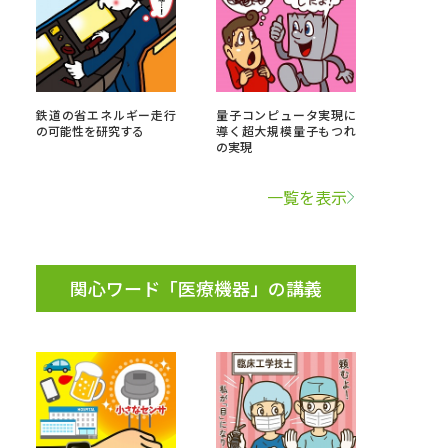
べる
鉄道の省エネルギー走行
量子コンピュータ実現に
ムから探す
の可能性を研究する
導く超大規模量子もつれ
の実現
ライブ
一覧を表示
資料検索
関心ワード「医療機器」の講義
う
先輩が入学を決めた理由
役立ちガイド