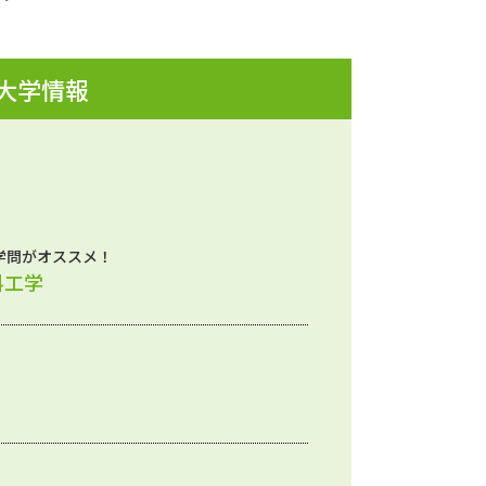
 大学情報
学問がオススメ！
料工学