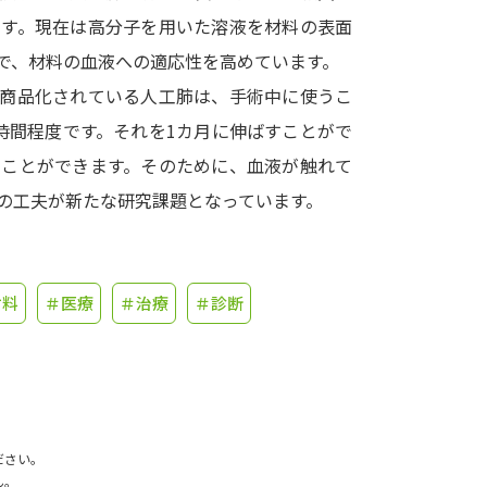
ます。現在は高分子を用いた溶液を材料の表面
学問発見
で、材料の血液への適応性を高めています。
に商品化されている人工肺は、手術中に使うこ
時間程度です。それを1カ月に伸ばすことがで
大学で学びたい学問発見
うことができます。そのために、血液が触れて
学問のミニ講義「夢ナビ講義」
学問分
の工夫が新たな研究課題となっています。
ユーザーサポート
材料
＃医療
＃治療
＃診断
Ｑ＆Ａ よくあるご質問
大学進学IDにつ
資料の料金の
お支払いについて
受付内容
個人情報取扱規定
特定商取引表記
お
ださい。
受験情報リンク
ん。