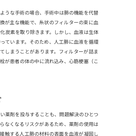
SELFBRAND特集ページ
るような手術の場合、手術中は肺の機能を代替
交換が主な機能で、糸状のフィルターの束に血
オープンキャンパスなどを調
酸化炭素を取り除きます。しかし、血液は生体
オープンキャンパス検索
実施プログラ
持っています。そのため、人工肺に血液を循環
来場型・Web型イベント特集
夢ナビ
ってしまうことがあります。フィルターが詰ま
血栓が患者の体の中に流れ込み、心筋梗塞（こ
受験準備
ぐ
志望校・出願校を調べる
併願校選び
受験スケジュールを立てよ
ない薬剤を投与することも、問題解決のひとつ
まらなくなるリスクがあるため、薬剤の使用は
テレメール全国一斉進学調査
新生活お
が接触する人工肺の材料の表面を血液が凝固し