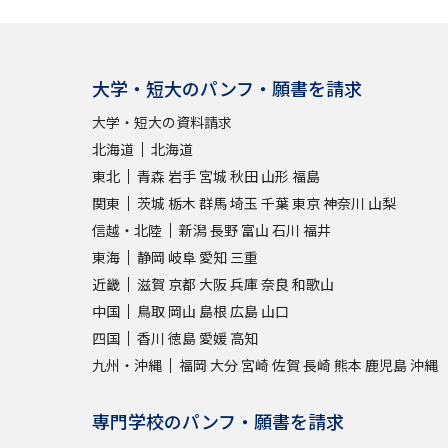
大学・短大のパンフ・願書を請求
大学・短大の資料請求
北海道
北海道
東北
青森
岩手
宮城
秋田
山形
福島
関東
茨城
栃木
群馬
埼玉
千葉
東京
神奈川
山梨
信越・北陸
新潟
長野
富山
石川
福井
東海
静岡
岐阜
愛知
三重
近畿
滋賀
京都
大阪
兵庫
奈良
和歌山
中国
鳥取
岡山
島根
広島
山口
四国
香川
徳島
愛媛
高知
九州・沖縄
福岡
大分
宮崎
佐賀
長崎
熊本
鹿児島
沖縄
専門学校のパンフ・願書を請求