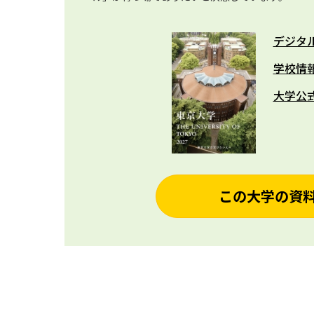
デジタ
学校情
大学公
この大学の資