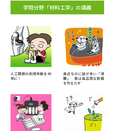
学問分野「材料工学」の講義
人工関節の耐用年数を40
身近なのに謎が多い「沸
年に！
騰」 実は高品質な鉄鋼
を作るカギ