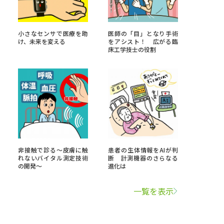
学問検索
小さなセンサで医療を助
医師の「目」となり手術
け、未来を変える
をアシスト！ 広がる臨
床工学技士の役割
野解説
学問の教科書
夢ナビライブ
非接触で診る〜皮膚に触
患者の生体情報をAIが判
れないバイタル測定技術
断 計測機器のさらなる
いて
このサイトについて
の開発～
進化は
・発送状況の確認
テレメール
お支払いサイト
一覧を表示
問合せ先
テレメール進学カタログ
訂正のご案内