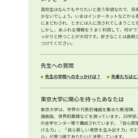
高校生はなんでもやりたいと思う年頃なので、将
少ないでしょう。いまはインターネットなどから
にまどわされ、ときには人に流されてしまうこと
しかし、あふれる情報をうまく利用して、何がで
っかりと持つことが大切です。好きなことは長続
つけてください。
先生への質問
先生の学問へのきっかけは？
先輩たちはど
東京大学に関心を持ったあなたは
東京大学は、学界の代表的権威を集めた教授陣、
諸施設、世界的業績などを誇っています。10学部、
の全学センター等で構成されています。「自ら原
ける力」、「自ら新しい発想を生み出す力」の3
ル」が育つ場でありたいと決意しています。