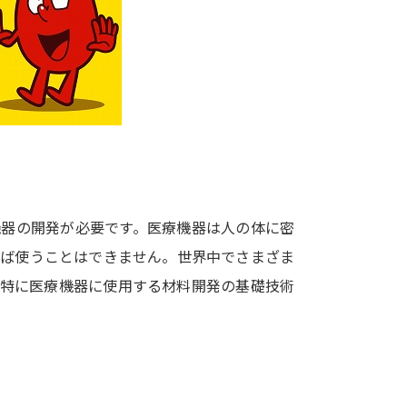
大学入学共通テスト「受験案内」の請求
大学入学共通テスト「受験上の配慮案内
幼稚園教員資格認定試験
小学校教員資
高等学校（情報）教員資格認定試験
大学研究
機器の開発が必要です。医療機器は人の体に密
大学で学べる内容や特徴を調
れば使うことはできません。世界中でさまざま
は特に医療機器に使用する材料開発の基礎技術
新増設大学・学部・学科特集
国際・グ
データサイエンス特集
奨学金・特待生
進路の３択
新学年スタート号特集ペー
新学年スタート号特集ページ（高2生用