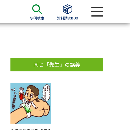
学問検索
資料請求BOX
資料検索
求
同じ「先生」の講義
願書
＆願書
過去問題集
求
留学・進学関連、塾・予備校