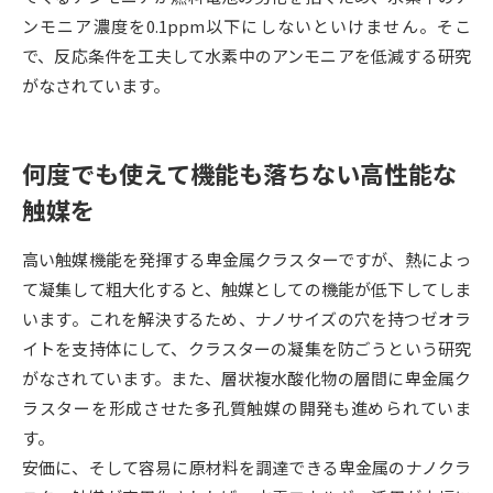
受験準備
資料検索
ンモニア濃度を0.1ppm以下にしないといけません。そこ
で、反応条件を工夫して水素中のアンモニアを低減する研究
志望校・出願校を調べる
がなされています。
併願校選び
受験スケジュールを立てよう
何度でも使えて機能も落ちない高性能な
触媒を
先輩が入学を決めた理由
テレメール全国一斉進学調査
高い触媒機能を発揮する卑金属クラスターですが、熱によっ
新生活お役立ちガイド
て凝集して粗大化すると、触媒としての機能が低下してしま
います。これを解決するため、ナノサイズの穴を持つゼオラ
イトを支持体にして、クラスターの凝集を防ごうという研究
学問発見
学問検索
がなされています。また、層状複水酸化物の層間に卑金属ク
ラスターを形成させた多孔質触媒の開発も進められていま
す。
大学で学びたい学問発見
安価に、そして容易に原材料を調達できる卑金属のナノクラ