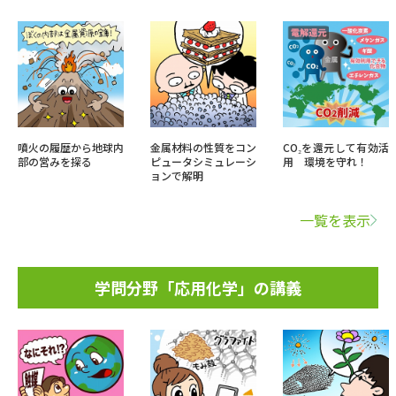
噴火の履歴から地球内
金属材料の性質をコン
CO₂を還元して有効活
部の営みを探る
ピュータシミュレーシ
用 環境を守れ！
ョンで解明
一覧を表示
学問分野「応用化学」の講義