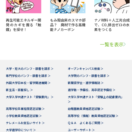
再生可能エネルギー開
もみ殻由来のスマホ部
ナノ材料＋人工光合成
発のカギを握る「触
品？ 廃材で作る高機
で、CO₂排出ゼロの水
媒」を探せ！
能ナノカーボン
素をつくる
一覧を表示
大学・短大のパンフ・願書を請求 ＞
オープンキャンパス検索 ＞
専門学校のパンフ・願書を請求 ＞
大学院のパンフ・願書を請求 ＞
外国大学日本校・留学関連機関 ＞
新聞奨学会・進学情報誌 ＞
新生活・部屋探し ＞
進学塾・予備校、高卒認定予備校 ＞
大学入学共通テスト「受験案内」 ＞
大学入学共通テスト「受験上の配慮案内」
＞
高等学校卒業程度認定試験 ＞
幼稚園教員資格認定試験 ＞
小学校教員資格認定試験 ＞
高等学校（情報）教員資格認定試験 ＞
テレメールお支払いサイト ＞
Ｑ＆Ａ よくあるご質問 ＞
大学進学IDについて ＞
ユーザーサポート ＞