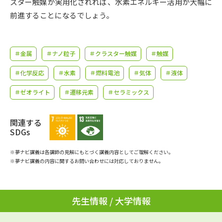
スター触媒が実用化されれば、水素エネルギー活用が大幅に
学問のミニ講義「夢ナビ講義」
学問分野解説
前進することになるでしょう。
学問の教科書
夢ナビライブ
＃金属
＃ナノ粒子
＃クラスター触媒
＃触媒
ユーザーサポート
＃化学反応
＃水素
＃燃料電池
＃気体
＃液体
Ｑ＆Ａ よくあるご質問
大学進学IDについて
＃ゼオライト
＃遷移元素
＃セラミックス
資料の料金の
受付内容・発送状況の確認
お支払いについて
関連する
SDGs
テレメール
個人情報取扱規定
お支払いサイト
※夢ナビ講義は各講師の見解にもとづく講義内容としてご理解ください。
※夢ナビ講義の内容に関するお問い合わせには対応しておりません。
テレメール進学カタログ
特定商取引表記
訂正のご案内
先生情報 / 大学情報