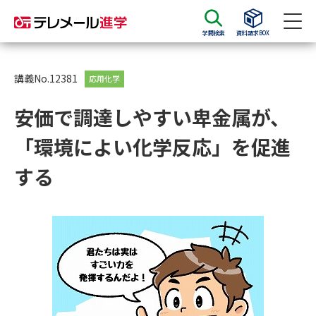
学問検索
資料請求BOX
資料請求
資料検索
講義No.12381
応用化学
安価で調達しやすい卑金属が、
大学・短大の資料種類から請求
「環境によい化学反応」を促進
大学パンフ
学部・学科パンフ
する
総合型選抜・学校推薦型選抜 募
大学入学共通テスト利用選抜の
集要項＆願書
募集要項＆願書
過去問題集
大学・短大以外の資料から請求