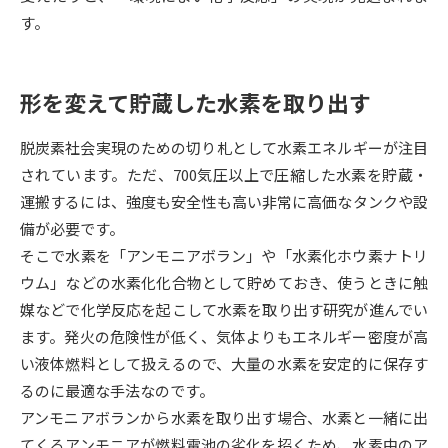
す。
データサイエンス特集
奨学金・特待生制度特集
形を変えて貯蔵した水素を取り出す
デジタルパンフレット
進路の３択
新学年スタート号特集ページ
新学年スタート号特集ページ
脱炭素社会実現のための切り札として水素エネルギーが注目
（高3生用）
（高2生用）
されています。ただ、700気圧以上で圧縮した水素を貯蔵・
運搬するには、強度も安全性も高い非常に高価なタンクや設
SELFBRAND特集ページ
備が必要です。
そこで水素を「アンモニアボラン」や「水素化ホウ素ナトリ
オープンキャンパスなどを調べる
ウム」などの水素化化合物として貯めておき、使うときに触
媒などで化学反応を起こして水素を取り出す研究が進んでい
オープンキャンパス検索
実施プログラムから探す
ます。発火の危険性が低く、気体よりもエネルギー密度が高
い液体燃料として扱えるので、大量の水素を安定的に保存す
来場型・Web型イベント特集
夢ナビライブ
るのに最適な手法なのです。
アンモニアボランから水素を取り出す場合、水素と一緒に出
てくるアンモニアが燃料電池の劣化を招くため、水素中のア