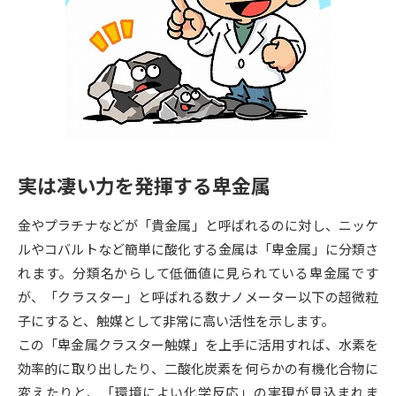
専門学校の資料請求
大学院の資料請求
大学入学共通テスト「受験案
留学・進学関連、塾・予備校
内」の請求
大学入学共通テスト「受験上の
高等学校卒業程度認定試験
配慮案内」の請求
幼稚園教員資格認定試験
小学校教員資格認定試験
実は凄い力を発揮する卑金属
高等学校（情報）教員資格認定
試験
金やプラチナなどが「貴金属」と呼ばれるのに対し、ニッケ
ルやコバルトなど簡単に酸化する金属は「卑金属」に分類さ
大学研究
大学検索
れます。分類名からして低価値に見られている卑金属です
が、「クラスター」と呼ばれる数ナノメーター以下の超微粒
子にすると、触媒として非常に高い活性を示します。
大学で学べる内容や特徴を調べる
この「卑金属クラスター触媒」を上手に活用すれば、水素を
効率的に取り出したり、二酸化炭素を何らかの有機化合物に
国際・グローバルに強い大学特
新増設大学・学部・学科特集
変えたりと、「環境によい化学反応」の実現が見込まれま
集