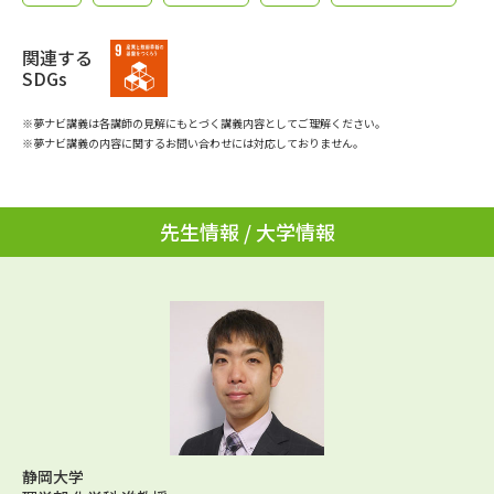
学問のミニ講義「夢ナビ講義」
学問分野解説
関連する
学問の教科書
夢ナビライブ
SDGs
※夢ナビ講義は各講師の見解にもとづく講義内容としてご理解ください。
ユーザーサポート
※夢ナビ講義の内容に関するお問い合わせには対応しておりません。
Ｑ＆Ａ よくあるご質問
大学進学IDについて
先生情報 / 大学情報
資料の料金の
受付内容・発送状況の確認
お支払いについて
テレメール
個人情報取扱規定
お支払いサイト
テレメール進学カタログ
特定商取引表記
訂正のご案内
静岡大学