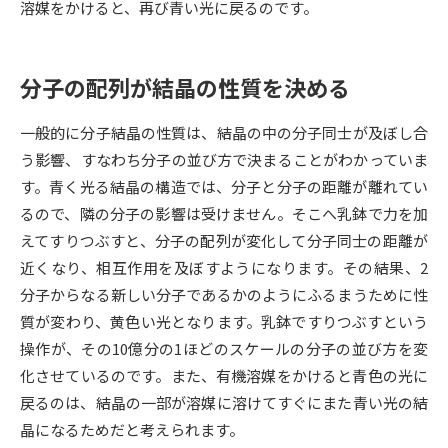
溶媒をかけると、再び青い光に戻るのです。
データサイエンス特集
奨学金・特待生制度特集
分子の配列が結晶の性質を決める
デジタルパンフレット
進路の３択
一般的に分子結晶の性質は、結晶の中の分子同士が及ぼし合
新学年スタート号特集ページ
新学年スタート号特集ページ
う影響、すなわち分子の並び方で決まることがわかっていま
（高3生用）
（高2生用）
す。青く光る結晶の構造では、分子と分子の距離が離れてい
SELFBRAND特集ページ
るので、隣の分子の影響は受けません。そこへ乳鉢で力を加
えてすりつぶすと、分子の配列が変化して分子同士の距離が
オープンキャンパスなどを調べる
近くなり、相互作用を及ぼすようになります。その結果、2
分子からなる新しい分子であるかのようにふるまうために性
オープンキャンパス検索
実施プログラムから探す
質が変わり、黄色い光となります。乳鉢ですりつぶすという
操作が、その10億分の1ほどのスケールの分子の並び方を変
来場型・Web型イベント特集
夢ナビライブ
化させているのです。また、有機溶媒をかけると青色の光に
戻るのは、結晶の一部が溶媒に溶けてすぐにまた青い光の結
晶になるためだと考えられます。