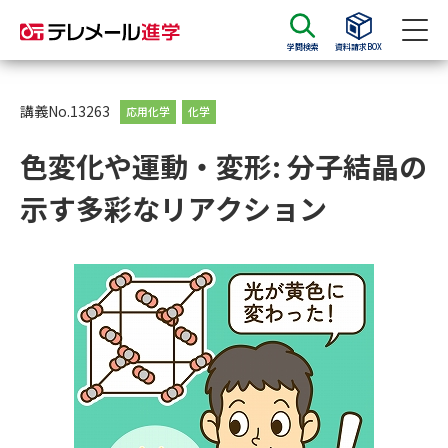
学問検索
資料請求BOX
資料請求
資料検索
講義No.13263
応用化学
化学
色変化や運動・変形: 分子結晶の
大学・短大の資料種類から請求
示す多彩なリアクション
大学パンフ
学部・学科パンフ
総合型選抜・学校推薦型選抜 募
大学入学共通テスト利用選抜の
集要項＆願書
募集要項＆願書
過去問題集
大学・短大以外の資料から請求