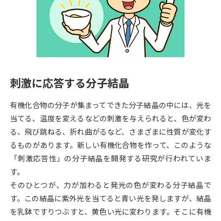
専門学校の資料請求
大学院の資料請求
大学入学共通テスト「受験案
留学・進学関連、塾・予備校
内」の請求
大学入学共通テスト「受験上の
高等学校卒業程度認定試験
配慮案内」の請求
刺激に応答する分子結晶
幼稚園教員資格認定試験
小学校教員資格認定試験
有機化合物の分子が集まってできた分子結晶の中には、光を
高等学校（情報）教員資格認定
試験
当てる、温度を変えるなどの刺激を与えられると、色が変わ
る、飛び跳ねる、折れ曲がるなど、さまざまに性質が変化す
るものがあります。新しい有機化合物を作って、このような
大学研究
大学検索
「刺激応答性」の分子結晶を開発する研究が行われていま
す。
そのひとつが、力が加わると発光の色が変わる分子結晶で
大学で学べる内容や特徴を調べる
す。この結晶に紫外光を当てると青い光を発しますが、結晶
国際・グローバルに強い大学特
を乳鉢ですりつぶすと、黄色い光に変わります。そこに有機
新増設大学・学部・学科特集
集