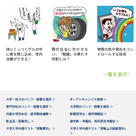
体にくっつくゲルの中
現代社会に欠かせな
物質の色や発光をコン
に薬を閉じ込め、体内
い、「触媒」の果たす
トロールする技術
治療ができる！
役割とは？
一覧を表示
大学・短大のパンフ・願書を請求 ＞
オープンキャンパス検索 ＞
専門学校のパンフ・願書を請求 ＞
大学院のパンフ・願書を請求 ＞
外国大学日本校・留学関連機関 ＞
新聞奨学会・進学情報誌 ＞
新生活・部屋探し ＞
進学塾・予備校、高卒認定予備校 ＞
大学入学共通テスト「受験案内」 ＞
大学入学共通テスト「受験上の配慮案内」
＞