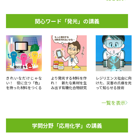
関心ワード「発光」の講義
きれいなだけじゃな
より発光する材料を作
レジリエンス社会に向
い！ 役に立つ「色」
れ！ 新たな素材を生
けた、災害の爪痕を光
を持った材料をつくる
み出す有機化合物研究
って知らせる技術
一覧を表示
学問分野「応用化学」の講義