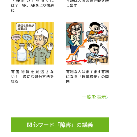
「VR酔い」を防ぐに
言語は人間の世界観を映
は？ VR、ARをより快適
し出す
に
」の請求
高等学校卒業程度認定試験
格認定試験
大学検索
有害物質を見逃さな
有利な人はますます有利
い！ 適切な処分方法を
になる「教育格差」の問
探る
題
べる
一覧を表示
ローバルに強い大学特集
制度特集
デジタルパンフレット
ジ（高3生用）
関心ワード「障害」の講義
）