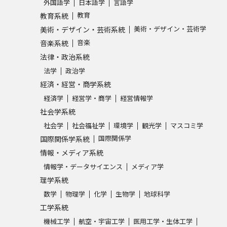
外国語学
日本語学
言語学
教育
教育系統
美術・デザイン・芸術学
美術・デザイン・芸術系統
音楽
音楽系統
法律・政治系統
法学
政治学
経済・経営・商学系統
経済学
経営学・商学
経営情報学
社会学系統
社会学
社会福祉学
環境学
観光学
マスコミ学
国際関係学
国際関係学系統
情報・メディア系統
情報学・データサイエンス
メディア学
理学系統
数学
物理学
化学
生物学
地球科学
工学系統
機械工学
航空・宇宙工学
医用工学・生体工学