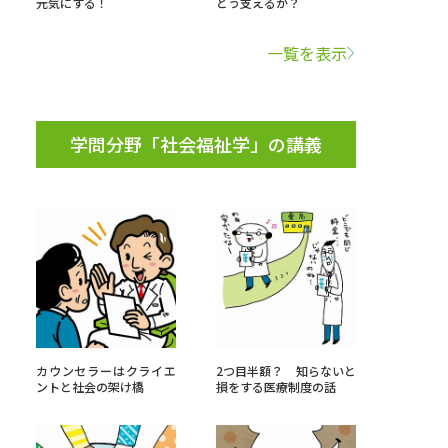
元気にする！
どう支えるか？
学問検索
一覧を表示
学問分野「社会福祉学」の講義
野解説
学問の教科書
夢ナビライブ
いて
このサイトについて
・発送状況の確認
テレメール
お支払いサイト
カウンセラーはクライエ
2つ目半額？ 知らないと
ントと社会の架け橋
損をする医療制度の話
問合せ先
テレメール進学カタログ
訂正のご案内