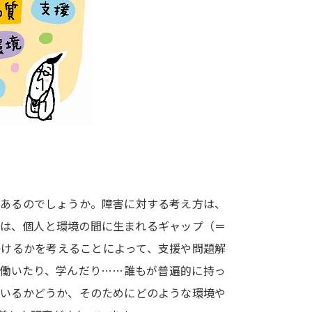
大学入学共通テスト「受験案内」の請求
大学入学共通テスト「受験上の配慮案内
幼稚園教員資格認定試験
小学校教員資
高等学校（情報）教員資格認定試験
大学研究
大学で学べる内容や特徴を調
にあるのでしょうか。障害に対する考え方は、
では、個人と環境の間に生まれるギャップ（＝
新増設大学・学部・学科特集
国際・グ
かけるかを考えることによって、支援や問題解
データサイエンス特集
奨学金・特待生
、働いたり、学んだり……誰もが普遍的に持っ
進路の３択
新学年スタート号特集ペー
ているかどうか、そのためにどのような環境や
新学年スタート号特集ページ（高2生用