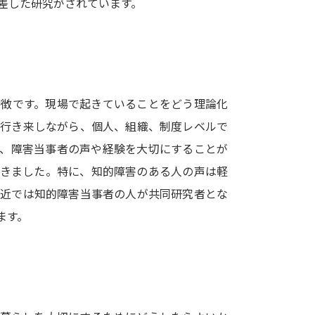
差した研究がされています。
SELFBRAND特集ページ
オープンキャンパスなどを調
オープンキャンパス検索
実施プログラ
特徴です。現場で起きていることをどう理論化
来場型・Web型イベント特集
夢ナビ
を行き来しながら、個人、組織、制度レベルで
ば、障害当事者の声や経験を大切にすることが
てきました。特に、知的障害のある人の声は軽
受験準備
最近では知的障害当事者の人が共同研究者とな
ます。
志望校・出願校を調べる
併願校選び
受験スケジュールを立てよ
テレメール全国一斉進学調査
新生活お