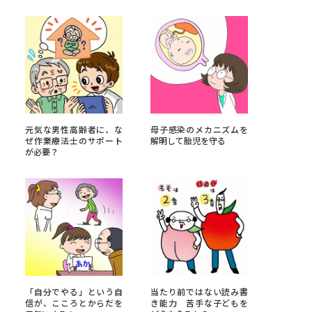
べる
ムから探す
ライブ
元気な男性高齢者に、な
母子感染のメカニズムを
ぜ作業療法士のサポート
解明して胎児を守る
が必要？
資料検索
う
先輩が入学を決めた理由
役立ちガイド
「自分でやる」という自
当たり前ではない読み書
信が、こころとからだを
き能力 苦手な子どもを