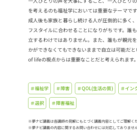
一人ひとりの声を大事にすること、一人ひとり
を考えるのも福祉学においては重要なテーマで
成人後も家族と暮らし続ける人が圧倒的に多く
フスタイルに合わせることになりがちです。誰
立するわけではありません。また、誰もが親元
かができなくてもできないままで自立は可能だという
of lifeの視点からは重要なことだと考えられます
＃福祉学
＃障害
＃QOL(生活の質)
＃イン
＃選択
＃障害福祉
※夢ナビ講義は各講師の見解にもとづく講義内容としてご理解く
※夢ナビ講義の内容に関するお問い合わせには対応しておりませ