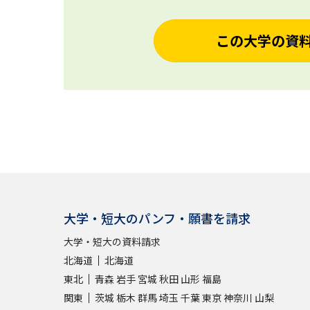
この大学の資
大学・短大のパンフ・願書を請求
大学・短大の資料請求
北海道
北海道
東北
青森
岩手
宮城
秋田
山形
福島
関東
茨城
栃木
群馬
埼玉
千葉
東京
神奈川
山梨