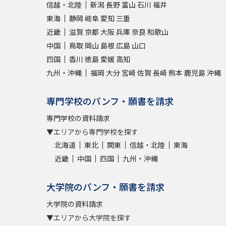
信越・北陸
新潟
長野
富山
石川
福井
東海
静岡
岐阜
愛知
三重
近畿
滋賀
京都
大阪
兵庫
奈良
和歌山
中国
鳥取
岡山
島根
広島
山口
四国
香川
徳島
愛媛
高知
九州・沖縄
福岡
大分
宮崎
佐賀
長崎
熊本
鹿児島
沖縄
専門学校のパンフ・願書を請求
専門学校の資料請求
▼エリアから専門学校を探す
北海道
東北
関東
信越・北陸
東海
近畿
中国
四国
九州・沖縄
大学院のパンフ・願書を請求
大学院の資料請求
▼エリアから大学院を探す