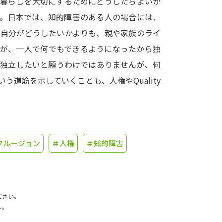
の暮らしを大切にするためにどうしたらよいか
す。日本では、知的障害のある人の場合には、
学問発見
、自分がどうしたいかよりも、親や家族のライ
もが、一人で何でもできるようになったから独
大学で学びたい学問発見
を独立したいと願うわけではありませんが、何
道筋を示していくことも、人権やQuality
学問のミニ講義「夢ナビ講義」
学問分
。
ユーザーサポート
クルージョン
＃人権
＃知的障害
Ｑ＆Ａ よくあるご質問
大学進学IDにつ
資料の料金の
お支払いについて
受付内容
個人情報取扱規定
特定商取引表記
お
ださい。
ん。
受験情報リンク