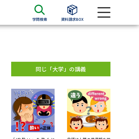
学問検索
資料請求BOX
資料検索
求
同じ「大学」の講義
願書
＆願書
過去問題集
求
留学・進学関連、塾・予備校