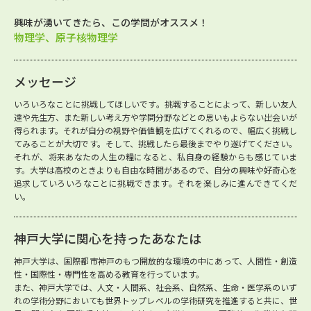
興味が湧いてきたら、この学問がオススメ！
物理学、原子核物理学
メッセージ
いろいろなことに挑戦してほしいです。挑戦することによって、新しい友人
達や先生方、また新しい考え方や学問分野などとの思いもよらない出会いが
得られます。それが自分の視野や価値観を広げてくれるので、幅広く挑戦し
てみることが大切です。そして、挑戦したら最後までやり遂げてください。
それが、将来あなたの人生の糧になると、私自身の経験からも感じていま
す。大学は高校のときよりも自由な時間があるので、自分の興味や好奇心を
追求していろいろなことに挑戦できます。それを楽しみに進んできてくだ
い。
神戸大学に関心を持ったあなたは
神戸大学は、国際都市神戸のもつ開放的な環境の中にあって、人間性・創造
性・国際性・専門性を高める教育を行っています。
また、神戸大学では、人文・人間系、社会系、自然系、生命・医学系のいず
れの学術分野においても世界トップレベルの学術研究を推進すると共に、世