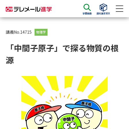
学問検索
資料請求BOX
資料請求
資料検索
講義No.14715
物理学
「中間子原子」で探る物質の根
大学・短大の資料種類から請求
源
大学パンフ
学部・学科パンフ
総合型選抜・学校推薦型選抜 募
大学入学共通テスト利用選抜の
集要項＆願書
募集要項＆願書
過去問題集
大学・短大以外の資料から請求