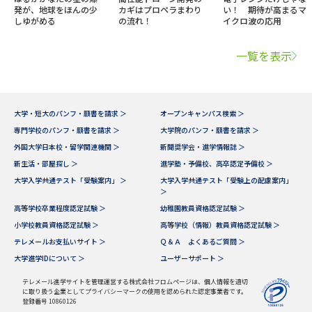
発が、地球をほんの少
カギはプロペラまわり
い！ 期待が高まるマ
しゆがめる
の流れ！
イクロ波の応用
一覧を表示
大学・短大のパンフ・願書を請求 ＞
オープンキャンパス検索 ＞
専門学校のパンフ・願書を請求 ＞
大学院のパンフ・願書を請求 ＞
外国大学日本校・留学関連機関 ＞
新聞奨学会・進学情報誌 ＞
新生活・部屋探し ＞
進学塾・予備校、高卒認定予備校 ＞
大学入学共通テスト「受験案内」 ＞
大学入学共通テスト「受験上の配慮案内」
＞
高等学校卒業程度認定試験 ＞
幼稚園教員資格認定試験 ＞
小学校教員資格認定試験 ＞
高等学校（情報）教員資格認定試験 ＞
テレメールお支払いサイト ＞
Ｑ＆Ａ よくあるご質問 ＞
大学進学IDについて ＞
ユーザーサポート ＞
テレメール進学サイトを管理運営する株式会社フロムページは、個人情報を適切
に取り扱う企業としてプライバシーマークの使用を認められた認定事業者です。
登録番号 10860126