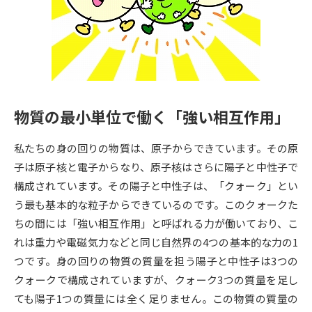
専門学校の資料請求
大学院の資料請求
大学入学共通テスト「受験案
留学・進学関連、塾・予備校
内」の請求
大学入学共通テスト「受験上の
高等学校卒業程度認定試験
配慮案内」の請求
物質の最小単位で働く「強い相互作用」
幼稚園教員資格認定試験
小学校教員資格認定試験
私たちの身の回りの物質は、原子からできています。その原
高等学校（情報）教員資格認定
試験
子は原子核と電子からなり、原子核はさらに陽子と中性子で
構成されています。その陽子と中性子は、「クォーク」とい
う最も基本的な粒子からできているのです。このクォークた
大学研究
大学検索
ちの間には「強い相互作用」と呼ばれる力が働いており、こ
れは重力や電磁気力などと同じ自然界の4つの基本的な力の1
つです。身の回りの物質の質量を担う陽子と中性子は3つの
大学で学べる内容や特徴を調べる
クォークで構成されていますが、クォーク3つの質量を足し
国際・グローバルに強い大学特
ても陽子1つの質量には全く足りません。この物質の質量の
新増設大学・学部・学科特集
集