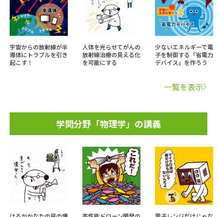
宇宙からの放射線が半
人体を光らせてがんの
少ないエネルギーで電
導体にトラブルを引き
放射線治療の見える化
子を制御する「省電力
起こす！
を可能にする
デバイス」を作ろう
一覧を表示
学問分野「物理学」の講義
はるかかなたの星の爆
高性能ドローン開発の
電子レンジだけじゃな