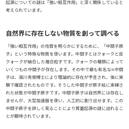
起源についての謎は「強い相互作用」と深く関係していると
考えられています。
データサイエンス特集
奨学金・特待生制度特集
デジタルパンフレット
進路の３択
自然界に存在しない物質を創って調べる
新学年スタート号特集ページ
新学年スタート号特集ページ
「強い相互作用」の性質を明らかにするために、「中間子原
（高3生用）
（高2生用）
子」という特殊な物質を使います。中間子とはクォークと反
SELFBRAND特集ページ
クォークが結合した複合粒子です。クォークの種類によって
いくつもの中間子が存在します。その中で最も有名なπ中間
オープンキャンパスなどを調べる
子は、湯川秀樹博士により理論的に存在が予言され、後に実
験で確認されたものです。そうした中間子が原子核に束縛さ
オープンキャンパス検索
実施プログラムから探す
れた状態が中間子原子です。中間子原子は自然界には存在し
ませんが、大型加速器を使い、人工的に創り出せます。この
来場型・Web型イベント特集
夢ナビライブ
中間子原子を詳しく見ることにより質量起源の謎に迫れるこ
とが期待されています。