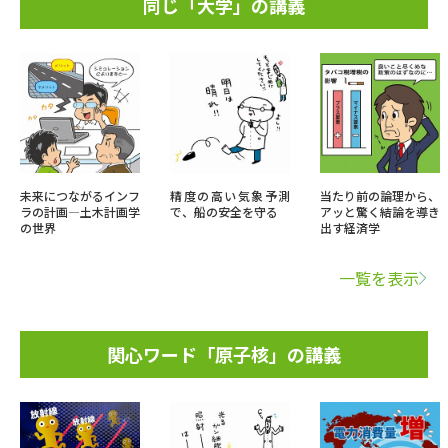
同じ「大学」の講義
未来につながるインフ
精度の高い気象予測
当たり前の論理から、
ラの計画―土木計画学
で、船の安全を守る
アッと驚く結論を導き
の世界
出す経済学
一覧を表示
関心ワード「原子核」の講義