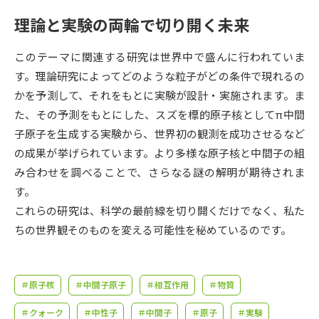
受験準備
資料検索
理論と実験の両輪で切り開く未来
志望校・出願校を調べる
このテーマに関連する研究は世界中で盛んに行われていま
す。理論研究によってどのような粒子がどの条件で現れるの
併願校選び
受験スケジュールを立てよう
かを予測して、それをもとに実験が設計・実施されます。ま
た、その予測をもとにした、スズを標的原子核としてπ中間
先輩が入学を決めた理由
子原子を生成する実験から、世界初の観測を成功させるなど
テレメール全国一斉進学調査
の成果が挙げられています。より多様な原子核と中間子の組
み合わせを調べることで、さらなる謎の解明が期待されま
新生活お役立ちガイド
す。
これらの研究は、科学の最前線を切り開くだけでなく、私た
学問発見
学問検索
ちの世界観そのものを変える可能性を秘めているのです。
大学で学びたい学問発見
＃原子核
＃中間子原子
＃相互作用
＃物質
＃クォーク
＃中性子
＃中間子
＃原子
＃実験