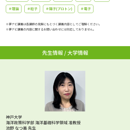
学問のミニ講義「夢ナビ講義」
学問分野解説
＃理論
＃粒子
＃陽子(プロトン)
＃電子
学問の教科書
夢ナビライブ
※夢ナビ講義は各講師の見解にもとづく講義内容としてご理解ください。
※夢ナビ講義の内容に関するお問い合わせには対応しておりません。
ユーザーサポート
Ｑ＆Ａ よくあるご質問
大学進学IDについて
先生情報 / 大学情報
資料の料金の
受付内容・発送状況の確認
お支払いについて
テレメール
個人情報取扱規定
お支払いサイト
テレメール進学カタログ
特定商取引表記
訂正のご案内
神戸大学
海洋政策科学部 海洋基礎科学領域 准教授
池野 なつ美 先生