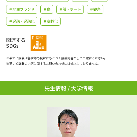
学問のミニ講義「夢ナビ講義」
学問分野解説
＃地域ブランド
＃島
＃船・ボート
＃観光
学問の教科書
夢ナビライブ
＃過疎・過疎化
＃高齢化
ユーザーサポート
関連する
SDGs
Ｑ＆Ａ よくあるご質問
大学進学IDについて
※夢ナビ講義は各講師の見解にもとづく講義内容としてご理解ください。
※夢ナビ講義の内容に関するお問い合わせには対応しておりません。
資料の料金の
受付内容・発送状況の確認
お支払いについて
テレメール
個人情報取扱規定
先生情報 / 大学情報
お支払いサイト
テレメール進学カタログ
特定商取引表記
訂正のご案内