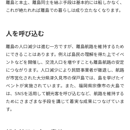
離島と本土、離島同士を結ぶ手段は基本的には船しかなく、
これが絶たれれば離島での暮らしは成り立たなくなります。
データサイエンス特集
奨学金・特待生制度特集
デジタルパンフレット
進路の３択
人を呼び込む
新学年スタート号特集ページ
新学年スタート号特集ページ
離島の人口減少は進む一方ですが、離島航路を維持するため
（高3生用）
（高2生用）
にできることはあります。例えば島民の理解を得た上でイベ
SELFBRAND特集ページ
ントなどを開催し、交流人口を増やすことも離島航路の安定
につながります。人口減少により民間事業者が撤退し、航路
オープンキャンパスなどを調べる
が市営化された大分県津久見市の保戸島では、島を挙げたイ
ベントが実施されています。また、福岡県宗像市の大島で
オープンキャンパス検索
実施プログラムから探す
は、SNSを活用して観光客を呼び込むなど、航路を維持する
ためにさまざまな手段を講じて着実な成果につなげていま
来場型・Web型イベント特集
夢ナビライブ
す。