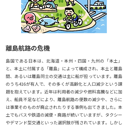
専門学校の資料請求
大学院の資料請求
大学入学共通テスト「受験案
留学・進学関連、塾・予備校
内」の請求
大学入学共通テスト「受験上の
高等学校卒業程度認定試験
配慮案内」の請求
離島航路の危機
幼稚園教員資格認定試験
小学校教員資格認定試験
島国である日本は、北海道・本州・四国・九州の「本土」
高等学校（情報）教員資格認定
試験
と、本土に付属する「離島」によって構成され、本土と離島
間、あるいは離島同士の交通は主に船が担っています。離島
のうち416が有人で、その多くが高齢化と人口減少という課
大学研究
大学検索
題を抱えています。近年は利用者の減少や燃料高騰などに加
え、船員不足などにより、離島航路の便数の減少や、さらに
は事業そのものが廃止されたりする事例も出てきました。本
大学で学べる内容や特徴を調べる
土でもバスや鉄道の減便・廃路が続いていますが、タクシー
国際・グローバルに強い大学特
やデマンド型交通といった選択肢が残されています。しかし
新増設大学・学部・学科特集
集