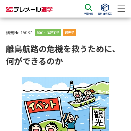
学問検索
資料請求BOX
資料請求
資料検索
講義No.15037
船舶・海洋工学
観光学
離島航路の危機を救うために、
大学・短大の資料種類から請求
何ができるのか
大学パンフ
学部・学科パンフ
総合型選抜・学校推薦型選抜 募
大学入学共通テスト利用選抜の
集要項＆願書
募集要項＆願書
過去問題集
大学・短大以外の資料から請求