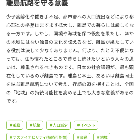
受験準備
資料検索
離島航路を守る意義
少子高齢化や働き手不足、都市部への人口流出などにより都
志望校・出願校を調べる
心部との格差はますます拡大し、離島での暮らしは厳しくな
る一方です。しかし、国境や海域を保つ役割を果たし、ほか
併願校選び
受験スケジュールを立てよう
の地域にはない独自の文化を伝えるなど、離島が果たしてい
る役割は決して少なくありません。何より、たとえ不便にな
先輩が入学を決めた理由
っても、住み慣れたところで暮らし続けたいという人々の思
テレメール全国一斉進学調査
いは、尊重されるべきものです。日本の社会課題が、最も顕
在化しているのが離島です。離島と本土、あるいは離島同士
新生活お役立ちガイド
を結ぶ離島航路について考え、存続の道を探すことは、全国
の「地域」の持続可能性を高める上でも大きな意義があるの
学問発見
学問検索
です。
大学で学びたい学問発見
＃離島
＃航路
＃人口減少
＃イベント
＃サステイナビリティ(持続可能性)
＃交通
＃地域