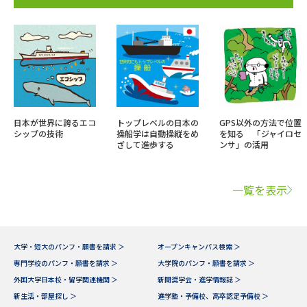
日本が世界に誇るエコ
トップレベルの日本の
GPS以外の方法で位置
シップの技術
操船学は自動操縦をめ
を知る 「ジャイロセ
ざして進歩する
ンサ」の活用
一覧を表示
大学・短大のパンフ・願書を請求 ＞
オープンキャンパス検索 ＞
専門学校のパンフ・願書を請求 ＞
大学院のパンフ・願書を請求 ＞
外国大学日本校・留学関連機関 ＞
新聞奨学会・進学情報誌 ＞
新生活・部屋探し ＞
進学塾・予備校、高卒認定予備校 ＞