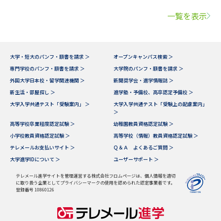
一覧を表示
大学・短大のパンフ・願書を請求 ＞
オープンキャンパス検索 ＞
専門学校のパンフ・願書を請求 ＞
大学院のパンフ・願書を請求 ＞
外国大学日本校・留学関連機関 ＞
新聞奨学会・進学情報誌 ＞
新生活・部屋探し ＞
進学塾・予備校、高卒認定予備校 ＞
大学入学共通テスト「受験案内」 ＞
大学入学共通テスト「受験上の配慮案内」
＞
高等学校卒業程度認定試験 ＞
幼稚園教員資格認定試験 ＞
小学校教員資格認定試験 ＞
高等学校（情報）教員資格認定試験 ＞
テレメールお支払いサイト ＞
Ｑ＆Ａ よくあるご質問 ＞
大学進学IDについて ＞
ユーザーサポート ＞
テレメール進学サイトを管理運営する株式会社フロムページは、個人情報を適切
に取り扱う企業としてプライバシーマークの使用を認められた認定事業者です。
登録番号 10860126