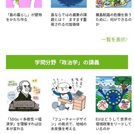
「島の暮らし」が建物
島ならではの農業の課
離島航路の危機を救う
をかたち作る
題とは？ ますます重
ために、何ができるの
視される付加価値
か
一覧を表示
学問分野「政治学」の講義
「SDGs＋多様性＝経
「フューチャーデザイ
EUはどうして世界の
済学」を理解すれば日
ン」の視点で、地域の
環境政策をリードして
本が変わる
未来像を考える
いるのか