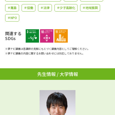
学問のミニ講義「夢ナビ講義」
学問分野解説
＃離島
＃協働
＃法律
＃少子高齢化
＃地域振興
学問の教科書
夢ナビライブ
＃NPO
ユーザーサポート
関連する
SDGs
Ｑ＆Ａ よくあるご質問
大学進学IDについて
※夢ナビ講義は各講師の見解にもとづく講義内容としてご理解ください。
※夢ナビ講義の内容に関するお問い合わせには対応しておりません。
資料の料金の
受付内容・発送状況の確認
お支払いについて
テレメール
個人情報取扱規定
先生情報 / 大学情報
お支払いサイト
テレメール進学カタログ
特定商取引表記
訂正のご案内