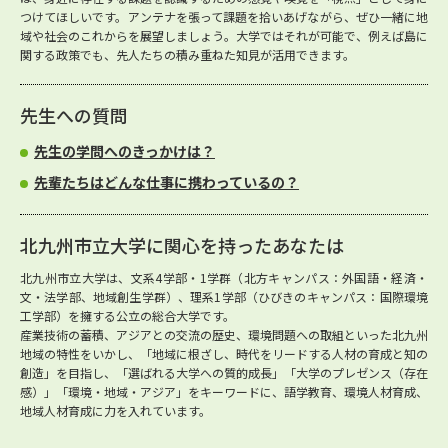
つけてほしいです。アンテナを張って課題を拾いあげながら、ぜひ一緒に地
域や社会のこれからを展望しましょう。大学ではそれが可能で、例えば島に
関する政策でも、先人たちの積み重ねた知見が活用できます。
先生への質問
先生の学問へのきっかけは？
先輩たちはどんな仕事に携わっているの？
北九州市立大学に関心を持ったあなたは
北九州市立大学は、文系4学部・1学群（北方キャンパス：外国語・経済・
文・法学部、地域創生学群）、理系1学部（ひびきのキャンパス：国際環境
工学部）を擁する公立の総合大学です。
産業技術の蓄積、アジアとの交流の歴史、環境問題への取組といった北九州
地域の特性をいかし、「地域に根ざし、時代をリードする人材の育成と知の
創造」を目指し、「選ばれる大学への質的成長」「大学のプレゼンス（存在
感）」「環境・地域・アジア」をキーワードに、語学教育、環境人材育成、
地域人材育成に力を入れています。