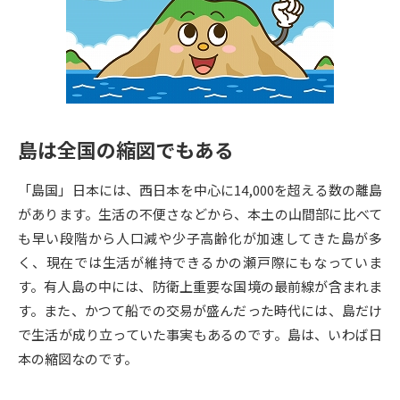
専門学校の資料請求
大学院の資料請求
大学入学共通テスト「受験案
留学・進学関連、塾・予備校
内」の請求
大学入学共通テスト「受験上の
高等学校卒業程度認定試験
配慮案内」の請求
島は全国の縮図でもある
幼稚園教員資格認定試験
小学校教員資格認定試験
「島国」日本には、西日本を中心に14,000を超える数の離島
高等学校（情報）教員資格認定
試験
があります。生活の不便さなどから、本土の山間部に比べて
も早い段階から人口減や少子高齢化が加速してきた島が多
く、現在では生活が維持できるかの瀬戸際にもなっていま
大学研究
大学検索
す。有人島の中には、防衛上重要な国境の最前線が含まれま
す。また、かつて船での交易が盛んだった時代には、島だけ
で生活が成り立っていた事実もあるのです。島は、いわば日
大学で学べる内容や特徴を調べる
本の縮図なのです。
国際・グローバルに強い大学特
新増設大学・学部・学科特集
集