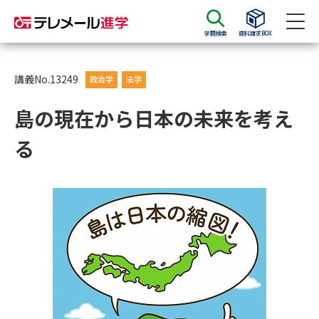
学問検索
資料請求BOX
資料請求
資料検索
講義No.13249
政治学
法学
島の現在から日本の未来を考え
大学・短大の資料種類から請求
る
大学パンフ
学部・学科パンフ
総合型選抜・学校推薦型選抜 募
大学入学共通テスト利用選抜の
集要項＆願書
募集要項＆願書
過去問題集
大学・短大以外の資料から請求