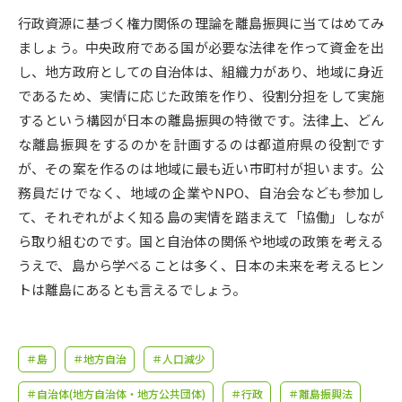
受験準備
資料検索
行政資源に基づく権力関係の理論を離島振興に当てはめてみ
ましょう。中央政府である国が必要な法律を作って資金を出
志望校・出願校を調べる
し、地方政府としての自治体は、組織力があり、地域に身近
であるため、実情に応じた政策を作り、役割分担をして実施
併願校選び
受験スケジュールを立てよう
するという構図が日本の離島振興の特徴です。法律上、どん
な離島振興をするのかを計画するのは都道府県の役割です
先輩が入学を決めた理由
が、その案を作るのは地域に最も近い市町村が担います。公
テレメール全国一斉進学調査
務員だけでなく、地域の企業やNPO、自治会なども参加し
て、それぞれがよく知る島の実情を踏まえて「協働」しなが
新生活お役立ちガイド
ら取り組むのです。国と自治体の関係や地域の政策を考える
うえで、島から学べることは多く、日本の未来を考えるヒン
学問発見
学問検索
トは離島にあるとも言えるでしょう。
大学で学びたい学問発見
＃島
＃地方自治
＃人口減少
＃自治体(地方自治体・地方公共団体)
＃行政
＃離島振興法