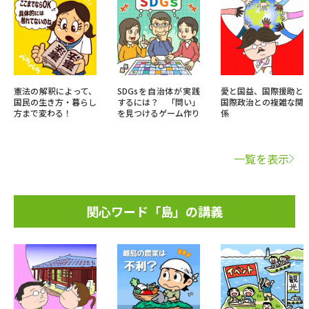
憲法の解釈によって、
SDGsを自治体が実践
愛と国益、国際援助と
国民の生き方・暮らし
するには？ 「問い」
国際政治との複雑な関
方まで変わる！
を見つけるゲーム作り
係
一覧を表示
関心ワード「島」の講義