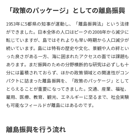
「政策のパッケージ」としての離島振興
データサイエンス特集
奨学金・特待生制度特集
1953年に5都県の知事が運動し、「離島振興法」という法律
デジタルパンフレット
進路の３択
ができました。日本全体の人口はピークの2008年から減少に
転じていますが、島ではそれよりも早い時期から人口減少が
新学年スタート号特集ページ
新学年スタート号特集ページ
続いています。島には特有の歴史や文化、景観や人の絆とい
（高3生用）
（高2生用）
った良さがある一方、海に囲まれたアクセスの面では課題も
SELFBRAND特集ページ
あります。まだ振興のための分野横断的な研究は必ずしも十
分には蓄積されておらず、ほかの政策領域との関連性がコン
オープンキャンパスなどを調べる
パクトに詰まった離島振興を、「政策のパッケージ」として
とらえることが重要になってきました。交通、産業、福祉、
オープンキャンパス検索
実施プログラムから探す
雇用、医療、教育、観光、エネルギーに至るまで、社会実験
も可能なフィールドが離島にはあるのです。
来場型・Web型イベント特集
夢ナビライブ
離島振興を行う流れ