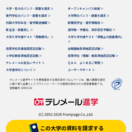
大学・短大のパンフ・願書を請求 ＞
オープンキャンパス検索 ＞
専門学校のパンフ・願書を請求 ＞
大学院のパンフ・願書を請求 ＞
外国大学日本校・留学関連機関 ＞
新聞奨学会・進学情報誌 ＞
新生活・部屋探し ＞
進学塾・予備校、高卒認定予備校 ＞
大学入学共通テスト「受験案内」 ＞
大学入学共通テスト「受験上の配慮案内」
＞
高等学校卒業程度認定試験 ＞
幼稚園教員資格認定試験 ＞
小学校教員資格認定試験 ＞
高等学校（情報）教員資格認定試験 ＞
テレメールお支払いサイト ＞
Ｑ＆Ａ よくあるご質問 ＞
大学進学IDについて ＞
ユーザーサポート ＞
テレメール進学サイトを管理運営する株式会社フロムページは、個人情報を適切
に取り扱う企業としてプライバシーマークの使用を認められた認定事業者です。
登録番号 10860126
(C) 2002-2026 Frompage.Co.,Ltd.
この大学の資料を
請求する