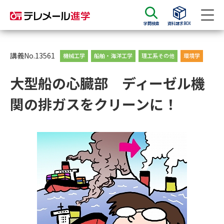
学問検索
資料請求BOX
資料請求
資料検索
講義No.13561
機械工学
船舶・海洋工学
理工系その他
環境学
大型船の心臓部 ディーゼル機
大学・短大の資料種類から請求
関の排ガスをクリーンに！
大学パンフ
学部・学科パンフ
総合型選抜・学校推薦型選抜 募
大学入学共通テスト利用選抜の
集要項＆願書
募集要項＆願書
過去問題集
大学・短大以外の資料から請求