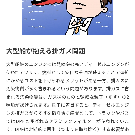
専門学校の資料請求
大学院の資料請求
大学入学共通テスト「受験案
留学・進学関連、塾・予備校
内」の請求
大学入学共通テスト「受験上の
高等学校卒業程度認定試験
配慮案内」の請求
大型船が抱える排ガス問題
幼稚園教員資格認定試験
小学校教員資格認定試験
大型船舶のエンジンには熱効率の高いディーゼルエンジンが
高等学校（情報）教員資格認定
試験
使われています。燃料として安価な重油が使えることで運航
にかかるコストを下げられるメリットがある一方、排ガスに
汚染物質が多く含まれるという問題があります。排ガスに含
大学研究
大学検索
まれる汚染物質は、ガス状のものと微細な粒子（すす）の2
種類があげられます。粒子に着目すると、ディーゼルエンジ
ンの排ガスからすすを取り除く装置として、トラックやバス
大学で学べる内容や特徴を調べる
ではDPFと呼ばれるセラミックフィルターが使われていま
国際・グローバルに強い大学特
す。DPFは定期的に再生（つまりを取り除く）する必要があ
新増設大学・学部・学科特集
集