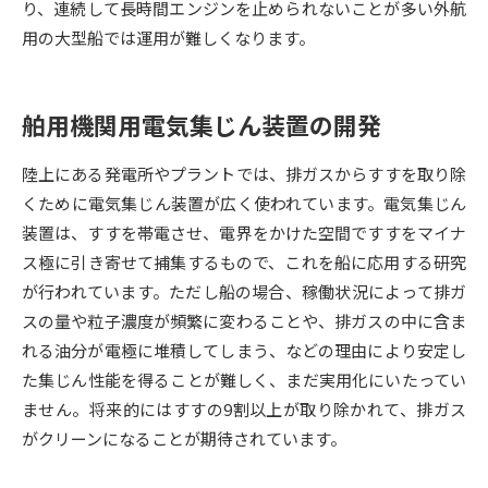
り、連続して長時間エンジンを止められないことが多い外航
用の大型船では運用が難しくなります。
データサイエンス特集
奨学金・特待生制度特集
デジタルパンフレット
進路の３択
舶用機関用電気集じん装置の開発
新学年スタート号特集ページ
新学年スタート号特集ページ
陸上にある発電所やプラントでは、排ガスからすすを取り除
（高3生用）
（高2生用）
くために電気集じん装置が広く使われています。電気集じん
SELFBRAND特集ページ
装置は、すすを帯電させ、電界をかけた空間ですすをマイナ
ス極に引き寄せて捕集するもので、これを船に応用する研究
オープンキャンパスなどを調べる
が行われています。ただし船の場合、稼働状況によって排ガ
スの量や粒子濃度が頻繁に変わることや、排ガスの中に含ま
オープンキャンパス検索
実施プログラムから探す
れる油分が電極に堆積してしまう、などの理由により安定し
た集じん性能を得ることが難しく、まだ実用化にいたってい
来場型・Web型イベント特集
夢ナビライブ
ません。将来的にはすすの9割以上が取り除かれて、排ガス
がクリーンになることが期待されています。