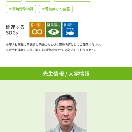
学問のミニ講義「夢ナビ講義」
学問分野解説
＃環境汚染物質
＃電気集じん装置
学問の教科書
夢ナビライブ
関連する
SDGs
ユーザーサポート
※夢ナビ講義は各講師の見解にもとづく講義内容としてご理解ください。
※夢ナビ講義の内容に関するお問い合わせには対応しておりません。
Ｑ＆Ａ よくあるご質問
大学進学IDについて
資料の料金の
受付内容・発送状況の確認
お支払いについて
先生情報 / 大学情報
テレメール
個人情報取扱規定
お支払いサイト
テレメール進学カタログ
特定商取引表記
訂正のご案内