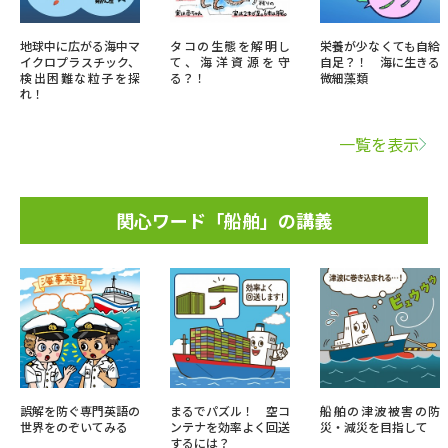
地球中に広がる海中マ
タコの生態を解明し
栄養が少なくても自給
イクロプラスチック、
て、海洋資源を守
自足？！ 海に生きる
検出困難な粒子を探
る？！
微細藻類
れ！
一覧を表示
関心ワード「船舶」の講義
誤解を防ぐ専門英語の
まるでパズル！ 空コ
船舶の津波被害の防
世界をのぞいてみる
ンテナを効率よく回送
災・減災を目指して
するには？