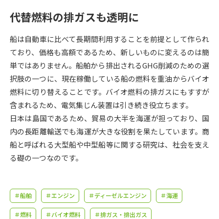
受験準備
資料検索
代替燃料の排ガスも透明に
志望校・出願校を調べる
船は自動車に比べて長期間利用することを前提として作られ
ており、価格も高額であるため、新しいものに変えるのは簡
併願校選び
受験スケジュールを立てよう
単ではありません。船舶から排出されるGHG削減のための選
択肢の一つに、現在稼働している船の燃料を重油からバイオ
先輩が入学を決めた理由
燃料に切り替えることです。バイオ燃料の排ガスにもすすが
テレメール全国一斉進学調査
含まれるため、電気集じん装置は引き続き役立ちます。
日本は島国であるため、貿易の大半を海運が担っており、国
新生活お役立ちガイド
内の長距離輸送でも海運が大きな役割を果たしています。商
船と呼ばれる大型船や中型船等に関する研究は、社会を支え
学問発見
学問検索
る礎の一つなのです。
大学で学びたい学問発見
＃船舶
＃エンジン
＃ディーゼルエンジン
＃海運
＃燃料
＃バイオ燃料
＃排ガス・排出ガス