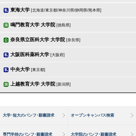
東海大学
[北海道/東京都/神奈川県/静岡県/熊本県]
私
鳴門教育大学 大学院
[徳島県]
国
奈良県立医科大学 大学院
[奈良県]
公
大阪医科薬科大学
[大阪府]
私
中央大学
[東京都]
私
上越教育大学 大学院
[新潟県]
国
大学･短大のパンフ･願書請求
オープンキャンパス検索
専門学校のパンフ･願書請求
大学院のパンフ･願書請求