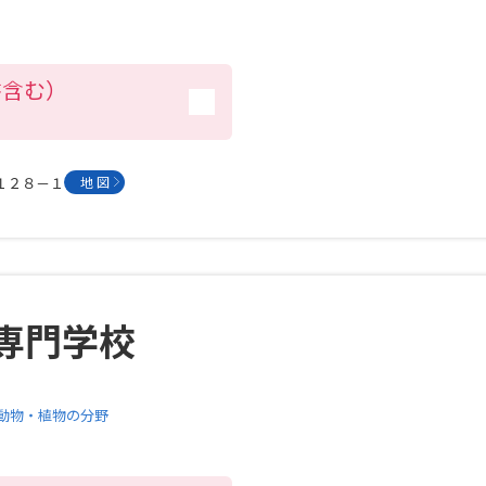
学問発見
書含む）
大学で学びたい学問発見
平１２８－１
地 図
学問のミニ講義「夢ナビ講義」
学問分
ユーザーサポート
専門学校
Ｑ＆Ａ よくあるご質問
大学進学IDにつ
資料の料金の
お支払いについて
受付内容
動物・植物の分野
個人情報取扱規定
特定商取引表記
お
受験情報リンク