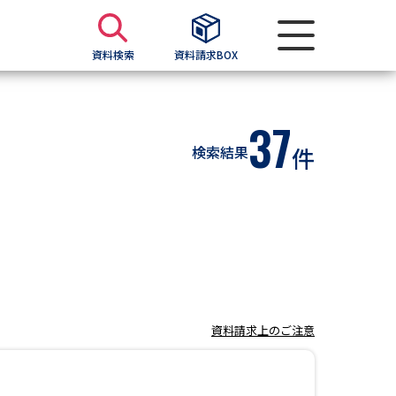
資料検索
資料請求BOX
資料検索
37
検索結果
件
求
願書
＆願書
過去問題集
求
資料請求上のご注意
留学・進学関連、塾・予備校