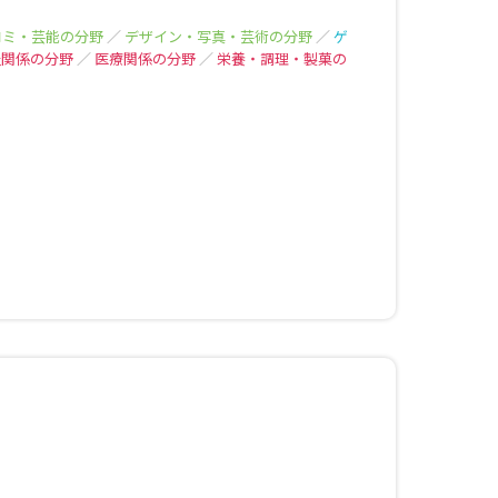
コミ・芸能の分野
／
デザイン・写真・芸術の分野
／
ゲ
祉関係の分野
／
医療関係の分野
／
栄養・調理・製菓の
べる
ムから探す
ライブ
資料検索
う
先輩が入学を決めた理由
役立ちガイド