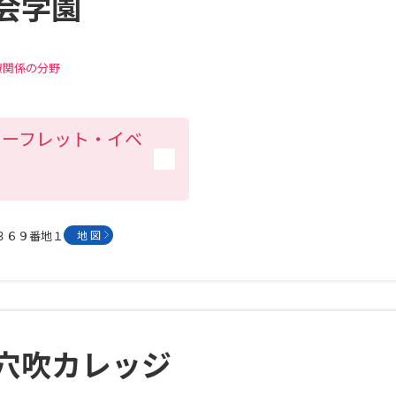
会学園
大学入学共通テスト「受験案内」の請求
大学入学共通テスト「受験上の配慮案内
療関係の分野
幼稚園教員資格認定試験
小学校教員資
高等学校（情報）教員資格認定試験
リーフレット・イベ
大学研究
満３６９番地１
地 図
大学で学べる内容や特徴を調
新増設大学・学部・学科特集
国際・グ
データサイエンス特集
奨学金・特待生
進路の３択
新学年スタート号特集ペー
穴吹カレッジ
新学年スタート号特集ページ（高2生用