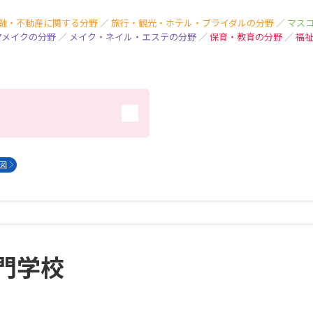
SELFBRAND特集ページ
融・不動産に関する分野
／
旅行・観光・ホテル・ブライダルの分野
／
マス
アメイクの分野
／
メイク・ネイル・エステの分野
／
保育・教育の分野
／
福
オープンキャンパスなどを調
オープンキャンパス検索
実施プログラ
）
来場型・Web型イベント特集
夢ナビ
 図
受験準備
志望校・出願校を調べる
門学校
併願校選び
受験スケジュールを立てよ
テレメール全国一斉進学調査
新生活お