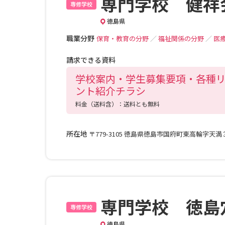
専門学校 健祥
専修学校
徳島県
職業分野
保育・教育の分野
／
福祉関係の分野
／
医
請求できる資料
学校案内・学生募集要項・各種
ント紹介チラシ
料金（送料含）：送料とも無料
所在地
〒779-3105 徳島県徳島市国府町東高輪字天
専門学校 徳島
専修学校
徳島県