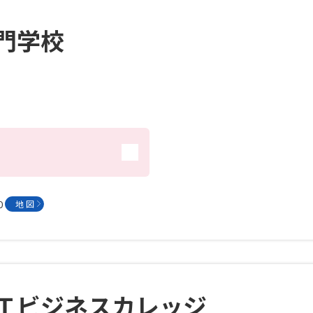
門学校
０
地 図
Ｔビジネスカレッジ