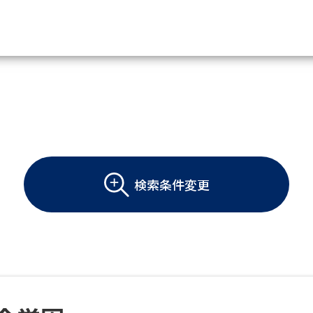
資料請求
大学・短大の資料種類から請
大学パンフ
学部・学科パンフ
検索条件変更
総合型選抜・学校推薦型選抜 募集要項＆
大学入学共通テスト利用選抜の募集要項
大学・短大以外の資料から請
専門学校の資料請求
大学院の資料請求