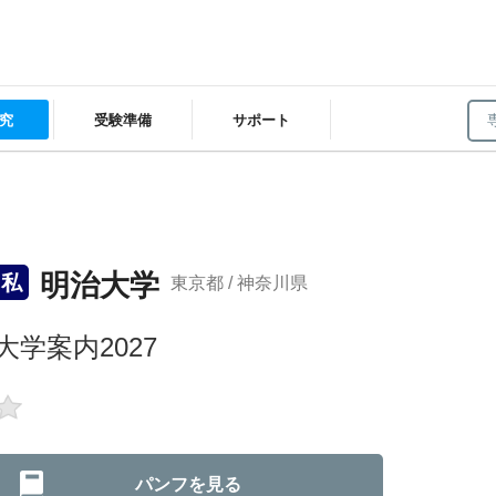
究
受験準備
サポート
明治大学
私
東京都 / 神奈川県
大学案内2027
パンフを見る