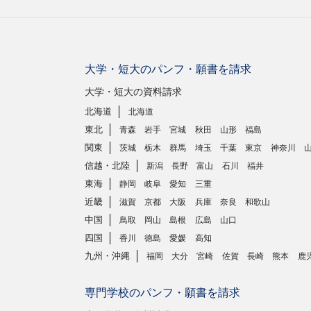
大学・短大のパンフ・願書を請求
大学・短大の資料請求
北海道
北海道
東北
青森
岩手
宮城
秋田
山形
福島
関東
茨城
栃木
群馬
埼玉
千葉
東京
神奈川
信越・北陸
新潟
長野
富山
石川
福井
東海
静岡
岐阜
愛知
三重
近畿
滋賀
京都
大阪
兵庫
奈良
和歌山
中国
鳥取
岡山
島根
広島
山口
四国
香川
徳島
愛媛
高知
九州・沖縄
福岡
大分
宮崎
佐賀
長崎
熊本
鹿
専門学校のパンフ・願書を請求