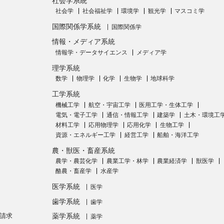
社会学系統
社会学
社会福祉学
環境学
観光学
マスコミ学
国際関係学系統
国際関係学
情報・メディア系統
情報学・データサイエンス
メディア学
理学系統
数学
物理学
化学
生物学
地球科学
工学系統
機械工学
航空・宇宙工学
医用工学・生体工学
電気・電子工学
通信・情報工学
建築学
土木・環境工
材料工学
応用物理学
応用化学
生物工学
資源・エネルギー工学
経営工学
船舶・海洋工学
農・獣医・畜産系統
農学・農芸化学
農業工学・林学
農業経済学
獣医学
酪農・畜産学
水産学
医学系統
医学
歯学系統
歯学
請求
薬学系統
薬学