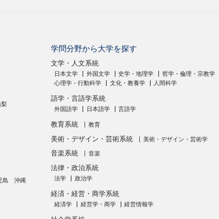
学問分野から大学を探す
文学・人文系統
日本文学
外国文学
史学・地理学
哲学・倫理・宗教学
心理学・行動科学
文化・教養学
人間科学
語学・言語学系統
山梨
外国語学
日本語学
言語学
教育系統
教育
美術・デザイン・芸術系統
美術・デザイン・芸術学
音楽系統
音楽
法律・政治系統
法学
政治学
児島
沖縄
経済・経営・商学系統
経済学
経営学・商学
経営情報学