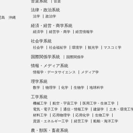
音楽系統
音楽
法律・政治系統
法学
政治学
児島
沖縄
経済・経営・商学系統
経済学
経営学・商学
経営情報学
社会学系統
社会学
社会福祉学
環境学
観光学
マスコミ学
国際関係学系統
国際関係学
情報・メディア系統
情報学・データサイエンス
メディア学
理学系統
数学
物理学
化学
生物学
地球科学
工学系統
機械工学
航空・宇宙工学
医用工学・生体工学
電気・電子工学
通信・情報工学
建築学
土木・環境工
材料工学
応用物理学
応用化学
生物工学
資源・エネルギー工学
経営工学
船舶・海洋工学
農・獣医・畜産系統