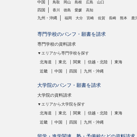
中国
鳥取
岡山
島根
広島
山口
四国
香川
徳島
愛媛
高知
九州・沖縄
福岡
大分
宮崎
佐賀
長崎
熊本
鹿
専門学校のパンフ・願書を請求
専門学校の資料請求
▼エリアから専門学校を探す
北海道
東北
関東
信越・北陸
東海
近畿
中国
四国
九州・沖縄
大学院のパンフ・願書を請求
大学院の資料請求
▼エリアから大学院を探す
北海道
東北
関東
信越・北陸
東海
近畿
中国
四国
九州・沖縄
留学・進学関連、塾・予備校などの資料請求