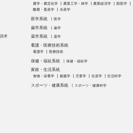
農学・農芸化学
農業工学・林学
農業経済学
獣医学
酪農・畜産学
水産学
医学系統
医学
歯学系統
歯学
請求
薬学系統
薬学
看護・医療技術系統
看護学
医療技術
保健・福祉系統
保健・福祉学
家政・生活系統
食物・栄養学
被服学
児童学
住居学
生活科学
スポーツ・健康系統
スポーツ・健康科学