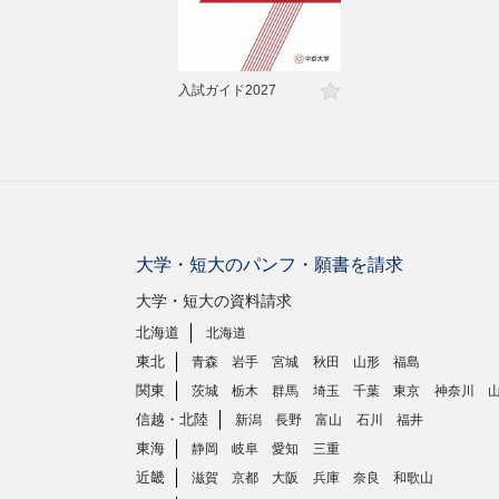
入試ガイド2027
大学・短大のパンフ・願書を請求
大学・短大の資料請求
北海道
北海道
東北
青森
岩手
宮城
秋田
山形
福島
関東
茨城
栃木
群馬
埼玉
千葉
東京
神奈川
信越・北陸
新潟
長野
富山
石川
福井
東海
静岡
岐阜
愛知
三重
近畿
滋賀
京都
大阪
兵庫
奈良
和歌山