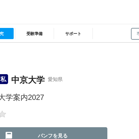
究
受験準備
サポート
中京大学
私
愛知県
大学案内2027
パンフを見る