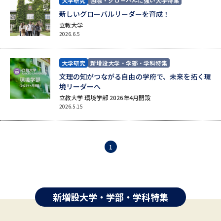
専門学校の資料請求
大学院の資料請求
大学研究
国際・グローバルに強い大学特集
新しいグローバルリーダーを育成！
大学入学共通テスト「受験案
立教大学
留学・進学関連、塾・予備校
内」の請求
2026.6.5
大学入学共通テスト「受験上の
高等学校卒業程度認定試験
配慮案内」の請求
大学研究
新増設大学・学部・学科特集
文理の知がつながる自由の学府で、未来を拓く環
幼稚園教員資格認定試験
小学校教員資格認定試験
境リーダーへ
立教大学 環境学部 2026年4月開設
高等学校（情報）教員資格認定
2026.5.15
試験
1
大学研究
大学検索
大学で学べる内容や特徴を調べる
新増設大学・学部・学科特集
国際・グローバルに強い大学特
新増設大学・学部・学科特集
集