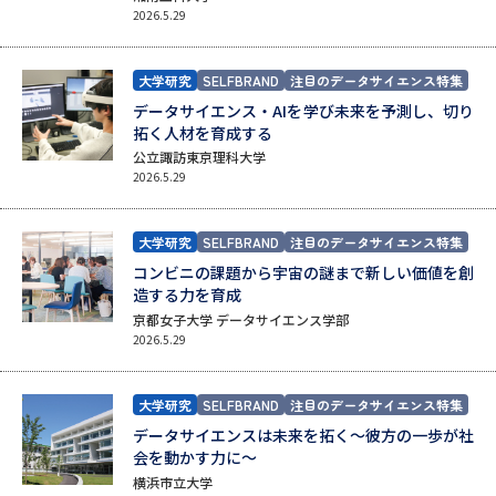
2026.5.29
志望校・出願校を調べる
大学研究
SELFBRAND
注目のデータサイエンス特集
併願校選び
受験スケジュールを立てよう
データサイエンス・AIを学び未来を予測し、切り
拓く人材を育成する
先輩が入学を決めた理由
テレメール全国一斉進学調査
公立諏訪東京理科大学
2026.5.29
新生活お役立ちガイド
大学研究
SELFBRAND
注目のデータサイエンス特集
コンビニの課題から宇宙の謎まで新しい価値を創
造する力を育成
学問発見
学問検索
京都女子大学 データサイエンス学部
2026.5.29
大学で学びたい学問発見
大学研究
SELFBRAND
注目のデータサイエンス特集
データサイエンスは未来を拓く～彼方の一歩が社
学問のミニ講義「夢ナビ講義」
学問分野解説
会を動かす力に～
横浜市立大学