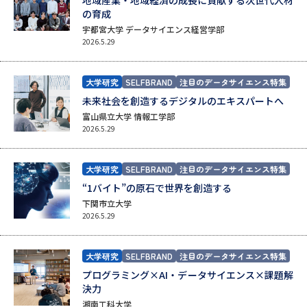
地域産業・地域経済の成長に貢献する次世代人材
の育成
データサイエンス特集
奨学金・特待生制度特集
宇都宮大学 データサイエンス経営学部
2026.5.29
デジタルパンフレット
進路の３択
大学研究
SELFBRAND
注目のデータサイエンス特集
新学年スタート号特集ページ
新学年スタート号特集ページ
未来社会を創造するデジタルのエキスパートへ
（高3生用）
（高2生用）
富山県立大学 情報工学部
2026.5.29
オープンキャンパスなどを調べる
大学研究
SELFBRAND
注目のデータサイエンス特集
オープンキャンパス検索
実施プログラムから探す
“1バイト”の原石で世界を創造する
下関市立大学
来場型・Web型イベント特集
夢ナビライブ
2026.5.29
大学研究
SELFBRAND
注目のデータサイエンス特集
受験準備
資料検索
プログラミング×AI・データサイエンス×課題解
決力
湘南工科大学