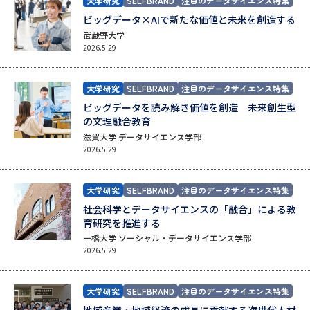
専門学校の資料請求
大学院の資料請求
大学研究
SELFBRAND
注目のデータサイエンス特集
ビッグデータ×AIで新たな価値と未来を創造する
大学入学共通テスト「受験案
武蔵野大学
留学・進学関連、塾・予備校
内」の請求
2026.5.29
大学入学共通テスト「受験上の
高等学校卒業程度認定試験
配慮案内」の請求
大学研究
SELFBRAND
注目のデータサイエンス特集
ビッグデータを読み解き価値を創造 未来創生型
幼稚園教員資格認定試験
小学校教員資格認定試験
の文理融合教育
滋賀大学 データサイエンス学部
高等学校（情報）教員資格認定
2026.5.29
試験
大学研究
SELFBRAND
注目のデータサイエンス特集
大学研究
大学検索
社会科学とデータサイエンスの「融合」による教
育研究を推進する
一橋大学 ソーシャル・データサイエンス学部
2026.5.29
大学で学べる内容や特徴を調べる
大学研究
SELFBRAND
注目のデータサイエンス特集
国際・グローバルに強い大学特
新増設大学・学部・学科特集
集