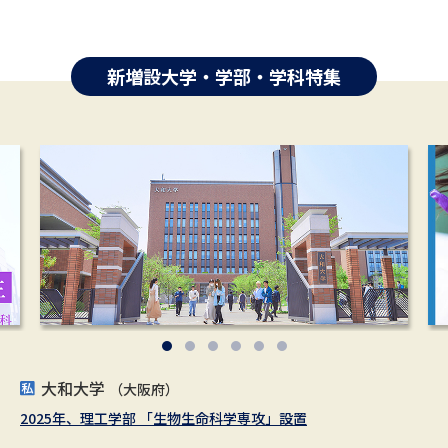
新増設大学・学部・学科特集
大和大学
文京学院大学
広島修道大学
酪農学園大学
四国大学
藤女子大学
（大阪府）
（徳島県）
（北海道）
（東京都）
（広島県）
（北海道）
2025年、理工学部 「生物生命科学専攻」設置
ヒューマン・データサイエンス学科 2026年4月開設
2027年4月、広島県の大学で初の農学部を設置！（仮称・設置構
地域が変わる。日本が変わる。世界が変わる。北海道から変えて
デジタル学をインストールしよう。あらゆる分野・業界で活用で
2025年４月 ウェルビーイング学部が誕生しました。
想中）
いく。
きる技能を養う。