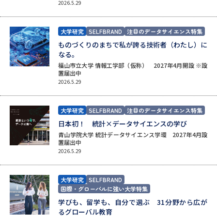
学問の教科書
夢ナビライブ
2026.5.29
ユーザーサポート
大学研究
SELFBRAND
注目のデータサイエンス特集
ものづくりのまちで私が誇る技術者（わたし）に
なる。
Ｑ＆Ａ よくあるご質問
大学進学IDについて
福山市立大学 情報工学部（仮称） 2027年4月開設 ※設
置届出中
資料の料金の
2026.5.29
受付内容・発送状況の確認
お支払いについて
テレメール
個人情報取扱規定
大学研究
SELFBRAND
注目のデータサイエンス特集
お支払いサイト
日本初！ 統計×データサイエンスの学び
テレメール進学カタログ
青山学院大学 統計データサイエンス学環 2027年4月設
特定商取引表記
訂正のご案内
置届出中
2026.5.29
大学研究
SELFBRAND
国際・グローバルに強い大学特集
学びも、留学も、自分で選ぶ 31分野から広が
るグローバル教育