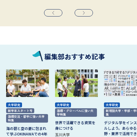
編集部おすすめ記事
大学研究
大学研究
大学研究
新学年スタート号
国際・グローバルに強い大
新増設大学・学部・学
学特集
集
国際交流・留学に強い大学
特集
世界で活躍できる資質を
デジタル学をインス
身につける
ルしよう。あらゆる
海の碧と空の蒼に包まれ
野・業界で活用でき
て学ぶOKINAWAでの4年
玉川大学