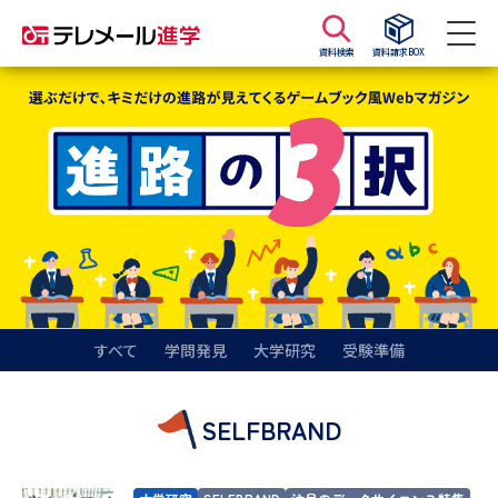
資料検索
資料請求BOX
資料請求
資料検索
大学・短大の資料種類から請求
大学パンフ
学部・学科パンフ
総合型選抜・学校推薦型選抜 募
大学入学共通テスト利用選抜の
集要項＆願書
募集要項＆願書
すべて
学問発見
大学研究
受験準備
過去問題集
SELFBRAND
大学・短大以外の資料から請求