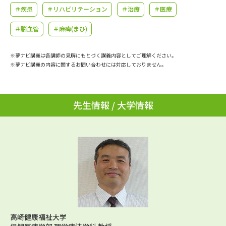
学問のミニ講義「夢ナビ講義」
学問分野解説
＃疾患
＃リハビリテーション
＃治療
＃医療
＃脳血管
＃麻痺(まひ)
学問の教科書
夢ナビライブ
※夢ナビ講義は各講師の見解にもとづく講義内容としてご理解ください。
ユーザーサポート
※夢ナビ講義の内容に関するお問い合わせには対応しておりません。
Ｑ＆Ａ よくあるご質問
大学進学IDについて
先生情報 / 大学情報
資料の料金の
受付内容・発送状況の確認
お支払いについて
テレメール
個人情報取扱規定
お支払いサイト
テレメール進学カタログ
特定商取引表記
訂正のご案内
高崎健康福祉大学