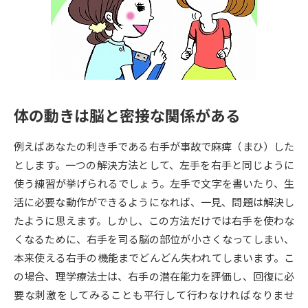
専門学校の資料請求
大学院の資料請求
大学入学共通テスト「受験案
留学・進学関連、塾・予備校
内」の請求
大学入学共通テスト「受験上の
高等学校卒業程度認定試験
配慮案内」の請求
体の動きは脳と密接な関係がある
幼稚園教員資格認定試験
小学校教員資格認定試験
例えばあなたの利き手である右手が事故で麻痺（まひ）した
高等学校（情報）教員資格認定
試験
とします。一つの解決方法として、左手を右手と同じように
使う練習が挙げられるでしょう。左手で文字を書いたり、生
活に必要な動作ができるようになれば、一見、問題は解決し
大学研究
大学検索
たように思えます。しかし、この方法だけでは右手を使わな
くなるために、右手を司る脳の部位が小さくなってしまい、
本来使える右手の機能までどんどん失われてしまいます。こ
大学で学べる内容や特徴を調べる
の場合、理学療法士は、右手の潜在能力を評価し、回復に必
国際・グローバルに強い大学特
要な刺激をしてみることも平行して行わなければなりませ
新増設大学・学部・学科特集
集