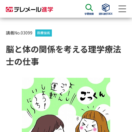
学問検索
資料請求BOX
資料請求
資料検索
講義No.03099
医療技術
脳と体の関係を考える理学療法
大学・短大の資料種類から請求
士の仕事
大学パンフ
学部・学科パンフ
総合型選抜・学校推薦型選抜 募
大学入学共通テスト利用選抜の
集要項＆願書
募集要項＆願書
過去問題集
大学・短大以外の資料から請求