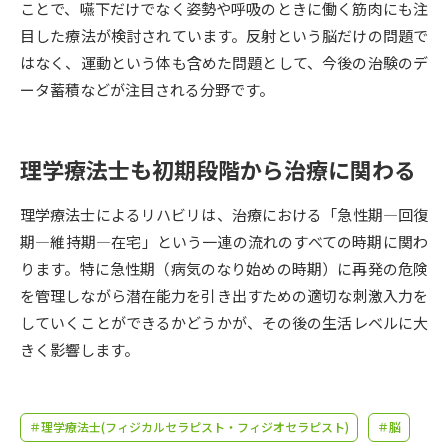
受験準備
資料検索
ことで、嚥下だけでなく姿勢や呼吸のときに働く筋肉にも注
目した療法が検討されています。反射という脳だけの問題で
はなく、運動という体も含めた問題として、今後の治験のデ
志望校・出願校を調べる
ータ蓄積などが注目される分野です。
併願校選び
受験スケジュールを立てよう
理学療法士も初期段階から治療に関わる
先輩が入学を決めた理由
テレメール全国一斉進学調査
理学療法士によるリハビリは、治療における「急性期―回復
期―維持期―在宅」という一連の流れのすべての時期に関わ
新生活お役立ちガイド
ります。特に急性期（病気のなり始めの時期）に再発の危険
を管理しながら潜在能力を引き出すための適切な刺激入力を
学問発見
学問検索
していくことができるかどうかが、その後の生活レベルに大
きく影響します。
大学で学びたい学問発見
＃理学療法士(フィジカルセラピスト・フィジオセラピスト)
＃脳