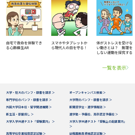
自宅で救命を体験でき
スマホやタブレットか
体がストレスを受けな
る心肺蘇生AR
ら現代人の目を守る！
い動きとは？ 無理を
しない運動を探究する
一覧を表示
大学・短大のパンフ・願書を請求 ＞
オープンキャンパス検索 ＞
専門学校のパンフ・願書を請求 ＞
大学院のパンフ・願書を請求 ＞
外国大学日本校・留学関連機関 ＞
新聞奨学会・進学情報誌 ＞
新生活・部屋探し ＞
進学塾・予備校、高卒認定予備校 ＞
大学入学共通テスト「受験案内」 ＞
大学入学共通テスト「受験上の配慮案内」
＞
高等学校卒業程度認定試験 ＞
幼稚園教員資格認定試験 ＞