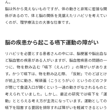
ん。
脳は外から見えないものですが、体の動きと非常に密接な関
データサイエンス特集
奨学金・特待生制度特集
係があるので、体と脳の関係を見据えたリハビリを考えてい
くのが、理学療法士の大事な仕事です。
デジタルパンフレット
進路の３択
新学年スタート号特集ページ
新学年スタート号特集ページ
（高3生用）
（高2生用）
脳の疾患から起こる嚥下運動の障がい
SELFBRAND特集ページ
リハビリを必要とする患者さんの中には、脳梗塞や脳出血な
ど脳血管の疾患がある人がいますが、脳血管疾患の問題の一
オープンキャンパスなどを調べる
つに、物を飲み込む「嚥下（えんげ）」の障がいがありま
す。かつて嚥下は、物を飲み込む際、「反射」でのどぼとけ
オープンキャンパス検索
実施プログラムから探す
が前上方に動き、喉頭蓋（こうとうがい）というのどのフタ
が閉じて食道入口が開くという一連の動きがなされるものと
来場型・Web型イベント特集
夢ナビライブ
考えられていました。しかし、最近の研究では嚥下を「運
動」ととらえる考え方が主流になっています。運動としての
嚥下を阻害する要因を排除すれば障がいを軽減できるという