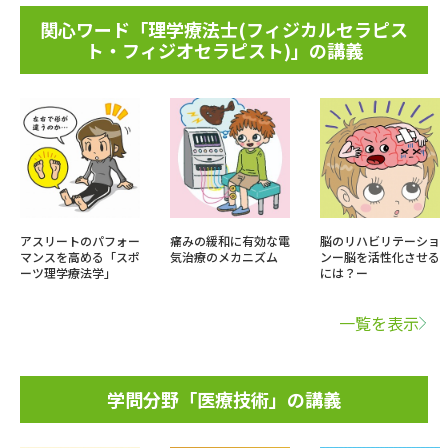
関心ワード「理学療法士(フィジカルセラピス
ト・フィジオセラピスト)」の講義
アスリートのパフォー
痛みの緩和に有効な電
脳のリハビリテーショ
マンスを高める「スポ
気治療のメカニズム
ンー脳を活性化させる
ーツ理学療法学」
には？ー
一覧を表示
学問分野「医療技術」の講義