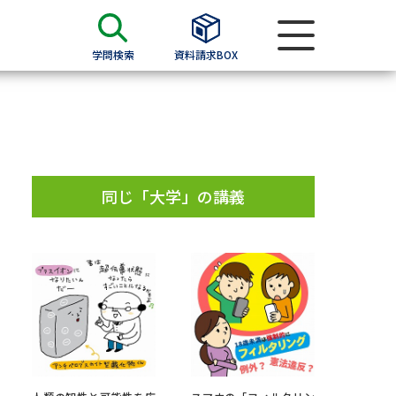
学問検索
資料請求BOX
資料検索
求
同じ「大学」の講義
願書
＆願書
過去問題集
求
留学・進学関連、塾・予備校