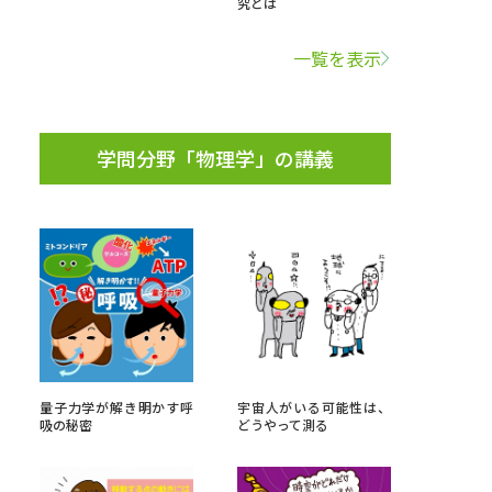
究とは
学問検索
一覧を表示
学問分野「物理学」の講義
野解説
学問の教科書
夢ナビライブ
いて
このサイトについて
・発送状況の確認
テレメール
お支払いサイト
量子力学が解き明かす呼
宇宙人がいる可能性は、
吸の秘密
どうやって測る
問合せ先
テレメール進学カタログ
訂正のご案内