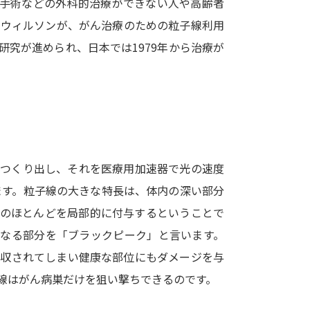
。手術などの外科的治療ができない人や高齢者
SELFBRAND特集ページ
者ウィルソンが、がん治療のための粒子線利用
究が進められ、日本では1979年から治療が
オープンキャンパスなどを調
オープンキャンパス検索
実施プログラ
来場型・Web型イベント特集
夢ナビ
をつくり出し、それを医療用加速器で光の速度
受験準備
ます。粒子線の大きな特長は、体内の深い部分
ーのほとんどを局部的に付与するということで
志望校・出願校を調べる
になる部分を「ブラックピーク」と言います。
吸収されてしまい健康な部位にもダメージを与
併願校選び
受験スケジュールを立てよ
線はがん病巣だけを狙い撃ちできるのです。
テレメール全国一斉進学調査
新生活お