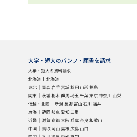
大学・短大のパンフ・願書を請求
大学・短大の資料請求
北海道
北海道
東北
青森
岩手
宮城
秋田
山形
福島
関東
茨城
栃木
群馬
埼玉
千葉
東京
神奈川
山梨
信越・北陸
新潟
長野
富山
石川
福井
東海
静岡
岐阜
愛知
三重
近畿
滋賀
京都
大阪
兵庫
奈良
和歌山
中国
鳥取
岡山
島根
広島
山口
四国
香川
徳島
愛媛
高知