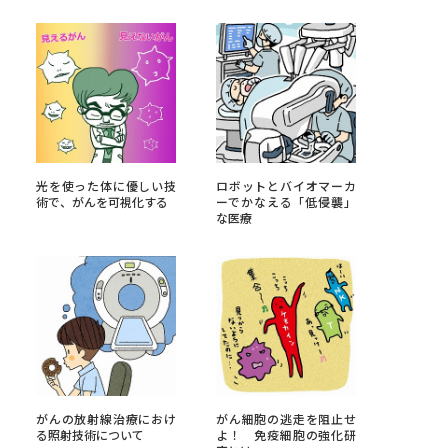
べる
ムから探す
ライブ
光を使った体に優しい技
ロボットとバイオマーカ
術で、がんを可視化する
ーでかなえる「低侵襲」
な医療
資料検索
う
先輩が入学を決めた理由
役立ちガイド
がんの放射線治療におけ
がん細胞の逃走を阻止せ
る照射技術について
よ！ 免疫細胞の強化研