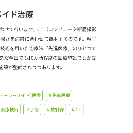
メイド治療
学問発見
わせて行います。CT（コンピュータ断層撮影
大学で学びたい学問発見
、深さを病巣に合わせて照射するのです。粒子
療技術を用いた治療法「先進医療」のひとつで
学問のミニ講義「夢ナビ講義」
学問分
まだ全国でも10カ所程度の医療施設でしか受
施設が整備されつつあります。
ユーザーサポート
テーラーメイド)医療
＃先進医療
Ｑ＆Ａ よくあるご質問
大学進学IDにつ
資料の料金の
お支払いについて
受付内容
＃医療技術
＃手術
＃放射線
＃CT
個人情報取扱規定
特定商取引表記
お
受験情報リンク