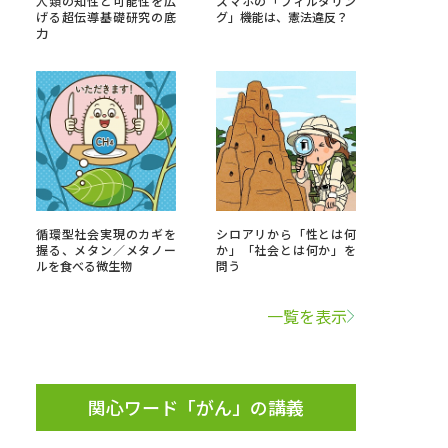
人類の知性と可能性を広
スマホの「フィルタリン
げる超伝導基礎研究の底
グ」機能は、憲法違反？
力
」の請求
高等学校卒業程度認定試験
格認定試験
大学検索
循環型社会実現のカギを
シロアリから「性とは何
握る、メタン／メタノー
か」「社会とは何か」を
ルを食べる微生物
問う
べる
一覧を表示
ローバルに強い大学特集
制度特集
デジタルパンフレット
ジ（高3生用）
関心ワード「がん」の講義
）