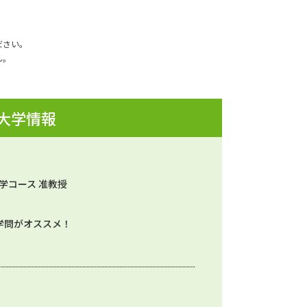
ださい。
ん。
 大学情報
学コース 准教授
学問がオススメ！