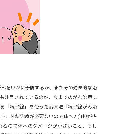
大学入学共通テスト「受験案内」の請求
大学入学共通テスト「受験上の配慮案内
幼稚園教員資格認定試験
小学校教員資
高等学校（情報）教員資格認定試験
大学研究
大学で学べる内容や特徴を調
がんをいかに予防するか、またその効果的な治
でも注目されているのが、今までのがん治療に
新増設大学・学部・学科特集
国際・グ
わる「粒子線」を使った治療法「粒子線がん治
データサイエンス特集
奨学金・特待生
ます。外科治療が必要ないので体への負担が少
進路の３択
新学年スタート号特集ペー
れるので体へのダメージが小さいこと、そし
新学年スタート号特集ページ（高2生用