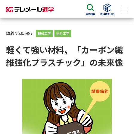
学問検索
資料請求BOX
資料請求
資料検索
講義No.05987
機械工学
材料工学
軽くて強い材料、「カーボン繊
大学・短大の資料種類から請求
維強化プラスチック」の未来像
大学パンフ
学部・学科パンフ
総合型選抜・学校推薦型選抜 募
大学入学共通テスト利用選抜の
集要項＆願書
募集要項＆願書
過去問題集
大学・短大以外の資料から請求