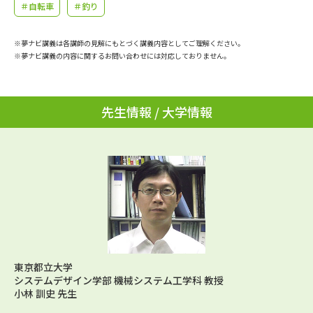
学問のミニ講義「夢ナビ講義」
学問分野解説
＃自転車
＃釣り
学問の教科書
夢ナビライブ
※夢ナビ講義は各講師の見解にもとづく講義内容としてご理解ください。
※夢ナビ講義の内容に関するお問い合わせには対応しておりません。
ユーザーサポート
先生情報 / 大学情報
Ｑ＆Ａ よくあるご質問
大学進学IDについて
資料の料金の
受付内容・発送状況の確認
お支払いについて
テレメール
個人情報取扱規定
お支払いサイト
テレメール進学カタログ
特定商取引表記
訂正のご案内
東京都立大学
システムデザイン学部 機械システム工学科 教授
小林 訓史 先生