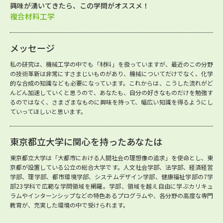
興味が湧いてきたら、この学問がオススメ！
複合材料工学
メッセージ
私の研究は、機械工学の中でも「材料」を扱っていますが、最近のこの分野
の技術革新は非常にすさまじいものがあり、機械についてだけでなく、化学
的な合成の知識なども必要になっています。これからは、こうした流れがど
んどん加速していくと思うので、あなたも、自分の好きなものだけを勉強す
るのではなく、さまざまなものに興味を持って、幅広い知識を得るようにし
ていってほしいと思います。
東京都立大学に関心を持ったあなたは
東京都立大学は「大都市における人間社会の理想像の追求」を使命とし、東
京都が設置している公立の総合大学です。人文社会学部、法学部、経済経営
学部、理学部、都市環境学部、システムデザイン学部、健康福祉学部の7学
部23学科で広範な学問領域を網羅。学部、領域を越え自由に学ぶカリキュ
ラムやインターンシップなどの特色あるプログラムや、各分野の高度な専門
教育が、充実した環境の中で受けられます。