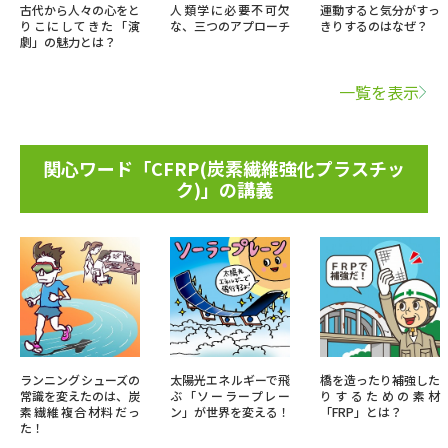
古代から人々の心をと
人類学に必要不可欠
運動すると気分がすっ
りこにしてきた「演
な、三つのアプローチ
きりするのはなぜ？
劇」の魅力とは？
一覧を表示
関心ワード「CFRP(炭素繊維強化プラスチッ
ク)」の講義
ランニングシューズの
太陽光エネルギーで飛
橋を造ったり補強した
常識を変えたのは、炭
ぶ「ソーラープレー
りするための素材
素繊維複合材料だっ
ン」が世界を変える！
「FRP」とは？
た！