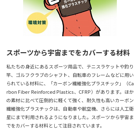
専門学校の資料請求
大学院の資料請求
大学入学共通テスト「受験案
留学・進学関連、塾・予備校
内」の請求
大学入学共通テスト「受験上の
高等学校卒業程度認定試験
配慮案内」の請求
スポーツから宇宙までをカバーする材料
幼稚園教員資格認定試験
小学校教員資格認定試験
私たちの身近にあるスポーツ用品で、テニスラケットや釣り
高等学校（情報）教員資格認定
試験
竿、ゴルフクラブのシャフト、自転車のフレームなどに用い
られている材料に、「カーボン繊維強化プラスチック」（Ca
rbon Fiber Reinforced Plastics、CFRP）があります。ほか
大学研究
大学検索
の素材に比べて圧倒的に軽くて強く、耐久性も高いカーボン
繊維強化プラスチックは、自動車や航空機、さらには人工衛
星にまで利用されるようになりました。スポーツから宇宙ま
大学で学べる内容や特徴を調べる
でをカバーする材料として注目されています。
国際・グローバルに強い大学特
新増設大学・学部・学科特集
集