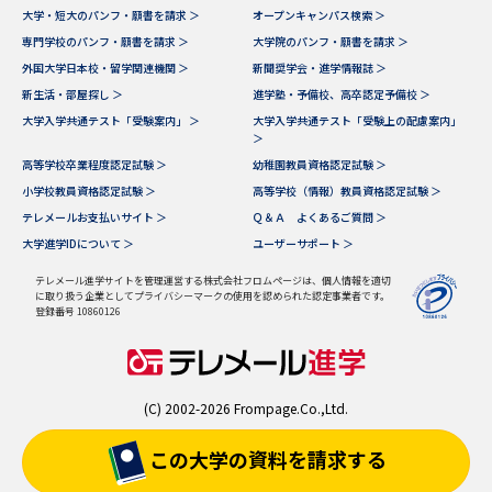
大学・短大のパンフ・願書を請求 ＞
オープンキャンパス検索 ＞
専門学校のパンフ・願書を請求 ＞
大学院のパンフ・願書を請求 ＞
外国大学日本校・留学関連機関 ＞
新聞奨学会・進学情報誌 ＞
新生活・部屋探し ＞
進学塾・予備校、高卒認定予備校 ＞
大学入学共通テスト「受験案内」 ＞
大学入学共通テスト「受験上の配慮案内」
＞
高等学校卒業程度認定試験 ＞
幼稚園教員資格認定試験 ＞
小学校教員資格認定試験 ＞
高等学校（情報）教員資格認定試験 ＞
テレメールお支払いサイト ＞
Ｑ＆Ａ よくあるご質問 ＞
大学進学IDについて ＞
ユーザーサポート ＞
テレメール進学サイトを管理運営する株式会社フロムページは、個人情報を適切
に取り扱う企業としてプライバシーマークの使用を認められた認定事業者です。
登録番号 10860126
(C) 2002-2026 Frompage.Co.,Ltd.
この大学の資料を
請求する