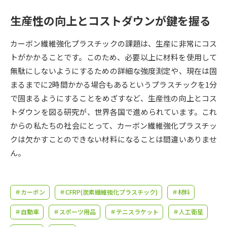
受験準備
資料検索
生産性の向上とコストダウンが鍵を握る
志望校・出願校を調べる
カーボン繊維強化プラスチックの課題は、生産に非常にコス
トがかかることです。このため、必要以上に材料を使用して
併願校選び
受験スケジュールを立てよう
無駄にしないようにするための詳細な強度測定や、現在は固
まるまでに2時間かかる場合もあるというプラスチックを1分
先輩が入学を決めた理由
テレメール全国一斉進学調査
で固まるようにすることをめざすなど、生産性の向上とコス
トダウンを図る研究が、世界各国で進められています。これ
新生活お役立ちガイド
からの私たちの社会にとって、カーボン繊維強化プラスチッ
クは欠かすことのできない材料になることは間違いありませ
ん。
学問発見
学問検索
＃カーボン
＃CFRP(炭素繊維強化プラスチック)
＃材料
大学で学びたい学問発見
＃自動車
＃スポーツ用品
＃テニスラケット
＃人工衛星