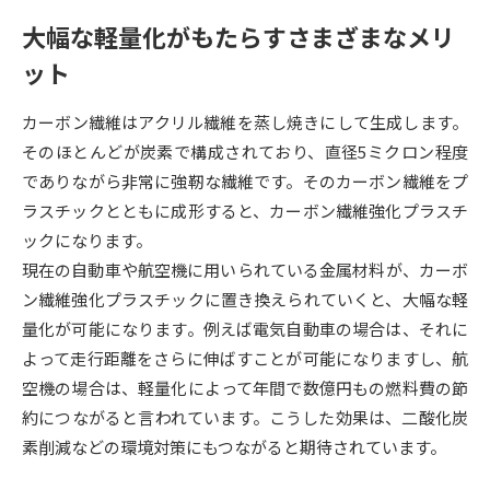
大幅な軽量化がもたらすさまざまなメリ
データサイエンス特集
奨学金・特待生制度特集
ット
デジタルパンフレット
進路の３択
カーボン繊維はアクリル繊維を蒸し焼きにして生成します。
そのほとんどが炭素で構成されており、直径5ミクロン程度
新学年スタート号特集ページ
新学年スタート号特集ページ
（高3生用）
（高2生用）
でありながら非常に強靭な繊維です。そのカーボン繊維をプ
ラスチックとともに成形すると、カーボン繊維強化プラスチ
SELFBRAND特集ページ
ックになります。
現在の自動車や航空機に用いられている金属材料が、カーボ
オープンキャンパスなどを調べる
ン繊維強化プラスチックに置き換えられていくと、大幅な軽
量化が可能になります。例えば電気自動車の場合は、それに
オープンキャンパス検索
実施プログラムから探す
よって走行距離をさらに伸ばすことが可能になりますし、航
空機の場合は、軽量化によって年間で数億円もの燃料費の節
来場型・Web型イベント特集
夢ナビライブ
約につながると言われています。こうした効果は、二酸化炭
素削減などの環境対策にもつながると期待されています。