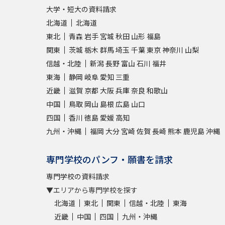
大学・短大の資料請求
北海道
北海道
東北
青森
岩手
宮城
秋田
山形
福島
関東
茨城
栃木
群馬
埼玉
千葉
東京
神奈川
山梨
信越・北陸
新潟
長野
富山
石川
福井
東海
静岡
岐阜
愛知
三重
近畿
滋賀
京都
大阪
兵庫
奈良
和歌山
中国
鳥取
岡山
島根
広島
山口
四国
香川
徳島
愛媛
高知
九州・沖縄
福岡
大分
宮崎
佐賀
長崎
熊本
鹿児島
沖縄
専門学校のパンフ・願書を請求
専門学校の資料請求
▼エリアから専門学校を探す
北海道
東北
関東
信越・北陸
東海
近畿
中国
四国
九州・沖縄