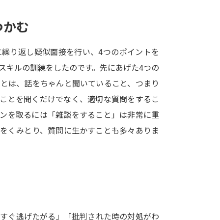
SELFBRAND特集ページ
つかむ
オープンキャンパスなどを調
に繰り返し疑似面接を行い、4つのポイントを
オープンキャンパス検索
実施プログラ
スキルの訓練をしたのです。先にあげた4つの
来場型・Web型イベント特集
夢ナビ
ことは、話をちゃんと聞いていること、つまり
いことを聞くだけでなく、適切な質問をするこ
ョンを取るには「雑談をすること」は非常に重
受験準備
どをくみとり、質問に生かすことも多々ありま
志望校・出願校を調べる
併願校選び
受験スケジュールを立てよ
テレメール全国一斉進学調査
新生活お
らすぐ逃げたがる」「批判された時の対処がわ