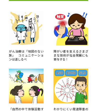
べる
ムから探す
ライブ
がん治療は「地図のない
障がい者を支えるさまざ
旅」 コミュニケーショ
まな技術が社会発展にも
ンは道しるべ
寄与する！
資料検索
う
先輩が入学を決めた理由
役立ちガイド
「自然の中で体験活動す
わかりにくい発達障害の