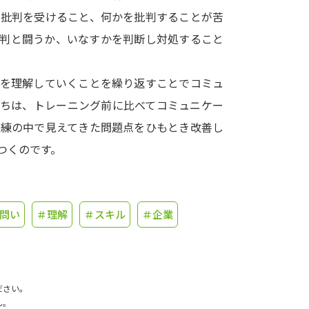
は批判を受けること、何かを批判することが苦
学問発見
批判と闘うか、いなすかを判断し対処すること
手を理解していくことを繰り返すことでコミュ
大学で学びたい学問発見
たちは、トレーニング前に比べてコミュニケー
学問のミニ講義「夢ナビ講義」
学問分
訓練の中で見えてきた問題点をひもとき改善し
つくのです。
ユーザーサポート
問い
＃理解
＃スキル
＃企業
Ｑ＆Ａ よくあるご質問
大学進学IDにつ
資料の料金の
お支払いについて
受付内容
個人情報取扱規定
特定商取引表記
お
ださい。
受験情報リンク
ん。