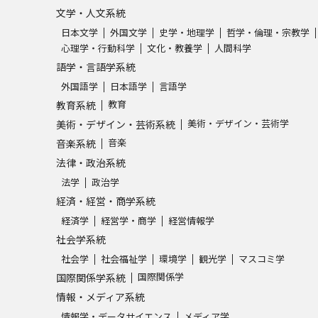
文学・人文系統
日本文学
外国文学
史学・地理学
哲学・倫理・宗教学
心理学・行動科学
文化・教養学
人間科学
語学・言語学系統
外国語学
日本語学
言語学
教育
教育系統
美術・デザイン・芸術学
美術・デザイン・芸術系統
音楽
音楽系統
法律・政治系統
法学
政治学
経済・経営・商学系統
経済学
経営学・商学
経営情報学
社会学系統
社会学
社会福祉学
環境学
観光学
マスコミ学
国際関係学
国際関係学系統
情報・メディア系統
情報学・データサイエンス
メディア学