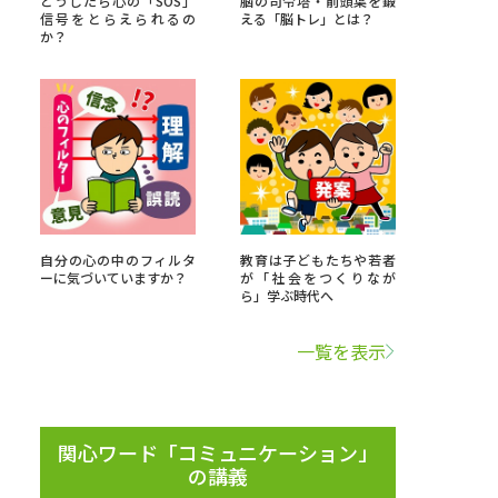
どうしたら心の「SOS」
脳の司令塔・前頭葉を鍛
信号をとらえられるの
える「脳トレ」とは？
か？
」の請求
高等学校卒業程度認定試験
格認定試験
大学検索
自分の心の中のフィルタ
教育は子どもたちや若者
ーに気づいていますか？
が「社会をつくりなが
ら」学ぶ時代へ
べる
一覧を表示
ローバルに強い大学特集
制度特集
デジタルパンフレット
ジ（高3生用）
関心ワード「コミュニケーション」
の講義
）