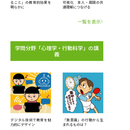
ること」の教育的効果を
可視化 本人・周囲の共
明らかに
通理解につなげる
学問検索
一覧を表示
学問分野「心理学・行動科学」の講
野解説
学問の教科書
夢ナビライブ
義
いて
このサイトについて
・発送状況の確認
テレメール
お支払いサイト
問合せ先
テレメール進学カタログ
訂正のご案内
デジタル技術で教育を魅
「無意識」の行動から生
力的にデザイン
まれるものは？