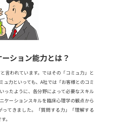
大学入学共通テスト「受験案内」の請求
大学入学共通テスト「受験上の配慮案内
幼稚園教員資格認定試験
小学校教員資
高等学校（情報）教員資格認定試験
ケーション能力とは？
大学研究
だと言われています。ではその「コミュ力」と
大学で学べる内容や特徴を調
ミュ力といっても、A社では「お客様とのコミ
といったように、各分野によって必要なスキル
新増設大学・学部・学科特集
国際・グ
ュニケーションスキルを臨床心理学の観点から
データサイエンス特集
奨学金・特待生
がってきました。「質問する力」「理解する
進路の３択
新学年スタート号特集ペー
です。
新学年スタート号特集ページ（高2生用