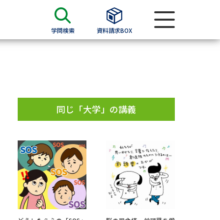
学問検索
資料請求BOX
資料検索
求
同じ「大学」の講義
願書
＆願書
過去問題集
求
留学・進学関連、塾・予備校