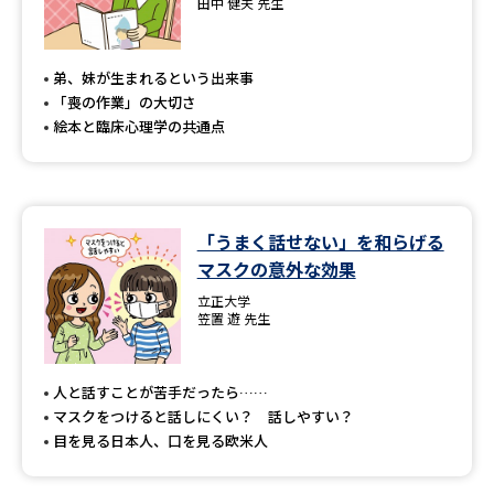
田中 健夫 先生
弟、妹が生まれるという出来事
「喪の作業」の大切さ
絵本と臨床心理学の共通点
「うまく話せない」を和らげる
マスクの意外な効果
立正大学
笠置 遊 先生
人と話すことが苦手だったら……
マスクをつけると話しにくい？ 話しやすい？
目を見る日本人、口を見る欧米人