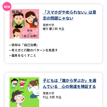
データサイエンス特集
奨学金・特待生制度特集
「スマホがやめられない」は意
志の問題じゃない
デジタルパンフレット
進路の３択
長野大学
緒方 慶三郎 先生
新学年スタート号特集ページ
新学年スタート号特集ページ
（高3生用）
（高2生用）
依存は「自己治療」
SELFBRAND特集ページ
考え方と行動のパターンを見直す
偏見をなくすこと
オープンキャンパスなどを調べる
オープンキャンパス検索
実施プログラムから探す
子どもは「誰から学ぶか」を選
んでいる 心の発達を検証する
来場型・Web型イベント特集
夢ナビライブ
常葉大学
村上 太郎 先生