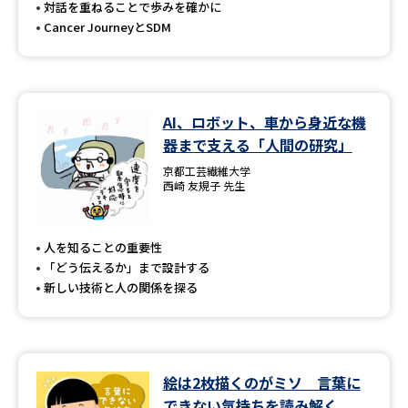
対話を重ねることで歩みを確かに
Cancer JourneyとSDM
AI、ロボット、車から身近な機
器まで支える「人間の研究」
京都工芸繊維大学
西崎 友規子 先生
人を知ることの重要性
「どう伝えるか」まで設計する
新しい技術と人の関係を探る
絵は2枚描くのがミソ 言葉に
できない気持ちを読み解く