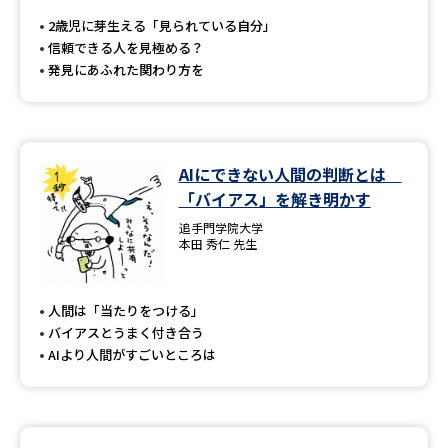
受験準備
資料検索
2歳児に芽生える「見られている自分」
信頼できる人を見極める？
発見にあふれた関わり方を
志望校・出願校を調べる
併願校選び
受験スケジュールを立てよう
AIにできない人間の判断とは
先輩が入学を決めた理由
テレメール全国一斉進学調査
「バイアス」を解き明かす
追手門学院大学
新生活お役立ちガイド
本田 秀仁 先生
人間は「当たりをつける」
学問発見
学問検索
バイアスとうまく付き合う
AIより人間がすごいところは
大学で学びたい学問発見