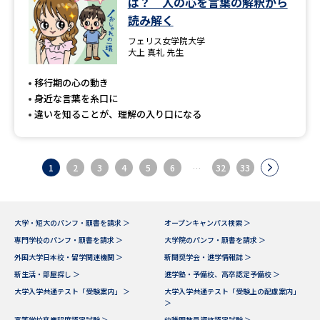
は？ 人の心を言葉の解釈から
読み解く
フェリス女学院大学
大上 真礼 先生
移行期の心の動き
身近な言葉を糸口に
違いを知ることが、理解の入り口になる
1
2
3
4
5
6
…
32
33
大学・短大のパンフ・願書を請求 ＞
オープンキャンパス検索 ＞
専門学校のパンフ・願書を請求 ＞
大学院のパンフ・願書を請求 ＞
外国大学日本校・留学関連機関 ＞
新聞奨学会・進学情報誌 ＞
新生活・部屋探し ＞
進学塾・予備校、高卒認定予備校 ＞
大学入学共通テスト「受験案内」 ＞
大学入学共通テスト「受験上の配慮案内」
＞
高等学校卒業程度認定試験 ＞
幼稚園教員資格認定試験 ＞