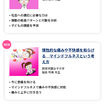
専門学校の資料請求
大学院の資料請求
大学入学共通テスト「受験案
留学・進学関連、塾・予備校
社会への適応に必要な力は
内」の請求
情動の発達パターンと行動を分析
大学入学共通テスト「受験上の
子どもの課題を予測
高等学校卒業程度認定試験
配慮案内」の請求
幼稚園教員資格認定試験
小学校教員資格認定試験
慢性的な痛みや不快感を和らげ
高等学校（情報）教員資格認定
試験
る マインドフルネスという考
え方
跡見学園女子大学
大学研究
大学検索
稲吉 玲美 先生
今に意識を向ける
マインドフルネスで痛みや不快感に対処
大学で学べる内容や特徴を調べる
痛みと上手に付き合う
国際・グローバルに強い大学特
新増設大学・学部・学科特集
集