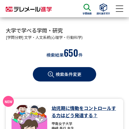
学問検索
資料請求BOX
資料請求
資料検索
大学で学べる学問・研究
[学問分野] 文学・人文系統(心理学・行動科学)
650
大学・短大の資料種類から請求
検索結果
件
大学パンフ
学部・学科パンフ
検索条件変更
総合型選抜・学校推薦型選抜 募
大学入学共通テスト利用選抜の
集要項＆願書
募集要項＆願書
過去問題集
幼児期に情動をコントロールす
大学・短大以外の資料から請求
る力はどう発達する？
甲南女子大学
梅﨑 高行 先生