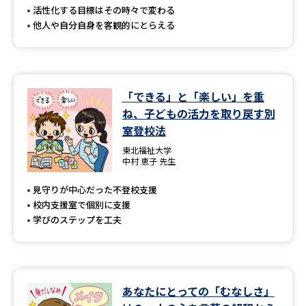
活性化する目標はその時々で変わる
他人や自分自身を客観的にとらえる
「できる」と「楽しい」を重
ね、子どもの活力を取り戻す別
室登校法
東北福祉大学
中村 恵子 先生
見守りが中心だった不登校支援
校内支援室で個別に支援
学びのステップを工夫
あなたにとっての「むなしさ」