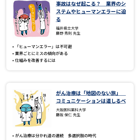
学問のミニ講義「夢ナビ講義」
学問分野解説
事故はなぜ起こる？ 業界のシ
ステムやヒューマンエラーに迫
る
学問の教科書
夢ナビライブ
福井県立大学
藤野 秀則 先生
ユーザーサポート
「ヒューマンエラー」は不可避
業界ごとにミスの傾向がある
Ｑ＆Ａ よくあるご質問
大学進学IDについて
仕組みを改善するには
資料の料金の
受付内容・発送状況の確認
お支払いについて
テレメール
個人情報取扱規定
お支払いサイト
がん治療は「地図のない旅」
コミュニケーションは道しるべ
テレメール進学カタログ
特定商取引表記
訂正のご案内
大阪医科薬科大学
藤阪 保仁 先生
がん治療は分かれ道の連続 多選択肢の時代