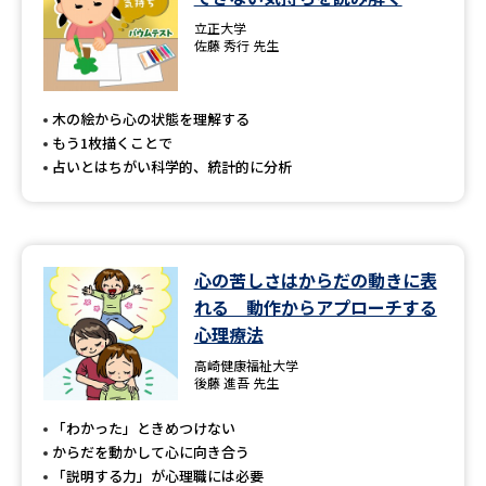
立正大学
佐藤 秀行 先生
木の絵から心の状態を理解する
もう1枚描くことで
占いとはちがい科学的、統計的に分析
心の苦しさはからだの動きに表
れる 動作からアプローチする
心理療法
高崎健康福祉大学
後藤 進吾 先生
「わかった」ときめつけない
からだを動かして心に向き合う
「説明する力」が心理職には必要