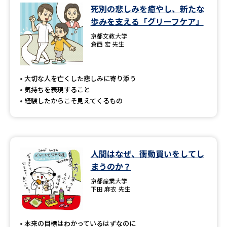
死別の悲しみを癒やし、新たな
歩みを支える「グリーフケア」
京都文教大学
倉西 宏 先生
大切な人を亡くした悲しみに寄り添う
気持ちを表現すること
経験したからこそ見えてくるもの
人間はなぜ、衝動買いをしてし
まうのか？
京都産業大学
下田 麻衣 先生
本来の目標はわかっているはずなのに