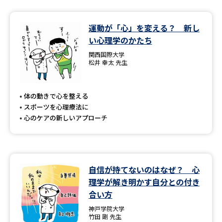
運動が「心」を変える？ 新し
い心理学のかたち
関西国際大学
松井 幸太 先生
体の動きで心を整える
スポーツを心理療法に
心のケアの新しいアプローチ
自信が持てないのはなぜ？ 心
理学が解き明かす自分との付き
合い方
神戸学院大学
竹田 剛 先生