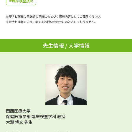
＃臨床検査技師
学問のミニ講義「夢ナビ講義」
学問分野解説
※夢ナビ講義は各講師の見解にもとづく講義内容としてご理解ください。
学問の教科書
夢ナビライブ
※夢ナビ講義の内容に関するお問い合わせには対応しておりません。
ユーザーサポート
先生情報 / 大学情報
Ｑ＆Ａ よくあるご質問
大学進学IDについて
資料の料金の
受付内容・発送状況の確認
お支払いについて
テレメール
個人情報取扱規定
お支払いサイト
テレメール進学カタログ
特定商取引表記
訂正のご案内
関西医療大学
保健医療学部 臨床検査学科 教授
大瀧 博文 先生