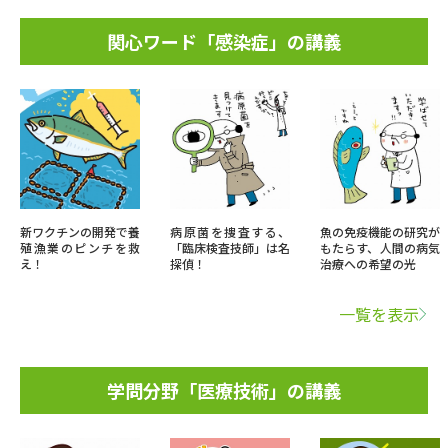
関心ワード「感染症」の講義
新ワクチンの開発で養
病原菌を捜査する、
魚の免疫機能の研究が
殖漁業のピンチを救
「臨床検査技師」は名
もたらす、人間の病気
え！
探偵！
治療への希望の光
一覧を表示
学問分野「医療技術」の講義