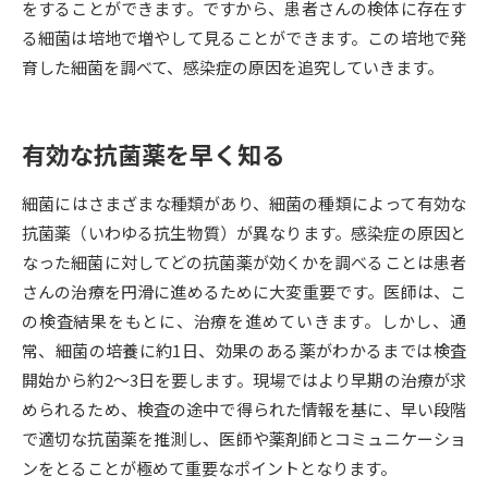
をすることができます。ですから、患者さんの検体に存在す
る細菌は培地で増やして見ることができます。この培地で発
データサイエンス特集
奨学金・特待生制度特集
育した細菌を調べて、感染症の原因を追究していきます。
デジタルパンフレット
進路の３択
有効な抗菌薬を早く知る
新学年スタート号特集ページ
新学年スタート号特集ページ
（高3生用）
（高2生用）
細菌にはさまざまな種類があり、細菌の種類によって有効な
SELFBRAND特集ページ
抗菌薬（いわゆる抗生物質）が異なります。感染症の原因と
なった細菌に対してどの抗菌薬が効くかを調べることは患者
オープンキャンパスなどを調べる
さんの治療を円滑に進めるために大変重要です。医師は、こ
の検査結果をもとに、治療を進めていきます。しかし、通
オープンキャンパス検索
実施プログラムから探す
常、細菌の培養に約1日、効果のある薬がわかるまでは検査
開始から約2～3日を要します。現場ではより早期の治療が求
来場型・Web型イベント特集
夢ナビライブ
められるため、検査の途中で得られた情報を基に、早い段階
で適切な抗菌薬を推測し、医師や薬剤師とコミュニケーショ
ンをとることが極めて重要なポイントとなります。