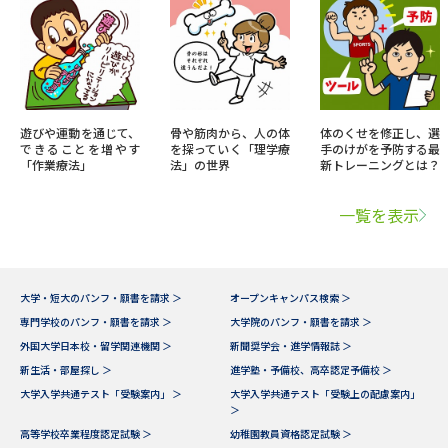
遊びや運動を通じて、
骨や筋肉から、人の体
体のくせを修正し、選
できることを増やす
を探っていく「理学療
手のけがを予防する最
「作業療法」
法」の世界
新トレーニングとは？
一覧を表示
大学・短大のパンフ・願書を請求 ＞
オープンキャンパス検索 ＞
専門学校のパンフ・願書を請求 ＞
大学院のパンフ・願書を請求 ＞
外国大学日本校・留学関連機関 ＞
新聞奨学会・進学情報誌 ＞
新生活・部屋探し ＞
進学塾・予備校、高卒認定予備校 ＞
大学入学共通テスト「受験案内」 ＞
大学入学共通テスト「受験上の配慮案内」
＞
高等学校卒業程度認定試験 ＞
幼稚園教員資格認定試験 ＞