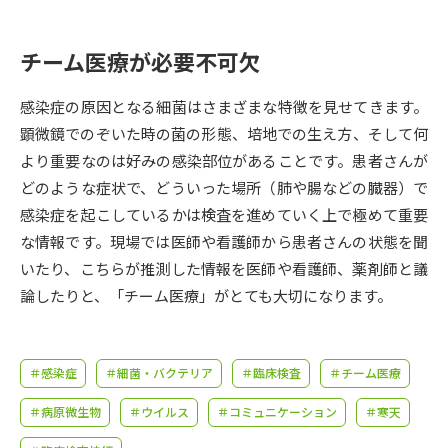
受験準備
資料検索
チーム医療が必要不可欠
志望校・出願校を調べる
感染症の原因となる細菌はさまざまな特徴を見せてきます。
併願校選び
受験スケジュールを立てよう
顕微鏡でのぞいた時の菌の形態、培地での生え方、そして何
より重要なのは好みの感染部位があることです。患者さんが
先輩が入学を決めた理由
どのような症状で、どういった場所（肺や腸などの臓器）で
テレメール全国一斉進学調査
感染症を起こしているかは検査を進めていく上で極めて重要
な情報です。現場では医師や看護師から患者さんの状態を聞
新生活お役立ちガイド
いたり、こちらが推測した情報を医師や看護師、薬剤師と議
論したりと、「チーム医療」がとても大切になります。
学問発見
学問検索
＃感染症
＃細菌・バクテリア
＃臨床検査
＃チーム医療
大学で学びたい学問発見
＃病原微生物
＃ウイルス
＃コミュニケーション
＃寒天