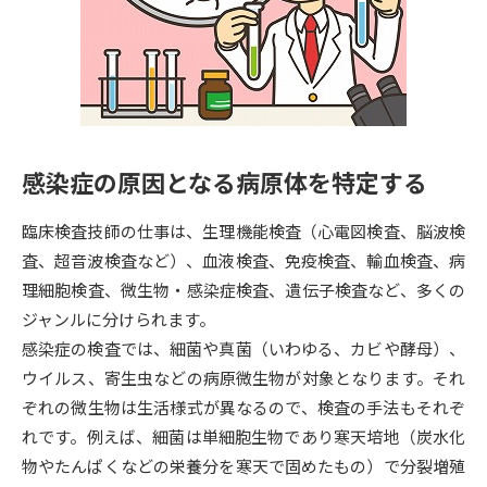
専門学校の資料請求
大学院の資料請求
大学入学共通テスト「受験案
留学・進学関連、塾・予備校
内」の請求
大学入学共通テスト「受験上の
高等学校卒業程度認定試験
配慮案内」の請求
感染症の原因となる病原体を特定する
幼稚園教員資格認定試験
小学校教員資格認定試験
臨床検査技師の仕事は、生理機能検査（心電図検査、脳波検
高等学校（情報）教員資格認定
試験
査、超音波検査など）、血液検査、免疫検査、輸血検査、病
理細胞検査、微生物・感染症検査、遺伝子検査など、多くの
ジャンルに分けられます。
大学研究
大学検索
感染症の検査では、細菌や真菌（いわゆる、カビや酵母）、
ウイルス、寄生虫などの病原微生物が対象となります。それ
ぞれの微生物は生活様式が異なるので、検査の手法もそれぞ
大学で学べる内容や特徴を調べる
れです。例えば、細菌は単細胞生物であり寒天培地（炭水化
国際・グローバルに強い大学特
物やたんぱくなどの栄養分を寒天で固めたもの）で分裂増殖
新増設大学・学部・学科特集
集