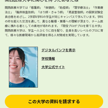
関西医療大学では「看護師」「保健師」「助産師」「理学療法士」「作業療
法士」「臨床検査技師」「はり師・きゅう師」「柔道整復師」の国家試験全
員合格をめざし、2学部6学科の学生が同じキャンパスで学んでいます。学科
の枠を超えた交流を通して、異なる職種・業種への理解が深まり、チーム医
療に携わる者としての素地が培われます。『現役プロがプロを育てる大学』
関西医療大学は、学生一人ひとりに目を配り、全員を高いレベルのプロに育
て、様々な医療現場から高評価を得る人材育成を実現しています。
デジタルパンフを表示
学校情報
大学公式サイト
この大学の資料を請求する