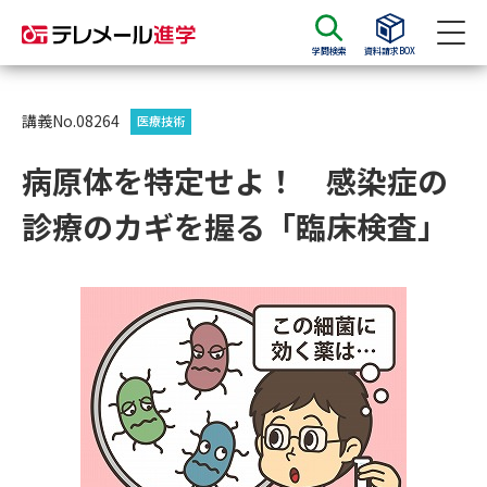
学問検索
資料請求BOX
資料請求
資料検索
講義No.08264
医療技術
病原体を特定せよ！ 感染症の
大学・短大の資料種類から請求
診療のカギを握る「臨床検査」
大学パンフ
学部・学科パンフ
総合型選抜・学校推薦型選抜 募
大学入学共通テスト利用選抜の
集要項＆願書
募集要項＆願書
過去問題集
大学・短大以外の資料から請求