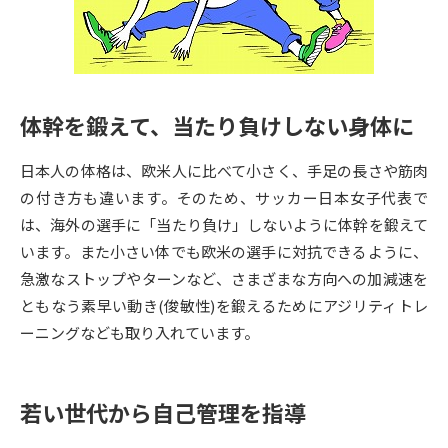
専門学校の資料請求
大学院の資料請求
大学入学共通テスト「受験案
留学・進学関連、塾・予備校
内」の請求
大学入学共通テスト「受験上の
高等学校卒業程度認定試験
体幹を鍛えて、当たり負けしない身体に
配慮案内」の請求
幼稚園教員資格認定試験
小学校教員資格認定試験
日本人の体格は、欧米人に比べて小さく、手足の長さや筋肉
の付き方も違います。そのため、サッカー日本女子代表で
高等学校（情報）教員資格認定
は、海外の選手に「当たり負け」しないように体幹を鍛えて
試験
います。また小さい体でも欧米の選手に対抗できるように、
急激なストップやターンなど、さまざまな方向への加減速を
大学研究
大学検索
ともなう素早い動き(俊敏性)を鍛えるためにアジリティトレ
ーニングなども取り入れています。
大学で学べる内容や特徴を調べる
若い世代から自己管理を指導
国際・グローバルに強い大学特
新増設大学・学部・学科特集
集