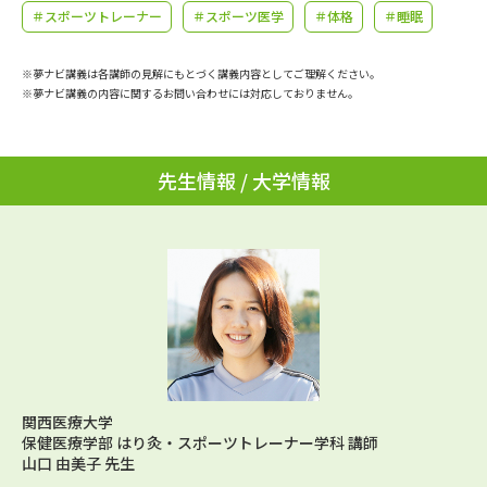
学問のミニ講義「夢ナビ講義」
学問分野解説
＃スポーツトレーナー
＃スポーツ医学
＃体格
＃睡眠
学問の教科書
夢ナビライブ
※夢ナビ講義は各講師の見解にもとづく講義内容としてご理解ください。
※夢ナビ講義の内容に関するお問い合わせには対応しておりません。
ユーザーサポート
先生情報 / 大学情報
Ｑ＆Ａ よくあるご質問
大学進学IDについて
資料の料金の
受付内容・発送状況の確認
お支払いについて
テレメール
個人情報取扱規定
お支払いサイト
テレメール進学カタログ
特定商取引表記
訂正のご案内
関西医療大学
保健医療学部 はり灸・スポーツトレーナー学科 講師
山口 由美子 先生