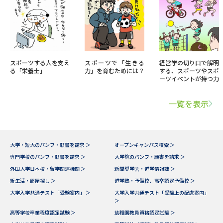
スポーツする人を支え
スポーツで「生きる
経営学の切り口で解明
る「栄養士」
力」を育むためには？
する、スポーツやスポ
ーツイベントが持つ力
一覧を表示
大学・短大のパンフ・願書を請求 ＞
オープンキャンパス検索 ＞
専門学校のパンフ・願書を請求 ＞
大学院のパンフ・願書を請求 ＞
外国大学日本校・留学関連機関 ＞
新聞奨学会・進学情報誌 ＞
新生活・部屋探し ＞
進学塾・予備校、高卒認定予備校 ＞
大学入学共通テスト「受験案内」 ＞
大学入学共通テスト「受験上の配慮案内」
＞
高等学校卒業程度認定試験 ＞
幼稚園教員資格認定試験 ＞