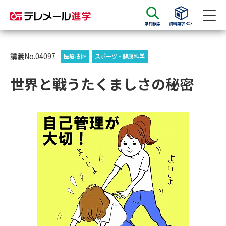
学問検索
資料請求BOX
資料請求
資料検索
講義No.04097
医療技術
スポーツ・健康科学
世界と戦うたくましさの秘密
大学・短大の資料種類から請求
大学パンフ
学部・学科パンフ
総合型選抜・学校推薦型選抜 募
大学入学共通テスト利用選抜の
集要項＆願書
募集要項＆願書
過去問題集
大学・短大以外の資料から請求