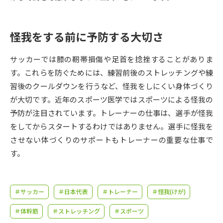
受験準備
資料検索
怪我をする前に予防する大切さ
志望校・出願校を調べる
サッカーでは膝の靭帯損傷や足首を捻挫することがありま
併願校選び
受験スケジュールを立てよう
す。これらを防ぐためには、練習前後のストレッチングや練
習後のクールダウンを行うなど、怪我をしにくい身体づくり
先輩が入学を決めた理由
テレメール全国一斉進学調査
が大切です。近年のスポーツ医学ではスポーツによる怪我の
予防が注目されています。トレーナーの仕事は、選手が怪我
新生活お役立ちガイド
をしてからスタートするわけではありません。選手に怪我を
させない体づくりのサポートもトレーナーの重要な仕事で
す。
学問発見
学問検索
＃サッカー
＃日本代表
＃トレーナー
＃怪我(けが)
大学で学びたい学問発見
＃体幹筋
＃ストレッチング
＃スポーツ