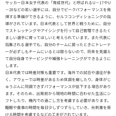
サッカー日本女子代表の「育成世代」と呼ばれるU－17やU
－20などの若い選手には、自分でピークパフォーマンスを発
データサイエンス特集
奨学金・特待生制度特集
揮する準備ができるように、セルフコンディショニングの指
導がされています。日本代表として世界と戦うために、自分
デジタルパンフレット
進路の３択
でストレッチングやアイシングを行って自己管理できるたく
新学年スタート号特集ページ
新学年スタート号特集ページ
ましい選手に育ってほしいと考えられています。また代表に
（高3生用）
（高2生用）
招集される選手でも、自分のチームに戻ったときにトレーナ
ーが必ずしもチームにいるとは限らないので、将来を見据え
SELFBRAND特集ページ
て自分自身でテーピングや補強トレーニングができるように
します。
オープンキャンパスなどを調べる
日本代表では時差対策も重要です。海外での試合や遠征が多
く、アウェーでは時差があるため体調を崩したり、身体がじ
オープンキャンパス検索
実施プログラムから探す
ゅうぶんに同調できずパフォーマンスが低下する場合があり
ます。そのため、出発前から現地の時間に合わせた生活にシ
来場型・Web型イベント特集
夢ナビライブ
フトしたり、機内での過ごし方を考慮する必要があります。
睡眠や食事の時間を毎日少しずつずらしていき、光刺激を受
ける時間を考慮するなどの工夫がされています。