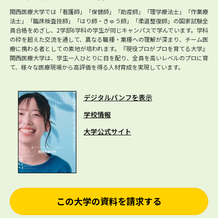
関西医療大学では「看護師」「保健師」「助産師」「理学療法士」「作業療
法士」「臨床検査技師」「はり師・きゅう師」「柔道整復師」の国家試験全
員合格をめざし、2学部6学科の学生が同じキャンパスで学んでいます。学科
の枠を超えた交流を通して、異なる職種・業種への理解が深まり、チーム医
療に携わる者としての素地が培われます。『現役プロがプロを育てる大学』
関西医療大学は、学生一人ひとりに目を配り、全員を高いレベルのプロに育
て、様々な医療現場から高評価を得る人材育成を実現しています。
デジタルパンフを表示
学校情報
大学公式サイト
この大学の資料を請求する