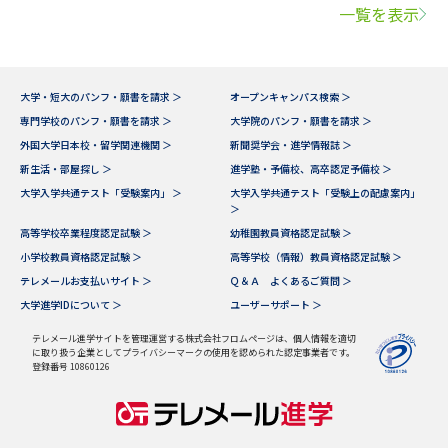
一覧を表示
大学・短大のパンフ・願書を請求 ＞
オープンキャンパス検索 ＞
専門学校のパンフ・願書を請求 ＞
大学院のパンフ・願書を請求 ＞
外国大学日本校・留学関連機関 ＞
新聞奨学会・進学情報誌 ＞
新生活・部屋探し ＞
進学塾・予備校、高卒認定予備校 ＞
大学入学共通テスト「受験案内」 ＞
大学入学共通テスト「受験上の配慮案内」
＞
高等学校卒業程度認定試験 ＞
幼稚園教員資格認定試験 ＞
小学校教員資格認定試験 ＞
高等学校（情報）教員資格認定試験 ＞
テレメールお支払いサイト ＞
Ｑ＆Ａ よくあるご質問 ＞
大学進学IDについて ＞
ユーザーサポート ＞
テレメール進学サイトを管理運営する株式会社フロムページは、個人情報を適切
に取り扱う企業としてプライバシーマークの使用を認められた認定事業者です。
登録番号 10860126