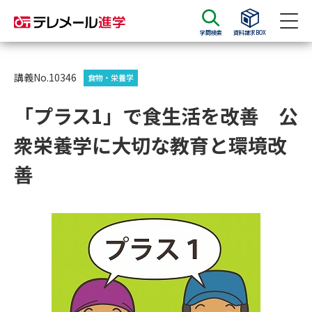
学問検索
資料請求BOX
資料請求
資料検索
講義No.10346
食物・栄養学
「プラス1」で食生活を改善 公
大学・短大の資料種類から請求
衆栄養学に大切な教育と環境改
大学パンフ
学部・学科パンフ
善
総合型選抜・学校推薦型選抜 募
大学入学共通テスト利用選抜の
集要項＆願書
募集要項＆願書
過去問題集
大学・短大以外の資料から請求