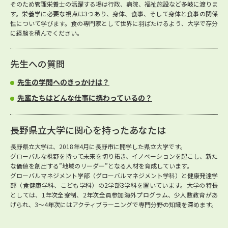
そのため管理栄養士の活躍する場は行政、病院、福祉施設など多岐に渡りま
す。栄養学に必要な視点は3つあり、身体、食事、そして身体と食事の関係
性について学びます。食の専門家として世界に羽ばたけるよう、大学で存分
に経験を積んでください。
先生への質問
先生の学問へのきっかけは？
先輩たちはどんな仕事に携わっているの？
長野県立大学に関心を持ったあなたは
長野県立大学は、2018年4月に長野市に開学した県立大学です。
グローバルな視野を持って未来を切り拓き、イノベーションを起こし、新た
な価値を創出する”地域のリーダー”となる人材を育成しています。
グローバルマネジメント学部（グローバルマネジメント学科）と健康発達学
部（食健康学科、こども学科）の2学部3学科を置いています。大学の特長
としては、1年次全寮制、2年次全員参加海外プログラム、少人数教育があ
げられ、3～4年次にはアクティブラーニングで専門分野の知識を深めます。