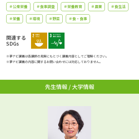
学問のミニ講義「夢ナビ講義」
学問分野解説
＃公衆栄養
＃食事調査
＃栄養教育
＃農業
＃食生活
＃栄養
＃環境
＃野菜
＃食・食事
学問の教科書
夢ナビライブ
ユーザーサポート
関連する
SDGs
Ｑ＆Ａ よくあるご質問
大学進学IDについて
※夢ナビ講義は各講師の見解にもとづく講義内容としてご理解ください。
※夢ナビ講義の内容に関するお問い合わせには対応しておりません。
資料の料金の
受付内容・発送状況の確認
お支払いについて
テレメール
先生情報 / 大学情報
個人情報取扱規定
お支払いサイト
テレメール進学カタログ
特定商取引表記
訂正のご案内