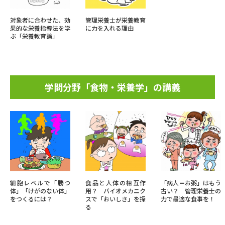
対象者に合わせた、効
管理栄養士が栄養教育
果的な栄養指導法を学
に力を入れる理由
ぶ「栄養教育論」
学問分野「食物・栄養学」の講義
細胞レベルで「勝つ
食品と人体の相互作
「病人＝お粥」はもう
体」「けがのない体」
用？ バイオメカニク
古い？ 管理栄養士の
をつくるには？
スで「おいしさ」を探
力で最適な食事を！
る