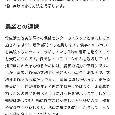
軽に実践できる方法を提案します。
データサイエンス特集
奨学金・特待生制度特集
農業との連携
デジタルパンフレット
進路の３択
新学年スタート号特集ページ
新学年スタート号特集ページ
食生活の改善は現地の保健センターのスタッフと協力して実
（高3生用）
（高2生用）
施されますが、農業部門とも連携します。食事へのプラス1
を実現するためには、栽培している作物の種類を増やすこと
SELFBRAND特集ページ
も大切だからです。例えばトウモロコシのみを栽培していた
畑でほかの野菜も作るためには、農家の協力が不可欠です。
オープンキャンパスなどを調べる
しかし農家が作物の栽培方法を知らない場合もあるので、栽
培する作物の提案だけでなく、農業指導も行います。また消
オープンキャンパス検索
実施プログラムから探す
費者にも、買い物をするときに主食だけではなく、栄養素を
補うための食品を選べるように改善策を提示します。しかし
来場型・Web型イベント特集
夢ナビライブ
知識はあっても行動に移すことが難しい人も多いので、教育
や実践をくり返したり、地道に環境を改善したりして、人々
の行動を変えることが大切です。