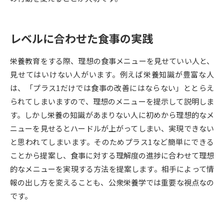
受験準備
資料検索
レベルに合わせた食事の実践
志望校・出願校を調べる
栄養教育をする際、理想の食事メニューを見せていい人と、
併願校選び
受験スケジュールを立てよう
見せてはいけない人がいます。例えば栄養知識が豊富な人
は、「プラス1だけでは食事の改善にはならない」ととらえ
先輩が入学を決めた理由
テレメール全国一斉進学調査
られてしまいますので、理想のメニューを提示して説明しま
す。しかし栄養の知識があまりない人に初めから理想的なメ
新生活お役立ちガイド
ニューを見せるとハードルが上がってしまい、実現できない
と思われてしまいます。そのためプラス1など簡単にできる
ことから提案し、食事に対する理解度の進捗に合わせて理想
学問発見
学問検索
的なメニューを実現する方法を提案します。相手によって情
報の出し方を変えることも、公衆栄養学では重要な視点なの
です。
大学で学びたい学問発見