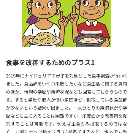
専門学校の資料請求
大学院の資料請求
大学入学共通テスト「受験案
留学・進学関連、塾・予備校
内」の請求
大学入学共通テスト「受験上の
高等学校卒業程度認定試験
配慮案内」の請求
幼稚園教員資格認定試験
小学校教員資格認定試験
食事を改善するためのプラス1
高等学校（情報）教員資格認定
試験
2019年にナイジェリアの母子を対象とした食事調査が行われ
ました。食品群をいくつ摂取したかなど食生活に関する質問
大学研究
大学検索
のほか、母親の学歴や経済状況なども回答してもらうもので
す。すると学歴や収入が低い家庭ほど、摂取している食品群
が少ないという結果が出ました。一人ひとりの経済状況や学
大学で学べる内容や特徴を調べる
歴などに立ち入ることは困難ですが、栄養面から改善策を提
案することは可能です。例えば主食のみ摂取するのではな
国際・グローバルに強い大学特
新増設大学・学部・学科特集
く、お粥にナッツ類をプラス1品追加するなど、現地でも手
集