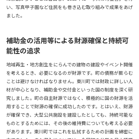
い、写真甲子園など住民をも巻き込む取り組みで成果をあげ
データサイエンス特集
奨学金・特待生制度特集
ました。
デジタルパンフレット
進路の３択
補助金の活用等による財源確保と持続可
新学年スタート号特集ページ
新学年スタート号特集ページ
能性の追求
（高3生用）
（高2生用）
SELFBRAND特集ページ
地域再生・地方創生をにらんでの建物の建設やイベント開催
を考えるとき、必要になるのが財源です。町の債務が膨らむ
オープンキャンパスなどを調べる
ことは避けなければなりません。東川町では財政に詳しい人
材が中心となり、補助金や交付金といった国の制度を深く研
オープンキャンパス検索
実施プログラムから探す
究しました。町の自主財源ではなく、積極的に国の財源を活
用することで財源の確保に成功したのです。とはいえ、財源
来場型・Web型イベント特集
夢ナビライブ
が確保でき、大型公共施設を建設したとしても、持続可能な
ものとするためには、その後の維持費についても考える必要
があります。東川町ではこれを払拭するための計画を綿密に