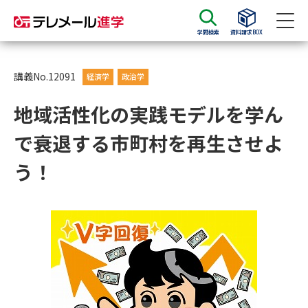
学問検索
資料請求BOX
資料請求
資料検索
講義No.12091
経済学
政治学
地域活性化の実践モデルを学ん
大学・短大の資料種類から請求
で衰退する市町村を再生させよ
大学パンフ
学部・学科パンフ
う！
総合型選抜・学校推薦型選抜 募
大学入学共通テスト利用選抜の
集要項＆願書
募集要項＆願書
過去問題集
大学・短大以外の資料から請求