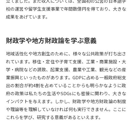
受験準備
資料検索
立てました。また収入については、全国初の公営の日本語学
校の運営や留学生支援事業で年間数億円を得ており、大きな
成果をあげています。
志望校・出願校を調べる
財政学や地方財政論を学ぶ意義
併願校選び
受験スケジュールを立てよう
地域活性化や地方創生のために、様々な公共政策が打ち出さ
先輩が入学を決めた理由
テレメール全国一斉進学調査
れています。移住・定住や子育て支援、工業・商業施設・大
学・病院などの誘致、起業支援、農業や工業、観光などの産
新生活お役立ちガイド
業振興といったものがあります。GDPに占める一般政府総支
出の割合が約4割を占めていることからも明らかなように政
府の政策は私たちの生活やSDGsにも密接に関わり、大きな
学問発見
学問検索
インパクトを与えます。しかし、財政学や地方財政論の制度
や理論等を理解していなければ何も実行できません。ここに
これらを学び、研究する意義があるといえます。
大学で学びたい学問発見