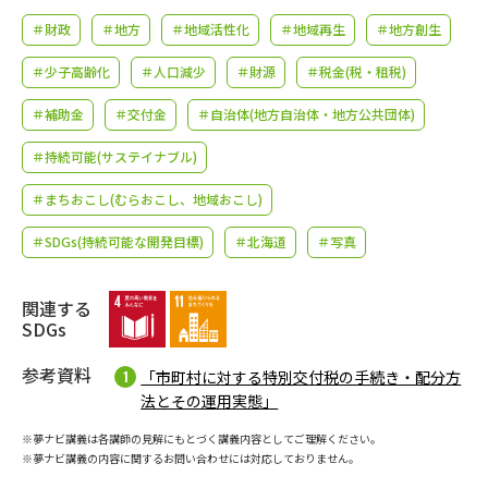
学問のミニ講義「夢ナビ講義」
学問分野解説
＃財政
＃地方
＃地域活性化
＃地域再生
＃地方創生
学問の教科書
夢ナビライブ
＃少子高齢化
＃人口減少
＃財源
＃税金(税・租税)
＃補助金
＃交付金
＃自治体(地方自治体・地方公共団体)
ユーザーサポート
＃持続可能(サステイナブル)
Ｑ＆Ａ よくあるご質問
大学進学IDについて
＃まちおこし(むらおこし、地域おこし)
資料の料金の
＃SDGs(持続可能な開発目標)
＃北海道
＃写真
受付内容・発送状況の確認
お支払いについて
テレメール
関連する
個人情報取扱規定
お支払いサイト
SDGs
テレメール進学カタログ
特定商取引表記
参考資料
「市町村に対する特別交付税の手続き・配分方
訂正のご案内
法とその運用実態」
※夢ナビ講義は各講師の見解にもとづく講義内容としてご理解ください。
※夢ナビ講義の内容に関するお問い合わせには対応しておりません。