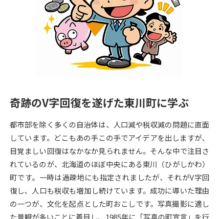
専門学校の資料請求
大学院の資料請求
大学入学共通テスト「受験案
留学・進学関連、塾・予備校
内」の請求
大学入学共通テスト「受験上の
高等学校卒業程度認定試験
配慮案内」の請求
幼稚園教員資格認定試験
小学校教員資格認定試験
奇跡のV字回復を遂げた東川町に学ぶ
高等学校（情報）教員資格認定
試験
都市部を除く多くの自治体は、人口減や税収減の問題に直面
しています。どこもあの手この手でアイデアを出しますが、
大学研究
大学検索
目覚ましい回復はなかなか見られません。そんな中で注目さ
れているのが、北海道のほぼ中央にある東川（ひがしかわ）
町です。一時は過疎地にも指定されましたが、それがV字回
大学で学べる内容や特徴を調べる
復し、人口も税収も増加し続けています。成功に導いた理由
の一つが、文化を起点とした町おこしです。写真撮影に適し
国際・グローバルに強い大学特
新増設大学・学部・学科特集
た景観が多いことに着目し、1985年に「写真の町宣言」を行
集