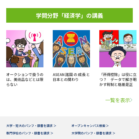
学問分野「経済学」の講義
オークションで扱うの
ASEAN諸国の成長と
「所得控除」は役に立
は、美術品などとは限
日本との関わり
つ？ データで解き明
らない
かす税制と格差是正
一覧を表示
大学・短大のパンフ・願書を請求 ＞
オープンキャンパス検索 ＞
専門学校のパンフ・願書を請求 ＞
大学院のパンフ・願書を請求 ＞