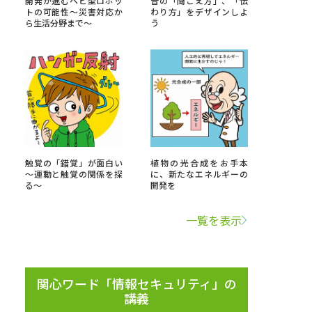
開発が進むヘビ型ロボッ
音の「聞こえ方」、「伝
トの可能性～災害対応か
わり方」をデザインしよ
ら生活分野まで～
う
」の請求
高等学校卒業程度認定試験
格認定試験
大学検索
触覚の「錯覚」が面白い
植物の光合成をお手本
～運動と触覚の関係を探
に、新たなエネルギーの
る～
開発を
べる
一覧を表示
ローバルに強い大学特集
制度特集
デジタルパンフレット
ジ（高3生用）
関心ワード「情報セキュリティ」の
講義
）