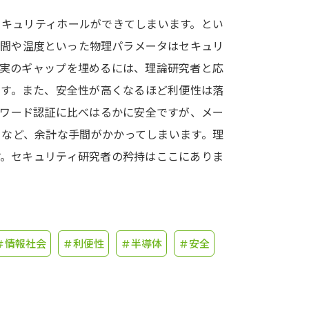
セキュリティホールができてしまいます。とい
学問発見
時間や温度といった物理パラメータはセキュリ
現実のギャップを埋めるには、理論研究者と応
大学で学びたい学問発見
です。また、安全性が高くなるほど利便性は落
スワード認証に比べはるかに安全ですが、メー
学問のミニ講義「夢ナビ講義」
学問分
るなど、余計な手間がかかってしまいます。理
す。セキュリティ研究者の矜持はここにありま
ユーザーサポート
Ｑ＆Ａ よくあるご質問
大学進学IDにつ
＃情報社会
＃利便性
＃半導体
＃安全
資料の料金の
お支払いについて
受付内容
個人情報取扱規定
特定商取引表記
お
受験情報リンク