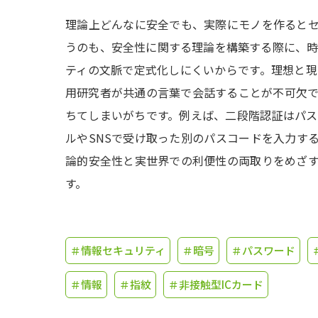
理論上どんなに安全でも、実際にモノを作ると
うのも、安全性に関する理論を構築する際に、
ティの文脈で定式化しにくいからです。理想と
用研究者が共通の言葉で会話することが不可欠
ちてしまいがちです。例えば、二段階認証はパ
ルやSNSで受け取った別のパスコードを入力す
論的安全性と実世界での利便性の両取りをめざ
す。
＃情報セキュリティ
＃暗号
＃パスワード
＃情報
＃指紋
＃非接触型ICカード