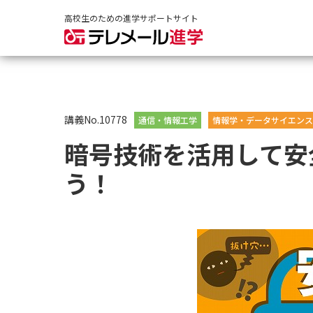
高校生のための進学サポートサイト
講義No.10778
通信・情報工学
情報学・データサイエンス
暗号技術を活用して安
う！