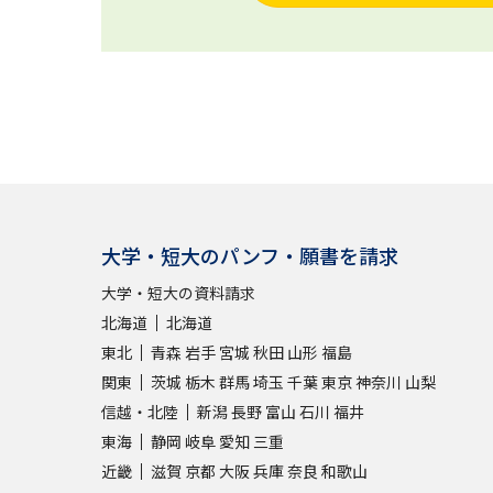
大学・短大のパンフ・願書を請求
大学・短大の資料請求
北海道
北海道
東北
青森
岩手
宮城
秋田
山形
福島
関東
茨城
栃木
群馬
埼玉
千葉
東京
神奈川
山梨
信越・北陸
新潟
長野
富山
石川
福井
東海
静岡
岐阜
愛知
三重
近畿
滋賀
京都
大阪
兵庫
奈良
和歌山