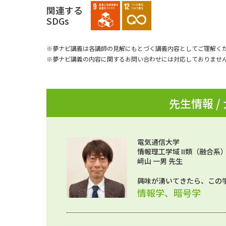
関連する
SDGs
※夢ナビ講義は各講師の見解にもとづく講義内容としてご理解く
※夢ナビ講義の内容に関するお問い合わせには対応しておりませ
先生情報 /
電気通信大学
情報理工学域 II類（融合系
﨑山 一男 先生
興味が湧いてきたら、この
情報学、暗号学