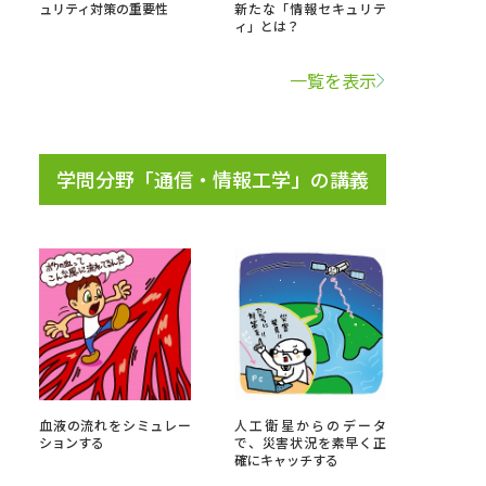
ュリティ対策の重要性
新たな「情報セキュリテ
ィ」とは？
学問検索
一覧を表示
学問分野「通信・情報工学」の講義
野解説
学問の教科書
夢ナビライブ
いて
このサイトについて
・発送状況の確認
テレメール
お支払いサイト
血液の流れをシミュレー
人工衛星からのデータ
問合せ先
テレメール進学カタログ
訂正のご案内
ションする
で、災害状況を素早く正
確にキャッチする