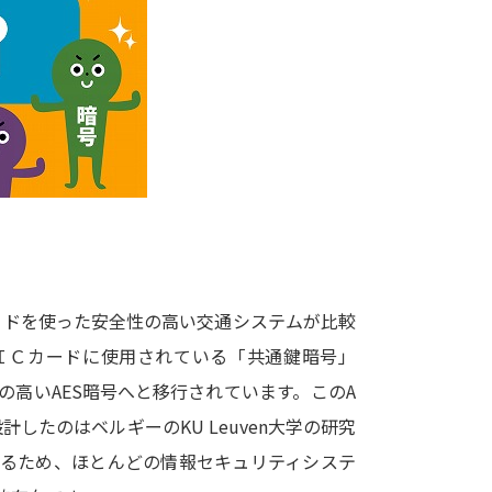
大学入学共通テスト「受験案内」の請求
大学入学共通テスト「受験上の配慮案内
幼稚園教員資格認定試験
小学校教員資
高等学校（情報）教員資格認定試験
大学研究
大学で学べる内容や特徴を調
Cカードを使った安全性の高い交通システムが比較
ＩＣカードに使用されている「共通鍵暗号」
新増設大学・学部・学科特集
国際・グ
の高いAES暗号へと移行されています。このA
データサイエンス特集
奨学金・特待生
計したのはベルギーのKU Leuven大学の研究
進路の３択
新学年スタート号特集ペー
きるため、ほとんどの情報セキュリティシステ
新学年スタート号特集ページ（高2生用