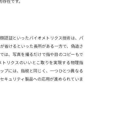
的存在です。
SELFBRAND特集ページ
オープンキャンパスなどを調
オープンキャンパス検索
実施プログラ
や顔認証といったバイオメトリクス技術は、パ
来場型・Web型イベント特集
夢ナビ
間が省けるといった長所がある一方で、偽造さ
在では、写真を撮るだけで指や目のコピーもで
メトリクスのいいとこ取りを実現する物理指
受験準備
チップには、指紋と同じく、一つひとつ異なる
、セキュリティ製品への応用が進められていま
志望校・出願校を調べる
併願校選び
受験スケジュールを立てよ
テレメール全国一斉進学調査
新生活お