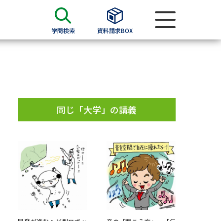
学問検索
資料請求BOX
資料検索
求
同じ「大学」の講義
願書
＆願書
過去問題集
求
留学・進学関連、塾・予備校