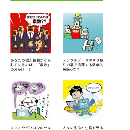
べる
ムから探す
ライブ
あなたの個人情報が守ら
デジタルデータのやり取
れているのは、「素数」
りの裏で活躍する数学的
のおかげ！？
理論って？
資料検索
う
先輩が入学を決めた理由
役立ちガイド
スマホやパソコンのセキ
人々の生命と生活を守る